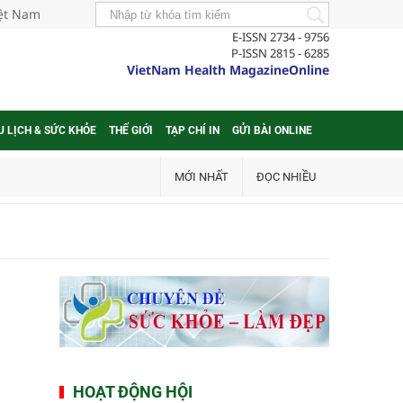
iệt Nam
E-ISSN 2734 - 9756
P-ISSN 2815 - 6285
VietNam Health MagazineOnline
U LỊCH & SỨC KHỎE
THẾ GIỚI
TẠP CHÍ IN
GỬI BÀI ONLINE
MỚI NHẤT
ĐỌC NHIỀU
HOẠT ĐỘNG HỘI