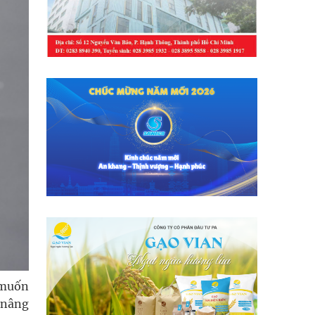
 muốn
c nâng