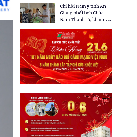
tặng quà cho 150 người
Chi hội Nam y tỉnh An
dân tại xã Tân Tập
Giang phối hợp Chùa
Nam Thạnh Tự khám và
cấp thuốc miễn phí cho
nhân dân