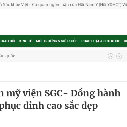
tử Sức khỏe Việt - Cơ quan ngôn luận của Hội Nam Y (Hội YDHCT) V
 TRAO ĐỔI
KINH TẾ
MÔI TRƯỜNG & SỨC KHỎE
PHÁP LUẬT & SỨC KHỎE
D
g trưởng mới của Việt Nam
phương hai cấp trong quản lý hoạt động nha khoa,
ẩm mỹ viện SGC- Đồng hành
uồn lực cho môi trường và cộng đồng
phục đỉnh cao sắc đẹp
ệnh bảo hiểm y tế nếu không đăng ký khám theo yêu