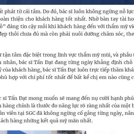
ất phát từ cái tâm. Do đó, bác sĩ luôn không ngừng nỗ lực
hoàn thiện cho khách hàng tốt nhất. Nhờ bàn tay tài ho
ỗ” đáng tin cậy mỗi khi khách hàng đến với thẩm mỹ vi
 đẹp thôi chưa đủ mà còn phải nuôi dưỡng chăm sóc, the
tận tâm đặc biệt trong lĩnh vực thẩm mỹ mũi, và phẫu 
nh nhân, bác sĩ Tấn Đạt đang từng ngày khẳng định chỗ
 của khách hàng, bác sĩ Tấn Đạt luôn trực tiếp thăm kh
phù hợp với chi phí tốt nhất để bất kể chị em nào cũng 
c sĩ Tấn Đạt mong muốn sẽ mang đến nụ cười hạnh phú
 hàng chính là thước đo năng lực rõ ràng nhất của một b
hân viên tại SGC đã không ngừng cố gắng từng ngày, nân
hách hàng những kết quả mỹ mãn nhất.