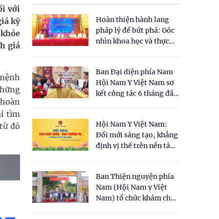
i với
Hoàn thiện hành lang
iá kỹ
pháp lý để bứt phá: Góc
 khỏe
nhìn khoa học và thực
h giá
tiễn tại Tọa đàm " Đề
xuất một số nội dung
Ban Đại diện phía Nam
cho Luật Y dược cổ
 mệnh
Hội Nam Y Việt Nam sơ
truyền Việt Nam"
những
kết công tác 6 tháng đầu
 hoàn
năm 2026
i tìm
Hội Nam Y Việt Nam:
 từ đó
Đổi mới sáng tạo, khẳng
định vị thế trên nền tảng
y học cổ truyền và khoa
học hiện đại
Ban Thiện nguyện phía
Nam (Hội Nam y Việt
Nam) tổ chức khám chữa
bệnh y học cổ truyền và