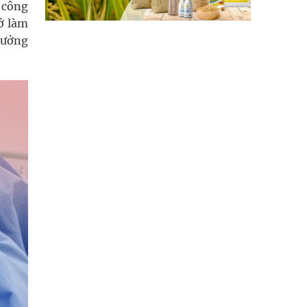
 công
ở làm
hưởng