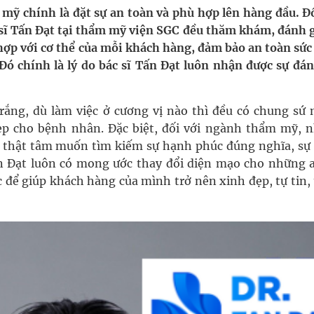
ầm
 mỹ chính là đặt sự an toàn và phù hợp lên hàng đầu. Đố
c sĩ Tấn Đạt tại thẩm mỹ viện SGC đều thăm khám, đánh g
i sầu riêng 2026
ợp với cơ thể của mỗi khách hàng, đảm bảo an toàn sức
ó chính là lý do bác sĩ Tấn Đạt luôn nhận được sự đán
nh vực cấp cứu, điều trị đột quỵ
 lại khai thác vào ngày 19/8
trắng, dù làm việc ở cương vị nào thì đều có chung sứ
ẹp cho bệnh nhân. Đặc biệt, đối với ngành thẩm mỹ, 
 Máu Của Các Loài Nhân Sâm (Panax Spp.): Tổng
ng thật tâm muốn tìm kiếm sự hạnh phúc đúng nghĩa, sự
ấn Đạt luôn có mong ước thay đổi diện mạo cho những a
 để giúp khách hàng của mình trở nên xinh đẹp, tự tin,
oàn quốc