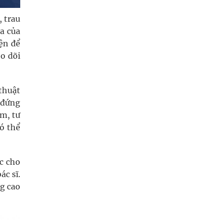
, trau
a của
ện để
o dõi
thuật
 đứng
ám, tư
có thể
c cho
ác sĩ.
g cao