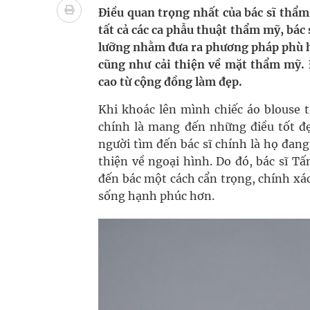
Ung thư thận: Nguy hiểm vì tiến triển quá âm th
Điều quan trọng nhất của bác sĩ thẩm
tất cả các ca phẫu thuật thẩm mỹ, bá
Nhiều chuỗi hoạt động lớn được diễn ra tại Lễ hộ
lưỡng nhằm đưa ra phương pháp phù h
cũng như cải thiện về mặt thẩm mỹ. Đ
Tiếp tục rà soát, triển khai các nhiệm vụ trong lĩ
cao từ cộng đồng làm đẹp.
Lâm Đồng: Quyết tâm đưa sân bay Liên Khương trở
Khi khoác lên mình chiếc áo blouse 
chính là mang đến những điều tốt đ
Tác Dụng Chống Kết Tập Tiểu Cầu Và Chống Đông
người tìm đến bác sĩ chính là họ đa
thiện về ngoại hình. Do đó, bác sĩ T
Quan Bằng Chứng Dược Lý Và Cơ Chế Phân Tử
đến bác một cách cẩn trọng, chính xác
Xây dựng bản đồ mạng lưới cấp cứu ngoại viện t
sống hạnh phúc hơn.