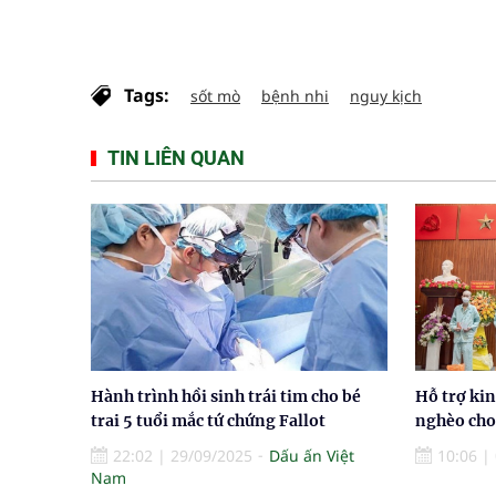
Tags:
sốt mò
bệnh nhi
nguy kịch
TIN LIÊN QUAN
Hành trình hồi sinh trái tim cho bé
Hỗ trợ kin
trai 5 tuổi mắc tứ chứng Fallot
nghèo cho 
22:02
|
29/09/2025
Dấu ấn Việt
10:06
|
Nam