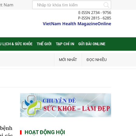
iệt Nam
E-ISSN 2734 - 9756
P-ISSN 2815 - 6285
VietNam Health MagazineOnline
U LỊCH & SỨC KHỎE
THẾ GIỚI
TẠP CHÍ IN
GỬI BÀI ONLINE
MỚI NHẤT
ĐỌC NHIỀU
 bệnh
HOẠT ĐỘNG HỘI
ại các