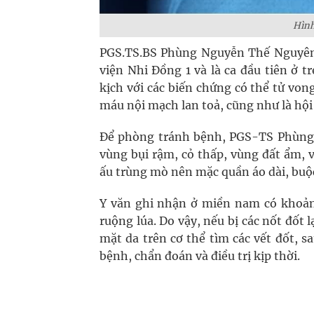
Hình
PGS.TS.BS Phùng Nguyễn Thế Nguyên c
viện Nhi Đồng 1 và là ca đầu tiên ở 
kịch với các biến chứng có thể tử vong
máu nội mạch lan toả, cũng như là hộ
Để phòng tránh bệnh, PGS-TS Phùng 
vùng bụi rậm, cỏ thấp, vùng đất ẩm, 
ấu trùng mò nên mặc quần áo dài, buộc
Y văn ghi nhận ở miền nam có khoản
ruộng lúa. Do vậy, nếu bị các nốt đốt 
mặt da trên cơ thể tìm các vết đốt, s
bệnh, chẩn đoán và điều trị kịp thời.