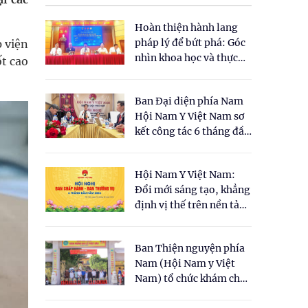
Hoàn thiện hành lang
pháp lý để bứt phá: Góc
p viện
nhìn khoa học và thực
ốt cao
tiễn tại Tọa đàm " Đề
xuất một số nội dung
Ban Đại diện phía Nam
cho Luật Y dược cổ
Hội Nam Y Việt Nam sơ
truyền Việt Nam"
kết công tác 6 tháng đầu
năm 2026
Hội Nam Y Việt Nam:
Đổi mới sáng tạo, khẳng
định vị thế trên nền tảng
y học cổ truyền và khoa
học hiện đại
Ban Thiện nguyện phía
Nam (Hội Nam y Việt
Nam) tổ chức khám chữa
bệnh y học cổ truyền và