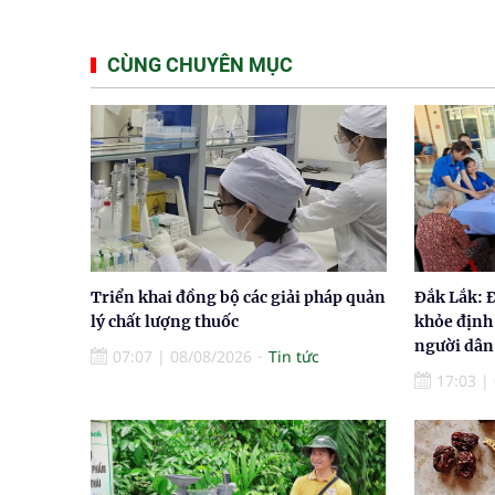
CÙNG CHUYÊN MỤC
Triển khai đồng bộ các giải pháp quản
Đắk Lắk: 
lý chất lượng thuốc
khỏe định
người dân
07:07
|
08/08/2026
Tin tức
17:03
|