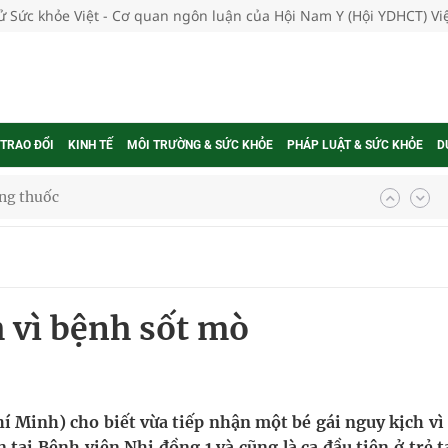
tử Sức khỏe Việt - Cơ quan ngôn luận của Hội Nam Y (Hội YDHCT) V
 TRAO ĐỔI
KINH TẾ
MÔI TRƯỜNG & SỨC KHỎE
PHÁP LUẬT & SỨC KHỎE
D
g, nhiệt độ cao nhất 35 độ
kỳ, khám sàng lọc cho người dân
 vì bệnh sốt mò
ông cực hiệu quả
 chuyên gia
í Minh) cho biết vừa tiếp nhận một bé gái nguy kịch vì
 tại Bệnh viện Nhi đồng 1 và cũng là ca đầu tiên ở trẻ t