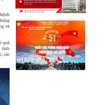
 bệnh
kháng
ng và
t quả
 tình
t; các