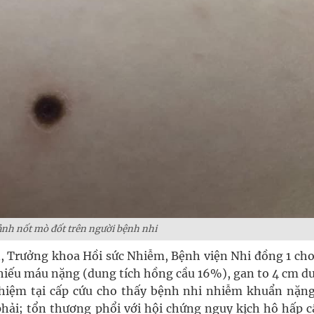
nh nốt mò đốt trên người bệnh nhi
Trưởng khoa Hồi sức Nhiễm, Bệnh viện Nhi đồng 1 cho 
thiếu máu nặng (dung tích hồng cầu 16%), gan to 4 cm dư
nghiệm tại cấp cứu cho thấy bệnh nhi nhiễm khuẩn nặng
hải; tổn thương phổi với hội chứng nguy kịch hô hấp c