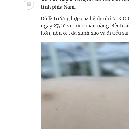
Vương Thành Công: Khi việc học bắt đầu từ trải 
tỉnh phía Nam.
Chấn chỉnh hoạt động kinh doanh dược liệu
Đó là trường hợp của bệnh nhi N. K.C.
ngày 27/10 vì thiếu máu nặng. Bệnh sử
Giải pháp nâng cao thị lực thời hiện đại
hơn, nôn ói , da xanh xao và đi tiểu s
Triển khai đồng bộ các giải pháp quản lý chất lư