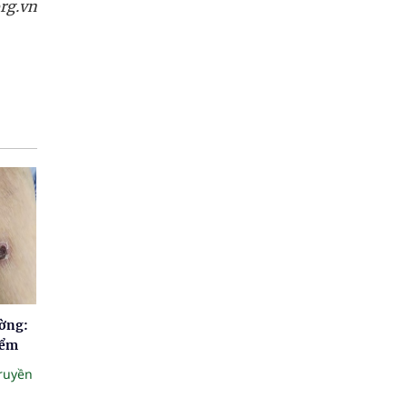
rg.vn
ường:
iểm
truyền