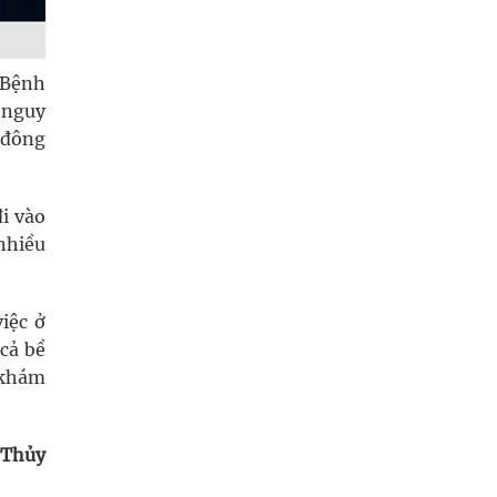
 Bệnh
 nguy
à đông
i vào
nhiều
iệc ở
 cả bề
ĩ khám
 Thủy