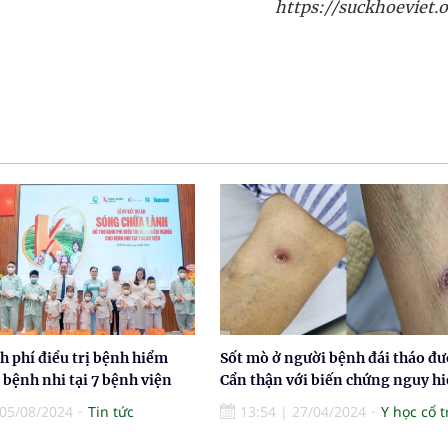
https://suckhoeviet.o
h phí điều trị bệnh hiểm
Sốt mò ở người bệnh đái tháo đ
bệnh nhi tại 7 bệnh viện
Cẩn thận với biến chứng nguy h
05/08/2024
Tin tức
13:54
|
27/04/2024
Y học cổ 