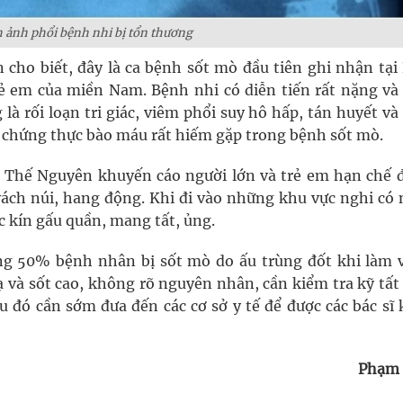
 ảnh phổi bệnh nhi bị tổn thương
ho biết, đây là ca bệnh sốt mò đầu tiên ghi nhận tại
trẻ em của miền Nam. Bệnh nhi có diễn tiến rất nặng và
 là rối loạn tri giác, viêm phổi suy hô hấp, tán huyết v
i chứng thực bào máu rất hiếm gặp trong bệnh sốt mò.
Thế Nguyên khuyến cáo người lớn và trẻ em hạn chế đ
vách núi, hang động. Khi đi vào những khu vực nghi có 
 kín gấu quần, mang tất, ủng.
g 50% bệnh nhân bị sốt mò do ấu trùng đốt khi làm v
lạ và sốt cao, không rõ nguyên nhân, cần kiểm tra kỹ tất
au đó cần sớm đưa đến các cơ sở y tế để được các bác s
Phạm