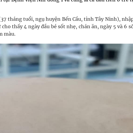
nghiệm thực tế
 (37 tháng tuổi, ngụ huyện Bến Cầu, tỉnh Tây Ninh), nhậ
 cho thấy 4 ngày đầu bé sốt nhẹ, chán ăn, ngày 5 và 6 s
ậm màu.
ợng thuốc