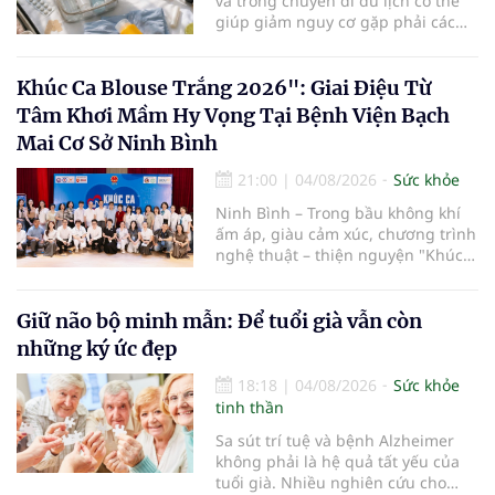
và trong chuyến đi du lịch có thể
cao tuổi.
giúp giảm nguy cơ gặp phải các
vấn đề sức khỏe, từ đó tận hưởng
kỳ nghỉ một cách thoải mái hơn...
Khúc Ca Blouse Trắng 2026": Giai Điệu Từ
Tâm Khơi Mầm Hy Vọng Tại Bệnh Viện Bạch
Mai Cơ Sở Ninh Bình
21:00
|
04/08/2026
Sức khỏe
Ninh Bình – Trong bầu không khí
ấm áp, giàu cảm xúc, chương trình
nghệ thuật – thiện nguyện "Khúc
ca Blouse trắng" đã chính thức
khởi động hành trình năm 2026 với
điểm dừng chân đầu tiên tại Bệnh
Giữ não bộ minh mẫn: Để tuổi già vẫn còn
viện Bạch Mai cơ sở Ninh Bình.
những ký ức đẹp
18:18
|
04/08/2026
Sức khỏe
tinh thần
Sa sút trí tuệ và bệnh Alzheimer
không phải là hệ quả tất yếu của
tuổi già. Nhiều nghiên cứu cho