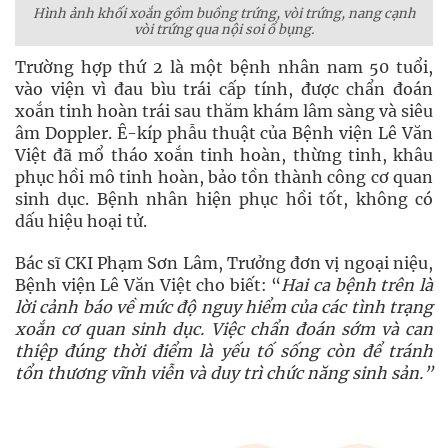
Hình ảnh khối xoắn gồm buồng trứng, vòi trứng, nang cạnh
vòi trứng qua nội soi ổ bụng.
Trường hợp thứ 2 là một bệnh nhân nam 50 tuổi,
vào viện vì đau bìu trái cấp tính, được chẩn đoán
xoắn tinh hoàn trái sau thăm khám lâm sàng và siêu
âm Doppler. Ê-kíp phẫu thuật của Bệnh viện Lê Văn
Việt đã mổ tháo xoắn tinh hoàn, thừng tinh, khâu
phục hồi mô tinh hoàn, bảo tồn thành công cơ quan
sinh dục. Bệnh nhân hiện phục hồi tốt, không có
dấu hiệu hoại tử.
Bác sĩ CKI Phạm Sơn Lâm, Trưởng đơn vị ngoại niệu,
Bệnh viện Lê Văn Việt cho biết: “
Hai ca bệnh trên là
lời cảnh báo về mức độ nguy hiểm của các tình trạng
xoắn cơ quan sinh dục. Việc chẩn đoán sớm và can
thiệp đúng thời điểm là yếu tố sống còn để tránh
tổn thương vĩnh viễn và duy trì chức năng sinh sản.”