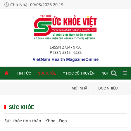
Chủ Nhật 09/08/2026 20:19
E-ISSN 2734 - 9756
P-ISSN 2815 - 6285
VietNam Health MagazineOnline
NLINE
TIN TỨC
SỨC KHỎE
Y HỌC CỔ TRUYỀN
NGHIÊN CỨU TRA
MỚI NHẤT
ĐỌC NHIỀU
SỨC KHỎE
Sức khỏe tinh thần
Khỏe - Đẹp