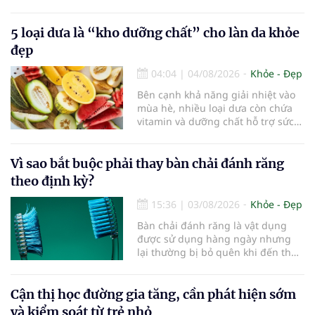
thấy, duy trì lối sống lành mạnh,
kiểm soát tốt các bệnh mạn tính và
5 loại dưa là “kho dưỡng chất” cho làn da khỏe
rèn luyện trí não mỗi ngày có thể
góp phần làm chậm quá trình suy
đẹp
giảm nhận thức, giúp người cao
tuổi gìn giữ trí nhớ và sống độc lập
04:04
|
04/08/2026
Khỏe - Đẹp
lâu hơn.
Bên cạnh khả năng giải nhiệt vào
mùa hè, nhiều loại dưa còn chứa
vitamin và dưỡng chất hỗ trợ sức
khỏe làn da...
Vì sao bắt buộc phải thay bàn chải đánh răng
theo định kỳ?
15:36
|
03/08/2026
Khỏe - Đẹp
Bàn chải đánh răng là vật dụng
được sử dụng hàng ngày nhưng
lại thường bị bỏ quên khi đến thời
điểm cần thay mới. Theo các
chuyên gia nha khoa, việc sử dụng
bàn chải quá lâu có thể làm giảm
Cận thị học đường gia tăng, cần phát hiện sớm
hiệu quả làm sạch và ảnh hưởng
và kiểm soát từ trẻ nhỏ