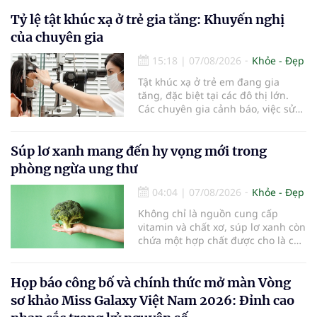
Tỷ lệ tật khúc xạ ở trẻ gia tăng: Khuyến nghị
của chuyên gia
15:18
|
07/08/2026
Khỏe - Đẹp
Tật khúc xạ ở trẻ em đang gia
tăng, đặc biệt tại các đô thị lớn.
Các chuyên gia cảnh báo, việc sử
dụng các thiết bị điện tử kéo dài,
thiếu hoạt động ngoài trời và môi
trường học tập chưa đạt chuẩn
Súp lơ xanh mang đến hy vọng mới trong
đang khiến tình trạng cận thị ngày
phòng ngừa ung thư
càng trẻ hóa, đòi hỏi sự vào cuộc
của gia đình, nhà trường và ngành
04:04
|
07/08/2026
Khỏe - Đẹp
y tế để bảo vệ đôi mắt của thế hệ
Không chỉ là nguồn cung cấp
tương lai.
vitamin và chất xơ, súp lơ xanh còn
chứa một hợp chất được cho là có
thể hỗ trợ nhiều cơ chế bảo vệ tự
nhiên của cơ thể...
Họp báo công bố và chính thức mở màn Vòng
sơ khảo Miss Galaxy Việt Nam 2026: Đỉnh cao