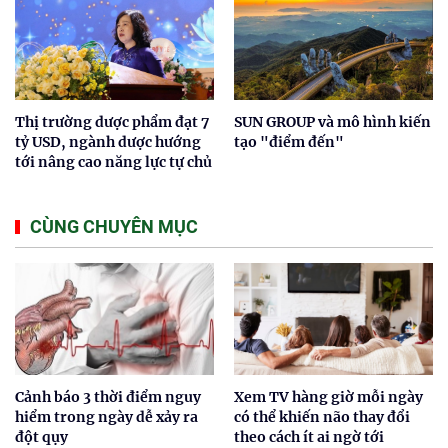
Thị trường dược phẩm đạt 7
SUN GROUP và mô hình kiến
tỷ USD, ngành dược hướng
tạo "điểm đến"
tới nâng cao năng lực tự chủ
CÙNG CHUYÊN MỤC
Cảnh báo 3 thời điểm nguy
Xem TV hàng giờ mỗi ngày
hiểm trong ngày dễ xảy ra
có thể khiến não thay đổi
đột qụy
theo cách ít ai ngờ tới