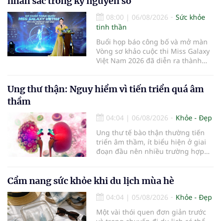
nhan sắc trong kỷ nguyên số
08:00
|
06/08/2026
Sức khỏe
tinh thần
Buổi họp báo công bố và mở màn
Vòng sơ khảo cuộc thi Miss Galaxy
Việt Nam 2026 đã diễn ra thành
công rực rỡ. Sự kiện đánh dấu sự
khởi đầu của một đấu trường nhan
Ung thư thận: Nguy hiểm vì tiến triển quá âm
sắc quy mô, khác biệt và tiên
phong – nơi tôn vinh vẻ đẹp thời
thầm
đại mới kết hợp giữa Tri thức, Bản
lĩnh, Văn hóa và Công nghệ số
04:04
|
06/08/2026
Khỏe - Đẹp
Ung thư tế bào thận thường tiến
triển âm thầm, ít biểu hiện ở giai
đoạn đầu nên nhiều trường hợp
chỉ được phát hiện khi khối u đã
lớn hoặc xuất hiện biến chứng.
Trường hợp một bệnh nhân 79 tuổi
Cẩm nang sức khỏe khi du lịch mùa hè
có khối u tăng gấp đôi kích thước
04:04
|
05/08/2026
Khỏe - Đẹp
chỉ sau 4 tháng theo dõi là lời cảnh
báo về sự cần thiết của việc khám
Một vài thói quen đơn giản trước
sức khỏe định kỳ, đặc biệt ở người