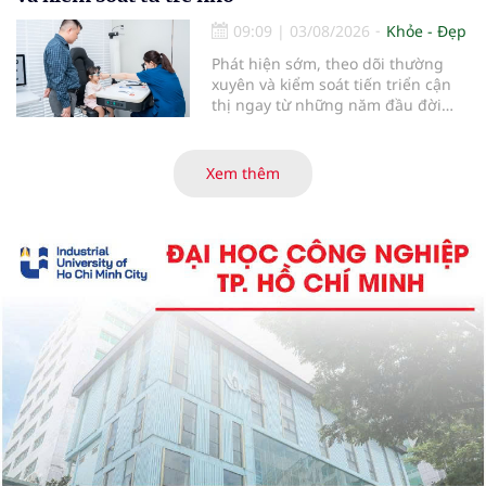
đến sức khỏe răng miệng...
09:09
|
03/08/2026
Khỏe - Đẹp
Phát hiện sớm, theo dõi thường
xuyên và kiểm soát tiến triển cận
thị ngay từ những năm đầu đời
được các chuyên gia đánh giá là
chìa khóa bảo vệ thị lực lâu dài cho
trẻ. Đây cũng là định hướng của
Xem thêm
Trung tâm Nhãn nhi và Kiểm soát
cận thị vừa được Bệnh viện Đông
Đô đưa vào hoạt động ngày 1/8.