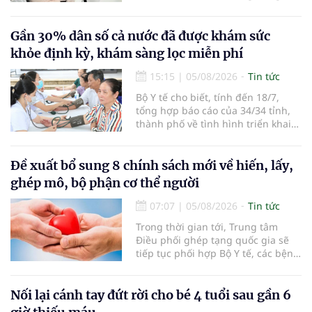
sở 2 đã tiếp đón hơn 500 lượt
người đến khám, điều trị và đón
em bé đầu tiên chào đời.
Gần 30% dân số cả nước đã được khám sức
khỏe định kỳ, khám sàng lọc miễn phí
15:15
|
05/08/2026
Tin tức
Bộ Y tế cho biết, tính đến 18/7,
tổng hợp báo cáo của 34/34 tỉnh,
thành phố về tình hình triển khai
khám sức khỏe định kỳ, khám sàng
lọc miễn phí cho người dân, ghi
nhận 32.286.360 người, chiếm gần
Đề xuất bổ sung 8 chính sách mới về hiến, lấy,
30% dân số cả nước đã được khám
ghép mô, bộ phận cơ thể người
sức khỏe định kỳ năm nay.
07:07
|
05/08/2026
Tin tức
Trong thời gian tới, Trung tâm
Điều phối ghép tạng quốc gia sẽ
tiếp tục phối hợp Bộ Y tế, các bệnh
viện và các cơ quan liên quan để
mở rộng mạng lưới điều phối, tăng
cường truyền thông, hoàn thiện
Nối lại cánh tay đứt rời cho bé 4 tuổi sau gần 6
quy trình chuyên môn và hệ thống