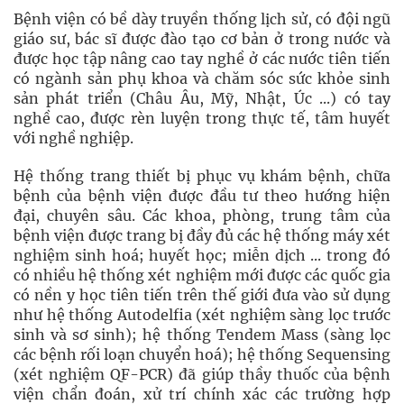
Bệnh viện có bề dày truyền thống lịch sử, có đội ngũ
giáo sư, bác sĩ được đào tạo cơ bản ở trong nước và
được học tập nâng cao tay nghề ở các nước tiên tiến
có ngành sản phụ khoa và chăm sóc sức khỏe sinh
sản phát triển (Châu Âu, Mỹ, Nhật, Úc ...) có tay
nghề cao, được rèn luyện trong thực tế, tâm huyết
với nghề nghiệp.
Hệ thống trang thiết bị phục vụ khám bệnh, chữa
bệnh của bệnh viện được đầu tư theo hướng hiện
đại, chuyên sâu. Các khoa, phòng, trung tâm của
bệnh viện được trang bị đầy đủ các hệ thống máy xét
nghiệm sinh hoá; huyết học; miễn dịch ... trong đó
có nhiều hệ thống xét nghiệm mới được các quốc gia
có nền y học tiên tiến trên thế giới đưa vào sử dụng
như hệ thống Autodelfia (xét nghiệm sàng lọc trước
sinh và sơ sinh); hệ thống Tendem Mass (sàng lọc
các bệnh rối loạn chuyển hoá); hệ thống Sequensing
(xét nghiệm QF-PCR) đã giúp thầy thuốc của bệnh
viện chẩn đoán, xử trí chính xác các trường hợp