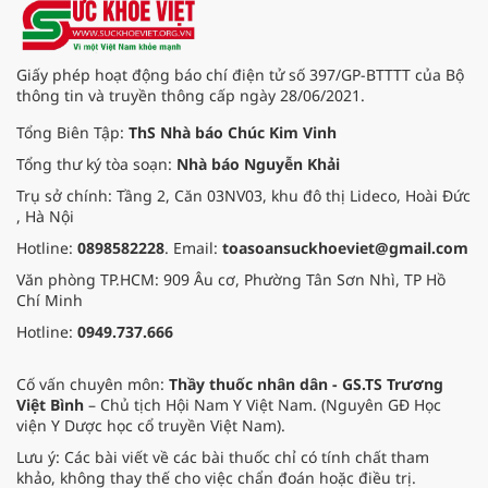
Giấy phép hoạt động báo chí điện tử số 397/GP-BTTTT của Bộ
thông tin và truyền thông cấp ngày 28/06/2021.
Tổng Biên Tập:
ThS Nhà báo Chúc Kim Vinh
Tổng thư ký tòa soạn:
Nhà báo Nguyễn Khải
Trụ sở chính: Tầng 2, Căn 03NV03, khu đô thị Lideco, Hoài Đức
, Hà Nội
Hotline:
0898582228
. Email:
toasoansuckhoeviet@gmail.com
Văn phòng TP.HCM: 909 Âu cơ, Phường Tân Sơn Nhì, TP Hồ
Chí Minh
Hotline:
0949.737.666
Cố vấn chuyên môn:
Thầy thuốc nhân dân - GS.TS Trương
Việt Bình
– Chủ tịch Hội Nam Y Việt Nam. (Nguyên GĐ Học
viện Y Dược học cổ truyền Việt Nam).
Lưu ý: Các bài viết về các bài thuốc chỉ có tính chất tham
khảo, không thay thế cho việc chẩn đoán hoặc điều trị.