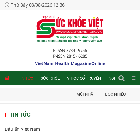
Thứ Bảy 08/08/2026 12:36
E-ISSN 2734 - 9756
P-ISSN 2815 - 6285
VietNam Health MagazineOnline
NLINE
TIN TỨC
SỨC KHỎE
Y HỌC CỔ TRUYỀN
NGHIÊN CỨU TRA
MỚI NHẤT
ĐỌC NHIỀU
TIN TỨC
Dấu ấn Việt Nam