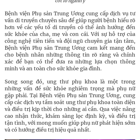
cốt lõ ngành y
Bệnh viện Phụ sản Trung Ương cung cấp dịch vụ tư
vấn di truyền chuyên sâu để giúp người bệnh hiểu rõ
hơn về các yếu tố di truyền có thể ảnh hưởng đến
sức khỏe của cha, mẹ và con cái. Với sự hỗ trợ của
công nghệ tiên tiến và đội ngũ chuyên gia tận tâm,
Bệnh viện Phụ sản Trung Ương cam kết mang đến
cho bệnh nhân những thông tin rõ ràng và chính
xác để bạn có thể đưa ra những lựa chọn thông
minh và an toàn cho sức khỏe gia đình.
Song song đó, ung thư phụ khoa là một trong
những vấn đề sức khỏe nghiêm trọng mà phụ nữ
gặp phải. Tại Bệnh viện Phụ sản Trung Ương, cung
cấp các dịch vụ tầm soát ung thư phụ khoa toàn diện
và điều trị kịp thời cho những ai cần. Qua việc nâng
cao nhận thức, khám sàng lọc định kỳ, và điều trị
tận tình, với mong muốn giúp phụ nữ phát hiện sớm
và có hướng điều trị hiệu quả nhất.