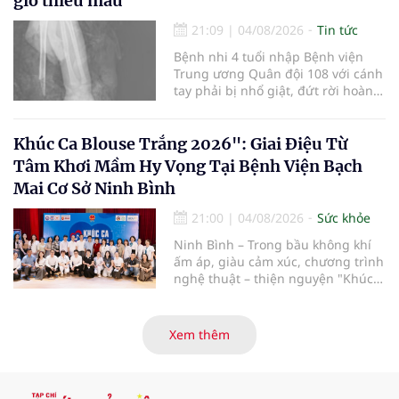
giờ thiếu máu
pháp luật để thúc đẩy lĩnh vực
hiến và ghép mô tạng.
21:09
|
04/08/2026
Tin tức
Bệnh nhi 4 tuổi nhập Bệnh viện
Trung ương Quân đội 108 với cánh
tay phải bị nhổ giật, đứt rời hoàn
toàn do tai nạn giao thông. Dù
mạch máu, thần kinh bị tổn
thương nặng và thời gian thiếu
Khúc Ca Blouse Trắng 2026": Giai Điệu Từ
máu kéo dài, các bác sĩ đã tái lập
Tâm Khơi Mầm Hy Vọng Tại Bệnh Viện Bạch
tuần hoàn thành công sau ca vi
Mai Cơ Sở Ninh Bình
phẫu kéo dài 3 giờ.
21:00
|
04/08/2026
Sức khỏe
Ninh Bình – Trong bầu không khí
ấm áp, giàu cảm xúc, chương trình
nghệ thuật – thiện nguyện "Khúc
ca Blouse trắng" đã chính thức
khởi động hành trình năm 2026 với
điểm dừng chân đầu tiên tại Bệnh
Xem thêm
viện Bạch Mai cơ sở Ninh Bình.