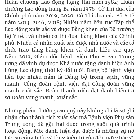
Huân chương Lao động hạng Hai năm 1982; Huân
chương Lao động hạng Ba năm 1976; Cờ Thi đua của
Chính phủ năm 2019, 2020; Cờ Thi đua của Bộ Y tế
năm 2013, 2016, 2018; Nhiều năm liên tục Tập thể
Lao động xuất sắc và được Bằng khen của Bộ trưởng
Bộ Y tế... và nhiều cờ thi đua, bằng khen của Chính
phủ. Nhiều cá nhân xuất sắc được nhà nước và các tổ
chức trao tặng bằng khen và danh hiệu cao quý.
Năm 2010, Giám đốc bệnh viện Phụ - Sản Trung
ương đã vinh dự được Nhà nước tặng danh hiệu Anh
hùng Lao động thời kỳ đổi mới. Đảng bộ bệnh viện
liên tục nhiều năm là Đảng bộ trong sạch, vững
mạnh; Công đoàn bệnh viện đạt Công đoàn vững
mạnh xuất sắc; Đoàn thanh niên đạt danh hiệu Cơ
sở Đoàn vững mạnh, xuất sắc.
Những phần thưởng cao quý này không chỉ là sự ghi
nhận cho thành tích xuất sắc mà Bệnh viện Phụ sản
Trung ương đã gặt hái được trong suốt quá trình
hoạt động. Mỗi danh hiệu đạt được là những sự nỗ
lực, sự cống hiến và lòng kiên trì của đội ngũ y bác sĩ,