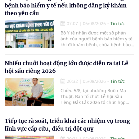
bệnh bảo hiểm y tế nếu không đăng ký khám
theo yêu cầu
07:07
|
06/08/2026
Tin tức
Bộ Y tế nhận được một số phản
ánh của người bệnh bảo hiểm y tế
khi đi khám bệnh, chữa bệnh bảo
hiểm y tế đúng trình tự, thủ tục
quy định, không đăng ký khám
bệnh, chữa bệnh theo yêu cầu
Nhiều chuỗi hoạt động lớn được diễn ra tại Lễ
nhưng vẫn phải nộp thêm các chi
hội sầu riêng 2026
phí khám bệnh, chữa bệnh ngoài
phần cùng chi trả.
20:32
|
05/08/2026
Tin tức
Chiều 5/8, tại phường Buôn Ma
Thuột, Ban tổ chức Lễ hội Sầu
riêng Đắk Lắk 2026 tổ chức họp
báo thông tin về các hoạt động của
Lễ hội Sầu riêng Đắk Lắk 2026.Lễ
hội Sầu riêng Đắk Lắk năm 2026 có
Tiếp tục rà soát, triển khai các nhiệm vụ trong
chủ đề “Sầu riêng Đắk Lắk – Kết nối
lĩnh vực cấp cứu, điều trị đột quỵ
vươn xa”, được tổ chức từ ngày
15/8/2026 đến ngày 02/9/2026 tại
20:31
|
05/08/2026
Tin tức