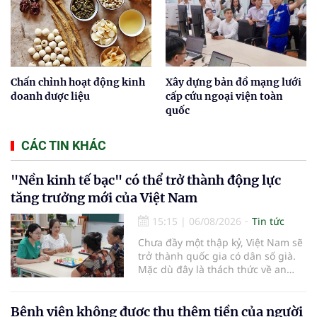
Chấn chỉnh hoạt động kinh
Xây dựng bản đồ mạng lưới
doanh dược liệu
cấp cứu ngoại viện toàn
quốc
CÁC TIN KHÁC
"Nền kinh tế bạc" có thể trở thành động lực
tăng trưởng mới của Việt Nam
15:15
|
06/08/2026
Tin tức
Chưa đầy một thập kỷ, Việt Nam sẽ
trở thành quốc gia có dân số già.
Mặc dù đây là thách thức về an
sinh xã hội, tuy nhiên cũng mở ra
"nền kinh tế bạc", lĩnh vực dự báo
có giá trị hàng tỷ USD.
Bệnh viện không được thu thêm tiền của người