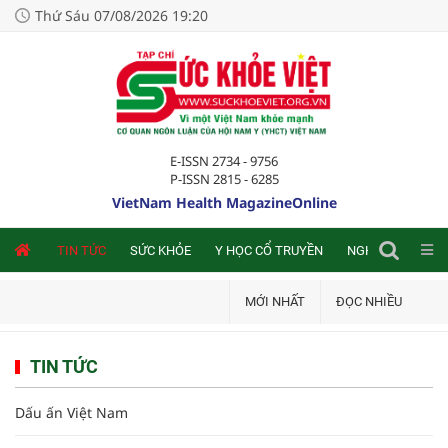
Thứ Sáu 07/08/2026 19:20
E-ISSN 2734 - 9756
P-ISSN 2815 - 6285
VietNam Health MagazineOnline
NLINE
TIN TỨC
SỨC KHỎE
Y HỌC CỔ TRUYỀN
NGHIÊN CỨU TRA
MỚI NHẤT
ĐỌC NHIỀU
TIN TỨC
Dấu ấn Việt Nam