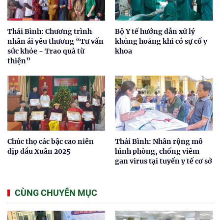
Thái Bình: Chương trình
Bộ Y tế hướng dẫn xử lý
nhân ái yêu thương “Tư vấn
khủng hoảng khi có sự cố y
sức khỏe - Trao quà từ
khoa
thiện”
Chúc thọ các bậc cao niên
Thái Bình: Nhân rộng mô
dịp đầu Xuân 2025
hình phòng, chống viêm
gan virus tại tuyến y tế cơ sở
CÙNG CHUYÊN MỤC