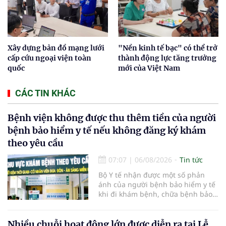
Xây dựng bản đồ mạng lưới
"Nền kinh tế bạc" có thể trở
cấp cứu ngoại viện toàn
thành động lực tăng trưởng
quốc
mới của Việt Nam
CÁC TIN KHÁC
Bệnh viện không được thu thêm tiền của người
bệnh bảo hiểm y tế nếu không đăng ký khám
theo yêu cầu
07:07
|
06/08/2026
Tin tức
Bộ Y tế nhận được một số phản
ánh của người bệnh bảo hiểm y tế
khi đi khám bệnh, chữa bệnh bảo
hiểm y tế đúng trình tự, thủ tục
quy định, không đăng ký khám
bệnh, chữa bệnh theo yêu cầu
Nhiều chuỗi hoạt động lớn được diễn ra tại Lễ