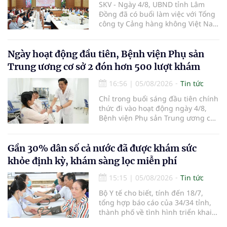
SKV - Ngày 4/8, UBND tỉnh Lâm
Đồng đã có buổi làm việc với Tổng
công ty Cảng hàng không Việt Nam
(ACV) và các hãng hàng không để
triển khai công tác xúc tiến và hợp
tác giữa tỉnh Lâm Đồng và ACV
Ngày hoạt động đầu tiên, Bệnh viện Phụ sản
trong việc phục hồi hoạt động
Trung ương cơ sở 2 đón hơn 500 lượt khám
hàng không, thúc đẩy mở mới các
đường bay nội địa và quốc tế.
16:56
|
05/08/2026
Tin tức
Chỉ trong buổi sáng đầu tiên chính
thức đi vào hoạt động ngày 4/8,
Bệnh viện Phụ sản Trung ương cơ
sở 2 đã tiếp đón hơn 500 lượt
người đến khám, điều trị và đón
em bé đầu tiên chào đời.
Gần 30% dân số cả nước đã được khám sức
khỏe định kỳ, khám sàng lọc miễn phí
15:15
|
05/08/2026
Tin tức
Bộ Y tế cho biết, tính đến 18/7,
tổng hợp báo cáo của 34/34 tỉnh,
thành phố về tình hình triển khai
khám sức khỏe định kỳ, khám sàng