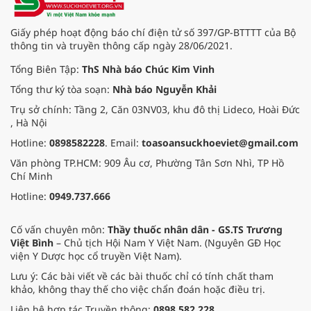
Giấy phép hoạt động báo chí điện tử số 397/GP-BTTTT của Bộ
thông tin và truyền thông cấp ngày 28/06/2021.
Tổng Biên Tập:
ThS Nhà báo Chúc Kim Vinh
Tổng thư ký tòa soạn:
Nhà báo Nguyễn Khải
Trụ sở chính: Tầng 2, Căn 03NV03, khu đô thị Lideco, Hoài Đức
, Hà Nội
Hotline:
0898582228
. Email:
toasoansuckhoeviet@gmail.com
Văn phòng TP.HCM: 909 Âu cơ, Phường Tân Sơn Nhì, TP Hồ
Chí Minh
Hotline:
0949.737.666
Cố vấn chuyên môn:
Thầy thuốc nhân dân - GS.TS Trương
Việt Bình
– Chủ tịch Hội Nam Y Việt Nam. (Nguyên GĐ Học
viện Y Dược học cổ truyền Việt Nam).
Lưu ý: Các bài viết về các bài thuốc chỉ có tính chất tham
khảo, không thay thế cho việc chẩn đoán hoặc điều trị.
Liên hệ hợp tác Truyền thông:
0898 582 228