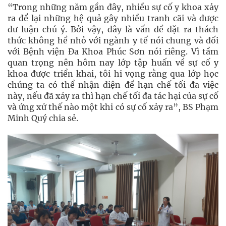
“Trong những năm gần đây, nhiều sự cố y khoa xảy
ra để lại những hệ quả gây nhiều tranh cãi và được
dư luận chú ý. Bởi vậy, đây là vấn đề đặt ra thách
thức không hề nhỏ với ngành y tế nói chung và đối
với Bệnh viện Đa Khoa Phúc Sơn nói riêng. Vì tầm
quan trọng nên hôm nay lớp tập huấn về sự cố y
khoa được triển khai, tôi hi vọng rằng qua lớp học
chúng ta có thể nhận diện để hạn chế tối đa việc
này, nếu đã xảy ra thì hạn chế tối đa tác hại của sự cố
và ứng xử thế nào một khi có sự cố xảy ra”, BS Phạm
Minh Quý chia sẻ.