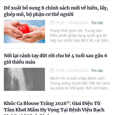
lọc miễn phí cho người dân, ghi
nhận 32.286.360 người, chiếm gần
Đề xuất bổ sung 8 chính sách mới về hiến, lấy,
30% dân số cả nước đã được khám
ghép mô, bộ phận cơ thể người
sức khỏe định kỳ năm nay.
07:07
|
05/08/2026
Tin tức
Trong thời gian tới, Trung tâm
Điều phối ghép tạng quốc gia sẽ
tiếp tục phối hợp Bộ Y tế, các bệnh
viện và các cơ quan liên quan để
mở rộng mạng lưới điều phối, tăng
cường truyền thông, hoàn thiện
Nối lại cánh tay đứt rời cho bé 4 tuổi sau gần 6
quy trình chuyên môn và hệ thống
giờ thiếu máu
pháp luật để thúc đẩy lĩnh vực
hiến và ghép mô tạng.
21:09
|
04/08/2026
Tin tức
Bệnh nhi 4 tuổi nhập Bệnh viện
Trung ương Quân đội 108 với cánh
tay phải bị nhổ giật, đứt rời hoàn
toàn do tai nạn giao thông. Dù
mạch máu, thần kinh bị tổn
thương nặng và thời gian thiếu
Khúc Ca Blouse Trắng 2026": Giai Điệu Từ
máu kéo dài, các bác sĩ đã tái lập
Tâm Khơi Mầm Hy Vọng Tại Bệnh Viện Bạch
tuần hoàn thành công sau ca vi