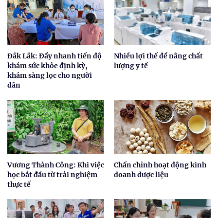
Đắk Lắk: Đẩy nhanh tiến độ
Nhiều lợi thế để nâng chất
khám sức khỏe định kỳ,
lượng y tế
khám sàng lọc cho người
dân
Vương Thành Công: Khi việc
Chấn chỉnh hoạt động kinh
học bắt đầu từ trải nghiệm
doanh dược liệu
thực tế