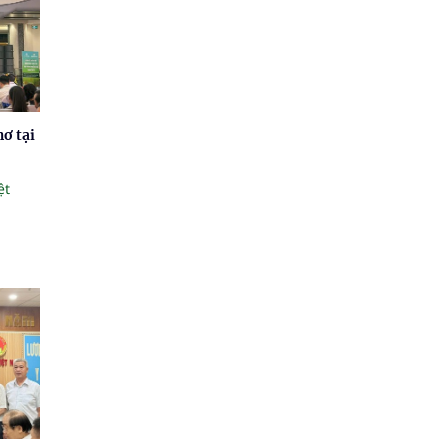
ơ tại
ệt