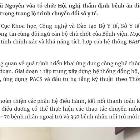
 Máu Của Các Loài Nhân Sâm (Panax Spp.): Tổng
ái Nguyên vừa tổ chức Hội nghị thẩm định bệnh án đi
rọng trong lộ trình chuyển đổi số y tế.
 Cục Khoa học, Công nghệ và Đào tạo Bộ Y tế, Sở Y tế
oàn quốc
ng tin cùng đội ngũ cán bộ chủ chốt của Bệnh viện. Mục
 tính chính xác và khả năng tích hợp của hệ thống BAĐ
g, nhiệt độ cao nhất 35 độ
kỳ, khám sàng lọc cho người dân
ng quan về quá trình triển khai ứng dụng công nghệ thô
 đoạn. Giai đoạn 1 tập trung xây dựng hệ thống đồng bộ,
sơ, ứng dụng PACS và đầu tư hạ tầng kỹ thuật theo Thô
, hoàn thiện các phân hệ điều hành, kết nối thanh toán
, điều dưỡng có thể thực hiện các thao tác chuyên môn
60-70 bệnh nhân ngoại trú và 350 bệnh nhân nội trú mỗi 