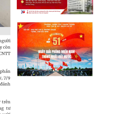
người
ấy còn
g CNTT
 phần
y, 7/9
n đánh
7 trên
ng tư