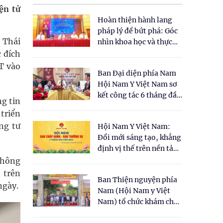
ện tử
Hoàn thiện hành lang
pháp lý để bứt phá: Góc
 Thái
nhìn khoa học và thực
tiễn tại Tọa đàm " Đề
 đích
xuất một số nội dung
T vào
Ban Đại diện phía Nam
cho Luật Y dược cổ
Hội Nam Y Việt Nam sơ
truyền Việt Nam"
kết công tác 6 tháng đầu
ng tin
năm 2026
 triển
ng tư
Hội Nam Y Việt Nam:
Đổi mới sáng tạo, khẳng
định vị thế trên nền tảng
y học cổ truyền và khoa
 không
học hiện đại
 trên
Ban Thiện nguyện phía
ngày.
Nam (Hội Nam y Việt
Nam) tổ chức khám chữa
bệnh y học cổ truyền và