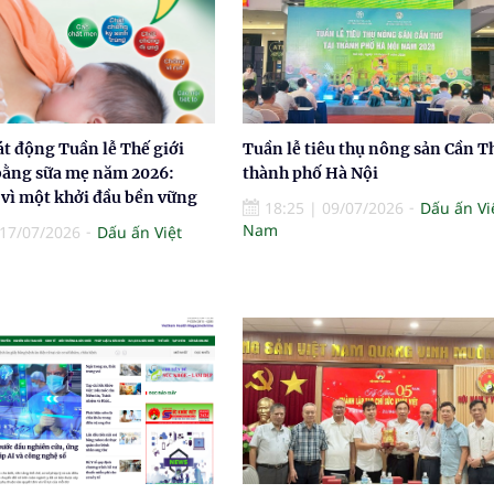
át động Tuần lễ Thế giới
Tuần lễ tiêu thụ nông sản Cần Th
bằng sữa mẹ năm 2026:
thành phố Hà Nội
 vì một khởi đầu bền vững
18:25
|
09/07/2026
Dấu ấn Vi
Nam
17/07/2026
Dấu ấn Việt