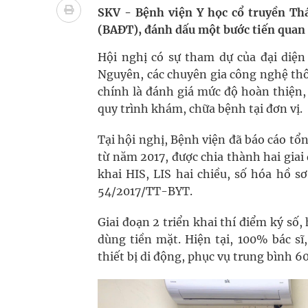
Tác Dụng Chống Kết Tập Tiểu Cầu Và Chống Đông
SKV - Bệnh viện Y học cổ truyền Th
(BAĐT), đánh dấu một bước tiến quan t
Quan Bằng Chứng Dược Lý Và Cơ Chế Phân Tử
Hội nghị có sự tham dự của đại diện
Xây dựng bản đồ mạng lưới cấp cứu ngoại viện t
Nguyên, các chuyên gia công nghệ thô
chính là đánh giá mức độ hoàn thiện,
Dự báo thời tiết ngày 08/8/2026: Bắc Bộ nắng nón
quy trình khám, chữa bệnh tại đơn vị.
Đắk Lắk: Đẩy nhanh tiến độ khám sức khỏe định 
Tại hội nghị, Bệnh viện đã báo cáo tổ
từ năm 2017, được chia thành hai giai
khai HIS, LIS hai chiều, số hóa hồ 
54/2017/TT-BYT.
Giai đoạn 2 triển khai thí điểm ký số
dùng tiền mặt. Hiện tại, 100% bác sĩ
thiết bị di động, phục vụ trung bình 