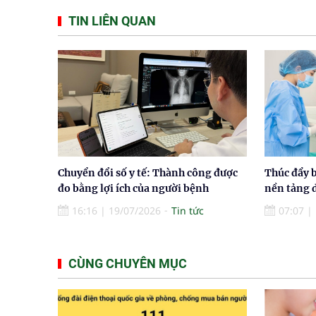
TIN LIÊN QUAN
Chuyển đổi số y tế: Thành công được
Thúc đẩy 
đo bằng lợi ích của người bệnh
nền tảng d
16:16
|
19/07/2026
Tin tức
07:07
|
CÙNG CHUYÊN MỤC