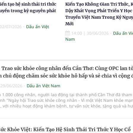
ến tạo hệ sinh thái tri thức
Kiến Tạo Không Gian Tri Thức, 
ruyền trong kỷ nguyên phát
Dậy Khát Vọng Phát Triển Y Học
Truyền Việt Nam Trong Kỷ Ngu
Mới
02/07/2026
Dấu ấn Việt
14:00
|
30/06/2026
Dấu ấn Vi
Nam
 Trao sức khỏe công nhân đến Cần Thơ: Cùng OPC lan t
n chủ động chăm sóc sức khỏe hô hấp và sẻ chia vì cộng
|
29/06/2026
Dấu ấn Việt Nam
n 1.000 công nhân, người lao động tại thành phố Cần Thơ đã tham
ình "Ngày hội Trao sức khỏe công nhân - Vì một Việt Nam khỏe mạ
, với nhiều hoạt động khám bệnh, tư vấn sức khỏe, tặng quà và h
 trào nhân văn, vì cộng đồng do Ban tổ chức phát động.
Sức Khỏe Việt: Kiến Tạo Hệ Sinh Thái Tri Thức Y Học Cổ