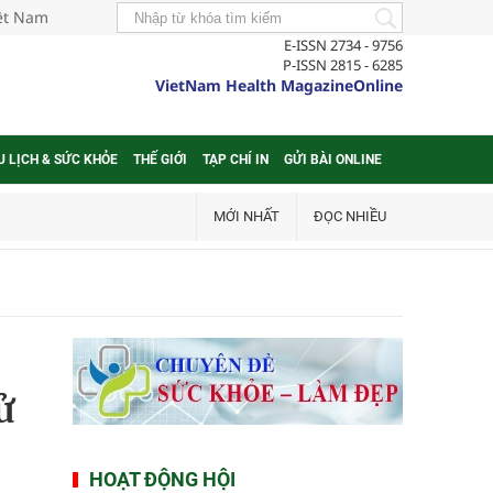
iệt Nam
E-ISSN 2734 - 9756
P-ISSN 2815 - 6285
VietNam Health MagazineOnline
U LỊCH & SỨC KHỎE
THẾ GIỚI
TẠP CHÍ IN
GỬI BÀI ONLINE
MỚI NHẤT
ĐỌC NHIỀU
ử
HOẠT ĐỘNG HỘI