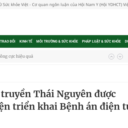
tử Sức khỏe Việt - Cơ quan ngôn luận của Hội Nam Y (Hội YDHCT) V
 TRAO ĐỔI
KINH TẾ
MÔI TRƯỜNG & SỨC KHỎE
PHÁP LUẬT & SỨC KHỎE
D
ông cực hiệu quả
 chuyên gia
 truyền Thái Nguyên được
nghiệm thực tế
ện triển khai Bệnh án điện t
ngừa ung thư