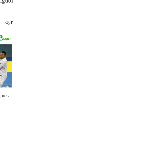
người
Q.T