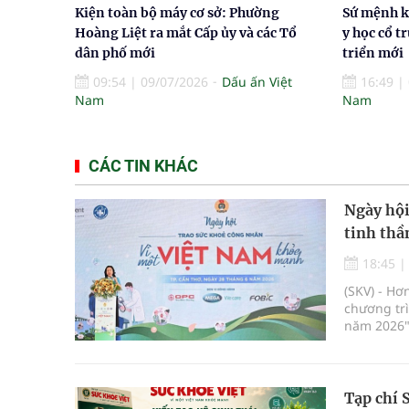
Kiện toàn bộ máy cơ sở: Phường
Sứ mệnh ki
Hoàng Liệt ra mắt Cấp ủy và các Tổ
y học cổ t
dân phố mới
triển mới
09:54
|
09/07/2026
Dấu ấn Việt
16:49
|
Nam
Nam
CÁC TIN KHÁC
Ngày hội
tinh thầ
18:45
(SKV) - Hơ
chương tr
năm 2026"
ứng phong
Tạp chí 