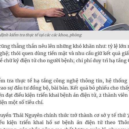
ịnh kiểm tra thực tế tại các các khoa, phòng
 cũng thẳng thắn nêu lên những khó khăn như: tỷ lệ lớn 
ghệ; thói quen dùng tiền mặt và nhu cầu giữ kết quả gi
ề chữ ký điện tử cho người bệnh; chi phí duy trì hạ tần
m tra thực tế hạ tầng công nghệ thông tin, hệ thống
ao sự đầu tư đồng bộ, bài bản. Kết quả bỏ phiếu cho thấ
n đạt điều kiện triển khai bệnh án điện tử, 2 thành viê
iện một số tiêu chí.
ruyền Thái Nguyên chính thức trở thành cơ sở y tế thứ 
ều kiện triển khai hồ sơ bệnh án điện tử theo Thô