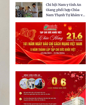
tặng quà cho 150 người
Chi hội Nam y tỉnh An
dân tại xã Tân Tập
Giang phối hợp Chùa
Nam Thạnh Tự khám và
cấp thuốc miễn phí cho
nhân dân