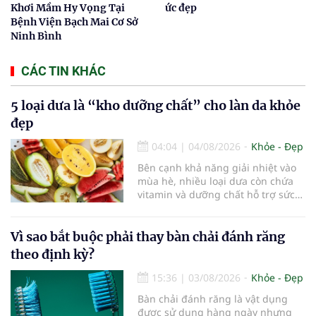
Khơi Mầm Hy Vọng Tại
ức đẹp
Bệnh Viện Bạch Mai Cơ Sở
Ninh Bình
CÁC TIN KHÁC
5 loại dưa là “kho dưỡng chất” cho làn da khỏe
đẹp
04:04
|
04/08/2026
Khỏe - Đẹp
Bên cạnh khả năng giải nhiệt vào
mùa hè, nhiều loại dưa còn chứa
vitamin và dưỡng chất hỗ trợ sức
khỏe làn da...
Vì sao bắt buộc phải thay bàn chải đánh răng
theo định kỳ?
15:36
|
03/08/2026
Khỏe - Đẹp
Bàn chải đánh răng là vật dụng
được sử dụng hàng ngày nhưng