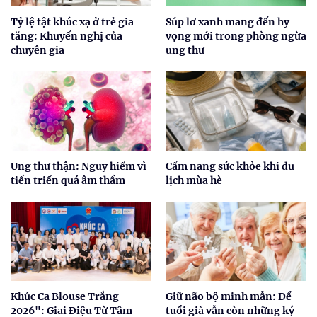
Tỷ lệ tật khúc xạ ở trẻ gia
Súp lơ xanh mang đến hy
tăng: Khuyến nghị của
vọng mới trong phòng ngừa
chuyên gia
ung thư
Ung thư thận: Nguy hiểm vì
Cẩm nang sức khỏe khi du
tiến triển quá âm thầm
lịch mùa hè
Khúc Ca Blouse Trắng
Giữ não bộ minh mẫn: Để
2026": Giai Điệu Từ Tâm
tuổi già vẫn còn những ký