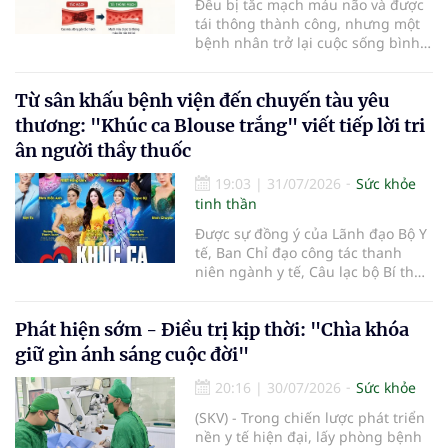
Đều bị tắc mạch máu não và được
tái thông thành công, nhưng một
bệnh nhân trở lại cuộc sống bình
thường sau 5 ngày trong khi người
còn lại đối mặt nguy cơ tàn tật. Hai
Từ sân khấu bệnh viện đến chuyến tàu yêu
trường hợp tại Bệnh viện Đại học Y
Hà Nội cho thấy "giờ vàng" không
thương: "Khúc ca Blouse trắng" viết tiếp lời tri
chỉ quyết định việc "cứu não" mà
ân người thầy thuốc
còn quyết định phần đời còn lại
của người bệnh.
19:03
|
31/07/2026
Sức khỏe
tinh thần
Được sự đồng ý của Lãnh đạo Bộ Y
tế, Ban Chỉ đạo công tác thanh
niên ngành y tế, Câu lạc bộ Bí thư
Đoàn Thanh niên ngành y tế phối
hợp cùng Hội Công tác xã hội
Phát hiện sớm - Điều trị kịp thời: "Chìa khóa
ngành y tế chính thức khởi động
hành trình nghệ thuật thiện
giữ gìn ánh sáng cuộc đời"
nguyện vì cộng đồng mang tên
"Khúc ca Blouse trắng". Sự kiện mở
20:16
|
30/07/2026
Sức khỏe
màn năm 2026 sẽ diễn ra vào lúc
(SKV) - Trong chiến lược phát triển
14h00, thứ Ba, ngày 04/8/2026 tại
nền y tế hiện đại, lấy phòng bệnh
Bệnh viện Bạch Mai cơ sở Ninh