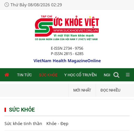
Thứ Bảy 08/08/2026 02:29
E-ISSN 2734 - 9756
P-ISSN 2815 - 6285
VietNam Health MagazineOnline
NLINE
TIN TỨC
SỨC KHỎE
Y HỌC CỔ TRUYỀN
NGHIÊN CỨU TRA
MỚI NHẤT
ĐỌC NHIỀU
SỨC KHỎE
Sức khỏe tinh thần
Khỏe - Đẹp