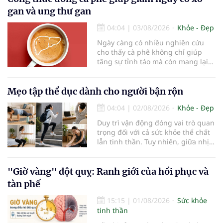
sống chung với bệnh, trong đó
gan và ung thư gan
bệnh Alzheimer chiếm khoảng 60–
70% trường hợp.
04:04
|
03/08/2026
Khỏe - Đẹp
Ngày càng có nhiều nghiên cứu
cho thấy cà phê không chỉ giúp
tăng sự tỉnh táo mà còn mang lại
lợi ích cho nhiều cơ quan trong cơ
thể, đặc biệt là gan. Đây là cơ quan
đóng vai trò lọc độc tố, chuyển hóa
Mẹo tập thể dục dành cho người bận rộn
thuốc và dự trữ nhiều vitamin,
04:04
|
02/08/2026
Khỏe - Đẹp
khoáng chất thiết yếu nhưng cũng
rất dễ bị tổn thương…
Duy trì vận động đóng vai trò quan
trọng đối với cả sức khỏe thể chất
lẫn tinh thần. Tuy nhiên, giữa nhịp
sống bận rộn và nhiều trách nhiệm
cần cân bằng, việc dành thời gian
cho các hoạt động tập luyện
"Giờ vàng" đột quỵ: Ranh giới của hồi phục và
thường trở thành một thách thức
tàn phế
không nhỏ…
15:15
|
01/08/2026
Sức khỏe
tinh thần