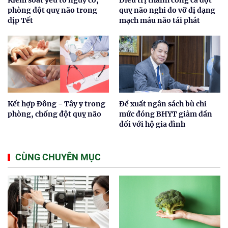
phòng đột quỵ não trong
quỵ não nghi do vỡ dị dạng
dịp Tết
mạch máu não tái phát
Kết hợp Đông - Tây y trong
Đề xuất ngân sách bù chi
phòng, chống đột quỵ não
mức đóng BHYT giảm dần
đối với hộ gia đình
CÙNG CHUYÊN MỤC