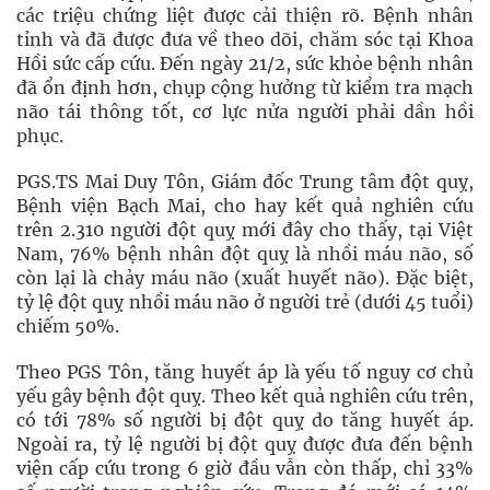
các triệu chứng liệt được cải thiện rõ. Bệnh nhân
tỉnh và đã được đưa về theo dõi, chăm sóc tại Khoa
Hồi sức cấp cứu. Đến ngày 21/2, sức khỏe bệnh nhân
đã ổn định hơn, chụp cộng hưởng từ kiểm tra mạch
não tái thông tốt, cơ lực nửa người phải dần hồi
phục.
PGS.TS Mai Duy Tôn, Giám đốc Trung tâm đột quỵ,
Bệnh viện Bạch Mai, cho hay kết quả nghiên cứu
trên 2.310 người đột quỵ mới đây cho thấy, tại Việt
Nam, 76% bệnh nhân đột quỵ là nhồi máu não, số
còn lại là chảy máu não (xuất huyết não). Đặc biệt,
tỷ lệ đột quỵ nhồi máu não ở người trẻ (dưới 45 tuổi)
chiếm 50%.
Theo PGS Tôn, tăng huyết áp là yếu tố nguy cơ chủ
yếu gây bệnh đột quỵ. Theo kết quả nghiên cứu trên,
có tới 78% số người bị đột quỵ do tăng huyết áp.
Ngoài ra, tỷ lệ người bị đột quỵ được đưa đến bệnh
viện cấp cứu trong 6 giờ đầu vẫn còn thấp, chỉ 33%