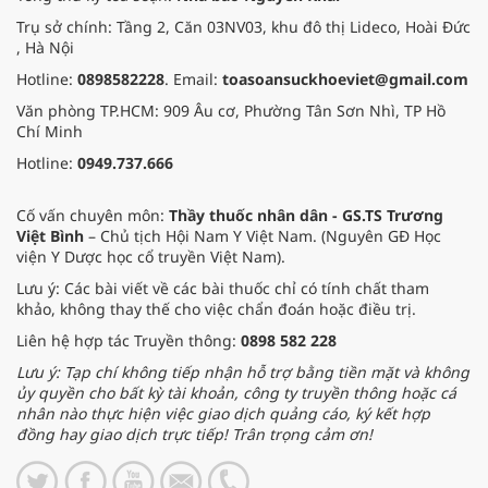
Trụ sở chính: Tầng 2, Căn 03NV03, khu đô thị Lideco, Hoài Đức
, Hà Nội
Hotline:
0898582228
. Email:
toasoansuckhoeviet@gmail.com
Văn phòng TP.HCM: 909 Âu cơ, Phường Tân Sơn Nhì, TP Hồ
Chí Minh
Hotline:
0949.737.666
Cố vấn chuyên môn:
Thầy thuốc nhân dân - GS.TS Trương
Việt Bình
– Chủ tịch Hội Nam Y Việt Nam. (Nguyên GĐ Học
viện Y Dược học cổ truyền Việt Nam).
Lưu ý: Các bài viết về các bài thuốc chỉ có tính chất tham
khảo, không thay thế cho việc chẩn đoán hoặc điều trị.
Liên hệ hợp tác Truyền thông:
0898 582 228
Lưu ý: Tạp chí không tiếp nhận hỗ trợ bằng tiền mặt và không
ủy quyền cho bất kỳ tài khoản, công ty truyền thông hoặc cá
nhân nào thực hiện việc giao dịch quảng cáo, ký kết hợp
đồng hay giao dịch trực tiếp! Trân trọng cảm ơn!