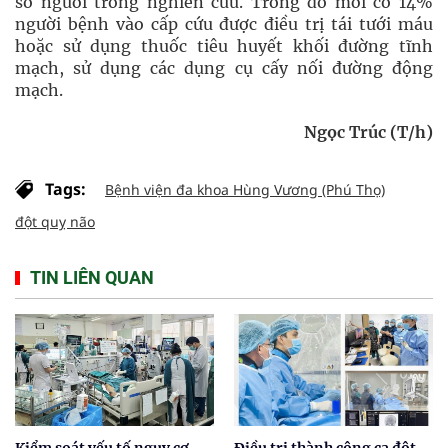
số người trong nghiên cứu. Trong đó mới có 14%
người bệnh vào cấp cứu được điều trị tái tưới máu
hoặc sử dụng thuốc tiêu huyết khối đường tĩnh
mạch, sử dụng các dụng cụ cấy nối đường động
mạch.
Ngọc Trúc (T/h)
Tags:
Bệnh viện đa khoa Hùng Vương (Phú Thọ)
đột quỵ não
TIN LIÊN QUAN
Kiểm soát yếu tố nguy cơ,
Điều trị thành công ca đột