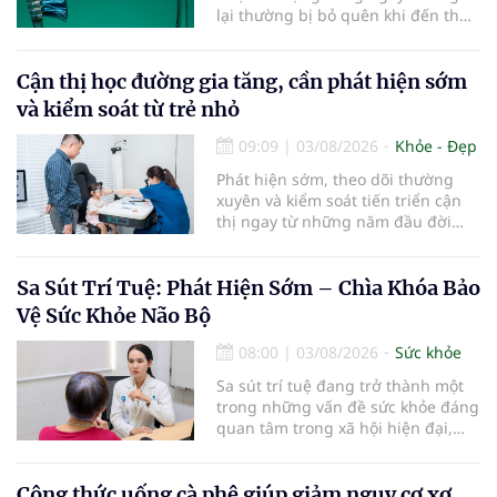
lại thường bị bỏ quên khi đến thời
điểm cần thay mới. Theo các
chuyên gia nha khoa, việc sử dụng
bàn chải quá lâu có thể làm giảm
Cận thị học đường gia tăng, cần phát hiện sớm
hiệu quả làm sạch và ảnh hưởng
và kiểm soát từ trẻ nhỏ
đến sức khỏe răng miệng...
09:09
|
03/08/2026
Khỏe - Đẹp
Phát hiện sớm, theo dõi thường
xuyên và kiểm soát tiến triển cận
thị ngay từ những năm đầu đời
được các chuyên gia đánh giá là
chìa khóa bảo vệ thị lực lâu dài cho
trẻ. Đây cũng là định hướng của
Sa Sút Trí Tuệ: Phát Hiện Sớm – Chìa Khóa Bảo
Trung tâm Nhãn nhi và Kiểm soát
Vệ Sức Khỏe Não Bộ
cận thị vừa được Bệnh viện Đông
Đô đưa vào hoạt động ngày 1/8.
08:00
|
03/08/2026
Sức khỏe
Sa sút trí tuệ đang trở thành một
trong những vấn đề sức khỏe đáng
quan tâm trong xã hội hiện đại,
đặc biệt ở người lớn tuổi. Theo
thống kê y khoa, hiện có hơn 55
triệu người trên thế giới đang
Công thức uống cà phê giúp giảm nguy cơ xơ