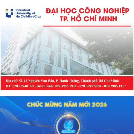
cảm giác lạc lõng, cô đơn kéo dài,
thậm chí dẫn đến trầm cảm.