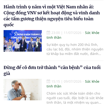
thính giác từ sớm có thể giúp duy
Hành trình 9 năm vì một Việt Nam nhân ái:
trì khả năng nghe trong nhiều
thập kỷ sau này…
Cộng đồng VNV sơ kết hoạt động và vinh danh
các tấm gương thiện nguyện tiêu biểu toàn
quốc
23:00
|
11/07/2026
Sức khỏe
tinh thần
Sự kiện quy tụ hơn 200 thủ lĩnh,
câu lạc bộ, đội, nhóm thiện nguyện
từ khắp ba miền đất nước, đánh
dấu chặng đường gần một thập kỷ
bền bỉ kết nối yêu thương và chính
Đừng để cô đơn trở thành “căn bệnh” của tuổi
thức ra mắt Mạng lưới Hội viên
VNV hướng tới kỷ nguyên phát
già
triển bền vững
15:15
|
09/07/2026
Sức khỏe
tinh thần
Chăm sóc sức khỏe toàn diện cho
người cao tuổi, đặc biệt là sức khỏe
tinh thần, là một nhiệm vụ quan
trọng. Bên cạnh việc chăm lo dinh