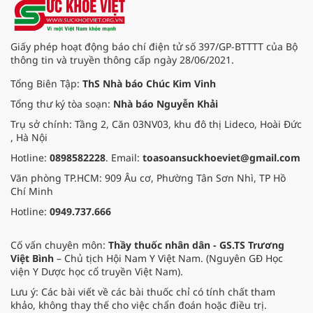
Giấy phép hoạt động báo chí điện tử số 397/GP-BTTTT của Bộ
thông tin và truyền thông cấp ngày 28/06/2021.
Tổng Biên Tập:
ThS Nhà báo Chúc Kim Vinh
Tổng thư ký tòa soạn:
Nhà báo Nguyễn Khải
Trụ sở chính: Tầng 2, Căn 03NV03, khu đô thị Lideco, Hoài Đức
, Hà Nội
Hotline:
0898582228
. Email:
toasoansuckhoeviet@gmail.com
Văn phòng TP.HCM: 909 Âu cơ, Phường Tân Sơn Nhì, TP Hồ
Chí Minh
Hotline:
0949.737.666
Cố vấn chuyên môn:
Thầy thuốc nhân dân - GS.TS Trương
Việt Bình
– Chủ tịch Hội Nam Y Việt Nam. (Nguyên GĐ Học
viện Y Dược học cổ truyền Việt Nam).
Lưu ý: Các bài viết về các bài thuốc chỉ có tính chất tham
khảo, không thay thế cho việc chẩn đoán hoặc điều trị.