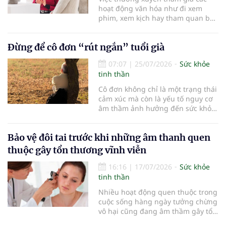
ý nghĩa quyết định đến khả năng
hoạt động văn hóa như đi xem
sống còn cũng như chất lượng
phim, xem kịch hay tham quan bảo
cuộc sống sau điều trị.
tàng không chỉ mang lại niềm vui
mà còn được chứng minh có thể
Đừng để cô đơn “rút ngắn” tuổi già
cải thiện sức khỏe tinh thần và
tăng cường sự gắn kết xã hội ở
07:07
|
25/07/2026
Sức khỏe
người cao tuổi…
tinh thần
Cô đơn không chỉ là một trạng thái
cảm xúc mà còn là yếu tố nguy cơ
âm thầm ảnh hưởng đến sức khỏe
và tuổi thọ của NCT. Bên cạnh chế
độ dinh dưỡng, vận động hợp lý
Bảo vệ đôi tai trước khi những âm thanh quen
hay kiểm soát bệnh mạn tính; duy
trì sự gắn kết với gia đình và cộng
thuộc gây tổn thương vĩnh viễn
đồng cũng là một “liều thuốc”
quan trọng giúp sống thọ.
16:16
|
17/07/2026
Sức khỏe
tinh thần
Nhiều hoạt động quen thuộc trong
cuộc sống hàng ngày tưởng chừng
vô hại cũng đang âm thầm gây tổn
thương cho đôi tai. Việc bảo vệ