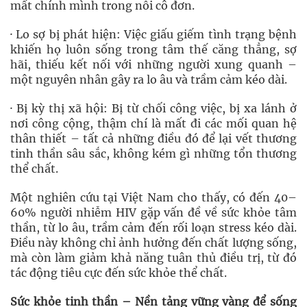
mất chính mình trong nỗi cô đơn.
· Lo sợ bị phát hiện: Việc giấu giếm tình trạng bệnh
khiến họ luôn sống trong tâm thế căng thẳng, sợ
hãi, thiếu kết nối với những người xung quanh –
một nguyên nhân gây ra lo âu và trầm cảm kéo dài.
· Bị kỳ thị xã hội: Bị từ chối công việc, bị xa lánh ở
nơi công cộng, thậm chí là mất đi các mối quan hệ
thân thiết – tất cả những điều đó để lại vết thương
tinh thần sâu sắc, không kém gì những tổn thương
thể chất.
Một nghiên cứu tại Việt Nam cho thấy, có đến 40–
60% người nhiễm HIV gặp vấn đề về sức khỏe tâm
thần, từ lo âu, trầm cảm đến rối loạn stress kéo dài.
Điều này không chỉ ảnh hưởng đến chất lượng sống,
mà còn làm giảm khả năng tuân thủ điều trị, từ đó
tác động tiêu cực đến sức khỏe thể chất.
Sức khỏe tinh thần – Nền tảng vững vàng để sống