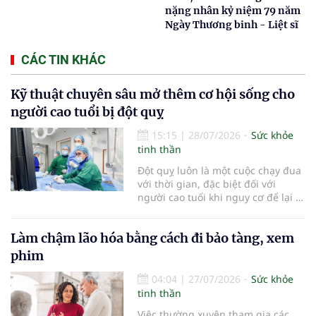
nặng nhân kỷ niệm 79 năm
Ngày Thương binh - Liệt sĩ
CÁC TIN KHÁC
Kỹ thuật chuyên sâu mở thêm cơ hội sống cho
người cao tuổi bị đột quỵ
15:15
|
28/07/2026
Sức khỏe
tinh thần
Đột quỵ luôn là một cuộc chạy đua
với thời gian, đặc biệt đối với
người cao tuổi khi nguy cơ để lại di
chứng nặng nề hoặc mất khả năng
phục hồi rất cao nếu không được
Làm chậm lão hóa bằng cách đi bảo tàng, xem
cấp cứu kịp thời. Mỗi phút trôi qua
khi xảy ra đột quỵ, gần 2 triệu tế
phim
bào não có thể bị hủy hoại không
thể phục hồi. Vì vậy, việc rút ngắn
04:04
|
27/07/2026
Sức khỏe
thời gian cấp cứu, tái thông mạch
tinh thần
máu não trong “thời gian vàng” có
Việc thường xuyên tham gia các