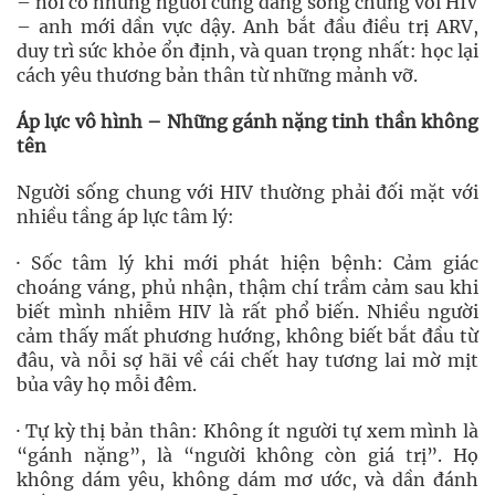
– nơi có những người cũng đang sống chung với HIV
– anh mới dần vực dậy. Anh bắt đầu điều trị ARV,
duy trì sức khỏe ổn định, và quan trọng nhất: học lại
cách yêu thương bản thân từ những mảnh vỡ.
Áp lực vô hình – Những gánh nặng tinh thần không
tên
Người sống chung với HIV thường phải đối mặt với
nhiều tầng áp lực tâm lý:
· Sốc tâm lý khi mới phát hiện bệnh: Cảm giác
choáng váng, phủ nhận, thậm chí trầm cảm sau khi
biết mình nhiễm HIV là rất phổ biến. Nhiều người
cảm thấy mất phương hướng, không biết bắt đầu từ
đâu, và nỗi sợ hãi về cái chết hay tương lai mờ mịt
bủa vây họ mỗi đêm.
· Tự kỳ thị bản thân: Không ít người tự xem mình là
“gánh nặng”, là “người không còn giá trị”. Họ
không dám yêu, không dám mơ ước, và dần đánh