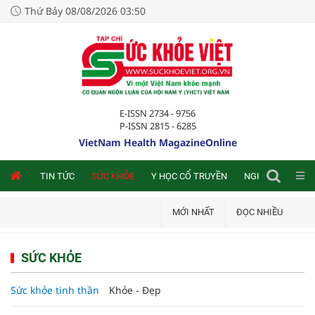
Thứ Bảy 08/08/2026 03:50
E-ISSN 2734 - 9756
P-ISSN 2815 - 6285
VietNam Health MagazineOnline
NLINE
TIN TỨC
SỨC KHỎE
Y HỌC CỔ TRUYỀN
NGHIÊN CỨU TRA
MỚI NHẤT
ĐỌC NHIỀU
SỨC KHỎE
Sức khỏe tinh thần
Khỏe - Đẹp