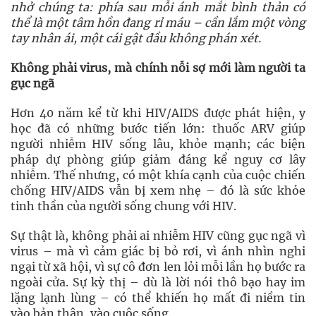
nhở chúng ta: phía sau mỗi ánh mắt bình thản có
thể là một tâm hồn đang rỉ máu – cần lắm một vòng
tay nhân ái, một cái gật đầu không phán xét.
Không phải virus, mà chính nỗi sợ mới làm người ta
gục ngã
Hơn 40 năm kể từ khi HIV/AIDS được phát hiện, y
học đã có những bước tiến lớn: thuốc ARV giúp
người nhiễm HIV sống lâu, khỏe mạnh; các biện
pháp dự phòng giúp giảm đáng kể nguy cơ lây
nhiễm. Thế nhưng, có một khía cạnh của cuộc chiến
chống HIV/AIDS vẫn bị xem nhẹ – đó là sức khỏe
tinh thần của người sống chung với HIV.
Sự thật là, không phải ai nhiễm HIV cũng gục ngã vì
virus – mà vì cảm giác bị bỏ rơi, vì ánh nhìn nghi
ngại từ xã hội, vì sự cô đơn len lỏi mỗi lần họ bước ra
ngoài cửa. Sự kỳ thị – dù là lời nói thô bạo hay im
lặng lạnh lùng – có thể khiến họ mất đi niềm tin
vào bản thân, vào cuộc sống.