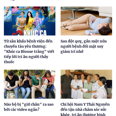
Từ sân khấu bệnh viện đến
Sau đột quỵ, gần một nửa
chuyến tàu yêu thương:
người bệnh đối mặt suy
"Khúc ca Blouse trắng" viết
giảm trí nhớ
tiếp lời tri ân người thầy
thuốc
Não bộ bị "giữ chân" ra sao
Chi hội Nam Y Thái Nguyên
bởi các video ngắn?
đến tận nhà chăm sóc sức
khỏe, tri ân thương binh