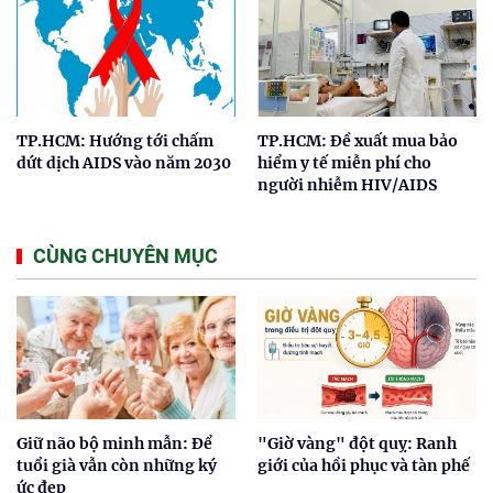
TP.HCM: Hướng tới chấm
TP.HCM: Đề xuất mua bảo
dứt dịch AIDS vào năm 2030
hiểm y tế miễn phí cho
người nhiễm HIV/AIDS
CÙNG CHUYÊN MỤC
Giữ não bộ minh mẫn: Để
"Giờ vàng" đột quỵ: Ranh
tuổi già vẫn còn những ký
giới của hồi phục và tàn phế
ức đẹp