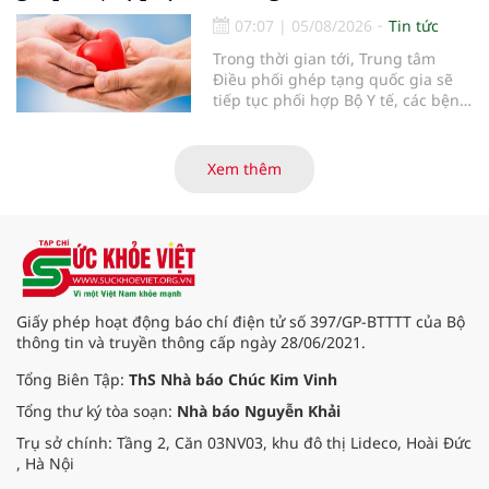
sức khỏe định kỳ năm nay.
07:07
|
05/08/2026
Tin tức
Trong thời gian tới, Trung tâm
Điều phối ghép tạng quốc gia sẽ
tiếp tục phối hợp Bộ Y tế, các bệnh
viện và các cơ quan liên quan để
mở rộng mạng lưới điều phối, tăng
cường truyền thông, hoàn thiện
Xem thêm
quy trình chuyên môn và hệ thống
pháp luật để thúc đẩy lĩnh vực
hiến và ghép mô tạng.
Giấy phép hoạt động báo chí điện tử số 397/GP-BTTTT của Bộ
thông tin và truyền thông cấp ngày 28/06/2021.
Tổng Biên Tập:
ThS Nhà báo Chúc Kim Vinh
Tổng thư ký tòa soạn:
Nhà báo Nguyễn Khải
Trụ sở chính: Tầng 2, Căn 03NV03, khu đô thị Lideco, Hoài Đức
, Hà Nội