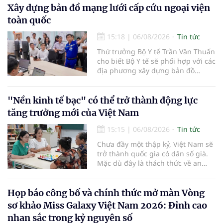
Xây dựng bản đồ mạng lưới cấp cứu ngoại viện
toàn quốc
15:18
|
06/08/2026
Tin tức
Thứ trưởng Bộ Y tế Trần Văn Thuấn
cho biết Bộ Y tế sẽ phối hợp với các
địa phương xây dựng bản đồ
mạng lưới cấp cứu ngoại viện,
đồng thời chuẩn hóa đào tạo, hoàn
thiện cơ chế tài chính và đa dạng
"Nền kinh tế bạc" có thể trở thành động lực
hóa phương tiện nhằm nâng cao
tăng trưởng mới của Việt Nam
năng lực cấp cứu trước viện trên
phạm vi cả nước.
15:15
|
06/08/2026
Tin tức
Chưa đầy một thập kỷ, Việt Nam sẽ
trở thành quốc gia có dân số già.
Mặc dù đây là thách thức về an
sinh xã hội, tuy nhiên cũng mở ra
"nền kinh tế bạc", lĩnh vực dự báo
có giá trị hàng tỷ USD.
Họp báo công bố và chính thức mở màn Vòng
sơ khảo Miss Galaxy Việt Nam 2026: Đỉnh cao
nhan sắc trong kỷ nguyên số