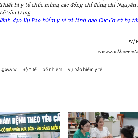
 Thiết bị y tế chúc mừng các đồng chí đồng chí Nguyễn
 Lê Văn Dụng.
lãnh đạo Vụ Bảo hiểm y tế và lãnh đạo Cục Cơ sở hạ tầ
PV/ B
www.suckhoeviet.
.gov.vn/
Bộ Y tế
bổ nhiệm
vụ bảo hiểm y tế