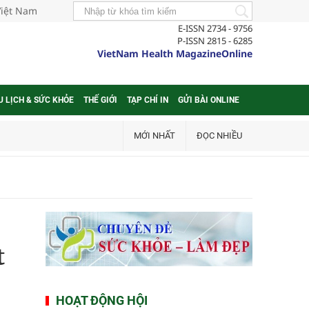
Việt Nam
E-ISSN 2734 - 9756
P-ISSN 2815 - 6285
VietNam Health MagazineOnline
U LỊCH & SỨC KHỎE
THẾ GIỚI
TẠP CHÍ IN
GỬI BÀI ONLINE
MỚI NHẤT
ĐỌC NHIỀU
t
HOẠT ĐỘNG HỘI