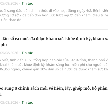
|
05/08/2026
Tin tức
buổi sáng đầu tiên chính thức đi vào hoạt động ngày 4/8, Bệnh vi
ương cơ sở 2 đã tiếp đón hơn 500 lượt người đến khám, điều trị v
tiên chào đời.
dân số cả nước đã được khám sức khỏe định kỳ, khám s
 phí
|
05/08/2026
Tin tức
o biết, tính đến 18/7, tổng hợp báo cáo của 34/34 tỉnh, thành phố v
 khai khám sức khỏe định kỳ, khám sàng lọc miễn phí cho người dâ
86.360 người, chiếm gần 30% dân số cả nước đã được khám sức k
ăm nay.
bổ sung 8 chính sách mới về hiến, lấy, ghép mô, bộ phận
i
|
05/08/2026
Tin tức