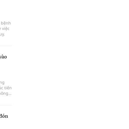
c bệnh
 việc
uỵ.
vào
ảng
c tiến
hông,
 đón