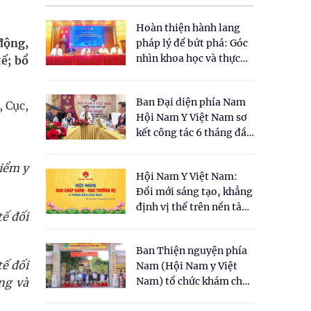
Hoàn thiện hành lang
động,
pháp lý để bứt phá: Góc
nhìn khoa học và thực
ế; bổ
tiễn tại Tọa đàm " Đề
xuất một số nội dung
Ban Đại diện phía Nam
cho Luật Y dược cổ
, Cục,
Hội Nam Y Việt Nam sơ
truyền Việt Nam"
kết công tác 6 tháng đầu
năm 2026
iểm y
Hội Nam Y Việt Nam:
Đổi mới sáng tạo, khẳng
định vị thế trên nền tảng
tế đối
y học cổ truyền và khoa
học hiện đại
Ban Thiện nguyện phía
tế đối
Nam (Hội Nam y Việt
Nam) tổ chức khám chữa
ng và
bệnh y học cổ truyền và