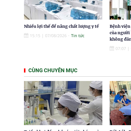
Nhiều lợi thế để nâng chất lượng y tế
Bệnh viện
của người
15:15
|
07/08/2026
Tin tức
không đăn
07:07
|
CÙNG CHUYÊN MỤC