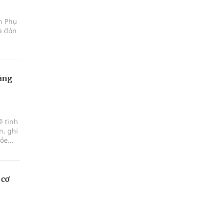
ện Phụ
à đón
àng
ề tình
n, ghi
hỏe
 cơ