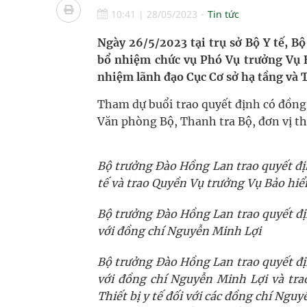
Tỷ lệ tật khúc xạ ở trẻ gia tăng: Khuyến nghị của
10:41
|
28/05/2023
Tin tức
Hội Đông y phường Cầu Kiệu ra mắt, định hướng p
Ngày 26/5/2023 tại trụ sở Bộ Y tế, B
bổ nhiệm chức vụ Phó Vụ trưởng Vụ B
TP.HCM: Ra mắt Câu lạc bộ Thầy Thuốc Trẻ phư
nhiệm lãnh đạo Cục Cơ sở hạ tầng và Th
Tầm soát sớm ung thư vú giúp cứu sống hàng ng
Tham dự buổi trao quyết định có đồng 
Văn phòng Bộ, Thanh tra Bộ, đơn vị th
Bộ trưởng Đào Hồng Lan trao quyết đị
tế và trao Quyền Vụ trưởng Vụ Bảo hiể
Bộ trưởng Đào Hồng Lan trao quyết địn
với đồng chí Nguyễn Minh Lợi
Bộ trưởng Đào Hồng Lan trao quyết địn
với đồng chí Nguyễn Minh Lợi và tra
Thiết bị y tế đối với các đồng chí Ng