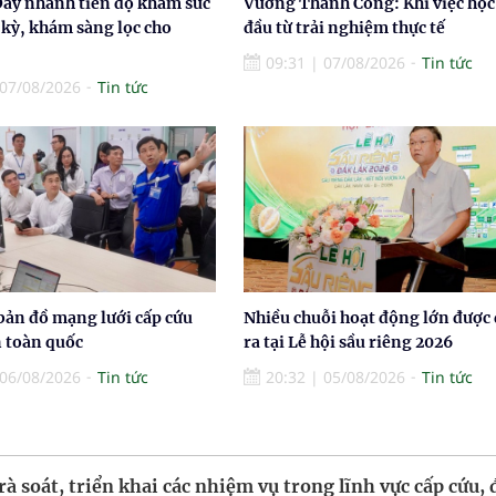
Đẩy nhanh tiến độ khám sức
Vương Thành Công: Khi việc học
 kỳ, khám sàng lọc cho
đầu từ trải nghiệm thực tế
09:31
|
07/08/2026
Tin tức
07/08/2026
Tin tức
bản đồ mạng lưới cấp cứu
Nhiều chuỗi hoạt động lớn được
n toàn quốc
ra tại Lễ hội sầu riêng 2026
06/08/2026
Tin tức
20:32
|
05/08/2026
Tin tức
rà soát, triển khai các nhiệm vụ trong lĩnh vực cấp cứu, 