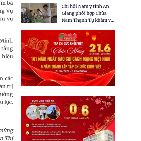
tặng quà cho 150 người
ệm bà
Chi hội Nam y tỉnh An
dân tại xã Tân Tập
ng Vụ
Giang phối hợp Chùa
ệm vụ
Nam Thạnh Tự khám và
cấp thuốc miễn phí cho
nhân dân
 Minh
ạ tầng
ó hiệu
m các
ản trị
rưởng
u lực.
 mừng
n Thị