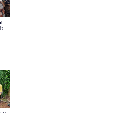
nh
ệt