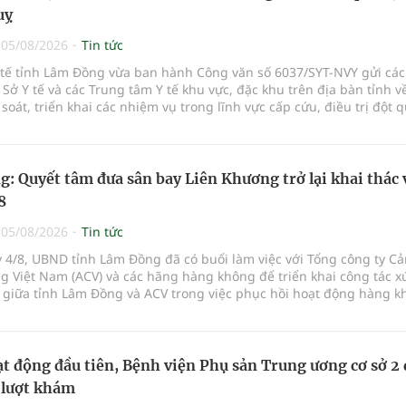
uỵ
|
05/08/2026
Tin tức
Y tế tỉnh Lâm Đồng vừa ban hành Công văn số 6037/SYT-NVY gửi cá
 Sở Y tế và các Trung tâm Y tế khu vực, đặc khu trên địa bàn tỉnh về
à soát, triển khai các nhiệm vụ trong lĩnh vực cấp cứu, điều trị đột q
: Quyết tâm đưa sân bay Liên Khương trở lại khai thác 
8
|
05/08/2026
Tin tức
 4/8, UBND tỉnh Lâm Đồng đã có buổi làm việc với Tổng công ty C
 Việt Nam (ACV) và các hãng hàng không để triển khai công tác xú
 giữa tỉnh Lâm Đồng và ACV trong việc phục hồi hoạt động hàng k
ở mới các đường bay nội địa và quốc tế.
t động đầu tiên, Bệnh viện Phụ sản Trung ương cơ sở 2
 lượt khám