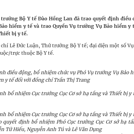
 chuyên gia
hát triển gắn với chuyển đổi số
ộ trưởng Bộ Y tế Đào Hồng Lan đã trao quyết định điều 
ảo hiểm y tế và trao Quyền Vụ trưởng Vụ Bảo hiểm y t
ờng Phú Thạnh
iết bị y tế.
hìn phụ nữ mỗi năm
chí Lê Đức Luận, Thứ trưởng Bộ Y tế; đại diện một số Vụ
uộc/trực thuộc Bộ Y tế.
nh điều động, bổ nhiệm chức vụ Phó Vụ trưởng Vụ Bảo h
m y tế đối với đồng chí Trần Thị Trang
h bổ nhiệm Cục trưởng Cục Cơ sở hạ tầng và Thiết bị y 
h bổ nhiệm Cục trưởng Cục Cơ sở hạ tầng và Thiết bị y 
o quyết định bổ nhiệm Phó Cục trưởng Cục Cơ sở hạ tầ
uyễn Tử Hiếu, Nguyễn Anh Tú và Lê Văn Dụng