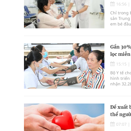
16:56
Chỉ trong 
sản Trung 
em bé đầu 
Gần 30% 
lọc miễn
15:15
Bộ Y tế ch
hình triển
nhận 32.2
định kỳ n
Đề xuất 
thể ngườ
07:07