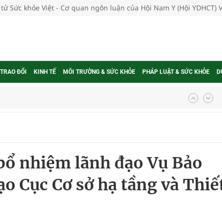
 tử Sức khỏe Việt - Cơ quan ngôn luận của Hội Nam Y (Hội YDHCT) 
 TRAO ĐỔI
KINH TẾ
MÔI TRƯỜNG & SỨC KHỎE
PHÁP LUẬT & SỨC KHỎE
D
ợng thuốc
 bổ nhiệm lãnh đạo Vụ Bảo
g, nhiệt độ cao nhất 35 độ
ạo Cục Cơ sở hạ tầng và Thiế
kỳ, khám sàng lọc cho người dân
ông cực hiệu quả