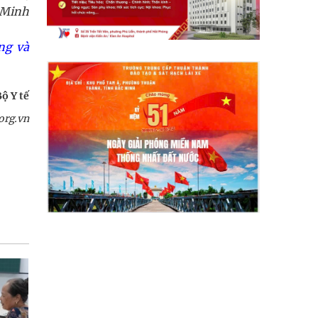
 Minh
ng và
ộ Y tế
org.vn