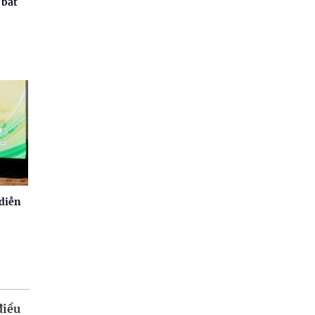
 bắt
 diễn
điều