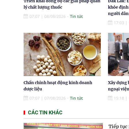
Triển khai đồng bộ các giải pháp quản
Đắk Lắk: 
lý chất lượng thuốc
khỏe định
người dân
07:07
|
08/08/2026
Tin tức
17:03
|
Chấn chỉnh hoạt động kinh doanh
Xây dựng 
dược liệu
ngoại việ
07:07
|
07/08/2026
Tin tức
15:18
|
CÁC TIN KHÁC
Tiếp tục 