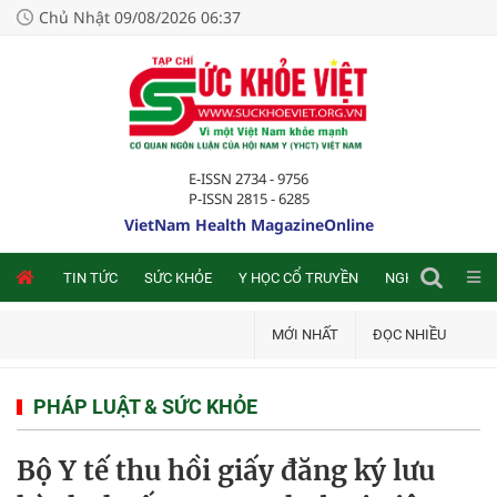
Chủ Nhật 09/08/2026 06:37
E-ISSN 2734 - 9756
P-ISSN 2815 - 6285
VietNam Health MagazineOnline
NLINE
TIN TỨC
SỨC KHỎE
Y HỌC CỔ TRUYỀN
NGHIÊN CỨU TRA
MỚI NHẤT
ĐỌC NHIỀU
PHÁP LUẬT & SỨC KHỎE
Bộ Y tế thu hồi giấy đăng ký lưu