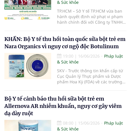
& Sức khỏe
TP.HCM – Sở Y tế TP.HCM vừa ban
hành quyết định xử phạt vi phạm
hành chính đối với Công ty TNHH
Khớp Khỏe An Nhiên - An Dương
Vương do có hành vi cung cấp dịch
KHẨN: Bộ Y tế thu hồi toàn quốc sữa bột trẻ em
vụ khám bệnh, chữa bệnh khi chưa
được cấp giấy phép hoạt động
Nara Organics vì nguy cơ ngộ độc Botulinum
theo quy định của pháp luật.
19:00
|
16/06/2026
Pháp luật
& Sức khỏe
SKV - Trước thông tin khẩn cấp từ
Cục Quản lý Thực phẩm và Dược
phẩm Hoa Kỳ (FDA) về các trường
hợp nhiễm độc Botulinum liên
quan đến sữa bột trẻ em, Cục An
Bộ Y tế cảnh báo thu hồi sữa bột trẻ em
toàn thực phẩm (Bộ Y tế) đã liên
tiếp ban hành các công văn hỏa
Allernova AR nhiễm khuẩn, nguy cơ gây viêm
tốc yêu cầu rà soát, thu hồi triệt để
dạ dày ruột
và ngăn chặn các dòng sản phẩm
thuộc thương hiệu Nara Organics
08:00
|
15/06/2026
Pháp luật
tại thị trường Việt Nam nhằm bảo
& Sức khỏe