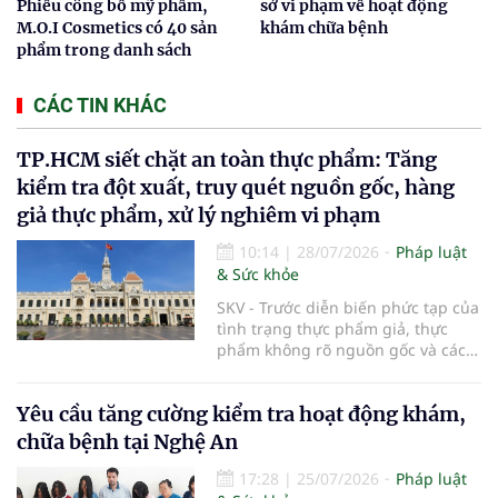
Phiếu công bố mỹ phẩm,
sở vi phạm về hoạt động
M.O.I Cosmetics có 40 sản
khám chữa bệnh
phẩm trong danh sách
CÁC TIN KHÁC
TP.HCM siết chặt an toàn thực phẩm: Tăng
kiểm tra đột xuất, truy quét nguồn gốc, hàng
giả thực phẩm, xử lý nghiêm vi phạm
10:14
|
28/07/2026
Pháp luật
& Sức khỏe
SKV - Trước diễn biến phức tạp của
tình trạng thực phẩm giả, thực
phẩm không rõ nguồn gốc và các
vi phạm trong kinh doanh thực
phẩm, UBND TP.HCM vừa ban hành
Yêu cầu tăng cường kiểm tra hoạt động khám,
kế hoạch tăng cường bảo đảm an
toàn thực phẩm trên địa bàn năm
chữa bệnh tại Nghệ An
2026. Thành phố sẽ đẩy mạnh
thanh tra, kiểm tra đột xuất, siết
17:28
|
25/07/2026
Pháp luật
chặt quản lý tại các chợ đầu mối,