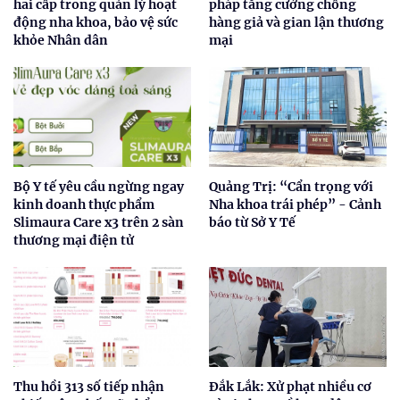
hai cấp trong quản lý hoạt
pháp tăng cường chống
động nha khoa, bảo vệ sức
hàng giả và gian lận thương
khỏe Nhân dân
mại
Bộ Y tế yêu cầu ngừng ngay
Quảng Trị: “Cẩn trọng với
kinh doanh thực phẩm
Nha khoa trái phép” - Cảnh
Slimaura Care x3 trên 2 sàn
báo từ Sở Y Tế
thương mại điện tử
Thu hồi 313 số tiếp nhận
Đắk Lắk: Xử phạt nhiều cơ