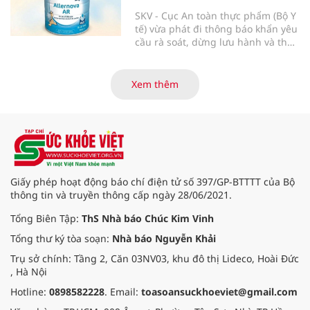
vệ tuyệt đối sức khỏe người tiêu
dùng.
SKV - Cục An toàn thực phẩm (Bộ Y
tế) vừa phát đi thông báo khẩn yêu
cầu rà soát, dừng lưu hành và thu
hồi ngay lập tức lô sản phẩm sữa
bột trẻ em Allernova AR do Pháp
sản xuất sau khi ghi nhận nhiều
Xem thêm
trường hợp trẻ gặp tác dụng phụ
nghiêm trọng về tiêu hóa.
Giấy phép hoạt động báo chí điện tử số 397/GP-BTTTT của Bộ
thông tin và truyền thông cấp ngày 28/06/2021.
Tổng Biên Tập:
ThS Nhà báo Chúc Kim Vinh
Tổng thư ký tòa soạn:
Nhà báo Nguyễn Khải
Trụ sở chính: Tầng 2, Căn 03NV03, khu đô thị Lideco, Hoài Đức
, Hà Nội
Hotline:
0898582228
. Email:
toasoansuckhoeviet@gmail.com