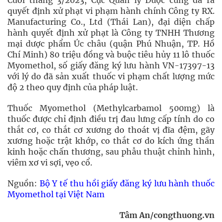
Cuối tháng 3/2023, Cục Quản lý Dược cũng đã ra
quyết định xử phạt vi phạm hành chính Công ty RX.
Manufacturing Co., Ltd (Thái Lan), đại diện chấp
hành quyết định xử phạt là Công ty TNHH Thương
mại dược phẩm Úc châu (quận Phú Nhuận, TP. Hồ
Chí Minh) 80 triệu đồng và buộc tiêu hủy 11 lô thuốc
Myomethol, số giấy đăng ký lưu hành VN-17397-13
với lý do đã sản xuất thuốc vi phạm chất lượng mức
độ 2 theo quy định của pháp luật.
Thuốc Myomethol (Methylcarbamol 500mg) là
thuốc được chỉ định điều trị đau lưng cấp tính do co
thắt cơ, co thắt cơ xương do thoát vị đĩa đệm, gãy
xương hoặc trật khớp, co thắt cơ do kích ứng thần
kinh hoặc chấn thương, sau phẫu thuật chỉnh hình,
viêm xơ vi sợi, vẹo cổ.
Nguồn:
Bộ Y tế thu hồi giấy đăng ký lưu hành thuốc
Myomethol tại Việt Nam
Tâm An/congthuong.vn