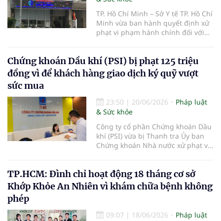
TP. Hồ Chí Minh – Sở Y tế TP. Hồ Chí
Minh vừa ban hành quyết định xử
phạt vi phạm hành chính đối với
Phòng khám Đa khoa Quốc tế Ánh
Dương thuộc Công ty Cổ phần
Chứng khoán Dầu khí (PSI) bị phạt 125 triệu
Bệnh viện Ánh Dương, với tổng số
tiền 149 triệu đồng do nhiều vi
đồng vì để khách hàng giao dịch ký quỹ vượt
phạm trong hoạt động khám, chữa
sức mua
bệnh.
23:50
|
20/06/2026
Pháp luật
& Sức khỏe
Công ty cổ phần Chứng khoán Dầu
khí (PSI) vừa bị Thanh tra Ủy ban
Chứng khoán Nhà nước xử phạt vi
phạm hành chính trong lĩnh vực
chứng khoán và thị trường chứng
TP.HCM: Đình chỉ hoạt động 18 tháng cơ sở
khoán.
Khớp Khỏe An Nhiên vì khám chữa bệnh không
phép
09:07
|
18/06/2026
Pháp luật