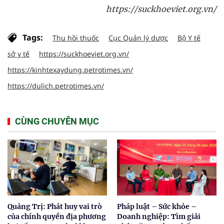
https://suckhoeviet.org.vn/
Tags:
Thu hồi thuốc
Cục Quản lý dược
Bộ Y tế
sở y tế
https://suckhoeviet.org.vn/
https://kinhtexaydung.petrotimes.vn/
https://dulich.petrotimes.vn/
CÙNG CHUYÊN MỤC
Quảng Trị: Phát huy vai trò
Pháp luật – Sức khỏe –
của chính quyền địa phương
Doanh nghiệp: Tìm giải