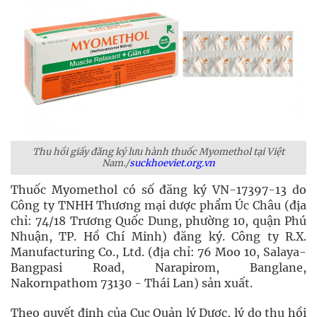
Thu hồi giấy đăng ký lưu hành thuốc Myomethol tại Việt
Nam./
suckhoeviet.org.vn
Thuốc Myomethol có số đăng ký VN-17397-13 do
Công ty TNHH Thương mại dược phẩm Úc Châu (địa
chỉ: 74/18 Trương Quốc Dung, phường 10, quận Phú
Nhuận, TP. Hồ Chí Minh) đăng ký. Công ty R.X.
Manufacturing Co., Ltd. (địa chỉ: 76 Moo 10, Salaya-
Bangpasi Road, Narapirom, Banglane,
Nakornpathom 73130 - Thái Lan) sản xuất.
Theo quyết định của Cục Quản lý Dược, lý do thu hồi