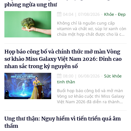
đang khiến tình trạng cận thị ngày
phòng ngừa ung thư
càng trẻ hóa, đòi hỏi sự vào cuộc
của gia đình, nhà trường và ngành
04:04
|
07/08/2026
Khỏe - Đẹp
y tế để bảo vệ đôi mắt của thế hệ
Không chỉ là nguồn cung cấp
tương lai.
vitamin và chất xơ, súp lơ xanh còn
chứa một hợp chất được cho là có
thể hỗ trợ nhiều cơ chế bảo vệ tự
nhiên của cơ thể...
Họp báo công bố và chính thức mở màn Vòng
sơ khảo Miss Galaxy Việt Nam 2026: Đỉnh cao
nhan sắc trong kỷ nguyên số
08:00
|
06/08/2026
Sức khỏe
tinh thần
Buổi họp báo công bố và mở màn
Vòng sơ khảo cuộc thi Miss Galaxy
Việt Nam 2026 đã diễn ra thành
công rực rỡ. Sự kiện đánh dấu sự
khởi đầu của một đấu trường nhan
Ung thư thận: Nguy hiểm vì tiến triển quá âm
sắc quy mô, khác biệt và tiên
phong – nơi tôn vinh vẻ đẹp thời
thầm
đại mới kết hợp giữa Tri thức, Bản