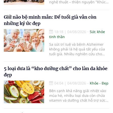
nghệ thuật – thiện nguyện "Khúc
ca Blouse trắng" đã chính thức
khởi động hành trình năm 2026 với
điểm dừng chân đầu tiên tại Bệnh
Giữ não bộ minh mẫn: Để tuổi già vẫn còn
viện Bạch Mai cơ sở Ninh Bình.
những ký ức đẹp
18:18
|
04/08/2026
Sức khỏe
tinh thần
Sa sút trí tuệ và bệnh Alzheimer
không phải là hệ quả tất yếu của
tuổi già. Nhiều nghiên cứu cho
thấy, duy trì lối sống lành mạnh,
kiểm soát tốt các bệnh mạn tính và
5 loại dưa là “kho dưỡng chất” cho làn da khỏe
rèn luyện trí não mỗi ngày có thể
góp phần làm chậm quá trình suy
đẹp
giảm nhận thức, giúp người cao
tuổi gìn giữ trí nhớ và sống độc lập
04:04
|
04/08/2026
Khỏe - Đẹp
lâu hơn.
Bên cạnh khả năng giải nhiệt vào
mùa hè, nhiều loại dưa còn chứa
vitamin và dưỡng chất hỗ trợ sức
khỏe làn da...