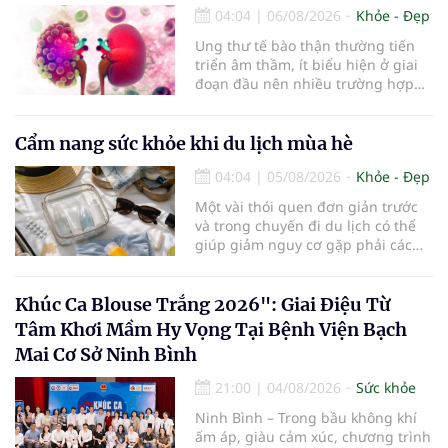
lĩnh, Văn hóa và Công nghệ số
04:04
|
06/08/2026
Khỏe - Đẹp
Ung thư tế bào thận thường tiến
triển âm thầm, ít biểu hiện ở giai
đoạn đầu nên nhiều trường hợp
chỉ được phát hiện khi khối u đã
lớn hoặc xuất hiện biến chứng.
Trường hợp một bệnh nhân 79 tuổi
Cẩm nang sức khỏe khi du lịch mùa hè
có khối u tăng gấp đôi kích thước
04:04
|
05/08/2026
Khỏe - Đẹp
chỉ sau 4 tháng theo dõi là lời cảnh
báo về sự cần thiết của việc khám
Một vài thói quen đơn giản trước
sức khỏe định kỳ, đặc biệt ở người
và trong chuyến đi du lịch có thể
cao tuổi.
giúp giảm nguy cơ gặp phải các
vấn đề sức khỏe, từ đó tận hưởng
kỳ nghỉ một cách thoải mái hơn...
Khúc Ca Blouse Trắng 2026": Giai Điệu Từ
Tâm Khơi Mầm Hy Vọng Tại Bệnh Viện Bạch
Mai Cơ Sở Ninh Bình
21:00
|
04/08/2026
Sức khỏe
Ninh Bình – Trong bầu không khí
ấm áp, giàu cảm xúc, chương trình