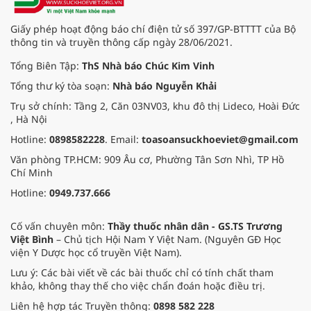
Giấy phép hoạt động báo chí điện tử số 397/GP-BTTTT của Bộ
thông tin và truyền thông cấp ngày 28/06/2021.
Tổng Biên Tập:
ThS Nhà báo Chúc Kim Vinh
Tổng thư ký tòa soạn:
Nhà báo Nguyễn Khải
Trụ sở chính: Tầng 2, Căn 03NV03, khu đô thị Lideco, Hoài Đức
, Hà Nội
Hotline:
0898582228
. Email:
toasoansuckhoeviet@gmail.com
Văn phòng TP.HCM: 909 Âu cơ, Phường Tân Sơn Nhì, TP Hồ
Chí Minh
Hotline:
0949.737.666
Cố vấn chuyên môn:
Thầy thuốc nhân dân - GS.TS Trương
Việt Bình
– Chủ tịch Hội Nam Y Việt Nam. (Nguyên GĐ Học
viện Y Dược học cổ truyền Việt Nam).
Lưu ý: Các bài viết về các bài thuốc chỉ có tính chất tham
khảo, không thay thế cho việc chẩn đoán hoặc điều trị.
Liên hệ hợp tác Truyền thông:
0898 582 228