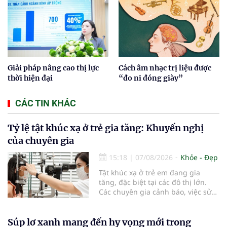
Giải pháp nâng cao thị lực
Cách âm nhạc trị liệu được
thời hiện đại
“đo ni đóng giày”
CÁC TIN KHÁC
Tỷ lệ tật khúc xạ ở trẻ gia tăng: Khuyến nghị
của chuyên gia
15:18
|
07/08/2026
Khỏe - Đẹp
Tật khúc xạ ở trẻ em đang gia
tăng, đặc biệt tại các đô thị lớn.
Các chuyên gia cảnh báo, việc sử
dụng các thiết bị điện tử kéo dài,
thiếu hoạt động ngoài trời và môi
trường học tập chưa đạt chuẩn
Súp lơ xanh mang đến hy vọng mới trong