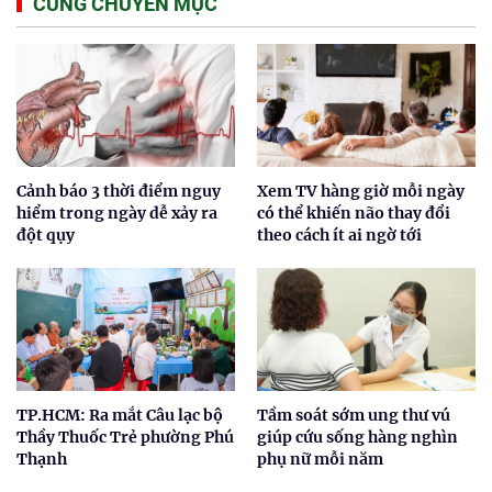
CÙNG CHUYÊN MỤC
Cảnh báo 3 thời điểm nguy
Xem TV hàng giờ mỗi ngày
hiểm trong ngày dễ xảy ra
có thể khiến não thay đổi
đột qụy
theo cách ít ai ngờ tới
TP.HCM: Ra mắt Câu lạc bộ
Tầm soát sớm ung thư vú
Thầy Thuốc Trẻ phường Phú
giúp cứu sống hàng nghìn
Thạnh
phụ nữ mỗi năm