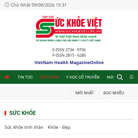
Chủ Nhật 09/08/2026 15:31
E-ISSN 2734 - 9756
P-ISSN 2815 - 6285
VietNam Health MagazineOnline
NLINE
TIN TỨC
SỨC KHỎE
Y HỌC CỔ TRUYỀN
NGHIÊN CỨU TRA
MỚI NHẤT
ĐỌC NHIỀU
SỨC KHỎE
Sức khỏe tinh thần
Khỏe - Đẹp