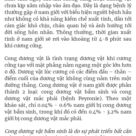
chưa kịp xâm nhập vào âm đạo. Đây là dạng bệnh lý
thường gặp ở nam giới với biểu hiện người bệnh hầu
như không có khả năng kiềm chế xuất tinh, dẫn tới
cảm giác khó chịu, chán quan hệ và ảnh hưởng tới
đời sống hôn nhân. Thông thường, thời gian xuất
tinh ở nam giới sẽ rơi vào khoảng từ 4-8 phút sau
khi cương cứng.
Cong dương vật là tình trạng dương vật khi cương
cứng tạo với mặt phẳng nằm ngang một góc lớn hơn
0 độ. Dương vật lúc cương có các điểm đầu – thân –
điểm cuối của dương vật không cùng nằm trên một
đường thẳng. Cong dương vật ở nam giới được phân
thành 2 loại: cong dương vật bẩm sinh và cong
dương vật mắc phải (bệnh Peyronie). Theo một
khảo sát, chỉ 0.04% - 0.6% nam giới bị cong dương
vật bẩm sinh, trong khi đó có đến 0.4% - 3.2% nam
giới bị cong dương vật mắc phải.
Cong dương vật bẩm sinh là do sự phát triển bất cân