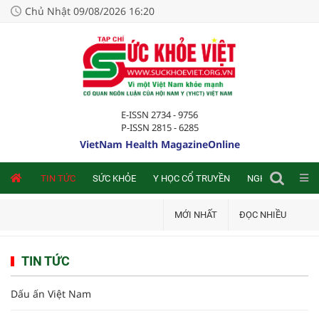
Chủ Nhật 09/08/2026 16:20
E-ISSN 2734 - 9756
P-ISSN 2815 - 6285
VietNam Health MagazineOnline
NLINE
TIN TỨC
SỨC KHỎE
Y HỌC CỔ TRUYỀN
NGHIÊN CỨU TRA
MỚI NHẤT
ĐỌC NHIỀU
TIN TỨC
Dấu ấn Việt Nam