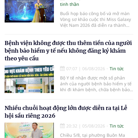
tinh thần
Buổi họp báo công bố và mở màn
Vòng sơ khảo cuộc thi Miss Galaxy
Việt Nam 2026 đã diễn ra thành
công rực rỡ. Sự kiện đánh dấu sự
khởi đầu của một đấu trường nhan
Bệnh viện không được thu thêm tiền của người
sắc quy mô, khác biệt và tiên
phong – nơi tôn vinh vẻ đẹp thời
bệnh bảo hiểm y tế nếu không đăng ký khám
đại mới kết hợp giữa Tri thức, Bản
theo yêu cầu
lĩnh, Văn hóa và Công nghệ số
07:07
|
06/08/2026
Tin tức
Bộ Y tế nhận được một số phản
ánh của người bệnh bảo hiểm y tế
khi đi khám bệnh, chữa bệnh bảo
hiểm y tế đúng trình tự, thủ tục
quy định, không đăng ký khám
bệnh, chữa bệnh theo yêu cầu
Nhiều chuỗi hoạt động lớn được diễn ra tại Lễ
nhưng vẫn phải nộp thêm các chi
hội sầu riêng 2026
phí khám bệnh, chữa bệnh ngoài
phần cùng chi trả.
20:32
|
05/08/2026
Tin tức
Chiều 5/8, tại phường Buôn Ma