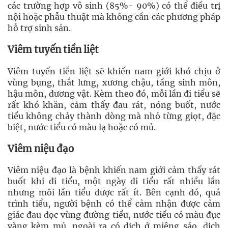
các trường hợp vô sinh (85%- 90%) có thể điều trị
nội hoặc phẫu thuật mà không cần các phương pháp
hỗ trợ sinh sản.
Viêm tuyến tiền liệt
Viêm tuyến tiền liệt sẽ khiến nam giới khó chịu ở
vùng bụng, thắt lưng, xương chậu, tầng sinh môn,
hậu môn, dương vật. Kèm theo đó, mỗi lần đi tiểu sẽ
rất khó khăn, cảm thấy đau rát, nóng buốt, nước
tiểu không chảy thành dòng mà nhỏ từng giọt, đặc
biệt, nước tiểu có màu lạ hoặc có mủ.
Viêm niệu đạo
Viêm niệu đạo là bệnh khiến nam giới cảm thấy rát
buốt khi đi tiểu, một ngày đi tiểu rất nhiều lần
nhưng mỗi lần tiểu được rất ít. Bên cạnh đó, quá
trình tiểu, người bệnh có thể cảm nhận được cảm
giác đau dọc vùng đường tiểu, nước tiểu có màu đục
vàng kèm mủ, ngoài ra có dịch ở miệng sáo, dịch