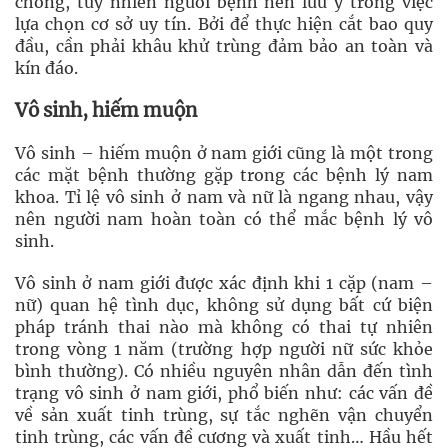
chóng, tuy nhiên người bệnh nên lưu ý trong việc
lựa chọn cơ sở uy tín. Bởi để thực hiện cắt bao quy
đầu, cần phải khâu khử trùng đảm bảo an toàn và
kín đáo.
Vô sinh, hiếm muộn
Vô sinh – hiếm muộn ở nam giới cũng là một trong
các mặt bệnh thường gặp trong các bệnh lý nam
khoa. Tỉ lệ vô sinh ở nam và nữ là ngang nhau, vậy
nên người nam hoàn toàn có thể mắc bệnh lý vô
sinh.
Vô sinh ở nam giới được xác định khi 1 cặp (nam –
nữ) quan hệ tình dục, không sử dụng bất cứ biện
pháp tránh thai nào mà không có thai tự nhiên
trong vòng 1 năm (trường hợp người nữ sức khỏe
bình thường). Có nhiều nguyên nhân dẫn đến tình
trạng vô sinh ở nam giới, phổ biến như: các vấn đề
về sản xuất tinh trùng, sự tắc nghẽn vận chuyển
tinh trùng, các vấn đề cương và xuất tinh… Hầu hết