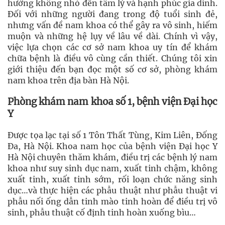
hưởng không nhỏ đến tâm lý và hạnh phúc gia dình.
Đối với những người đang trong độ tuổi sinh đẻ,
nhưng vấn đề nam khoa có thể gây ra vô sinh, hiếm
muộn và những hệ lụy về lâu về dài. Chính vì vậy,
việc lựa chọn các cơ sở nam khoa uy tín để khám
chữa bệnh là điều vô cùng cần thiết. Chúng tôi xin
giới thiệu đến bạn đọc một số cơ sở, phòng khám
nam khoa trên địa bàn Hà Nội.
Phòng khám nam khoa số 1, bệnh viện Đại học
Y
Được tọa lạc tại số 1 Tôn Thất Tùng, Kim Liên, Đống
Đa, Hà Nội. Khoa nam học của bệnh viện Đại học Y
Hà Nội chuyên thăm khám, điều trị các bệnh lý nam
khoa như suy sinh dục nam, xuất tinh chậm, không
xuất tinh, xuất tinh sớm, rối loạn chức năng sinh
dục…và thực hiện các phẫu thuật như phẫu thuật vi
phẫu nối ống dẫn tinh mào tinh hoàn để điều trị vô
sinh, phẫu thuật cố định tinh hoàn xuống bìu…