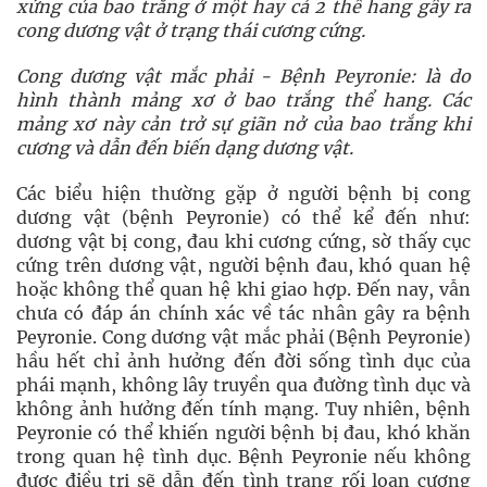
xứng của bao trắng ở một hay cả 2 thể hang gây ra
cong dương vật ở trạng thái cương cứng.
Cong dương vật mắc phải - Bệnh Peyronie: là do
hình thành mảng xơ ở bao trắng thể hang. Các
mảng xơ này cản trở sự giãn nở của bao trắng khi
cương và dẫn đến biến dạng dương vật.
Các biểu hiện thường gặp ở người bệnh bị cong
dương vật (bệnh Peyronie) có thể kể đến như:
dương vật bị cong, đau khi cương cứng, sờ thấy cục
cứng trên dương vật, người bệnh đau, khó quan hệ
hoặc không thể quan hệ khi giao hợp. Đến nay, vẫn
chưa có đáp án chính xác về tác nhân gây ra bệnh
Peyronie. Cong dương vật mắc phải (Bệnh Peyronie)
hầu hết chỉ ảnh hưởng đến đời sống tình dục của
phái mạnh, không lây truyền qua đường tình dục và
không ảnh hưởng đến tính mạng. Tuy nhiên, bệnh
Peyronie có thể khiến người bệnh bị đau, khó khăn
trong quan hệ tình dục. Bệnh Peyronie nếu không
được điều trị sẽ dẫn đến tình trạng rối loạn cương