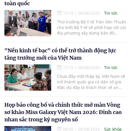
toàn quốc
15:18
|
06/08/2026
Tin tức
Thứ trưởng Bộ Y tế Trần Văn Thuấn
cho biết Bộ Y tế sẽ phối hợp với các
địa phương xây dựng bản đồ
mạng lưới cấp cứu ngoại viện,
đồng thời chuẩn hóa đào tạo, hoàn
thiện cơ chế tài chính và đa dạng
"Nền kinh tế bạc" có thể trở thành động lực
hóa phương tiện nhằm nâng cao
tăng trưởng mới của Việt Nam
năng lực cấp cứu trước viện trên
phạm vi cả nước.
15:15
|
06/08/2026
Tin tức
Chưa đầy một thập kỷ, Việt Nam sẽ
trở thành quốc gia có dân số già.
Mặc dù đây là thách thức về an
sinh xã hội, tuy nhiên cũng mở ra
"nền kinh tế bạc", lĩnh vực dự báo
có giá trị hàng tỷ USD.
Họp báo công bố và chính thức mở màn Vòng
sơ khảo Miss Galaxy Việt Nam 2026: Đỉnh cao
nhan sắc trong kỷ nguyên số
08:00
|
06/08/2026
Sức khỏe