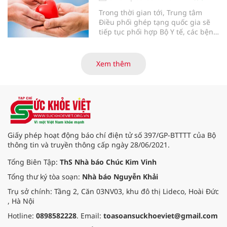
Trong thời gian tới, Trung tâm
Điều phối ghép tạng quốc gia sẽ
tiếp tục phối hợp Bộ Y tế, các bệnh
viện và các cơ quan liên quan để
mở rộng mạng lưới điều phối, tăng
cường truyền thông, hoàn thiện
Xem thêm
quy trình chuyên môn và hệ thống
pháp luật để thúc đẩy lĩnh vực
hiến và ghép mô tạng.
Giấy phép hoạt động báo chí điện tử số 397/GP-BTTTT của Bộ
thông tin và truyền thông cấp ngày 28/06/2021.
Tổng Biên Tập:
ThS Nhà báo Chúc Kim Vinh
Tổng thư ký tòa soạn:
Nhà báo Nguyễn Khải
Trụ sở chính: Tầng 2, Căn 03NV03, khu đô thị Lideco, Hoài Đức
, Hà Nội
Hotline:
0898582228
. Email:
toasoansuckhoeviet@gmail.com