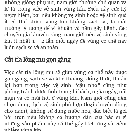
Không giống phụ nữ, nam giới thường chủ quan và
lơ là trong việc vệ sinh vùng kín. Điều này cực kỳ
nguy hiểm, bởi nếu không vệ sinh hoặc vệ sinh quá
ít có thể khiến vùng kín không sạch sẽ, là môi
trường lý tưởng để vi khuẩn và nấm gây bệnh. Các
chuyên gia khuyên rằng, nam giới nên vệ sinh vùng
kín ít nhất 1 - 2 lần mỗi ngày để vùng cơ thể này
luôn sạch sẽ và an toàn.
Cắt tỉa lông mu gọn gàng
Việc cắt tỉa lông mu sẽ giúp vùng cơ thể này được
gọn gàng, sạch sẽ và khô thoáng, đồng thời, thuận
lợi hơn trong việc vệ sinh “cậu nhỏ” cũng như
phòng tránh được tình trạng bí bách, ngứa ngáy, nổi
mụn và có mùi hôi ở vùng kín. Nam giới cũng nên
chọn dung dịch vệ sinh phù hợp (loại chuyên dùng
cho nam), không sử dụng nước hoa, đặc biệt là gel
bôi trơn nếu không có hướng dẫn của bác sĩ vì
những sản phẩm này có thể gây kích ứng và viêm
nhiễm vùng kín.