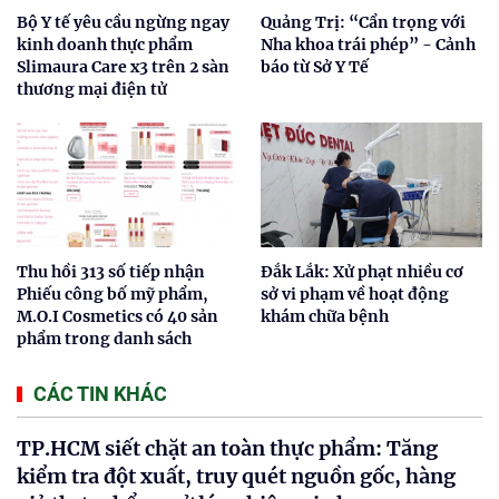
Bộ Y tế yêu cầu ngừng ngay
Quảng Trị: “Cẩn trọng với
kinh doanh thực phẩm
Nha khoa trái phép” - Cảnh
Slimaura Care x3 trên 2 sàn
báo từ Sở Y Tế
thương mại điện tử
Thu hồi 313 số tiếp nhận
Đắk Lắk: Xử phạt nhiều cơ
Phiếu công bố mỹ phẩm,
sở vi phạm về hoạt động
M.O.I Cosmetics có 40 sản
khám chữa bệnh
phẩm trong danh sách
CÁC TIN KHÁC
TP.HCM siết chặt an toàn thực phẩm: Tăng
kiểm tra đột xuất, truy quét nguồn gốc, hàng