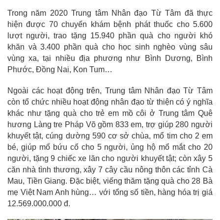
Trong năm 2020 Trung tâm Nhân đạo Từ Tâm đã thực
hiện được 70 chuyến khám bệnh phát thuốc cho 5.600
lượt người, trao tặng 15.940 phần quà cho người khó
khăn và 3.400 phần quà cho học sinh nghèo vùng sâu
vùng xa, tại nhiều địa phương như Bình Dương, Bình
Phước, Đồng Nai, Kon Tum…
Ngoài các hoạt động trên, Trung tâm Nhân đạo Từ Tâm
còn tổ chức nhiều hoạt động nhân đạo từ thiện có ý nghĩa
khác như tặng quà cho trẻ em mồ côi ở Trung tâm Quê
hương Làng tre Pháp Võ gồm 833 em, trợ giúp 280 người
khuyết tật, cúng dường 590 cơ sở chùa, mổ tim cho 2 em
bé, giúp mổ bứu cổ cho 5 người, ủng hộ mổ mắt cho 20
người, tặng 9 chiếc xe lăn cho người khuyết tật; còn xây 5
căn nhà tình thương, xây 7 cây cầu nông thôn các tỉnh Cà
Mau, Tiền Giang. Đặc biệt, viếng thăm tặng quà cho 28 Bà
mẹ Việt Nam Anh hùng… với tổng số tiền, hàng hóa trị giá
12.569.000.000 đ.