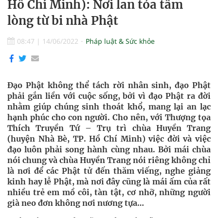
Hồ Chí Minh): Nơi lan tỏa tấm
lòng từ bi nhà Phật
08:47
|
14/06/2022
Pháp luật & Sức khỏe
Đạo Phật không thể tách rời nhân sinh, đạo Phật
phải gắn liền với cuộc sống, bởi vì đạo Phật ra đời
nhằm giúp chúng sinh thoát khổ, mang lại an lạc
hạnh phúc cho con người. Cho nên, với Thượng tọa
Thích Truyền Tứ – Trụ trì chùa Huyền Trang
(huyện Nhà Bè, TP. Hồ Chí Minh) việc đời và việc
đạo luôn phải song hành cùng nhau. Bởi mái chùa
nói chung và chùa Huyền Trang nói riêng không chỉ
là nơi để các Phật tử đến thăm viếng, nghe giảng
kinh hay lễ Phật, mà nơi đây cũng là mái ấm của rất
nhiều trẻ em mồ côi, tàn tật, cơ nhỡ, những người
già neo đơn không nơi nương tựa…