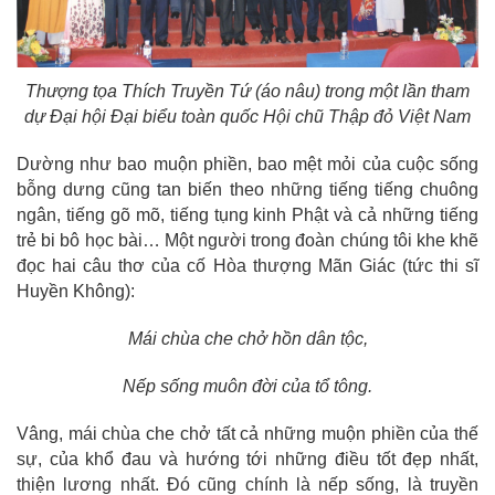
Thượng tọa Thích Truyền Tứ (áo nâu) trong một lần tham
dự Đại hội Đại biểu toàn quốc Hội chũ Thập đỏ Việt Nam
Dường như bao muộn phiền, bao mệt mỏi của cuộc sống
bỗng dưng cũng tan biến theo những tiếng tiếng chuông
ngân, tiếng gõ mõ, tiếng tụng kinh Phật và cả những tiếng
trẻ bi bô học bài… Một người trong đoàn chúng tôi khe khẽ
đọc hai câu thơ của cố Hòa thượng Mãn Giác (tức thi sĩ
Huyền Không):
Mái chùa che chở hồn dân tộc
,
Nếp sống muôn đời của tổ tông.
Vâng, mái chùa che chở tất cả những muộn phiền của thế
sự, của khổ đau và hướng tới những điều tốt đẹp nhất,
thiện lương nhất. Đó cũng chính là nếp sống, là truyền