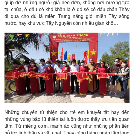
giúp đỡ những người già neo đơn, không nơi nương tựa
tại chùa, ở đâu có khó khăn là ở đó sẽ có dấu chân Thầy
đi qua cho dù là miền Trung nắng gió, miền Tây sông
nước, hay khu vực Tây Nguyên còn nhiều gian khổ…
Những chuyến từ thiện cho trẻ em khuyết tật hay đến
những vùng bão lũ thiên tai luôn được thầy ưu tiên quan
tâm. Từ miếng cơm, manh áo cũng như những phần tiền
hỗ trợ tinh thần và vật chất, Thầy cùng hàng ngàn tấm lòng