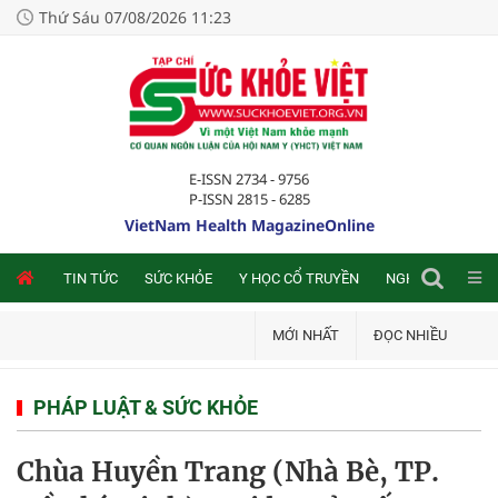
Thứ Sáu 07/08/2026 11:23
E-ISSN 2734 - 9756
P-ISSN 2815 - 6285
VietNam Health MagazineOnline
NLINE
TIN TỨC
SỨC KHỎE
Y HỌC CỔ TRUYỀN
NGHIÊN CỨU TRA
MỚI NHẤT
ĐỌC NHIỀU
PHÁP LUẬT & SỨC KHỎE
Chùa Huyền Trang (Nhà Bè, TP.