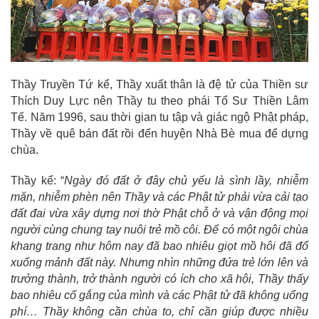
Thầy Truyền Tứ kể, Thầy xuất thân là đệ tử của Thiền sư
Thích Duy Lực nên Thầy tu theo phái Tổ Sư Thiền Lâm
Tế. Năm 1996, sau thời gian tu tập và giác ngộ Phật pháp,
Thầy về quê bán đất rồi đến huyện Nhà Bè mua để dựng
chùa.
Thầy kể: “
Ngày đó đất ở đây chủ yếu là sình lầy, nhiễm
mặn, nhiễm phèn nên Thầy và các Phật tử phải vừa cải tạo
đất đai vừa xây dựng nơi thờ Phật chỗ ở và vận động mọi
người cùng chung tay nuôi trẻ mồ côi. Để có một ngôi chùa
khang trang như hôm nay đã bao nhiêu giọt mồ hôi đã đổ
xuống mảnh đất này. Nhưng nhìn những đứa trẻ lớn lên và
trưởng thành, trở thành người có ích cho xã hội, Thầy thấy
bao nhiêu cố gắng của mình và các Phật tử đã không uổng
phí…
Thầy không cần chùa to, chỉ cần giúp được nhiều