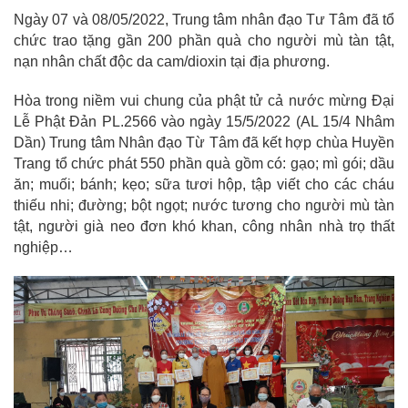
Ngày 07 và 08/05/2022, Trung tâm nhân đạo Tư Tâm đã tổ
chức trao tặng gần 200 phần quà cho người mù tàn tật,
nạn nhân chất độc da cam/dioxin tại địa phương.
Hòa trong niềm vui chung của phật tử cả nước mừng Đại
Lễ Phật Đản PL.2566 vào ngày 15/5/2022 (AL 15/4 Nhâm
Dần) Trung tâm Nhân đạo Từ Tâm đã kết hợp chùa Huyền
Trang tổ chức phát 550 phần quà gồm có: gạo; mì gói; dầu
ăn; muối; bánh; kẹo; sữa tươi hộp, tập viết cho các cháu
thiếu nhi; đường; bột ngọt; nước tương cho người mù tàn
tật, người già neo đơn khó khan, công nhân nhà trọ thất
nghiệp…