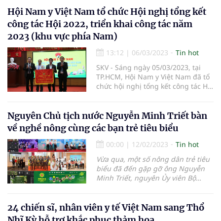
vị tham dự trong nước và quốc tế.
Triển lãm được tổ chức từ ngày 10-
Hội Nam y Việt Nam tổ chức Hội nghị tổng kết
13/5/2023, tại Cung Văn hóa Hữu
công tác Hội 2022, triển khai công tác năm
Nghị - 91 Trần Hưng Đạo – TP Hà
2023 (khu vực phía Nam)
Nội.
13:12
|
06/03/2023
Tin hot
SKV - Sáng ngày 05/03/2023, tại
TP.HCM, Hội Nam y Việt Nam đã tổ
chức hội nghị tổng kết công tác Hội
năm 2022 và triển khai kế hoạch
công tác năm 2023 (khu vực phía
Nam).
Nguyên Chủ tịch nước Nguyễn Minh Triết bàn
về nghề nông cùng các bạn trẻ tiêu biểu
00:00
|
12/02/2023
Tin hot
Vừa qua, một số nông dân trẻ tiêu
biểu đã đến gặp gỡ ông Nguyễn
Minh Triết, nguyên Ủy viên Bộ
Chính trị, nguyên Chủ tịch nước
CHXHCN Việt Nam, nguyên Bí thư
Trung ương Đoàn TNCS Hồ Chí
24 chiến sĩ, nhân viên y tế Việt Nam sang Thổ
Minh. Tại đây, các bạn trẻ đã đón
Nhĩ Kỳ hỗ trợ khắc phục thảm họa