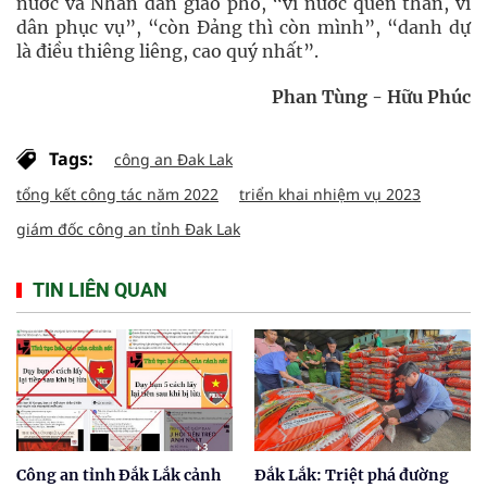
nước và Nhân dân giao phó, “vì nước quên thân, vì
dân phục vụ”, “còn Đảng thì còn mình”, “danh dự
là điều thiêng liêng, cao quý nhất”.
Phan Tùng - Hữu Phúc
Tags:
công an Đak Lak
tổng kết công tác năm 2022
triển khai nhiệm vụ 2023
giám đốc công an tỉnh Đak Lak
TIN LIÊN QUAN
Công an tỉnh Đắk Lắk cảnh
Đắk Lắk: Triệt phá đường