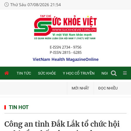
Thứ Sáu 07/08/2026 21:54
E-ISSN 2734 - 9756
P-ISSN 2815 - 6285
VietNam Health MagazineOnline
NLINE
TIN TỨC
SỨC KHỎE
Y HỌC CỔ TRUYỀN
NGHIÊN CỨU TRA
MỚI NHẤT
ĐỌC NHIỀU
TIN HOT
Công an tỉnh Đắk Lắk tổ chức hội