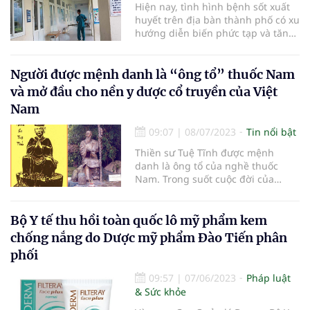
Hiện nay, tình hình bệnh sốt xuất
huyết trên địa bàn thành phố có xu
hướng diễn biến phức tạp và tăng
gần 5 lần so với cùng kỳ năm 2022.
Người được mệnh danh là “ông tổ” thuốc Nam
và mở đầu cho nền y dược cổ truyền của Việt
Nam
09:07
|
08/07/2023
Tin nổi bật
Thiền sư Tuệ Tĩnh được mệnh
danh là ông tổ của nghề thuốc
Nam. Trong suốt cuộc đời của
mình, ông đã để lại nhiều đóng
góp to lớn cho nền y học cổ truyền,
góp phần đưa nền y học của Việt
Bộ Y tế thu hồi toàn quốc lô mỹ phẩm kem
Nam lên một tầm cao mới.
chống nắng do Dược mỹ phẩm Đào Tiến phân
phối
09:57
|
07/06/2023
Pháp luật
& Sức khỏe