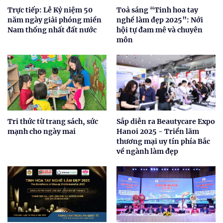
Trực tiếp: Lễ Kỷ niệm 50
Toả sáng “Tinh hoa tay
năm ngày giải phóng miền
nghề làm đẹp 2025”: Nới
Nam thống nhất đất nước
hội tự đam mê và chuyên
môn
Tri thức từ trang sách, sức
Sắp diễn ra Beautycare Expo
mạnh cho ngày mai
Hanoi 2025 - Triển lãm
thương mại uy tín phía Bắc
về ngành làm đẹp