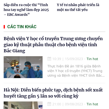
Sắp diễn ra cuộc thi “Tinh
Y tế tư nhân phát triển là
hoa tay nghề làm đẹp 2025
một xu thế tất yếu
– EBC Awards”
CÁC TIN KHÁC
Bệnh viện Y học cổ truyền Trung ương chuyển
giao kỹ thuật phẫu thuật cho bệnh viện tỉnh
Bắc Giang
10:39
|
15/09/2023
Tin hot
Thực hiện Đề án 1816 giữa Bệnh
viện Y học cổ truyền (YHCT) Trung
ương và Bệnh viện YHCT tỉnh Bắc
Giang, mới đây, hai đơn vị đã tổ
chức thành công lễ chuyển giao
gói kỹ thuật phẫu thuật trĩ cơ bản.
Hà Nội: Diễn biến phức tạp, dịch bệnh sốt xuất
huyết tăng gần 5 lần so với cùng kỳ
21:00
|
09/08/2023
Tin hot