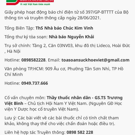
Giấy phép hoạt động báo chí điện tử số 397/GP-BTTTT của Bộ
thông tin và truyền thông cấp ngày 28/06/2021.
Tổng Biên Tập:
ThS Nhà báo Chúc Kim Vinh
Tổng thư ký tòa soạn:
Nhà báo Nguyễn Khải
Trụ sở chính: Tầng 2, Căn 03NV03, khu đô thị Lideco, Hoài Đức
, Hà Nội
Hotline:
0898582228
. Email:
toasoansuckhoeviet@gmail.com
Văn phòng TP.HCM: 909 Âu cơ, Phường Tân Sơn Nhì, TP Hồ
Chí Minh
Hotline:
0949.737.666
Cố vấn chuyên môn:
Thầy thuốc nhân dân - GS.TS Trương
Việt Bình
– Chủ tịch Hội Nam Y Việt Nam. (Nguyên GĐ Học
viện Y Dược học cổ truyền Việt Nam).
Lưu ý: Các bài viết về các bài thuốc chỉ có tính chất tham
khảo, không thay thế cho việc chẩn đoán hoặc điều trị.
Liên hệ hợp tác Truyền thông:
0898 582 228