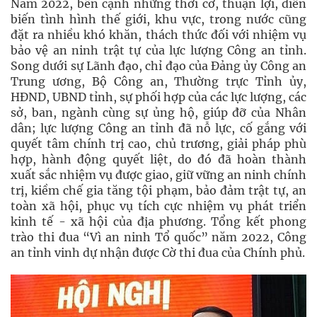
Năm 2022, bên cạnh những thời cơ, thuận lợi, diễn
biến tình hình thế giới, khu vực, trong nước cũng
đặt ra nhiều khó khăn, thách thức đối với nhiệm vụ
bảo vệ an ninh trật tự của lực lượng Công an tỉnh.
Song dưới sự Lãnh đạo, chỉ đạo của Đảng ủy Công an
Trung ương, Bộ Công an, Thường trực Tỉnh ủy,
HĐND, UBND tỉnh, sự phối hợp của các lực lượng, các
sở, ban, ngành cùng sự ủng hộ, giúp đỡ của Nhân
dân; lực lượng Công an tỉnh đã nỗ lực, cố gắng với
quyết tâm chính trị cao, chủ trương, giải pháp phù
hợp, hành động quyết liệt, do đó đã hoàn thành
xuất sắc nhiệm vụ được giao, giữ vững an ninh chính
trị, kiềm chế gia tăng tội phạm, bảo đảm trật tự, an
toàn xã hội, phục vụ tích cực nhiệm vụ phát triển
kinh tế - xã hội của địa phương. Tổng kết phong
trào thi đua “Vì an ninh Tổ quốc” năm 2022, Công
an tỉnh vinh dự nhận được Cờ thi đua của Chính phủ.