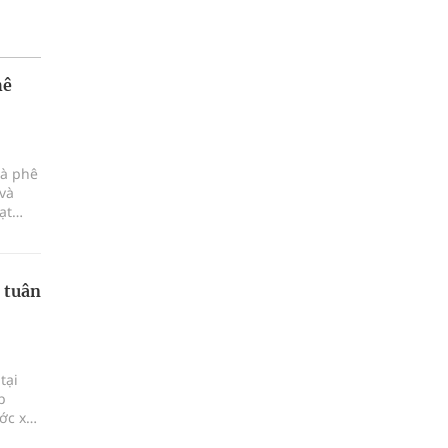
hê
cà phê
và
ạt
đúng
trọng
 tuân
tại
p
ớc xu
ật