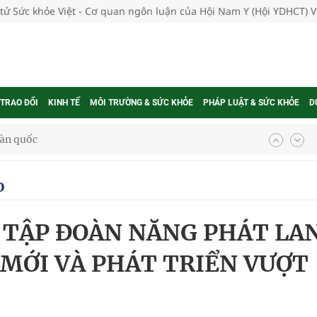
 tử Sức khỏe Việt - Cơ quan ngôn luận của Hội Nam Y (Hội YDHCT) 
 TRAO ĐỔI
KINH TẾ
MÔI TRƯỜNG & SỨC KHỎE
PHÁP LUẬT & SỨC KHỎE
D
g trưởng mới của Việt Nam
phương hai cấp trong quản lý hoạt động nha khoa,
o
 TẬP ĐOÀN NĂNG PHÁT LA
uồn lực cho môi trường và cộng đồng
 MỚI VÀ PHÁT TRIỂN VƯỢT
ệnh bảo hiểm y tế nếu không đăng ký khám theo yêu