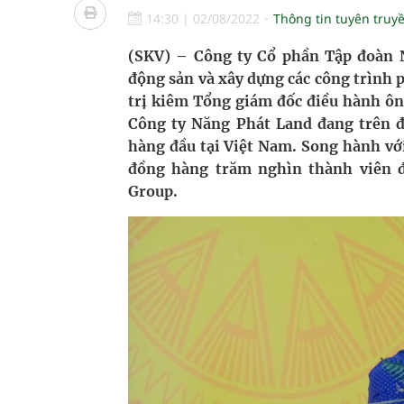
Ung thư thận: Nguy hiểm vì tiến triển quá âm th
14:30
|
02/08/2022
Thông tin tuyên truy
Nhiều chuỗi hoạt động lớn được diễn ra tại Lễ hộ
(SKV) – Công ty Cổ phần Tập đoàn 
động sản và xây dựng các công trình 
Tiếp tục rà soát, triển khai các nhiệm vụ trong lĩ
trị kiêm Tổng giám đốc điều hành ôn
Công ty Năng Phát Land đang trên đ
Lâm Đồng: Quyết tâm đưa sân bay Liên Khương trở
hàng đầu tại Việt Nam. Song hành vớ
đồng hàng trăm nghìn thành viên đ
Tác Dụng Chống Kết Tập Tiểu Cầu Và Chống Đông
Group.
Quan Bằng Chứng Dược Lý Và Cơ Chế Phân Tử
Xây dựng bản đồ mạng lưới cấp cứu ngoại viện t