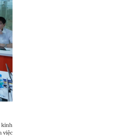
 kinh
n việc