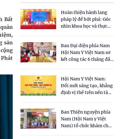
Hoàn thiện hành lang
h Bất
pháp lý để bứt phá: Góc
nhìn khoa học và thực
 quản
tiễn tại Tọa đàm " Đề
hiệm,
xuất một số nội dung
g sản
Ban Đại diện phía Nam
cho Luật Y dược cổ
 cộng
Hội Nam Y Việt Nam sơ
truyền Việt Nam"
 Phát
kết công tác 6 tháng đầu
năm 2026
Hội Nam Y Việt Nam:
Đổi mới sáng tạo, khẳng
định vị thế trên nền tảng
y học cổ truyền và khoa
học hiện đại
Ban Thiện nguyện phía
Nam (Hội Nam y Việt
Nam) tổ chức khám chữa
bệnh y học cổ truyền và