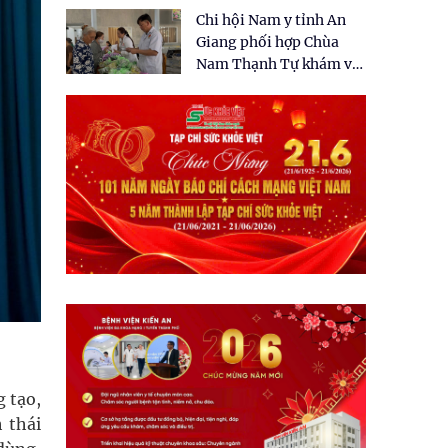
tặng quà cho 150 người
Chi hội Nam y tỉnh An
dân tại xã Tân Tập
Giang phối hợp Chùa
Nam Thạnh Tự khám và
cấp thuốc miễn phí cho
nhân dân
 tạo,
 thái