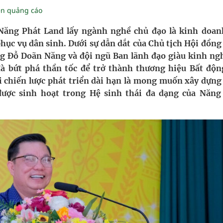
ầm
ền quảng cáo
i sầu riêng 2026
Năng Phát Land lấy ngành nghề chủ đạo là kinh doan
phục vụ dân sinh. Dưới sự dẫn dắt của Chủ tịch Hội đồng
nh vực cấp cứu, điều trị đột quỵ
g Đỗ Doãn Năng và đội ngũ Ban lãnh đạo giàu kinh ng
à bứt phá thần tốc để trở thành thương hiệu Bất độn
 lại khai thác vào ngày 19/8
i chiến lược phát triển dài hạn là mong muốn xây dựng
ược sinh hoạt trong Hệ sinh thái đa dạng của Năng
 Máu Của Các Loài Nhân Sâm (Panax Spp.): Tổng
oàn quốc