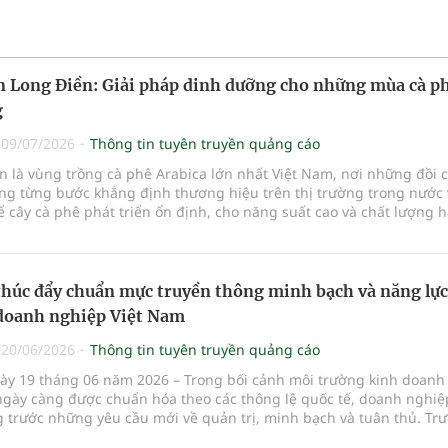
 Long Điền: Giải pháp dinh dưỡng cho những mùa cà p
g
|
09/07/2026
Thông tin tuyên truyền quảng cáo
n là vùng trồng cà phê Arabica lớn nhất Việt Nam, nơi những đồi 
ang từng bước khẳng định thương hiệu trên thị trường trong nước 
ể cây cà phê phát triển ổn định, cho năng suất cao và chất lượng h
bên cạnh điều kiện tự nhiên thuận lợi, việc bổ sung dinh dưỡng 
 phù hợp với từng giai đoạn sinh trưởng được xem là yếu tố quan 
 tác bền vững.
thúc đẩy chuẩn mực truyền thông minh bạch và năng lực
doanh nghiệp Việt Nam
|
20/06/2026
Thông tin tuyên truyền quảng cáo
ày 19 tháng 06 năm 2026 – Trong bối cảnh môi trường kinh doanh 
ngày càng được chuẩn hóa theo các thông lệ quốc tế, doanh nghiệ
 trước những yêu cầu mới về quản trị, minh bạch và tuân thủ. Trư
Công ty TNHH Tư vấn và Truyền thông 5S (5S Media) và Công ty Lu