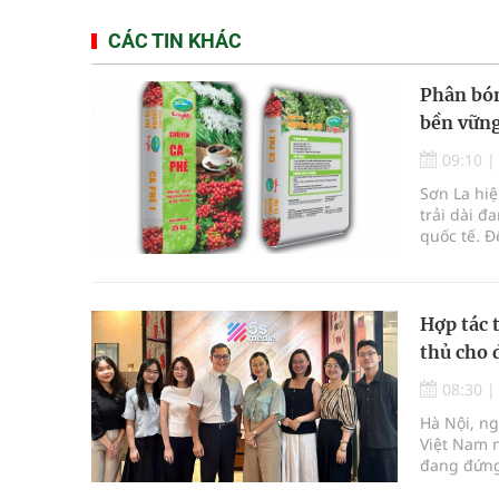
CÁC TIN KHÁC
Phân bón
bền vữn
09:10
Sơn La hiệ
trải dài đ
quốc tế. Đ
đồng đều, 
thời điểm,
trong canh
Hợp tác 
thủ cho 
08:30
Hà Nội, ng
Việt Nam 
đang đứng
hướng đó, 