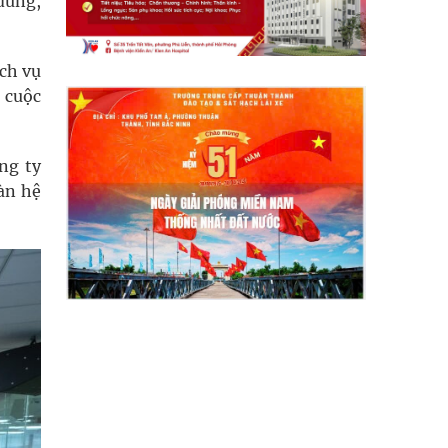
dùng,
ch vụ
 cuộc
ng ty
àn hệ