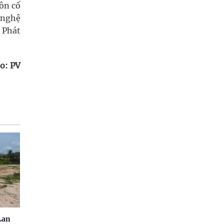
ôn cố
 nghệ
 Phát
o: PV
Lan