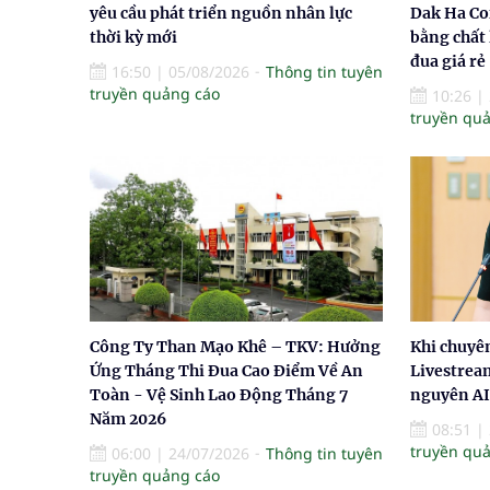
yêu cầu phát triển nguồn nhân lực
Dak Ha Co
thời kỳ mới
bằng chất
đua giá rẻ
16:50
|
05/08/2026
Thông tin tuyên
truyền quảng cáo
10:26
|
truyền qu
Công Ty Than Mạo Khê – TKV: Hưởng
Khi chuyê
Ứng Tháng Thi Đua Cao Điểm Về An
Livestream
Toàn - Vệ Sinh Lao Động Tháng 7
nguyên AI 
Năm 2026
08:51
|
truyền qu
06:00
|
24/07/2026
Thông tin tuyên
truyền quảng cáo