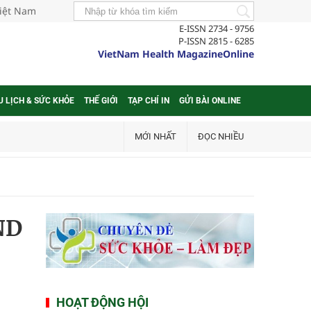
Việt Nam
E-ISSN 2734 - 9756
P-ISSN 2815 - 6285
VietNam Health MagazineOnline
U LỊCH & SỨC KHỎE
THẾ GIỚI
TẠP CHÍ IN
GỬI BÀI ONLINE
MỚI NHẤT
ĐỌC NHIỀU
ND
HOẠT ĐỘNG HỘI