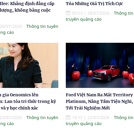
ffee: Khẳng định đẳng cấp
Tỏa Những Giá Trị Tích Cực
 lượng, không bằng cuộc
09:53
|
28/07/2026
Thông tin
truyền quảng cáo
28/07/2026
Thông tin tuyên
ảng cáo
n gia Genomics lên
Ford Việt Nam Ra Mắt Territory
: Lan tỏa tri thức trong kỷ
Platinum, Nâng Tầm Tiện Nghi,
và y học chính xác
Tới Trải Nghiệm Mới
23/07/2026
Thông tin tuyên
14:12
|
22/07/2026
Thông tin
ảng cáo
truyền quảng cáo