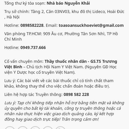
Tổng thư ký tòa soạn:
Nhà báo Nguyễn Khải
Trụ sở chính: Tầng 2, Căn 03NV03, khu đô thị Lideco, Hoài Đức
, Hà Nội
Hotline:
0898582228
. Email:
toasoansuckhoeviet@gmail.com
Văn phòng TP.HCM: 909 Âu cơ, Phường Tân Sơn Nhì, TP Hồ
Chí Minh
Hotline:
0949.737.666
Cố vấn chuyên môn:
Thầy thuốc nhân dân - GS.TS Trương
Việt Bình
– Chủ tịch Hội Nam Y Việt Nam. (Nguyên GĐ Học
viện Y Dược học cổ truyền Việt Nam).
Lưu ý: Các bài viết về các bài thuốc chỉ có tính chất tham
khảo, không thay thế cho việc chẩn đoán hoặc điều trị.
Liên hệ hợp tác Truyền thông:
0898 582 228
Lưu ý: Tạp chí không tiếp nhận hỗ trợ bằng tiền mặt và không
ủy quyền cho bất kỳ tài khoản, công ty truyền thông hoặc cá
nhân nào thực hiện việc giao dịch quảng cáo, ký kết hợp
đồng hay giao dịch trực tiếp! Trân trọng cảm ơn!