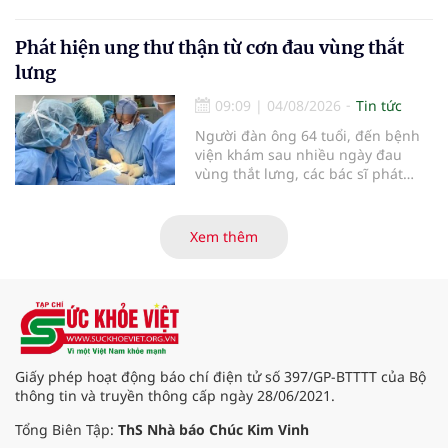
các tiến bộ mới hướng tới "chữa
khỏi chức năng" bệnh viêm gan B
là những nội dung trọng tâm được
Phát hiện ung thư thận từ cơn đau vùng thắt
báo cáo tại Hội thảo khoa học cập
lưng
nhật chẩn đoán và điều trị bệnh lý
tiêu hóa - gan mật vừa diễn ra
09:09
|
04/08/2026
Tin tức
ngày 1/8 tại Bệnh viện Đại học
Người đàn ông 64 tuổi, đến bệnh
quốc tế Hồng Bàng.
viện khám sau nhiều ngày đau
vùng thắt lưng, các bác sĩ phát
hiện khối u thận phải kích thước
khoảng 3cm, nghi ngờ ung thư
biểu mô tế bào thận. Với khối u còn
Xem thêm
ở giai đoạn sớm, người bệnh được
chỉ định cắt bán phần thận phải
bằng phẫu thuật robot thay vì phải
cắt bỏ toàn bộ quả thận như trước
đây.
Giấy phép hoạt động báo chí điện tử số 397/GP-BTTTT của Bộ
thông tin và truyền thông cấp ngày 28/06/2021.
Tổng Biên Tập:
ThS Nhà báo Chúc Kim Vinh