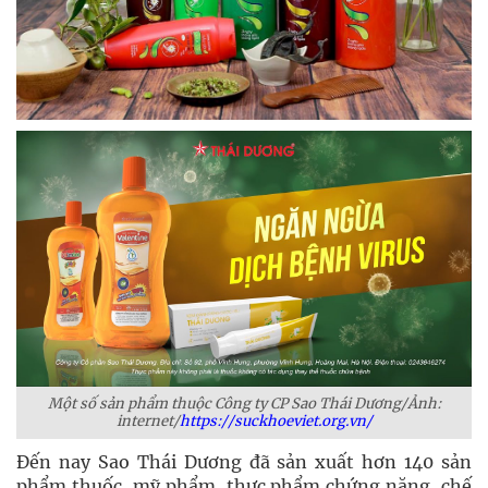
Một số sản phẩm thuộc Công ty CP Sao Thái Dương/Ảnh:
internet/
https://suckhoeviet.org.vn/
Đến nay Sao Thái Dương đã sản xuất hơn 140 sản
phẩm thuốc, mỹ phẩm, thực phẩm chứng năng, chế