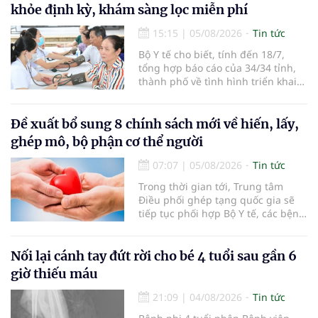
khỏe định kỳ, khám sàng lọc miễn phí
15:15
|
05/08/2026
Tin tức
Bộ Y tế cho biết, tính đến 18/7,
tổng hợp báo cáo của 34/34 tỉnh,
thành phố về tình hình triển khai
khám sức khỏe định kỳ, khám sàng
lọc miễn phí cho người dân, ghi
nhận 32.286.360 người, chiếm gần
Đề xuất bổ sung 8 chính sách mới về hiến, lấy,
30% dân số cả nước đã được khám
ghép mô, bộ phận cơ thể người
sức khỏe định kỳ năm nay.
07:07
|
05/08/2026
Tin tức
Trong thời gian tới, Trung tâm
Điều phối ghép tạng quốc gia sẽ
tiếp tục phối hợp Bộ Y tế, các bệnh
viện và các cơ quan liên quan để
mở rộng mạng lưới điều phối, tăng
cường truyền thông, hoàn thiện
Nối lại cánh tay đứt rời cho bé 4 tuổi sau gần 6
quy trình chuyên môn và hệ thống
giờ thiếu máu
pháp luật để thúc đẩy lĩnh vực
hiến và ghép mô tạng.
21:09
|
04/08/2026
Tin tức