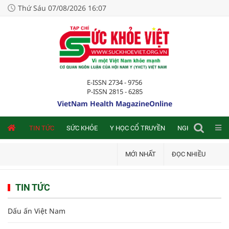
Thứ Sáu 07/08/2026 16:07
E-ISSN 2734 - 9756
P-ISSN 2815 - 6285
VietNam Health MagazineOnline
NLINE
TIN TỨC
SỨC KHỎE
Y HỌC CỔ TRUYỀN
NGHIÊN CỨU TRA
MỚI NHẤT
ĐỌC NHIỀU
TIN TỨC
Dấu ấn Việt Nam