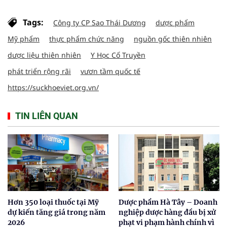
Tags:
Công ty CP Sao Thái Dương
dược phẩm
Mỹ phẩm
thực phẩm chức năng
nguồn gốc thiên nhiên
dược liệu thiên nhiên
Y Học Cổ Truyền
phát triển rộng rãi
vươn tầm quốc tế
https://suckhoeviet.org.vn/
TIN LIÊN QUAN
Hơn 350 loại thuốc tại Mỹ
Dược phẩm Hà Tây – Doanh
dự kiến tăng giá trong năm
nghiệp dược hàng đầu bị xử
2026
phạt vi phạm hành chính vì