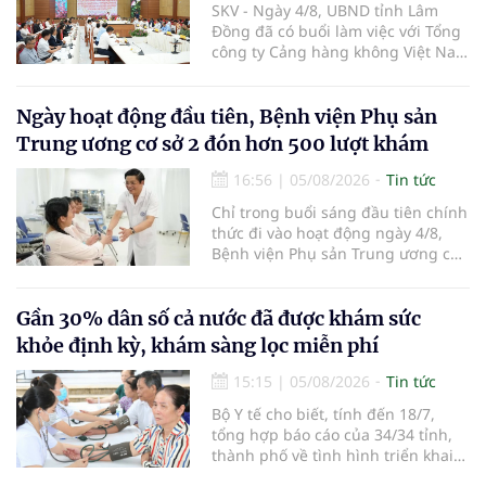
SKV - Ngày 4/8, UBND tỉnh Lâm
Đồng đã có buổi làm việc với Tổng
công ty Cảng hàng không Việt Nam
(ACV) và các hãng hàng không để
triển khai công tác xúc tiến và hợp
tác giữa tỉnh Lâm Đồng và ACV
Ngày hoạt động đầu tiên, Bệnh viện Phụ sản
trong việc phục hồi hoạt động
Trung ương cơ sở 2 đón hơn 500 lượt khám
hàng không, thúc đẩy mở mới các
đường bay nội địa và quốc tế.
16:56
|
05/08/2026
Tin tức
Chỉ trong buổi sáng đầu tiên chính
thức đi vào hoạt động ngày 4/8,
Bệnh viện Phụ sản Trung ương cơ
sở 2 đã tiếp đón hơn 500 lượt
người đến khám, điều trị và đón
em bé đầu tiên chào đời.
Gần 30% dân số cả nước đã được khám sức
khỏe định kỳ, khám sàng lọc miễn phí
15:15
|
05/08/2026
Tin tức
Bộ Y tế cho biết, tính đến 18/7,
tổng hợp báo cáo của 34/34 tỉnh,
thành phố về tình hình triển khai
khám sức khỏe định kỳ, khám sàng