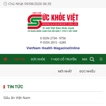
Chủ Nhật 09/08/2026 06:35
E-ISSN 2734 - 9756
P-ISSN 2815 - 6285
VietNam Health MagazineOnline
NLINE
TIN TỨC
SỨC KHỎE
Y HỌC CỔ TRUYỀN
NGHIÊN CỨU TRA
MỚI NHẤT
ĐỌC NHIỀU
TIN TỨC
Dấu ấn Việt Nam