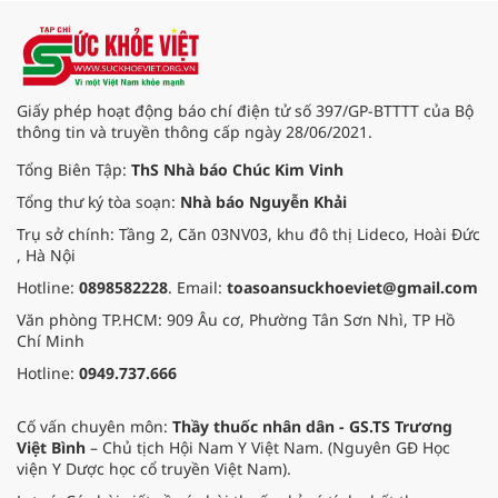
phẫu kéo dài 3 giờ.
Giấy phép hoạt động báo chí điện tử số 397/GP-BTTTT của Bộ
thông tin và truyền thông cấp ngày 28/06/2021.
Tổng Biên Tập:
ThS Nhà báo Chúc Kim Vinh
Tổng thư ký tòa soạn:
Nhà báo Nguyễn Khải
Trụ sở chính: Tầng 2, Căn 03NV03, khu đô thị Lideco, Hoài Đức
, Hà Nội
Hotline:
0898582228
. Email:
toasoansuckhoeviet@gmail.com
Văn phòng TP.HCM: 909 Âu cơ, Phường Tân Sơn Nhì, TP Hồ
Chí Minh
Hotline:
0949.737.666
Cố vấn chuyên môn:
Thầy thuốc nhân dân - GS.TS Trương
Việt Bình
– Chủ tịch Hội Nam Y Việt Nam. (Nguyên GĐ Học
viện Y Dược học cổ truyền Việt Nam).