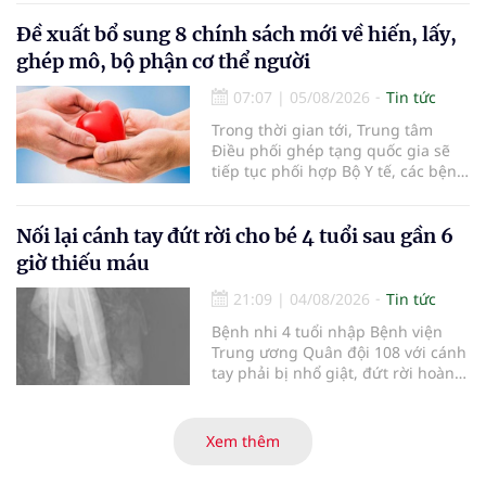
lọc miễn phí cho người dân, ghi
nhận 32.286.360 người, chiếm gần
Đề xuất bổ sung 8 chính sách mới về hiến, lấy,
30% dân số cả nước đã được khám
ghép mô, bộ phận cơ thể người
sức khỏe định kỳ năm nay.
07:07
|
05/08/2026
Tin tức
Trong thời gian tới, Trung tâm
Điều phối ghép tạng quốc gia sẽ
tiếp tục phối hợp Bộ Y tế, các bệnh
viện và các cơ quan liên quan để
mở rộng mạng lưới điều phối, tăng
cường truyền thông, hoàn thiện
Nối lại cánh tay đứt rời cho bé 4 tuổi sau gần 6
quy trình chuyên môn và hệ thống
giờ thiếu máu
pháp luật để thúc đẩy lĩnh vực
hiến và ghép mô tạng.
21:09
|
04/08/2026
Tin tức
Bệnh nhi 4 tuổi nhập Bệnh viện
Trung ương Quân đội 108 với cánh
tay phải bị nhổ giật, đứt rời hoàn
toàn do tai nạn giao thông. Dù
mạch máu, thần kinh bị tổn
thương nặng và thời gian thiếu
Xem thêm
máu kéo dài, các bác sĩ đã tái lập
tuần hoàn thành công sau ca vi