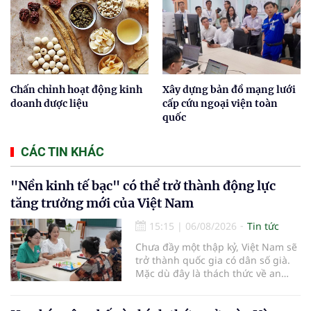
Chấn chỉnh hoạt động kinh
Xây dựng bản đồ mạng lưới
doanh dược liệu
cấp cứu ngoại viện toàn
quốc
CÁC TIN KHÁC
"Nền kinh tế bạc" có thể trở thành động lực
tăng trưởng mới của Việt Nam
15:15
|
06/08/2026
Tin tức
Chưa đầy một thập kỷ, Việt Nam sẽ
trở thành quốc gia có dân số già.
Mặc dù đây là thách thức về an
sinh xã hội, tuy nhiên cũng mở ra
"nền kinh tế bạc", lĩnh vực dự báo