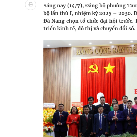
Pháp luật – Sức khỏe – Doanh nghiệp: Tìm giải 
Sáng nay (14/7), Đảng bộ phường Tam
bộ lần thứ I, nhiệm kỳ 2025 – 2030. 
mại
Đà Nẵng chọn tổ chức đại hội trước.
triển kinh tế, đô thị và chuyển đổi số.
Ngày hoạt động đầu tiên, Bệnh viện Phụ sản Trun
Dự báo thời tiết ngày 06/8/2026: Bắc Bộ có mưa d
Quảng Trị: Phát huy vai trò của chính quyền địa 
bảo vệ sức khỏe Nhân dân
Không chỉ cắt tóc, Đông Tây Barbershop dành ng