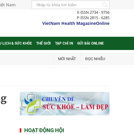
Việt Nam
E-ISSN 2734 - 9756
P-ISSN 2815 - 6285
VietNam Health MagazineOnline
U LỊCH & SỨC KHỎE
THẾ GIỚI
TẠP CHÍ IN
GỬI BÀI ONLINE
MỚI NHẤT
ĐỌC NHIỀU
ng
HOẠT ĐỘNG HỘI