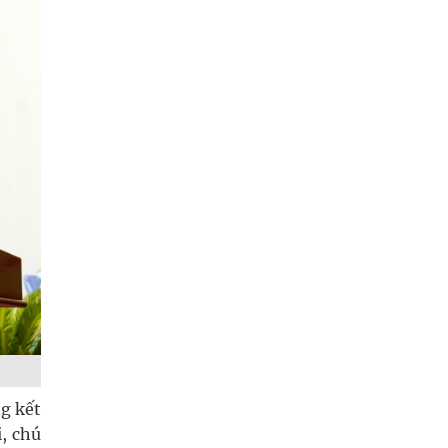
g kết
i, chú