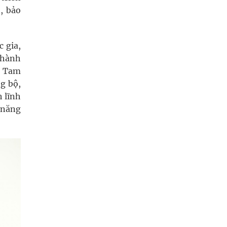
, bảo
 gia,
Thành
ố Tam
ng bộ,
h lĩnh
 năng