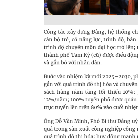
Công tác xây dựng Đảng, hệ thống chí
cán bộ trẻ, có năng lực, trình độ, bả
trình độ chuyên môn đại học trở lên; 
thành phố Tam Kỳ (cũ) được điều động
và gắn bó với nhân dân.
Bước vào nhiệm kỳ mới 2025–2030, ph
gắn với quá trình đô thị hóa và chuyển
sách hàng năm tăng tối thiểu 10%;
12%/năm; 100% tuyến phố được quản lý
trực tuyến lên trên 80% vào cuối nhiệ
Ông Đỗ Văn Minh, Phó Bí thư Đảng uỷ
quả trong sản xuất công nghiệp công 
quá trình đô thị hóa; huy động mạnh 