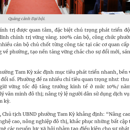
Quảng cảnh Đại hội.
nh trị được quan tâm, đặc biệt chú trọng phát triển độ
n lĩnh chính trị vững vàng. 100% cán bộ, công chức phư
nhiều cán bộ chủ chốt từng công tác tại các cơ quan cấp
 về phường, tạo nền tảng vững chắc cho sự đổi mới, sán
ường Tam Kỳ xác định mục tiêu phát triển nhanh, bền 
 đổi số. Phường đề ra nhiều chỉ tiêu quan trọng như: th
 giữ vững tốc độ tăng trưởng kinh tế ở mức 10%/ nă
 văn minh đô thị; nâng tỷ lệ người dân sử dụng dịch vụ
m kỳ.
, Chủ tịch UBND phường Tam Kỳ khẳng định: “Nâng cao
nghệ cao, nông nghiệp đô thị, khắc phục những bất cập 
mẽ các nguồn lực xã hội nhằm tạo điều kiện cho sự phát 