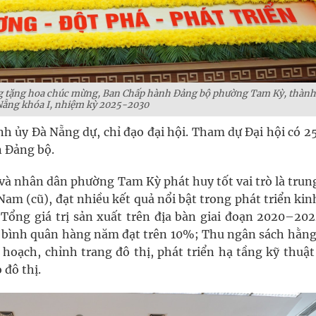
g tặng hoa chúc mừng, Ban Chấp hành Đảng bộ phường Tam Kỳ, thành
Nẵng khóa I, nhiệm kỳ 2025-2030
 ủy Đà Nẵng dự, chỉ đạo đại hội. Tham dự Đại hội có 25
n Đảng bộ.
à nhân dân phường Tam Kỳ phát huy tốt vai trò là trun
am (cũ), đạt nhiều kết quả nổi bật trong phát triển kin
 Tổng giá trị sản xuất trên địa bàn giai đoạn 2020–202
ng bình quân hàng năm đạt trên 10%; Thu ngân sách hằn
y hoạch, chỉnh trang đô thị, phát triển hạ tầng kỹ thuậ
 đô thị.