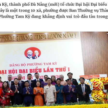
pháp tăng cường chống hàng giả và gian lận thương
 Kỳ, thành phố Đà Nẵng (mới) tổ chức Đại hội Đại biểu
Đây là một trong 10 xã, phường được Ban Thường vụ Thà
 Phường Tam Kỳ đang khẳng định vai trò đầu tàu trong
g ương cơ sở 2 đón hơn 500 lượt khám
ông rải rác.
phương hai cấp trong quản lý hoạt động nha khoa,
uồn lực cho môi trường và cộng đồng