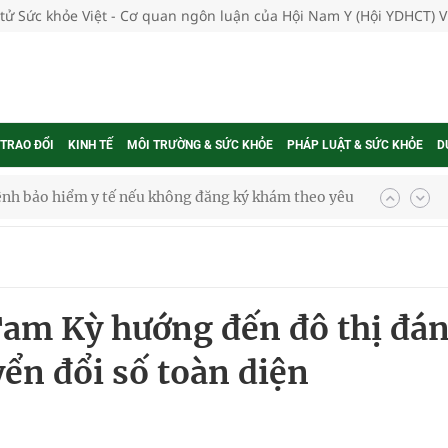
 tử Sức khỏe Việt - Cơ quan ngôn luận của Hội Nam Y (Hội YDHCT) 
 TRAO ĐỔI
KINH TẾ
MÔI TRƯỜNG & SỨC KHỎE
PHÁP LUẬT & SỨC KHỎE
D
ệnh bảo hiểm y tế nếu không đăng ký khám theo yêu
ầm
am Kỳ hướng đến đô thị đá
i sầu riêng 2026
yển đổi số toàn diện
nh vực cấp cứu, điều trị đột quỵ
 lại khai thác vào ngày 19/8