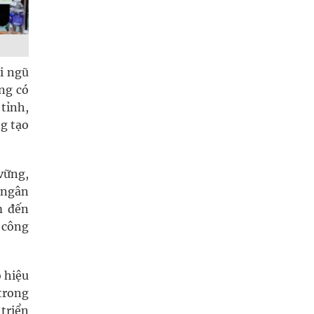
i ngũ
ờng có
 tỉnh,
g tạo
vững,
u ngân
m đến
 công
 hiệu
trong
triển