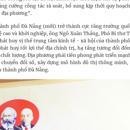
ng cường công tác rà soát, bổ sung kịp thời quy hoạch
a địa phương".
nh phố Đà Nẵng (mới) trở thành cực tăng trưởng quốc
ệ cao và khởi nghiệp, ông Ngô Xuân Thắng, Phó Bí thư 
át huy vị thế trung tâm kinh tế - xã hội của thành ph
át huy tốt lợi thế địa chính trị, hạ tầng tương đối đồ
c chất lượng. Địa phương phải tiên phong phát triển mạn
 chuyển đổi số, xây dựng mô hình đô thị thông minh,
m thành phố Đà Nẵng.