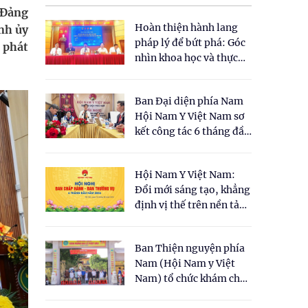
 Đảng
Hoàn thiện hành lang
nh ủy
pháp lý để bứt phá: Góc
 phát
nhìn khoa học và thực
tiễn tại Tọa đàm " Đề
xuất một số nội dung
Ban Đại diện phía Nam
cho Luật Y dược cổ
Hội Nam Y Việt Nam sơ
truyền Việt Nam"
kết công tác 6 tháng đầu
năm 2026
Hội Nam Y Việt Nam:
Đổi mới sáng tạo, khẳng
định vị thế trên nền tảng
y học cổ truyền và khoa
học hiện đại
Ban Thiện nguyện phía
Nam (Hội Nam y Việt
Nam) tổ chức khám chữa
bệnh y học cổ truyền và