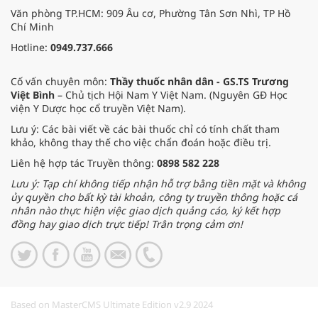
Văn phòng TP.HCM: 909 Âu cơ, Phường Tân Sơn Nhì, TP Hồ
Chí Minh
Hotline:
0949.737.666
Cố vấn chuyên môn:
Thầy thuốc nhân dân - GS.TS Trương
Việt Bình
– Chủ tịch Hội Nam Y Việt Nam. (Nguyên GĐ Học
viện Y Dược học cổ truyền Việt Nam).
Lưu ý: Các bài viết về các bài thuốc chỉ có tính chất tham
khảo, không thay thế cho việc chẩn đoán hoặc điều trị.
Liên hệ hợp tác Truyền thông:
0898 582 228
Lưu ý: Tạp chí không tiếp nhận hỗ trợ bằng tiền mặt và không
ủy quyền cho bất kỳ tài khoản, công ty truyền thông hoặc cá
nhân nào thực hiện việc giao dịch quảng cáo, ký kết hợp
đồng hay giao dịch trực tiếp! Trân trọng cảm ơn!
Based on MasterCMS Ultimate Edition v2.9 2024