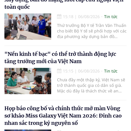
toàn quốc
15:18
|
06/08/2026
Tin tức
Thứ trưởng Bộ Y tế Trần Văn Thuấn
cho biết Bộ Y tế sẽ phối hợp với các
địa phương xây dựng bản đồ
mạng lưới cấp cứu ngoại viện,
đồng thời chuẩn hóa đào tạo, hoàn
thiện cơ chế tài chính và đa dạng
"Nền kinh tế bạc" có thể trở thành động lực
hóa phương tiện nhằm nâng cao
tăng trưởng mới của Việt Nam
năng lực cấp cứu trước viện trên
phạm vi cả nước.
15:15
|
06/08/2026
Tin tức
Chưa đầy một thập kỷ, Việt Nam sẽ
trở thành quốc gia có dân số già.
Mặc dù đây là thách thức về an
sinh xã hội, tuy nhiên cũng mở ra
"nền kinh tế bạc", lĩnh vực dự báo
có giá trị hàng tỷ USD.
Họp báo công bố và chính thức mở màn Vòng
sơ khảo Miss Galaxy Việt Nam 2026: Đỉnh cao
nhan sắc trong kỷ nguyên số