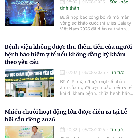
08:00
|
06/08/2026
Sức khỏe
tinh thần
Buổi họp báo công bố và mở màn
Vòng sơ khảo cuộc thi Miss Galaxy
Việt Nam 2026 đã diễn ra thành
công rực rỡ. Sự kiện đánh dấu sự
khởi đầu của một đấu trường nhan
Bệnh viện không được thu thêm tiền của người
sắc quy mô, khác biệt và tiên
phong – nơi tôn vinh vẻ đẹp thời
bệnh bảo hiểm y tế nếu không đăng ký khám
đại mới kết hợp giữa Tri thức, Bản
theo yêu cầu
lĩnh, Văn hóa và Công nghệ số
07:07
|
06/08/2026
Tin tức
Bộ Y tế nhận được một số phản
ánh của người bệnh bảo hiểm y tế
khi đi khám bệnh, chữa bệnh bảo
hiểm y tế đúng trình tự, thủ tục
quy định, không đăng ký khám
bệnh, chữa bệnh theo yêu cầu
Nhiều chuỗi hoạt động lớn được diễn ra tại Lễ
nhưng vẫn phải nộp thêm các chi
hội sầu riêng 2026
phí khám bệnh, chữa bệnh ngoài
phần cùng chi trả.
20:32
|
05/08/2026
Tin tức