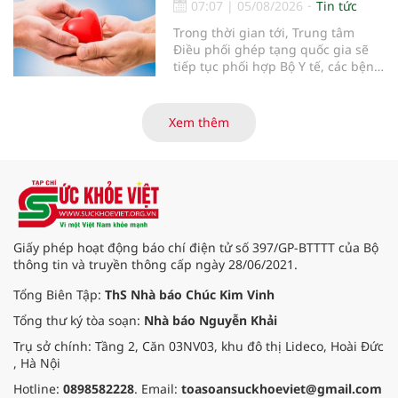
07:07
|
05/08/2026
Tin tức
Trong thời gian tới, Trung tâm
Điều phối ghép tạng quốc gia sẽ
tiếp tục phối hợp Bộ Y tế, các bệnh
viện và các cơ quan liên quan để
mở rộng mạng lưới điều phối, tăng
cường truyền thông, hoàn thiện
Xem thêm
quy trình chuyên môn và hệ thống
pháp luật để thúc đẩy lĩnh vực
hiến và ghép mô tạng.
Giấy phép hoạt động báo chí điện tử số 397/GP-BTTTT của Bộ
thông tin và truyền thông cấp ngày 28/06/2021.
Tổng Biên Tập:
ThS Nhà báo Chúc Kim Vinh
Tổng thư ký tòa soạn:
Nhà báo Nguyễn Khải
Trụ sở chính: Tầng 2, Căn 03NV03, khu đô thị Lideco, Hoài Đức
, Hà Nội
Hotline:
0898582228
. Email:
toasoansuckhoeviet@gmail.com