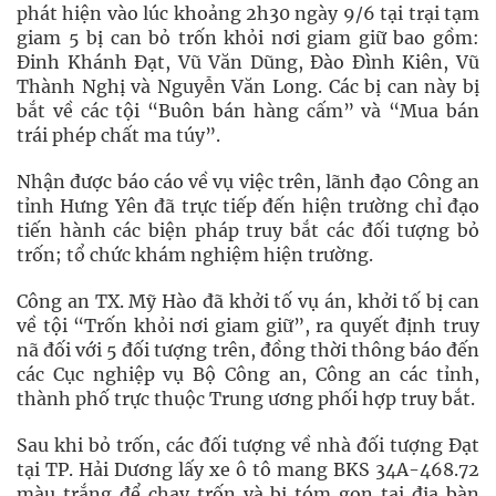
phát hiện vào lúc khoảng 2h30 ngày 9/6 tại trại tạm
giam 5 bị can bỏ trốn khỏi nơi giam giữ bao gồm:
Đinh Khánh Đạt, Vũ Văn Dũng, Đào Đình Kiên, Vũ
Thành Nghị và Nguyễn Văn Long. Các bị can này bị
bắt về các tội “Buôn bán hàng cấm” và “Mua bán
trái phép chất ma túy”.
Nhận được báo cáo về vụ việc trên, lãnh đạo Công an
tỉnh Hưng Yên đã trực tiếp đến hiện trường chỉ đạo
tiến hành các biện pháp truy bắt các đối tượng bỏ
trốn; tổ chức khám nghiệm hiện trường.
Công an TX. Mỹ Hào đã khởi tố vụ án, khởi tố bị can
về tội “Trốn khỏi nơi giam giữ”, ra quyết định truy
nã đối với 5 đối tượng trên, đồng thời thông báo đến
các Cục nghiệp vụ Bộ Công an, Công an các tỉnh,
thành phố trực thuộc Trung ương phối hợp truy bắt.
Sau khi bỏ trốn, các đối tượng về nhà đối tượng Đạt
tại TP. Hải Dương lấy xe ô tô mang BKS 34A-468.72
màu trắng để chạy trốn và bị tóm gọn tại địa bàn