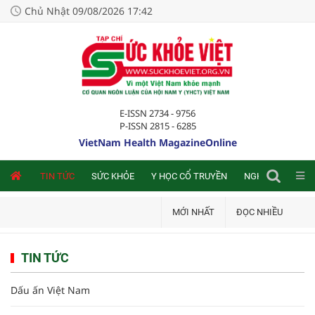
Chủ Nhật 09/08/2026 17:42
E-ISSN 2734 - 9756
P-ISSN 2815 - 6285
VietNam Health MagazineOnline
NLINE
TIN TỨC
SỨC KHỎE
Y HỌC CỔ TRUYỀN
NGHIÊN CỨU TRA
MỚI NHẤT
ĐỌC NHIỀU
TIN TỨC
Dấu ấn Việt Nam