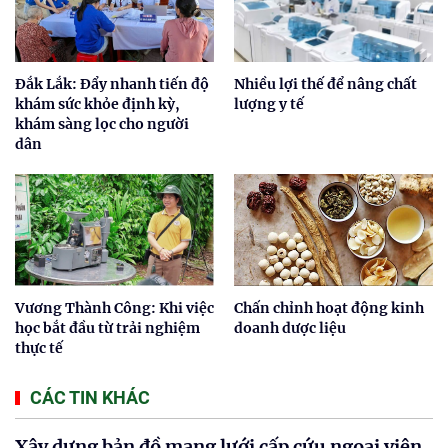
Đắk Lắk: Đẩy nhanh tiến độ
Nhiều lợi thế để nâng chất
khám sức khỏe định kỳ,
lượng y tế
khám sàng lọc cho người
dân
Vương Thành Công: Khi việc
Chấn chỉnh hoạt động kinh
học bắt đầu từ trải nghiệm
doanh dược liệu
thực tế
CÁC TIN KHÁC
Xây dựng bản đồ mạng lưới cấp cứu ngoại viện