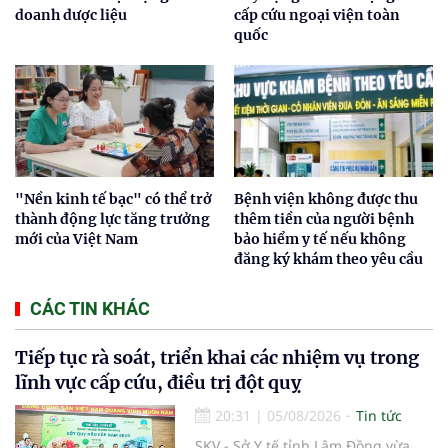
doanh dược liệu
cấp cứu ngoại viện toàn
quốc
"Nền kinh tế bạc" có thể trở
Bệnh viện không được thu
thành động lực tăng trưởng
thêm tiền của người bệnh
mới của Việt Nam
bảo hiểm y tế nếu không
đăng ký khám theo yêu cầu
CÁC TIN KHÁC
Tiếp tục rà soát, triển khai các nhiệm vụ trong
lĩnh vực cấp cứu, điều trị đột quỵ
20:31
|
05/08/2026
Tin tức
SKV - Sở Y tế tỉnh Lâm Đồng vừa