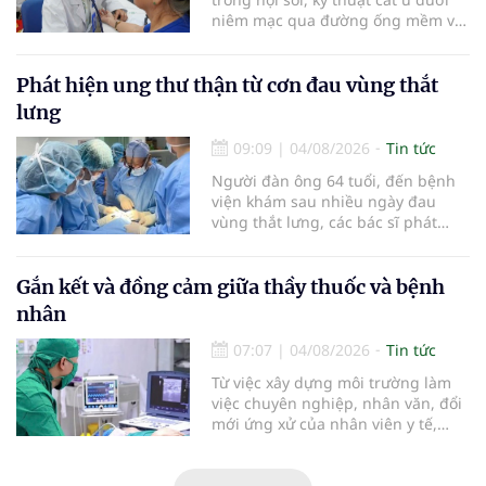
niêm mạc qua đường ống mềm và
các tiến bộ mới hướng tới "chữa
khỏi chức năng" bệnh viêm gan B
là những nội dung trọng tâm được
Phát hiện ung thư thận từ cơn đau vùng thắt
báo cáo tại Hội thảo khoa học cập
lưng
nhật chẩn đoán và điều trị bệnh lý
tiêu hóa - gan mật vừa diễn ra
09:09
|
04/08/2026
Tin tức
ngày 1/8 tại Bệnh viện Đại học
Người đàn ông 64 tuổi, đến bệnh
quốc tế Hồng Bàng.
viện khám sau nhiều ngày đau
vùng thắt lưng, các bác sĩ phát
hiện khối u thận phải kích thước
khoảng 3cm, nghi ngờ ung thư
biểu mô tế bào thận. Với khối u còn
Gắn kết và đồng cảm giữa thầy thuốc và bệnh
ở giai đoạn sớm, người bệnh được
nhân
chỉ định cắt bán phần thận phải
bằng phẫu thuật robot thay vì phải
07:07
|
04/08/2026
Tin tức
cắt bỏ toàn bộ quả thận như trước
Từ việc xây dựng môi trường làm
đây.
việc chuyên nghiệp, nhân văn, đổi
mới ứng xử của nhân viên y tế,
Bệnh viện đa khoa khu vực Phúc
Yên (tỉnh Phú Thọ) đã tạo nên sự
đồng cảm, gắn kết cao giữa thầy