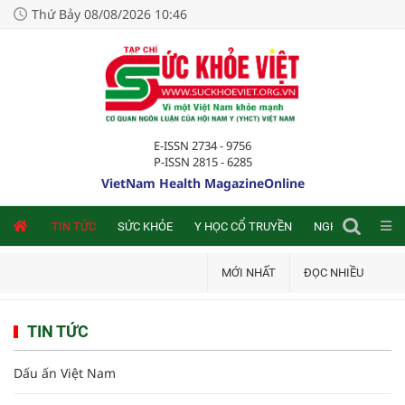
Thứ Bảy 08/08/2026 10:46
E-ISSN 2734 - 9756
P-ISSN 2815 - 6285
VietNam Health MagazineOnline
NLINE
TIN TỨC
SỨC KHỎE
Y HỌC CỔ TRUYỀN
NGHIÊN CỨU TRA
MỚI NHẤT
ĐỌC NHIỀU
TIN TỨC
Dấu ấn Việt Nam