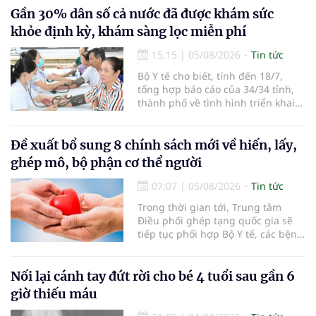
em bé đầu tiên chào đời.
Gần 30% dân số cả nước đã được khám sức
khỏe định kỳ, khám sàng lọc miễn phí
15:15
|
05/08/2026
Tin tức
Bộ Y tế cho biết, tính đến 18/7,
tổng hợp báo cáo của 34/34 tỉnh,
thành phố về tình hình triển khai
khám sức khỏe định kỳ, khám sàng
lọc miễn phí cho người dân, ghi
nhận 32.286.360 người, chiếm gần
Đề xuất bổ sung 8 chính sách mới về hiến, lấy,
30% dân số cả nước đã được khám
ghép mô, bộ phận cơ thể người
sức khỏe định kỳ năm nay.
07:07
|
05/08/2026
Tin tức
Trong thời gian tới, Trung tâm
Điều phối ghép tạng quốc gia sẽ
tiếp tục phối hợp Bộ Y tế, các bệnh
viện và các cơ quan liên quan để
mở rộng mạng lưới điều phối, tăng
cường truyền thông, hoàn thiện
Nối lại cánh tay đứt rời cho bé 4 tuổi sau gần 6
quy trình chuyên môn và hệ thống
giờ thiếu máu
pháp luật để thúc đẩy lĩnh vực
hiến và ghép mô tạng.