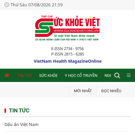
Thứ Sáu 07/08/2026 21:59
E-ISSN 2734 - 9756
P-ISSN 2815 - 6285
VietNam Health MagazineOnline
NLINE
TIN TỨC
SỨC KHỎE
Y HỌC CỔ TRUYỀN
NGHIÊN CỨU TRA
MỚI NHẤT
ĐỌC NHIỀU
TIN TỨC
Dấu ấn Việt Nam