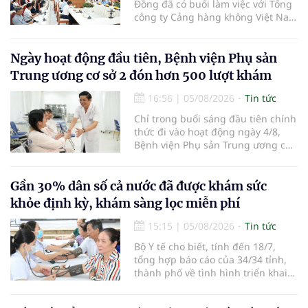
Đồng đã có buổi làm việc với Tổng
công ty Cảng hàng không Việt Nam
(ACV) và các hãng hàng không để
triển khai công tác xúc tiến và hợp
tác giữa tỉnh Lâm Đồng và ACV
Ngày hoạt động đầu tiên, Bệnh viện Phụ sản
trong việc phục hồi hoạt động
Trung ương cơ sở 2 đón hơn 500 lượt khám
hàng không, thúc đẩy mở mới các
đường bay nội địa và quốc tế.
16:56
|
05/08/2026
Tin tức
Chỉ trong buổi sáng đầu tiên chính
thức đi vào hoạt động ngày 4/8,
Bệnh viện Phụ sản Trung ương cơ
sở 2 đã tiếp đón hơn 500 lượt
người đến khám, điều trị và đón
em bé đầu tiên chào đời.
Gần 30% dân số cả nước đã được khám sức
khỏe định kỳ, khám sàng lọc miễn phí
15:15
|
05/08/2026
Tin tức
Bộ Y tế cho biết, tính đến 18/7,
tổng hợp báo cáo của 34/34 tỉnh,
thành phố về tình hình triển khai
khám sức khỏe định kỳ, khám sàng
lọc miễn phí cho người dân, ghi