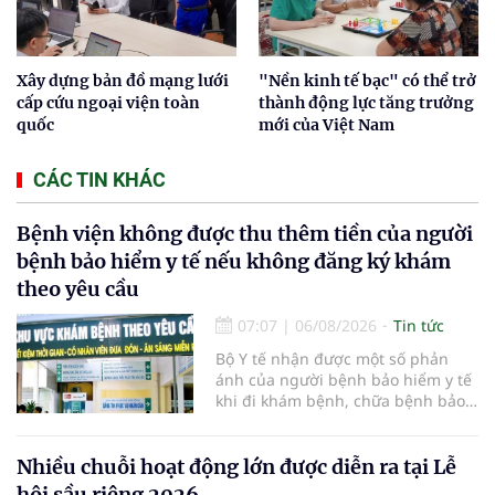
Xây dựng bản đồ mạng lưới
"Nền kinh tế bạc" có thể trở
cấp cứu ngoại viện toàn
thành động lực tăng trưởng
quốc
mới của Việt Nam
CÁC TIN KHÁC
Bệnh viện không được thu thêm tiền của người
bệnh bảo hiểm y tế nếu không đăng ký khám
theo yêu cầu
07:07
|
06/08/2026
Tin tức
Bộ Y tế nhận được một số phản
ánh của người bệnh bảo hiểm y tế
khi đi khám bệnh, chữa bệnh bảo
hiểm y tế đúng trình tự, thủ tục
quy định, không đăng ký khám
bệnh, chữa bệnh theo yêu cầu
Nhiều chuỗi hoạt động lớn được diễn ra tại Lễ
nhưng vẫn phải nộp thêm các chi
hội sầu riêng 2026