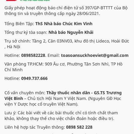
Giấy phép hoạt động báo chí điện tử số 397/GP-BTTTT của Bộ
thông tin và truyền thông cấp ngày 28/06/2021.
Tổng Biên Tập:
ThS Nhà báo Chúc Kim Vinh
Tổng thư ký tòa soạn:
Nhà báo Nguyễn Khải
Trụ sở chính: Tầng 2, Căn 03NV03, khu đô thị Lideco, Hoài Đức
, Hà Nội
Hotline:
0898582228
. Email:
toasoansuckhoeviet@gmail.com
Văn phòng TP.HCM: 909 Âu cơ, Phường Tân Sơn Nhì, TP Hồ
Chí Minh
Hotline:
0949.737.666
Cố vấn chuyên môn:
Thầy thuốc nhân dân - GS.TS Trương
Việt Bình
– Chủ tịch Hội Nam Y Việt Nam. (Nguyên GĐ Học
viện Y Dược học cổ truyền Việt Nam).
Lưu ý: Các bài viết về các bài thuốc chỉ có tính chất tham
khảo, không thay thế cho việc chẩn đoán hoặc điều trị.
Liên hệ hợp tác Truyền thông:
0898 582 228