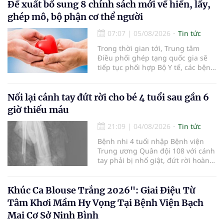
nhận 32.286.360 người, chiếm gần
Đề xuất bổ sung 8 chính sách mới về hiến, lấy,
30% dân số cả nước đã được khám
ghép mô, bộ phận cơ thể người
sức khỏe định kỳ năm nay.
07:07
|
05/08/2026
Tin tức
Trong thời gian tới, Trung tâm
Điều phối ghép tạng quốc gia sẽ
tiếp tục phối hợp Bộ Y tế, các bệnh
viện và các cơ quan liên quan để
mở rộng mạng lưới điều phối, tăng
cường truyền thông, hoàn thiện
Nối lại cánh tay đứt rời cho bé 4 tuổi sau gần 6
quy trình chuyên môn và hệ thống
giờ thiếu máu
pháp luật để thúc đẩy lĩnh vực
hiến và ghép mô tạng.
21:09
|
04/08/2026
Tin tức
Bệnh nhi 4 tuổi nhập Bệnh viện
Trung ương Quân đội 108 với cánh
tay phải bị nhổ giật, đứt rời hoàn
toàn do tai nạn giao thông. Dù
mạch máu, thần kinh bị tổn
thương nặng và thời gian thiếu
Khúc Ca Blouse Trắng 2026": Giai Điệu Từ
máu kéo dài, các bác sĩ đã tái lập
Tâm Khơi Mầm Hy Vọng Tại Bệnh Viện Bạch
tuần hoàn thành công sau ca vi
Mai Cơ Sở Ninh Bình
phẫu kéo dài 3 giờ.