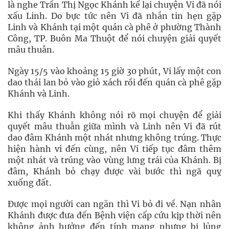
là nghe Trần Thị Ngọc Khánh kể lại chuyện Vi đã nói
xấu Linh. Do bực tức nên Vi đã nhắn tin hẹn gặp
Linh và Khánh tại một quán cà phê ở phường Thành
Công, TP. Buôn Ma Thuột để nói chuyện giải quyết
mâu thuẫn.
Ngày 15/5 vào khoảng 15 giờ 30 phút, Vi lấy một con
dao thái lan bỏ vào giỏ xách rồi đến quán cà phê gặp
Khánh và Linh.
Khi thấy Khánh không nói rõ mọi chuyện để giải
quyết mâu thuẫn giữa mình và Linh nên Vi đã rút
dao đâm Khánh một nhát nhưng không trúng. Thực
hiện hành vi đến cùng, nên Vi tiếp tục đâm thêm
một nhát và trúng vào vùng lưng trái của Khánh. Bị
đâm, Khánh bỏ chạy được vài bước thì ngã quỵ
xuống đất.
Được mọi người can ngăn thì Vi bỏ đi về. Nạn nhân
Khánh được đưa đến Bệnh viện cấp cứu kịp thời nên
không ảnh hưởng đến tính mạng nhưng bị lủng