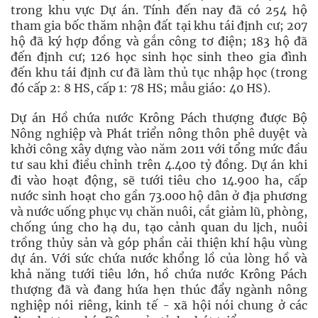
trong khu vực Dự án. Tính đến nay đã có 254 hộ
tham gia bốc thăm nhận đất tại khu tái định cư; 207
hộ đã ký hợp đồng và gắn công tơ điện; 183 hộ đã
đến định cư; 126 học sinh học sinh theo gia đình
đến khu tái định cư đã làm thủ tục nhập học (trong
đó cấp 2: 8 HS, cấp 1: 78 HS; mẫu giáo: 40 HS).
Dự án Hồ chứa nước Krông Pách thượng được Bộ
Nông nghiệp và Phát triển nông thôn phê duyệt và
khởi công xây dựng vào năm 2011 với tổng mức đầu
tư sau khi điều chỉnh trên 4.400 tỷ đồng. Dự án khi
đi vào hoạt động, sẽ tưới tiêu cho 14.900 ha, cấp
nước sinh hoạt cho gần 73.000 hộ dân ở địa phương
và nước uống phục vụ chăn nuôi, cắt giảm lũ, phòng,
chống úng cho hạ du, tạo cảnh quan du lịch, nuôi
trồng thủy sản và góp phần cải thiện khí hậu vùng
dự án. Với sức chứa nước khổng lồ của lòng hồ và
khả năng tưới tiêu lớn, hồ chứa nước Krông Pách
thượng đã và đang hứa hẹn thúc đẩy ngành nông
nghiệp nói riêng, kinh tế - xã hội nói chung ở các