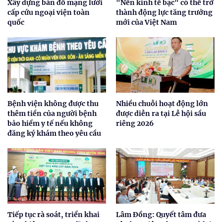
Xây dựng bản đồ mạng lưới
"Nền kinh tế bạc" có thể trở
cấp cứu ngoại viện toàn
thành động lực tăng trưởng
quốc
mới của Việt Nam
Bệnh viện không được thu
Nhiều chuỗi hoạt động lớn
thêm tiền của người bệnh
được diễn ra tại Lễ hội sầu
bảo hiểm y tế nếu không
riêng 2026
đăng ký khám theo yêu cầu
Tiếp tục rà soát, triển khai
Lâm Đồng: Quyết tâm đưa