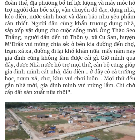
đoàn thể, địa phương bố trí lực lượng và máy móc hỗ
trợ người dân bốc xếp, vận chuyển đồ đạc, dựng nhà,
kéo điện, nước sinh hoạt và đảm bảo nhu yếu phẩm
cần thiết. Người dân cũng khẩn trương dựng nhà,
sắp xếp vật dụng cho cuộc sống mới. Ông Thào Seo
Thắng, người dân đến từ Thôn 9, xã Cư San, huyện
M’Đrắk vui mừng chia sẻ: ở bên kia đường đến chợ,
trạm xá xa, đường đi lại khó khăn nữa, mấy năm nay
gia đình cũng không làm được cái gì. Giờ mình qua
đây, được Nhà nước hỗ trợ mọi thứ, cán bộ cũng giúp
gia đình mình cất nhà, đấu điện… ở đây có cả trường
học, trạm xá, chợ, khu vui chơi luôn… Mọi thứ đều
gần nhà mới, gia đình mình vui mừng lắm. Chỉ chờ
cấp đất sản xuất nữa thôi”.