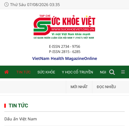
Thứ Sáu 07/08/2026 03:35
E-ISSN 2734 - 9756
P-ISSN 2815 - 6285
VietNam Health MagazineOnline
NLINE
TIN TỨC
SỨC KHỎE
Y HỌC CỔ TRUYỀN
NGHIÊN CỨU TRA
MỚI NHẤT
ĐỌC NHIỀU
TIN TỨC
Dấu ấn Việt Nam