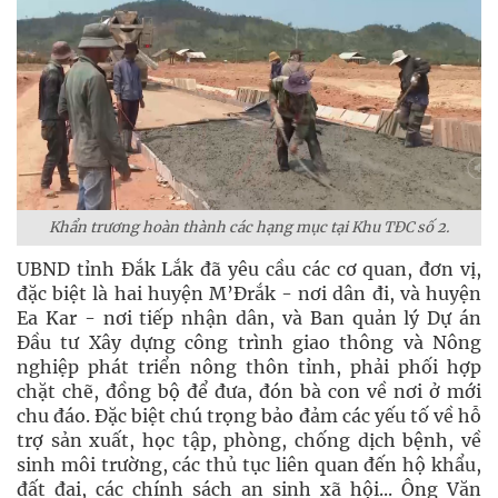
Khẩn trương hoàn thành các hạng mục tại Khu TĐC số 2.
UBND tỉnh Đắk Lắk đã yêu cầu các cơ quan, đơn vị,
đặc biệt là hai huyện M’Đrắk - nơi dân đi, và huyện
Ea Kar - nơi tiếp nhận dân, và Ban quản lý Dự án
Đầu tư Xây dựng công trình giao thông và Nông
nghiệp phát triển nông thôn tỉnh, phải phối hợp
chặt chẽ, đồng bộ để đưa, đón bà con về nơi ở mới
chu đáo. Đặc biệt chú trọng bảo đảm các yếu tố về hỗ
trợ sản xuất, học tập, phòng, chống dịch bệnh, về
sinh môi trường, các thủ tục liên quan đến hộ khẩu,
đất đai, các chính sách an sinh xã hội... Ông Văn