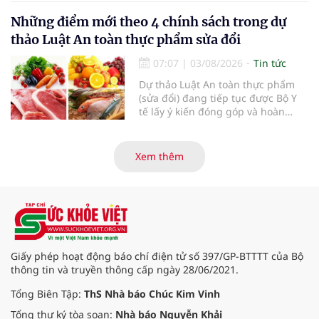
nhân đôi hiệu quả.
Những điểm mới theo 4 chính sách trong dự
thảo Luật An toàn thực phẩm sửa đổi
07:07
|
03/08/2026
Tin tức
Dự thảo Luật An toàn thực phẩm
(sửa đổi) đang tiếp tục được Bộ Y
tế lấy ý kiến đóng góp và hoàn
thiện với nhiều chính sách nhằm
đổi mới phương thức quản lý, tăng
cường hậu kiểm, ứng dụng chuyển
Xem thêm
đổi số, kiểm soát nguy cơ theo toàn
bộ chuỗi cung ứng và nâng cao
hiệu quả quản lý loại hình thức ăn
đường phố, bếp ăn tập thể, góp
phần nâng cao hiệu quả bảo đảm
an toàn thực phẩm trong giai đoạn
mới.
Giấy phép hoạt động báo chí điện tử số 397/GP-BTTTT của Bộ
thông tin và truyền thông cấp ngày 28/06/2021.
Tổng Biên Tập:
ThS Nhà báo Chúc Kim Vinh
Tổng thư ký tòa soạn:
Nhà báo Nguyễn Khải