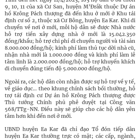
9, 10, 11 của xã Cư San, huyện M’Đrắk thuộc Dự án
hồ Krông Pách thượng đã đến khu ở mới ở Khu tái
định cư số 2, thuộc xã Cư Bông, huyện Ea Kar. Khi di
chuyển về nơi ở mới, mỗi hộ dân sẽ được Nhà nước
hỗ trợ tiền xây dựng nhà ở mới là 15.042.350
đồng/khẩu; hỗ trợ chi phí di chuyển người và tài sản
8.000.000 đồng/hộ; kinh phí làm thủ tục dời nhà cũ,
nhận nhà mới là 1.000.000 đồng và kinh phí làm lễ
tâm linh là 2.000.000 đồng/hộ; hỗ trợ khuyến khích
di chuyển đúng tiến độ 5.000.000 đồng/hộ.
Ngoài ra, các hộ dân còn nhận được sự hỗ trợ về y tế,
về giáo dục… theo khung chính sách bồi thường, hỗ
trợ tái định cư Dự án hồ Krông Pách thượng được
Thủ tướng Chính phủ phê duyệt tại Công văn
568/TTg-NN. Điều này sẽ giúp cho các hộ dân yên
tâm hơn khi đến nơi ở mới.
UBND huyện Ea Kar đã chỉ đạo Tổ đón tiếp dân
huyện Ea Kar thường trực có mặt; các cấp, ngành,