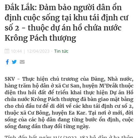
Đắk Lắk: Đảm bảo người dân ổn
định cuộc sống tại khu tái định cư
số 2 - thuộc dự án hồ chứa nước
Krông Pách thượng
10:44
|
12/04/2023
Tin tức
SKV - Thực hiện chủ trương của Đảng, Nhà nước,
hàng trăm hộ dân ở xã Cư San, huyện M’Đrắk thuộc
diện thu hồi đất để triển khai thực hiện Dự án Hồ
chứa nước Krông Pách thượng đã bàn giao mặt bằng
cho chủ đầu tư để di dời về các khu tái định cư số 2,
thuộc xã Cư Bông, huyện Ea Kar. Tại nơi ở mới, đời
sống của các hộ dân đang từng bước ổn định, cuộc
sống đang dần thay đổi từng ngày.
Tính đến hết ngày 11/4/2023, 183 hộ dân ở ba thôn