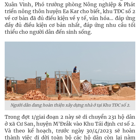
Xuân Vinh, Phó trưởng phòng Nông nghiệp & Phát
triển nông thôn huyện Ea Kar cho biết, khu TĐC số 2
về cơ bản đã đủ điều kiện về y tế, văn hóa… đáp ứng
đầy đủ điều kiện cơ bản nhất, đáp ứng nhu cầu tối
thiểu cho người dân đến sinh sống.
Người dân đang hoàn thiện xây dựng nhà ở tại Khu TĐC số 2.
Trong đợt 1/giai đoạn 2 này sẽ di chuyển 231 hộ dân
ở xã Cư San, huyện M’Đrắk vào Khu Tái định cư số 2.
Và theo kế hoạch, trước ngày 30/4/2023 sẽ hoàn
thành việc di dời toàn bộ các hộ dân còn lại nằm