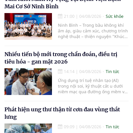
tuần hoàn thành công sau ca vi
Mai Cơ Sở Ninh Bình
phẫu kéo dài 3 giờ.
21:00
|
04/08/2026
Sức khỏe
Ninh Bình – Trong bầu không khí
ấm áp, giàu cảm xúc, chương trình
nghệ thuật – thiện nguyện "Khúc
ca Blouse trắng" đã chính thức
khởi động hành trình năm 2026 với
điểm dừng chân đầu tiên tại Bệnh
Nhiều tiến bộ mới trong chẩn đoán, điều trị
viện Bạch Mai cơ sở Ninh Bình.
tiêu hóa - gan mật 2026
14:14
|
04/08/2026
Tin tức
Ứng dụng trí tuệ nhân tạo (AI)
trong nội soi, kỹ thuật cắt u dưới
niêm mạc qua đường ống mềm và
các tiến bộ mới hướng tới "chữa
khỏi chức năng" bệnh viêm gan B
là những nội dung trọng tâm được
Phát hiện ung thư thận từ cơn đau vùng thắt
báo cáo tại Hội thảo khoa học cập
lưng
nhật chẩn đoán và điều trị bệnh lý
tiêu hóa - gan mật vừa diễn ra
09:09
|
04/08/2026
Tin tức
ngày 1/8 tại Bệnh viện Đại học