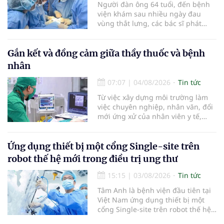
Người đàn ông 64 tuổi, đến bệnh
quốc tế Hồng Bàng.
viện khám sau nhiều ngày đau
vùng thắt lưng, các bác sĩ phát
hiện khối u thận phải kích thước
khoảng 3cm, nghi ngờ ung thư
biểu mô tế bào thận. Với khối u còn
Gắn kết và đồng cảm giữa thầy thuốc và bệnh
ở giai đoạn sớm, người bệnh được
nhân
chỉ định cắt bán phần thận phải
bằng phẫu thuật robot thay vì phải
07:07
|
04/08/2026
Tin tức
cắt bỏ toàn bộ quả thận như trước
Từ việc xây dựng môi trường làm
đây.
việc chuyên nghiệp, nhân văn, đổi
mới ứng xử của nhân viên y tế,
Bệnh viện đa khoa khu vực Phúc
Yên (tỉnh Phú Thọ) đã tạo nên sự
đồng cảm, gắn kết cao giữa thầy
Ứng dụng thiết bị một cổng Single-site trên
thuốc với bệnh nhân.
robot thế hệ mới trong điều trị ung thư
15:15
|
03/08/2026
Tin tức
Tâm Anh là bệnh viện đầu tiên tại
Việt Nam ứng dụng thiết bị một
cổng Single-site trên robot thế hệ
mới điều trị ung thư tuyến tiền liệt,