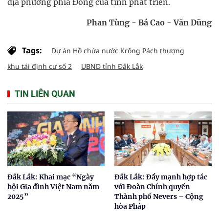
địa phương phía Đông của tỉnh phát triển.
Phan Tùng - Bá Cao - Văn Dũng
Tags:
Dự án Hồ chứa nước Krông Pách thượng
khu tái định cư số 2
UBND tỉnh Đắk Lắk
TIN LIÊN QUAN
Đắk Lắk: Khai mạc “Ngày
Đắk Lắk: Đẩy mạnh hợp tác
hội Gia đình Việt Nam năm
với Đoàn Chính quyền
2025”
Thành phố Nevers – Cộng
hòa Pháp