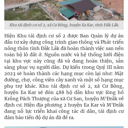
Khu tái định cư số 2, xã Cư Bông, huyện Ea Kar, tỉnh Đắk Lắk.
Hiện Khu tái định cư số 2 được Ban Quản lý dự án
đầu tư xây dựng công trình giao thông và Phát triển
nông thôn tỉnh Đắk Lắk đã hoàn thành việc san nền
toàn bộ lô đất ở. Nguồn nước và hệ thống lưới điện
tại khu vực này cũng đã và đang hoàn thiện, sẵn
sàng phục vụ người dân. Dự kiến trong Quý III năm
2023 sẽ hoàn thành các hạng mục còn lại như: Mặt
đường, chợ, công viên cây xanh và một số hạng mục
phụ trợ khác. Khu tái định cư số 2, xã Cư Bông,
huyện Ea Kar sẽ đón 488 hộ dân khu vực lòng hồ
Krông Pách Thượng của xã Cư San, huyện M’Đrắk về
định cư. Hiện địa phương 2 huyện Ea Kar và M’Đrắk
đang nỗ lực triển khai công tác di dân, tái định cư
đảm bảo tiến độ dự án đã đề ra.