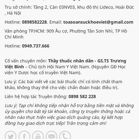
Trụ sở chính: Tầng 2, Căn 03NV03, khu đô thị Lideco, Hoài Đức
, Hà Nội
Hotline:
0898582228
. Email:
toasoansuckhoeviet@gmail.com
Văn phòng TP.HCM: 909 Âu cơ, Phường Tân Sơn Nhì, TP Hồ
Chí Minh
Hotline:
0949.737.666
Cố vấn chuyên môn:
Thầy thuốc nhân dân - GS.TS Trương
Việt Bình
– Chủ tịch Hội Nam Y Việt Nam. (Nguyên GĐ Học
viện Y Dược học cổ truyền Việt Nam).
Lưu ý: Các bài viết về các bài thuốc chỉ có tính chất tham
khảo, không thay thế cho việc chẩn đoán hoặc điều trị.
Liên hệ hợp tác Truyền thông:
0898 582 228
Lưu ý: Tạp chí không tiếp nhận hỗ trợ bằng tiền mặt và không
ủy quyền cho bất kỳ tài khoản, công ty truyền thông hoặc cá
nhân nào thực hiện việc giao dịch quảng cáo, ký kết hợp
đồng hay giao dịch trực tiếp! Trân trọng cảm ơn!