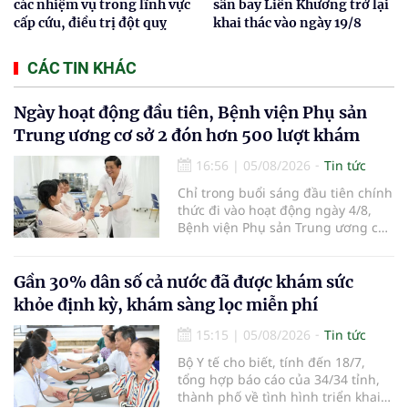
các nhiệm vụ trong lĩnh vực
sân bay Liên Khương trở lại
cấp cứu, điều trị đột quỵ
khai thác vào ngày 19/8
CÁC TIN KHÁC
Ngày hoạt động đầu tiên, Bệnh viện Phụ sản
Trung ương cơ sở 2 đón hơn 500 lượt khám
16:56
|
05/08/2026
Tin tức
Chỉ trong buổi sáng đầu tiên chính
thức đi vào hoạt động ngày 4/8,
Bệnh viện Phụ sản Trung ương cơ
sở 2 đã tiếp đón hơn 500 lượt
người đến khám, điều trị và đón
em bé đầu tiên chào đời.
Gần 30% dân số cả nước đã được khám sức
khỏe định kỳ, khám sàng lọc miễn phí
15:15
|
05/08/2026
Tin tức
Bộ Y tế cho biết, tính đến 18/7,
tổng hợp báo cáo của 34/34 tỉnh,
thành phố về tình hình triển khai