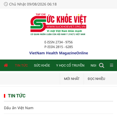
Chủ Nhật 09/08/2026 06:18
E-ISSN 2734 - 9756
P-ISSN 2815 - 6285
VietNam Health MagazineOnline
NLINE
TIN TỨC
SỨC KHỎE
Y HỌC CỔ TRUYỀN
NGHIÊN CỨU TRA
MỚI NHẤT
ĐỌC NHIỀU
TIN TỨC
Dấu ấn Việt Nam