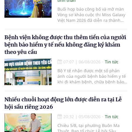
tinh thần
Buổi họp báo công bố và mở màn
Vòng sơ khảo cuộc thi Miss Galaxy
Việt Nam 2026 đã diễn ra thành
công rực rỡ. Sự kiện đánh dấu sự
khởi đầu của một đấu trường nhan
Bệnh viện không được thu thêm tiền của người
sắc quy mô, khác biệt và tiên
phong – nơi tôn vinh vẻ đẹp thời
bệnh bảo hiểm y tế nếu không đăng ký khám
đại mới kết hợp giữa Tri thức, Bản
theo yêu cầu
lĩnh, Văn hóa và Công nghệ số
07:07
|
06/08/2026
Tin tức
Bộ Y tế nhận được một số phản
ánh của người bệnh bảo hiểm y tế
khi đi khám bệnh, chữa bệnh bảo
hiểm y tế đúng trình tự, thủ tục
quy định, không đăng ký khám
bệnh, chữa bệnh theo yêu cầu
Nhiều chuỗi hoạt động lớn được diễn ra tại Lễ
nhưng vẫn phải nộp thêm các chi
hội sầu riêng 2026
phí khám bệnh, chữa bệnh ngoài
phần cùng chi trả.
20:32
|
05/08/2026
Tin tức
Chiều 5/8, tại phường Buôn Ma
Thuột, Ban tổ chức Lễ hội Sầu