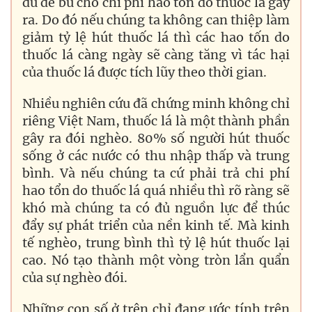
đủ để bù cho chi phí hao tốn do thuốc lá gây
ra. Do đó nếu chúng ta không can thiệp làm
giảm tỷ lệ hút thuốc lá thì các hao tốn do
thuốc lá càng ngày sẽ càng tăng vì tác hại
của thuốc lá được tích lũy theo thời gian.
Nhiều nghiên cứu đã chứng minh không chỉ
riêng Việt Nam, thuốc lá là một thành phần
gây ra đói nghèo. 80% số người hút thuốc
sống ở các nước có thu nhập thấp và trung
bình. Và nếu chúng ta cứ phải trả chi phí
hao tổn do thuốc lá quá nhiều thì rõ ràng sẽ
khó mà chúng ta có đủ nguồn lực để thúc
đẩy sự phát triển của nền kinh tế. Mà kinh
tế nghèo, trung bình thì tỷ lệ hút thuốc lại
cao. Nó tạo thành một vòng tròn lẩn quẩn
của sự nghèo đói.
Những con số ở trên chỉ đang ước tính trên