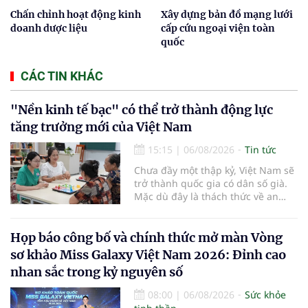
Chấn chỉnh hoạt động kinh
Xây dựng bản đồ mạng lưới
doanh dược liệu
cấp cứu ngoại viện toàn
quốc
CÁC TIN KHÁC
"Nền kinh tế bạc" có thể trở thành động lực
tăng trưởng mới của Việt Nam
15:15
|
06/08/2026
Tin tức
Chưa đầy một thập kỷ, Việt Nam sẽ
trở thành quốc gia có dân số già.
Mặc dù đây là thách thức về an
sinh xã hội, tuy nhiên cũng mở ra
"nền kinh tế bạc", lĩnh vực dự báo
có giá trị hàng tỷ USD.
Họp báo công bố và chính thức mở màn Vòng
sơ khảo Miss Galaxy Việt Nam 2026: Đỉnh cao
nhan sắc trong kỷ nguyên số
08:00
|
06/08/2026
Sức khỏe