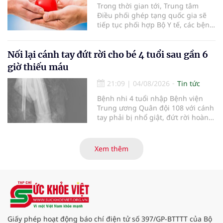
Trong thời gian tới, Trung tâm
Điều phối ghép tạng quốc gia sẽ
tiếp tục phối hợp Bộ Y tế, các bệnh
viện và các cơ quan liên quan để
mở rộng mạng lưới điều phối, tăng
cường truyền thông, hoàn thiện
Nối lại cánh tay đứt rời cho bé 4 tuổi sau gần 6
quy trình chuyên môn và hệ thống
giờ thiếu máu
pháp luật để thúc đẩy lĩnh vực
hiến và ghép mô tạng.
21:09
|
04/08/2026
Tin tức
Bệnh nhi 4 tuổi nhập Bệnh viện
Trung ương Quân đội 108 với cánh
tay phải bị nhổ giật, đứt rời hoàn
toàn do tai nạn giao thông. Dù
mạch máu, thần kinh bị tổn
thương nặng và thời gian thiếu
Xem thêm
máu kéo dài, các bác sĩ đã tái lập
tuần hoàn thành công sau ca vi
phẫu kéo dài 3 giờ.
Giấy phép hoạt động báo chí điện tử số 397/GP-BTTTT của Bộ