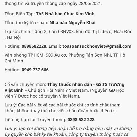
thông tin và truyền thông cấp ngày 28/06/2021.
Tổng Biên Tập:
ThS Nhà báo Chúc Kim Vinh
Tổng thư ký tòa soạn:
Nhà báo Nguyễn Khải
Trụ sở chính: Tầng 2, Căn 03NV03, khu đô thị Lideco, Hoài Đức
, Hà Nội
Hotline:
0898582228
. Email:
toasoansuckhoeviet@gmail.com
Văn phòng TP.HCM: 909 Âu cơ, Phường Tân Sơn Nhì, TP Hồ
Chí Minh
Hotline:
0949.737.666
Cố vấn chuyên môn:
Thầy thuốc nhân dân - GS.TS Trương
Việt Bình
– Chủ tịch Hội Nam Y Việt Nam. (Nguyên GĐ Học
viện Y Dược học cổ truyền Việt Nam).
Lưu ý: Các bài viết về các bài thuốc chỉ có tính chất tham
khảo, không thay thế cho việc chẩn đoán hoặc điều trị.
Liên hệ hợp tác Truyền thông:
0898 582 228
Lưu ý: Tạp chí không tiếp nhận hỗ trợ bằng tiền mặt và không
ủy quyền cho bất kỳ tài khoản, công ty truyền thông hoặc cá