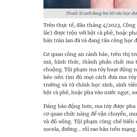
Thuốc lá mới đang len lỏi vào học đư
Trên thực tế, đầu tháng 4/2023, Công 
lắc) được trộn với bột cà phê, hoặc ph
bán tràn lan đã và đang tấn công học 
Cơ quan công an cảnh báo, trên thị t
mã, hình thức, thành phần chất ma t
chuộng. Tội phạm ma túy hoạt động ngày
kéo nên tìm đủ mọi cách đưa ma tú
trường và từ chính học sinh, sinh viê
bột cà phê, hoặc pha vào nước ngọt, s
Đáng báo động hơn, ma túy được pha 
cơ quan chức năng để vận chuyển, mua
và đồ uống. Tội phạm cũng chế biến 
socola, đường… rồi rao bán trên mạng.