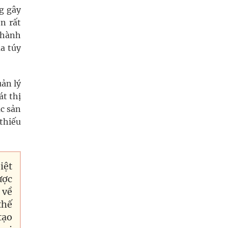
g gây
n rất
 hành
a túy
uản lý
t thị
c sản
thiếu
iệt
ược
 về
thế
tạo