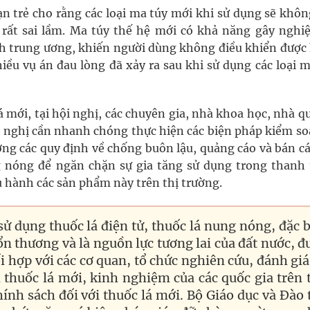
n trẻ cho rằng các loại ma túy mới khi sử dụng sẽ khôn
 rất sai lầm. Ma túy thế hệ mới có khả năng gây nghiệ
nh trung ương, khiến người dùng không điều khiển được
iều vụ án đau lòng đã xảy ra sau khi sử dụng các loại m
 mới, tại hội nghị, các chuyên gia, nhà khoa học, nhà q
 nghị cần nhanh chóng thực hiện các biện pháp kiểm soá
ờng các quy định về chống buôn lậu, quảng cáo và bán cá
g nóng để ngăn chặn sự gia tăng sử dụng trong thanh 
 hành các sản phẩm này trên thị trường.
 dụng thuốc lá điện tử, thuốc lá nung nóng, đặc b
ổn thương và là nguồn lực tương lai của đất nước, đ
ối hợp với các cơ quan, tổ chức nghiên cứu, đánh giá
thuốc lá mới, kinh nghiệm của các quốc gia trên 
hính sách đối với thuốc lá mới. Bộ Giáo dục và Đào 