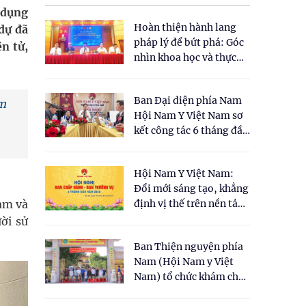
 dụng
Hoàn thiện hành lang
 dự đã
pháp lý để bứt phá: Góc
n tử,
nhìn khoa học và thực
tiễn tại Tọa đàm " Đề
xuất một số nội dung
Ban Đại diện phía Nam
cho Luật Y dược cổ
im
Hội Nam Y Việt Nam sơ
truyền Việt Nam"
kết công tác 6 tháng đầu
năm 2026
Hội Nam Y Việt Nam:
Đổi mới sáng tạo, khẳng
am và
định vị thế trên nền tảng
y học cổ truyền và khoa
ời sử
học hiện đại
Ban Thiện nguyện phía
Nam (Hội Nam y Việt
Nam) tổ chức khám chữa
bệnh y học cổ truyền và