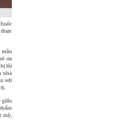
(thuốc
y được
ó mẫu
rẻ ưa
bị lôi
h nhà
ộn với
ch.
 giấu
 phẩm
t mỳ,