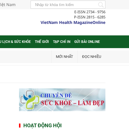
Việt Nam
E-ISSN 2734 - 9756
P-ISSN 2815 - 6285
VietNam Health MagazineOnline
U LỊCH & SỨC KHỎE
THẾ GIỚI
TẠP CHÍ IN
GỬI BÀI ONLINE
MỚI NHẤT
ĐỌC NHIỀU
HOẠT ĐỘNG HỘI