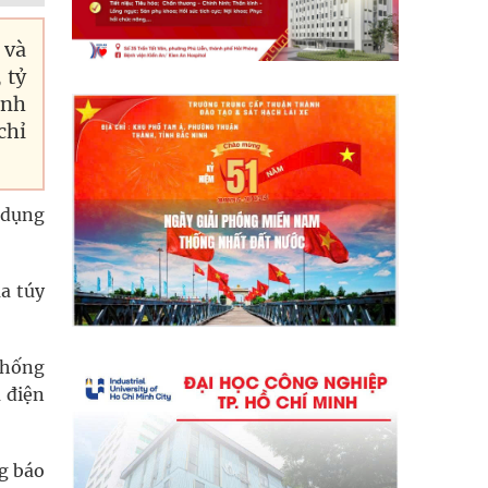
 và
 tỷ
inh
chỉ
ử dụng
a túy
chống
á điện
ng báo