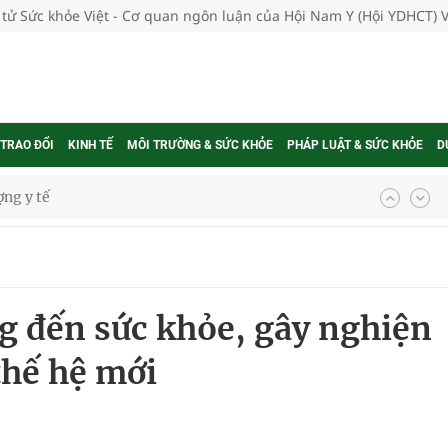
 tử Sức khỏe Việt - Cơ quan ngôn luận của Hội Nam Y (Hội YDHCT) 
 TRAO ĐỔI
KINH TẾ
MÔI TRƯỜNG & SỨC KHỎE
PHÁP LUẬT & SỨC KHỎE
D
ổi theo cách ít ai ngờ tới
hát triển gắn với chuyển đổi số
ờng Phú Thạnh
g đến sức khỏe, gây nghiện
hìn phụ nữ mỗi năm
thế hệ mới
ợng thuốc