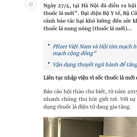
Cách âm nhạc trị liệu được “đo ni đóng giày”
Ngày 27/4, tại Hà Nội đã diễn ra hộ
thuốc lá mới”. Đại diện Bộ Y tế, Bộ C
Dự báo thời tiết ngày 08/8/2026: Bắc Bộ nắng nón
cảnh báo tác hại khó lường đến sức k
thuốc lá nung nóng (thuốc lá mới)...
Cảnh báo 3 thời điểm nguy hiểm trong ngày dễ xả
Đề xuất cơ chế thu hút nhân lực, nâng cao chất lư
Pfizer Việt Nam và Hội tim mạch ho
mạch cộng đồng”
Vận dụng thuyết ngũ hành để tăng
Liên tục nhập viện vì sốc thuốc lá mới
Báo cáo hội thảo cho biết, từ năm 20
nhanh chóng thu hút giới trẻ. Với sự
dụng thuốc lá điện tử đang gia tăng.