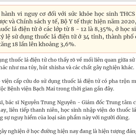
 hành vi nguy cơ đối với sức khỏe học sinh THCS
ợc và Chính sách y tế, Bộ Y tế thực hiện năm 2020,
ốc lá điện tử ở các lớp từ 8 - 12 là 8,35%, ở học s
ỷ lệ sử dụng thuốc lá điện tử ở 34 tỉnh, thành phố 
ăng 18 lần lên khoảng 3,6%.
ng thuốc lá điện tử cho thấy rõ về mối liên quan giữa s
 khác như ma túy, hút shisha và các chất gây nghiện khác.
 viện cấp cứu do sử dụng thuốc lá điện tử có pha trộn m
ộc Bệnh viện Bạch Mai trong thời gian gần đây.
n sĩ, bác sĩ Nguyễn Trung Nguyên - Giám đốc Trung tâm 
y, liên tiếp thanh niên, học sinh nhập viện do thuốc l
ng sự nguy hiểm của loại sản phẩm này với người dùng.
t gây nghiện ở học đường hiện nay đang là hiện tượng đá