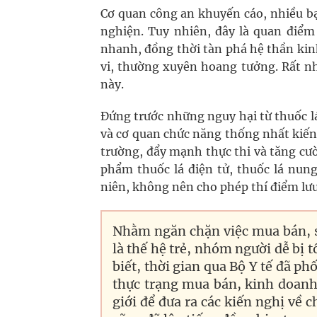
Cơ quan công an khuyến cáo, nhiều bạ
nghiện. Tuy nhiên, đây là quan điểm
nhanh, đồng thời tàn phá hệ thần ki
vi, thường xuyên hoang tưởng. Rất nh
này.
Đứng trước những nguy hại từ thuốc lá
và cơ quan chức năng thống nhất kiến
trường, đẩy mạnh thực thi và tăng cư
phẩm thuốc lá điện tử, thuốc lá nun
niên, không nên cho phép thí điểm lưu
Nhằm ngăn chặn việc mua bán, sử
là thế hệ trẻ, nhóm người dễ bị t
biết, thời gian qua Bộ Y tế đã ph
thực trạng mua bán, kinh doanh 
giới để đưa ra các kiến nghị về c