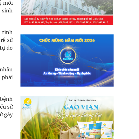
ệ mới
 sinh
 tình
 rê sử
tự do
 nhân
 phải
 bệnh
ều sử
tử gây