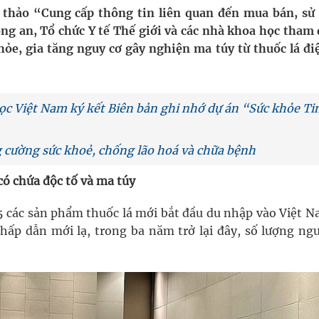
i thảo “Cung cấp thông tin liên quan đến mua bán, sử
ông an, Tổ chức Y tế Thế giới và các nhà khoa học tham
g, nhiệt độ cao nhất 35 độ
hỏe, gia tăng nguy cơ gây nghiện ma túy từ thuốc lá điệ
y ra đột qụy
ợng y tế
̣c Việt Nam ký kết Biên bản ghi nhớ dự án “Sức khỏe T
 cường sức khoẻ, chống lão hoá và chữa bệnh
 có chứa độc tố và ma túy
15 các sản phẩm thuốc lá mới bắt đầu du nhập vào Việt N
 hấp dẫn mới lạ, trong ba năm trở lại đây, số lượng ngư