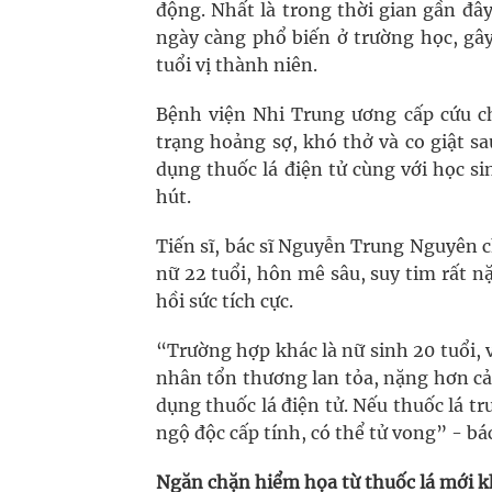
động. Nhất là trong thời gian gần đâ
ngày càng phổ biến ở trường học, gây
tuổi vị thành niên.
Bệnh viện Nhi Trung ương cấp cứu ch
trạng hoảng sợ, khó thở và co giật sa
dụng thuốc lá điện tử cùng với học s
hút.
Tiến sĩ, bác sĩ Nguyễn Trung Nguyên 
nữ 22 tuổi, hôn mê sâu, suy tim rất 
hồi sức tích cực.
“Trường hợp khác là nữ sinh 20 tuổi,
nhân tổn thương lan tỏa, nặng hơn cả
dụng thuốc lá điện tử. Nếu thuốc lá tr
ngộ độc cấp tính, có thể tử vong” - 
Ngăn chặn hiểm họa từ thuốc lá mới 