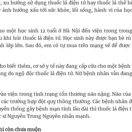
y, xu hướng sử dụng thuốc lá điện tử hay thuốc lá thế h
 ảnh hưởng xấu tới sức khỏe, lối sống, hành vi của học
o một học sinh 12 tuổi ở Hà Nội đến viện trong trong
u khi hút thuốc lá điện tử. Học sinh này được bạn bè rủ
inh lớp lớn. Sau đó, em có tự mua trên mạng về để được 
cho biết thêm, cơ sở y tế này đang cấp cứu cho một bệnh
nặng do ngộ độc thuốc lá điện tử. Nữ bệnh nhân vẫn đang
 vào viện trong tình trạng tổn thương não nặng. Não của
 các trường hợp đột quỵ thông thường. Các bệnh nhân đ
uyền thống gây bệnh mạn tính lâu dài thì thuốc lá điện 
bác sĩ Nguyễn Trung Nguyên nhấn mạnh.
khi còn chưa muộn