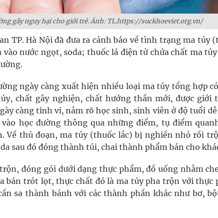
ờng gây nguy hại cho giới trẻ. Ảnh: TL.https://suckhoeviet.org.vn/
an TP. Hà Nội đã đưa ra cảnh báo về tình trạng ma túy 
a vào nước ngọt, soda; thuốc lá điện tử chứa chất ma tú
đường.
rường ngày càng xuất hiện nhiều loại ma túy tổng hợp c
úy, chất gây nghiện, chất hướng thần mới, được giới t
 càng tinh vi, nắm rõ học sinh, sinh viên ở độ tuổi dễ 
y vào học đường thông qua những điểm, tụ điểm quan
n. Về thủ đoạn, ma túy (thuốc lắc) bị nghiền nhỏ rồi tr
oda sau đó đóng thành túi, chai thành phẩm bán cho khá
trộn, đóng gói dưới dạng thực phẩm, đồ uống nhằm che
 bán trót lọt, thực chất đó là ma túy pha trộn với thực
cần sa thành bánh với các thành phần khác như bơ, bộ