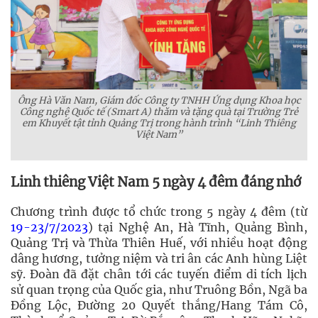
Ông Hà Văn Nam, Giám đốc Công ty TNHH Ứng dụng Khoa học
Công nghệ Quốc tế (Smart A) thăm và tặng quà tại Trường Trẻ
em Khuyết tật tỉnh Quảng Trị trong hành trình “Linh Thiêng
Việt Nam”
Linh thiêng Việt Nam 5 ngày 4 đêm đáng nhớ
Chương trình được tổ chức trong 5 ngày 4 đêm (từ
19-23/7/2023
) tại Nghệ An, Hà Tĩnh, Quảng Bình,
Quảng Trị và Thừa Thiên Huế, với nhiều hoạt động
dâng hương, tưởng niệm và tri ân các Anh hùng Liệt
sỹ. Đoàn đã đặt chân tới các tuyến điểm di tích lịch
sử quan trọng của Quốc gia, như Truông Bồn, Ngã ba
Đồng Lộc, Đường 20 Quyết thắng/Hang Tám Cô,