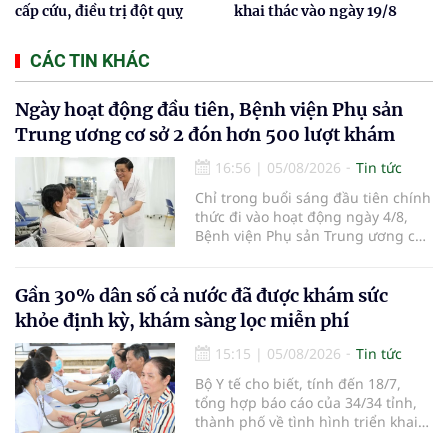
cấp cứu, điều trị đột quỵ
khai thác vào ngày 19/8
CÁC TIN KHÁC
Ngày hoạt động đầu tiên, Bệnh viện Phụ sản
Trung ương cơ sở 2 đón hơn 500 lượt khám
16:56
|
05/08/2026
Tin tức
Chỉ trong buổi sáng đầu tiên chính
thức đi vào hoạt động ngày 4/8,
Bệnh viện Phụ sản Trung ương cơ
sở 2 đã tiếp đón hơn 500 lượt
người đến khám, điều trị và đón
em bé đầu tiên chào đời.
Gần 30% dân số cả nước đã được khám sức
khỏe định kỳ, khám sàng lọc miễn phí
15:15
|
05/08/2026
Tin tức
Bộ Y tế cho biết, tính đến 18/7,
tổng hợp báo cáo của 34/34 tỉnh,
thành phố về tình hình triển khai
khám sức khỏe định kỳ, khám sàng