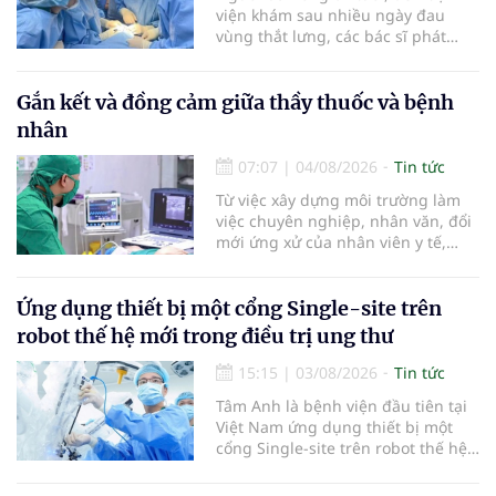
viện khám sau nhiều ngày đau
vùng thắt lưng, các bác sĩ phát
hiện khối u thận phải kích thước
khoảng 3cm, nghi ngờ ung thư
biểu mô tế bào thận. Với khối u còn
Gắn kết và đồng cảm giữa thầy thuốc và bệnh
ở giai đoạn sớm, người bệnh được
nhân
chỉ định cắt bán phần thận phải
bằng phẫu thuật robot thay vì phải
07:07
|
04/08/2026
Tin tức
cắt bỏ toàn bộ quả thận như trước
Từ việc xây dựng môi trường làm
đây.
việc chuyên nghiệp, nhân văn, đổi
mới ứng xử của nhân viên y tế,
Bệnh viện đa khoa khu vực Phúc
Yên (tỉnh Phú Thọ) đã tạo nên sự
đồng cảm, gắn kết cao giữa thầy
Ứng dụng thiết bị một cổng Single-site trên
thuốc với bệnh nhân.
robot thế hệ mới trong điều trị ung thư
15:15
|
03/08/2026
Tin tức
Tâm Anh là bệnh viện đầu tiên tại
Việt Nam ứng dụng thiết bị một
cổng Single-site trên robot thế hệ
mới điều trị ung thư tuyến tiền liệt,
nhân đôi hiệu quả.