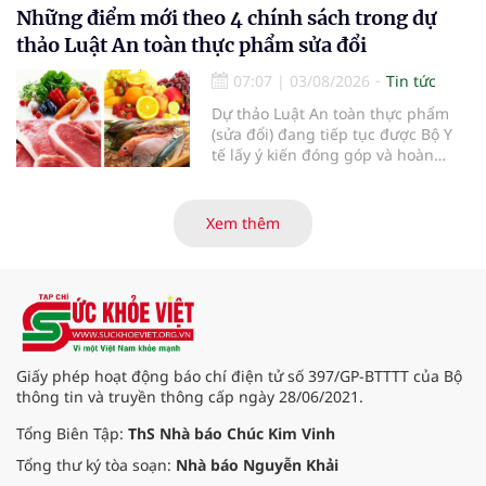
Những điểm mới theo 4 chính sách trong dự
thảo Luật An toàn thực phẩm sửa đổi
07:07
|
03/08/2026
Tin tức
Dự thảo Luật An toàn thực phẩm
(sửa đổi) đang tiếp tục được Bộ Y
tế lấy ý kiến đóng góp và hoàn
thiện với nhiều chính sách nhằm
đổi mới phương thức quản lý, tăng
cường hậu kiểm, ứng dụng chuyển
Xem thêm
đổi số, kiểm soát nguy cơ theo toàn
bộ chuỗi cung ứng và nâng cao
hiệu quả quản lý loại hình thức ăn
đường phố, bếp ăn tập thể, góp
phần nâng cao hiệu quả bảo đảm
an toàn thực phẩm trong giai đoạn
mới.
Giấy phép hoạt động báo chí điện tử số 397/GP-BTTTT của Bộ
thông tin và truyền thông cấp ngày 28/06/2021.
Tổng Biên Tập:
ThS Nhà báo Chúc Kim Vinh
Tổng thư ký tòa soạn:
Nhà báo Nguyễn Khải