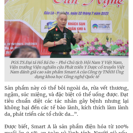
PGS.TS.Đại tá Hồ Bá Do - Phó Chủ tịch Hội Nam Y Việt Nam,
Viện trưởng Viện nghiên cứu Phát triển Y Dược cổ truyền Việt
Nam đánh giá cao sản phẩm Smart A của Công ty TNHH Ứng
dụng khoa học Công nghệ Quốc tế
Sản phẩm này có thể bôi ngoài da, rửa vết thương,
ngậm, súc miệng, và đặc biệt có thể uống được. Đạt
tiêu chuẩn diệt các tác nhân gây bệnh nhưng lại
không hại đến các tế bào lành, kích thích làm lành
da, phát triển các tổ chức da...”.
Được biết, Smart A là sản phẩm điện hóa từ 100%
muối ăn 0,5% an toàn và lành tính. Người già yếu,