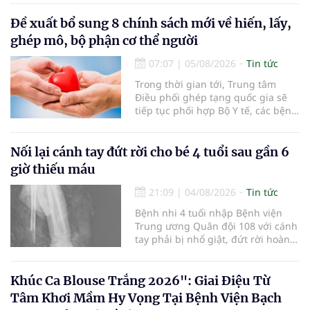
lọc miễn phí cho người dân, ghi
nhận 32.286.360 người, chiếm gần
Đề xuất bổ sung 8 chính sách mới về hiến, lấy,
30% dân số cả nước đã được khám
ghép mô, bộ phận cơ thể người
sức khỏe định kỳ năm nay.
07:07
|
05/08/2026
Tin tức
Trong thời gian tới, Trung tâm
Điều phối ghép tạng quốc gia sẽ
tiếp tục phối hợp Bộ Y tế, các bệnh
viện và các cơ quan liên quan để
mở rộng mạng lưới điều phối, tăng
cường truyền thông, hoàn thiện
Nối lại cánh tay đứt rời cho bé 4 tuổi sau gần 6
quy trình chuyên môn và hệ thống
giờ thiếu máu
pháp luật để thúc đẩy lĩnh vực
hiến và ghép mô tạng.
21:09
|
04/08/2026
Tin tức
Bệnh nhi 4 tuổi nhập Bệnh viện
Trung ương Quân đội 108 với cánh
tay phải bị nhổ giật, đứt rời hoàn
toàn do tai nạn giao thông. Dù
mạch máu, thần kinh bị tổn
thương nặng và thời gian thiếu
Khúc Ca Blouse Trắng 2026": Giai Điệu Từ
máu kéo dài, các bác sĩ đã tái lập
Tâm Khơi Mầm Hy Vọng Tại Bệnh Viện Bạch
tuần hoàn thành công sau ca vi