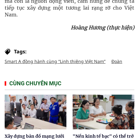
mà còn là nguồn động viên, cảm hứng để chúng ta
tiếp tục xây dựng một tương lai rạng rỡ cho Việt
Nam.
Hoàng Hương (thực hiện)
Tags:
Smart A đồng hành cùng “Linh thiêng Việt Nam”
Đoàn
CÙNG CHUYÊN MỤC
Xây dựng bản đồ mạng lưới
"Nền kinh tế bạc" có thể trở