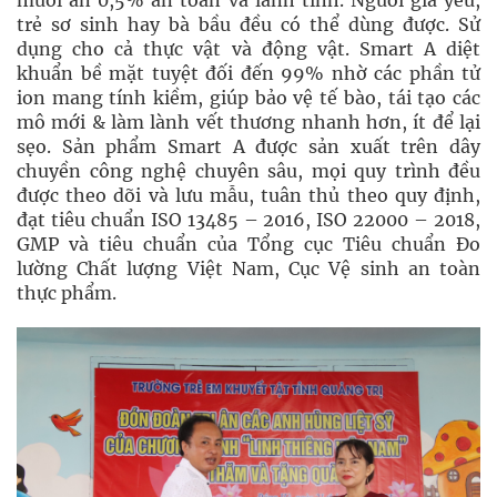
trẻ sơ sinh hay bà bầu đều có thể dùng được. Sử
dụng cho cả thực vật và động vật. Smart A diệt
khuẩn bề mặt tuyệt đối đến 99% nhờ các phần tử
ion mang tính kiềm, giúp bảo vệ tế bào, tái tạo các
mô mới & làm lành vết thương nhanh hơn, ít để lại
sẹo. Sản phẩm Smart A được sản xuất trên dây
chuyền công nghệ chuyên sâu, mọi quy trình đều
được theo dõi và lưu mẫu, tuân thủ theo quy định,
đạt tiêu chuẩn ISO 13485 – 2016, ISO 22000 – 2018,
GMP và tiêu chuẩn của Tổng cục Tiêu chuẩn Đo
lường Chất lượng Việt Nam, Cục Vệ sinh an toàn
thực phẩm.