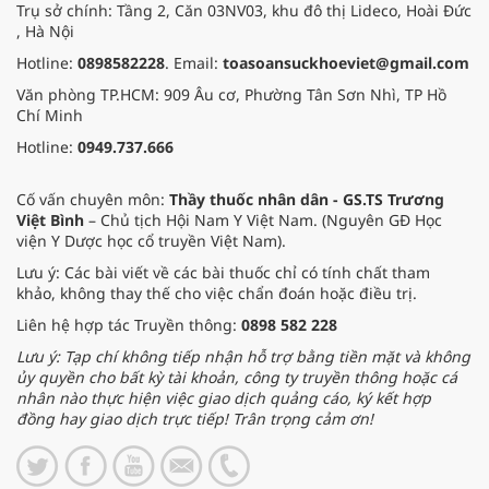
Trụ sở chính: Tầng 2, Căn 03NV03, khu đô thị Lideco, Hoài Đức
, Hà Nội
Hotline:
0898582228
. Email:
toasoansuckhoeviet@gmail.com
Văn phòng TP.HCM: 909 Âu cơ, Phường Tân Sơn Nhì, TP Hồ
Chí Minh
Hotline:
0949.737.666
Cố vấn chuyên môn:
Thầy thuốc nhân dân - GS.TS Trương
Việt Bình
– Chủ tịch Hội Nam Y Việt Nam. (Nguyên GĐ Học
viện Y Dược học cổ truyền Việt Nam).
Lưu ý: Các bài viết về các bài thuốc chỉ có tính chất tham
khảo, không thay thế cho việc chẩn đoán hoặc điều trị.
Liên hệ hợp tác Truyền thông:
0898 582 228
Lưu ý: Tạp chí không tiếp nhận hỗ trợ bằng tiền mặt và không
ủy quyền cho bất kỳ tài khoản, công ty truyền thông hoặc cá
nhân nào thực hiện việc giao dịch quảng cáo, ký kết hợp
đồng hay giao dịch trực tiếp! Trân trọng cảm ơn!