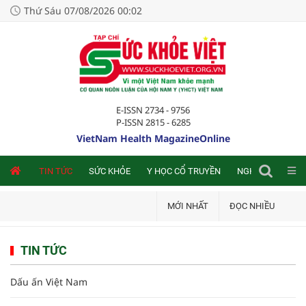
Thứ Sáu 07/08/2026 00:02
E-ISSN 2734 - 9756
P-ISSN 2815 - 6285
VietNam Health MagazineOnline
NLINE
TIN TỨC
SỨC KHỎE
Y HỌC CỔ TRUYỀN
NGHIÊN CỨU TRA
MỚI NHẤT
ĐỌC NHIỀU
TIN TỨC
Dấu ấn Việt Nam