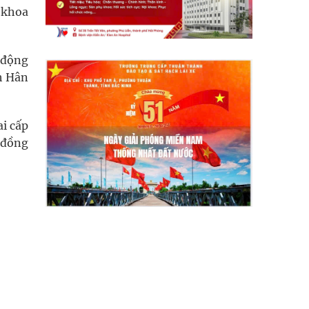
 khoa
 động
h Hân
i cấp
 đồng