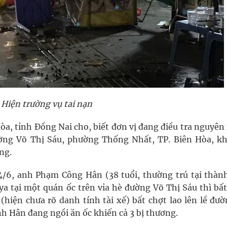
Hiện trường vụ tai nạn
òa, tỉnh Đồng Nai cho, biết đơn vị đang điều tra nguyê
ường Võ Thị Sáu, phường Thống Nhất, TP. Biên Hòa, kh
ng.
 4/6, anh Phạm Công Hân (38 tuổi, thường trú tại thàn
ya tại một quán ốc trên vỉa hè đường Võ Thị Sáu thì bấ
hiện chưa rõ danh tính tài xế) bất chợt lao lên lề đườ
anh Hân đang ngồi ăn ốc khiến cả 3 bị thương.