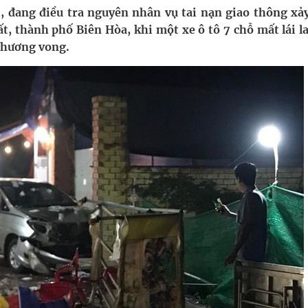
ầm
, đang điều tra nguyên nhân vụ tai nạn giao thông xảy
 thành phố Biên Hòa, khi một xe ô tô 7 chỗ mất lái la
i sầu riêng 2026
 thương vong.
nh vực cấp cứu, điều trị đột quỵ
 lại khai thác vào ngày 19/8
 Máu Của Các Loài Nhân Sâm (Panax Spp.): Tổng
oàn quốc