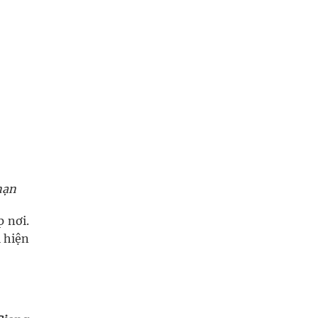
nạn
p nơi.
i hiện