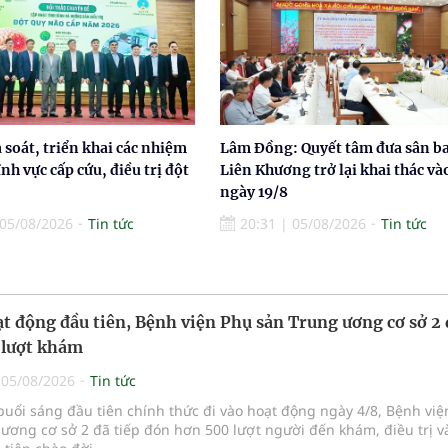
à soát, triển khai các nhiệm
Lâm Đồng: Quyết tâm đưa sân b
ĩnh vực cấp cứu, điều trị đột
Liên Khương trở lại khai thác và
ngày 19/8
05/08/2026
Tin tức
20:31
|
05/08/2026
Tin tức
t động đầu tiên, Bệnh viện Phụ sản Trung ương cơ sở 2
 lượt khám
|
05/08/2026
Tin tức
buổi sáng đầu tiên chính thức đi vào hoạt động ngày 4/8, Bệnh vi
ương cơ sở 2 đã tiếp đón hơn 500 lượt người đến khám, điều trị v