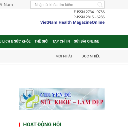
iệt Nam
E-ISSN 2734 - 9756
P-ISSN 2815 - 6285
VietNam Health MagazineOnline
U LỊCH & SỨC KHỎE
THẾ GIỚI
TẠP CHÍ IN
GỬI BÀI ONLINE
MỚI NHẤT
ĐỌC NHIỀU
HOẠT ĐỘNG HỘI