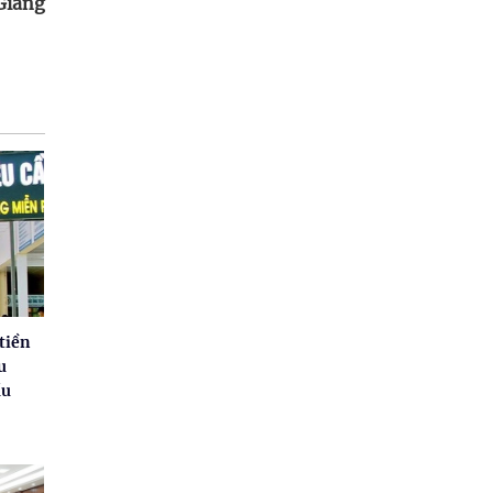
Giang
tiền
u
ầu