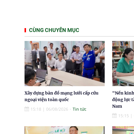
CÙNG CHUYÊN MỤC
Xây dựng bản đồ mạng lưới cấp cứu
"Nền kinh 
ngoại viện toàn quốc
động lực t
Nam
15:18
|
06/08/2026
Tin tức
15:15
|