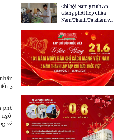
tặng quà cho 150 người
Chi hội Nam y tỉnh An
dân tại xã Tân Tập
Giang phối hợp Chùa
Nam Thạnh Tự khám và
cấp thuốc miễn phí cho
nhân dân
n nhân
iến 3
h phố
t ngờ,
ng và