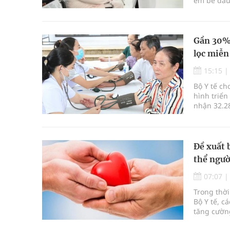
em bé đầu 
Gần 30% 
lọc miễn
15:15
Bộ Y tế ch
hình triển
nhận 32.2
định kỳ n
Đề xuất 
thể ngườ
07:07
Trong thời
Bộ Y tế, c
tăng cườn
để thúc đẩ