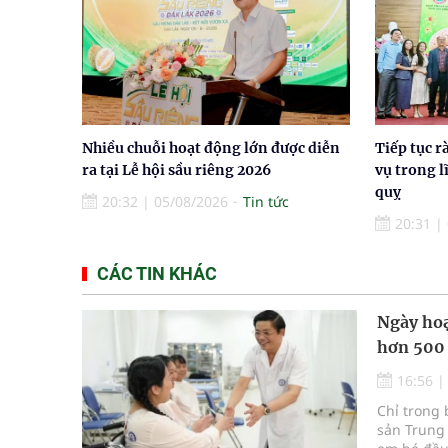
Nhiều chuỗi hoạt động lớn được diễn
Tiếp tục r
ra tại Lễ hội sầu riêng 2026
vụ trong l
quỵ
20:32
|
05/08/2026
Tin tức
20:31
|
CÁC TIN KHÁC
Ngày hoạ
hơn 500
16:56
Chỉ trong 
sản Trung 