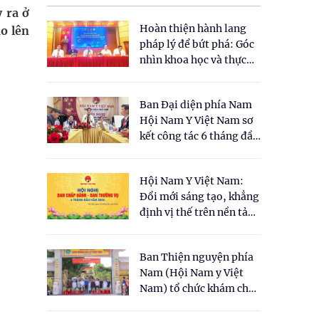
 ra ở
Hoàn thiện hành lang
o lên
pháp lý để bứt phá: Góc
nhìn khoa học và thực
tiễn tại Tọa đàm " Đề
xuất một số nội dung
Ban Đại diện phía Nam
cho Luật Y dược cổ
Hội Nam Y Việt Nam sơ
truyền Việt Nam"
kết công tác 6 tháng đầu
năm 2026
Hội Nam Y Việt Nam:
Đổi mới sáng tạo, khẳng
định vị thế trên nền tảng
y học cổ truyền và khoa
học hiện đại
Ban Thiện nguyện phía
Nam (Hội Nam y Việt
Nam) tổ chức khám chữa
bệnh y học cổ truyền và