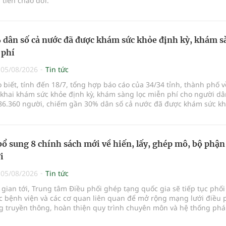
tiên chào đời.
dân số cả nước đã được khám sức khỏe định kỳ, khám s
 phí
|
05/08/2026
Tin tức
o biết, tính đến 18/7, tổng hợp báo cáo của 34/34 tỉnh, thành phố v
 khai khám sức khỏe định kỳ, khám sàng lọc miễn phí cho người dâ
86.360 người, chiếm gần 30% dân số cả nước đã được khám sức k
ăm nay.
bổ sung 8 chính sách mới về hiến, lấy, ghép mô, bộ phận
i
|
05/08/2026
Tin tức
 gian tới, Trung tâm Điều phối ghép tạng quốc gia sẽ tiếp tục phố
ác bệnh viện và các cơ quan liên quan để mở rộng mạng lưới điều 
g truyền thông, hoàn thiện quy trình chuyên môn và hệ thống phá
y lĩnh vực hiến và ghép mô tạng.