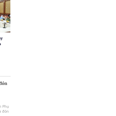
ay
o
 đón
ện Phụ
à đón