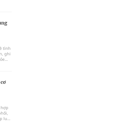
àng
ề tình
n, ghi
hỏe
 cơ
i hợp
phối,
p luật