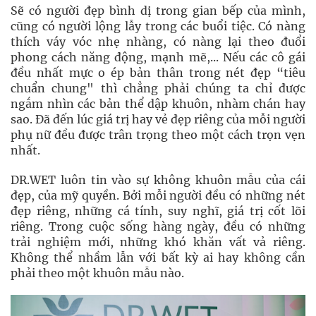
Sẽ có người đẹp bình dị trong gian bếp của mình,
cũng có người lộng lẫy trong các buổi tiệc. Có nàng
thích váy vóc nhẹ nhàng, có nàng lại theo đuổi
phong cách năng động, mạnh mẽ,... Nếu các cô gái
đều nhất mực o ép bản thân trong nét đẹp “tiêu
chuẩn chung" thì chẳng phải chúng ta chỉ được
ngắm nhìn các bản thể dập khuôn, nhàm chán hay
sao. Đã đến lúc giá trị hay vẻ đẹp riêng của mỗi người
phụ nữ đều được trân trọng theo một cách trọn vẹn
nhất.
DR.WET luôn tin vào sự không khuôn mẫu của cái
đẹp, của mỹ quyền. Bởi mỗi người đều có những nét
đẹp riêng, những cá tính, suy nghĩ, giá trị cốt lõi
riêng. Trong cuộc sống hàng ngày, đều có những
trải nghiệm mới, những khó khăn vất vả riêng.
Không thể nhầm lẫn với bất kỳ ai hay không cần
phải theo một khuôn mẫu nào.