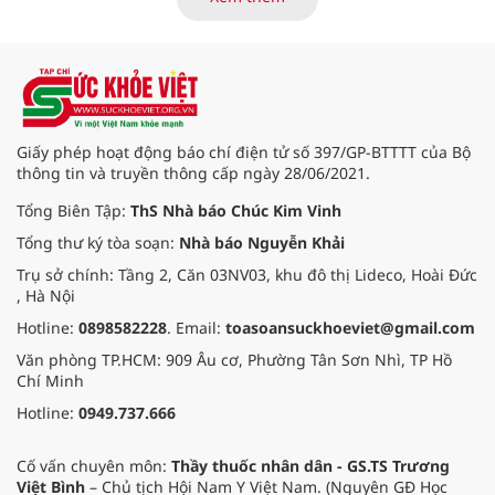
bằng không còn là thước đo duy
nhất. Doanh nghiệp ngày nay cần
những "bàn tay vàng" vững
chuyên môn, giỏi kỹ năng thực tế
hơn là lý thuyết sáo rỗng trên
trang giấy.
Giấy phép hoạt động báo chí điện tử số 397/GP-BTTTT của Bộ
thông tin và truyền thông cấp ngày 28/06/2021.
Tổng Biên Tập:
ThS Nhà báo Chúc Kim Vinh
Tổng thư ký tòa soạn:
Nhà báo Nguyễn Khải
Trụ sở chính: Tầng 2, Căn 03NV03, khu đô thị Lideco, Hoài Đức
, Hà Nội
Hotline:
0898582228
. Email:
toasoansuckhoeviet@gmail.com
Văn phòng TP.HCM: 909 Âu cơ, Phường Tân Sơn Nhì, TP Hồ
Chí Minh
Hotline:
0949.737.666
Cố vấn chuyên môn:
Thầy thuốc nhân dân - GS.TS Trương
Việt Bình
– Chủ tịch Hội Nam Y Việt Nam. (Nguyên GĐ Học