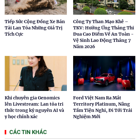
Tiếp Sức Cộng Đồng Xe Bán
Công Ty Than Mạo Khê –
Tải Lan Tỏa Những Giá Trị
TKV: Hưởng Ứng Tháng Thi
Tích Cực
Đua Cao Điểm Về An Toàn -
Vệ Sinh Lao Động Tháng 7
Năm 2026
Khi chuyên gia Genomics
Ford Việt Nam Ra Mắt
lên Livestream: Lan tỏa tri
Territory Platinum, Nâng
thức trong kỷ nguyên AI và
Tầm Tiện Nghi, Đi Tới Trải
y học chính xác
Nghiệm Mới
CÁC TIN KHÁC