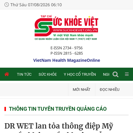
Thứ Sáu 07/08/2026 06:10
E-ISSN 2734 - 9756
P-ISSN 2815 - 6285
VietNam Health MagazineOnline
NLINE
TIN TỨC
SỨC KHỎE
Y HỌC CỔ TRUYỀN
NGHIÊN CỨU TRA
MỚI NHẤT
ĐỌC NHIỀU
THÔNG TIN TUYÊN TRUYỀN QUẢNG CÁO
DR WET lan tỏa thông điệp Mỹ