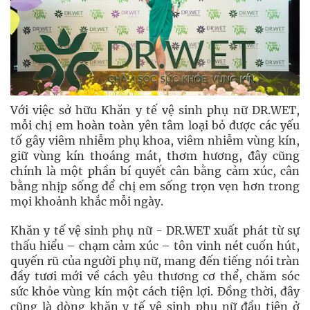
Với việc sở hữu Khăn y tế vệ sinh phụ nữ DR.WET,
mỗi chị em hoàn toàn yên tâm loại bỏ được các yếu
tố gây viêm nhiễm phụ khoa, viêm nhiễm vùng kín,
giữ vùng kín thoáng mát, thơm hương, đây cũng
chính là một phần bí quyết cân bằng cảm xúc, cân
bằng nhịp sống để chị em sống trọn vẹn hơn trong
mọi khoảnh khắc mỗi ngày.
Khăn y tế vệ sinh phụ nữ - DR.WET xuất phát từ sự
thấu hiểu – chạm cảm xúc – tôn vinh nét cuốn hút,
quyến rũ của người phụ nữ, mang đến tiếng nói tràn
đầy tươi mới về cách yêu thương cơ thể, chăm sóc
sức khỏe vùng kín một cách tiện lợi. Đồng thời, đây
cũng là dòng khăn y tế vệ sinh phụ nữ đầu tiên ở