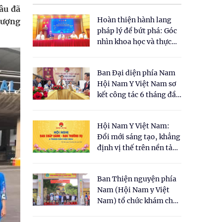
âu đã
Hoàn thiện hành lang
 lượng
pháp lý để bứt phá: Góc
nhìn khoa học và thực
tiễn tại Tọa đàm " Đề
xuất một số nội dung
Ban Đại diện phía Nam
cho Luật Y dược cổ
Hội Nam Y Việt Nam sơ
truyền Việt Nam"
kết công tác 6 tháng đầu
năm 2026
Hội Nam Y Việt Nam:
Đổi mới sáng tạo, khẳng
định vị thế trên nền tảng
y học cổ truyền và khoa
học hiện đại
Ban Thiện nguyện phía
Nam (Hội Nam y Việt
Nam) tổ chức khám chữa
bệnh y học cổ truyền và