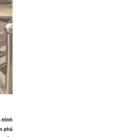
 trình
ám phá