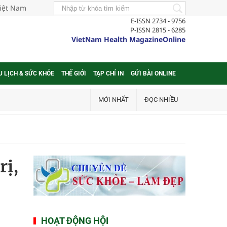
Việt Nam
E-ISSN 2734 - 9756
P-ISSN 2815 - 6285
VietNam Health MagazineOnline
U LỊCH & SỨC KHỎE
THẾ GIỚI
TẠP CHÍ IN
GỬI BÀI ONLINE
MỚI NHẤT
ĐỌC NHIỀU
rị,
HOẠT ĐỘNG HỘI