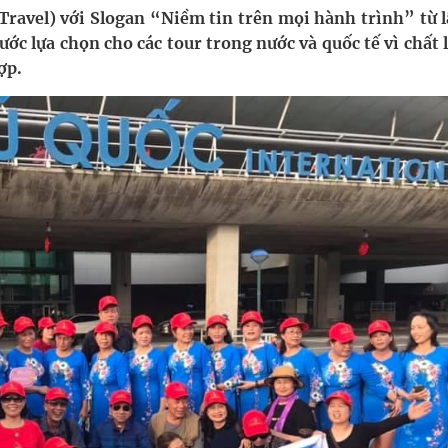
pháp tăng cường chống hàng giả và gian lận thương
Travel) với Slogan “Niềm tin trên mọi hành trình” từ l
ớc lựa chọn cho các tour trong nước và quốc tế vì chất
ợp.
g ương cơ sở 2 đón hơn 500 lượt khám
ông rải rác.
phương hai cấp trong quản lý hoạt động nha khoa,
uồn lực cho môi trường và cộng đồng