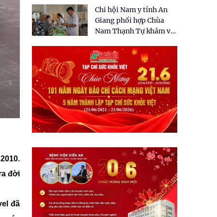
tặng quà cho 150 người
Chi hội Nam y tỉnh An
dân tại xã Tân Tập
Giang phối hợp Chùa
Nam Thạnh Tự khám và
cấp thuốc miễn phí cho
nhân dân
 2010.
ra đời
vel đã