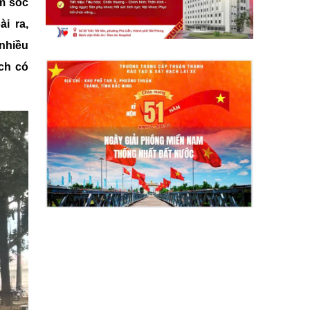
m sóc
i ra,
nhiều
ịch có