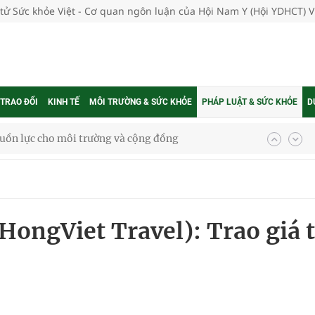
 tử Sức khỏe Việt - Cơ quan ngôn luận của Hội Nam Y (Hội YDHCT) 
 TRAO ĐỔI
KINH TẾ
MÔI TRƯỜNG & SỨC KHỎE
PHÁP LUẬT & SỨC KHỎE
D
ệnh bảo hiểm y tế nếu không đăng ký khám theo yêu
ầm
HongViet Travel): Trao giá t
i sầu riêng 2026
nh vực cấp cứu, điều trị đột quỵ
 lại khai thác vào ngày 19/8