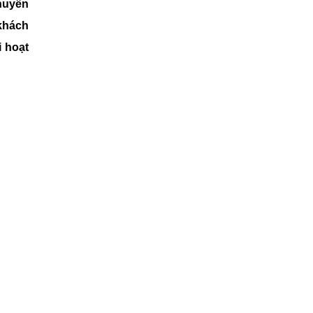
chuyên
khách
i hoạt