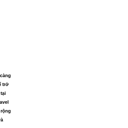
 càng
 trở
tại
avel
 rộng
và