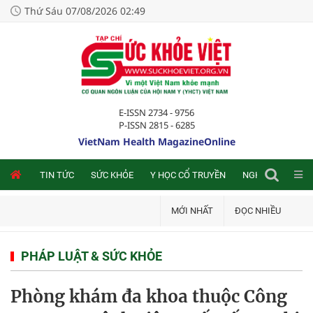
Thứ Sáu 07/08/2026 02:49
E-ISSN 2734 - 9756
P-ISSN 2815 - 6285
VietNam Health MagazineOnline
NLINE
TIN TỨC
SỨC KHỎE
Y HỌC CỔ TRUYỀN
NGHIÊN CỨU TRA
MỚI NHẤT
ĐỌC NHIỀU
PHÁP LUẬT & SỨC KHỎE
Phòng khám đa khoa thuộc Công