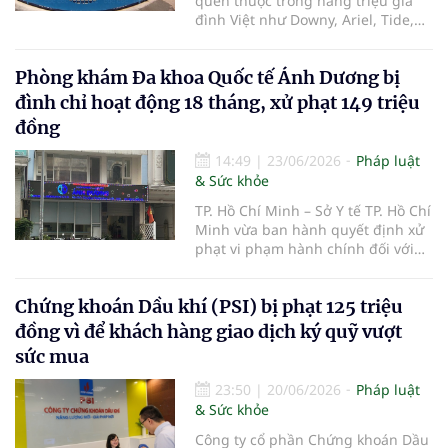
quen thuộc trong hàng triệu gia
đình Việt như Downy, Ariel, Tide,
Pantene, Pampers hay Gillette,
Công ty TNHH Procter & Gamble
Phòng khám Đa khoa Quốc tế Ánh Dương bị
Việt Nam (P&G Việt Nam) vừa bị Ủy
ban Cạnh tranh Quốc gia xử phạt
đình chỉ hoạt động 18 tháng, xử phạt 149 triệu
390 triệu đồng do có hành vi vi
đồng
phạm quy định về bảo vệ quyền lợi
người tiêu dùng.
14:49
|
23/06/2026
Pháp luật
& Sức khỏe
TP. Hồ Chí Minh – Sở Y tế TP. Hồ Chí
Minh vừa ban hành quyết định xử
phạt vi phạm hành chính đối với
Phòng khám Đa khoa Quốc tế Ánh
Dương thuộc Công ty Cổ phần
Chứng khoán Dầu khí (PSI) bị phạt 125 triệu
Bệnh viện Ánh Dương, với tổng số
tiền 149 triệu đồng do nhiều vi
đồng vì để khách hàng giao dịch ký quỹ vượt
phạm trong hoạt động khám, chữa
sức mua
bệnh.
23:50
|
20/06/2026
Pháp luật
& Sức khỏe
Công ty cổ phần Chứng khoán Dầu