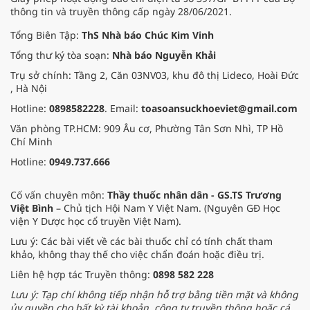
thông tin và truyền thông cấp ngày 28/06/2021.
Tổng Biên Tập:
ThS Nhà báo Chúc Kim Vinh
Tổng thư ký tòa soạn:
Nhà báo Nguyễn Khải
Trụ sở chính: Tầng 2, Căn 03NV03, khu đô thị Lideco, Hoài Đức
, Hà Nội
Hotline:
0898582228
. Email:
toasoansuckhoeviet@gmail.com
Văn phòng TP.HCM: 909 Âu cơ, Phường Tân Sơn Nhì, TP Hồ
Chí Minh
Hotline:
0949.737.666
Cố vấn chuyên môn:
Thầy thuốc nhân dân - GS.TS Trương
Việt Bình
– Chủ tịch Hội Nam Y Việt Nam. (Nguyên GĐ Học
viện Y Dược học cổ truyền Việt Nam).
Lưu ý: Các bài viết về các bài thuốc chỉ có tính chất tham
khảo, không thay thế cho việc chẩn đoán hoặc điều trị.
Liên hệ hợp tác Truyền thông:
0898 582 228
Lưu ý: Tạp chí không tiếp nhận hỗ trợ bằng tiền mặt và không
ủy quyền cho bất kỳ tài khoản, công ty truyền thông hoặc cá