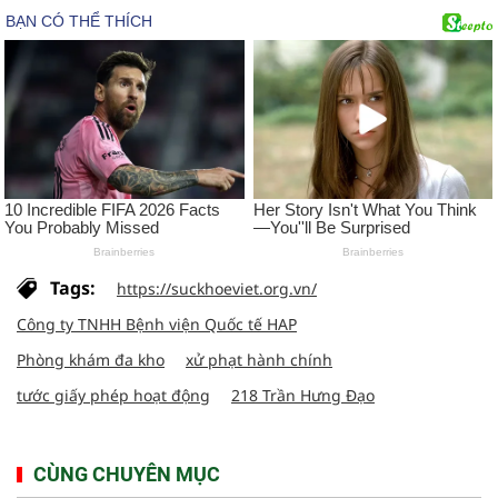
Tags:
https://suckhoeviet.org.vn/
Công ty TNHH Bệnh viện Quốc tế HAP
Phòng khám đa kho
xử phạt hành chính
tước giấy phép hoạt động
218 Trần Hưng Đạo
CÙNG CHUYÊN MỤC