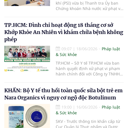
khí (PSI) vừa bị Thanh tra Ủy ban
Chứng khoán Nhà nước xử phạt vi
phạm hành chính trong lĩnh vực
chứng khoán và thị trường chứng
TP.HCM: Đình chỉ hoạt động 18 tháng cơ sở
khoán.
Khớp Khỏe An Nhiên vì khám chữa bệnh không
phép
09:07
|
18/06/2026
Pháp luật
& Sức khỏe
TP.HCM – Sở Y tế TP.HCM vừa ban
hành quyết định xử phạt vi phạm
hành chính đối với Công ty TNHH
Khớp Khỏe An Nhiên - An Dương
Vương do có hành vi cung cấp dịch
KHẨN: Bộ Y tế thu hồi toàn quốc sữa bột trẻ em
vụ khám bệnh, chữa bệnh khi chưa
được cấp giấy phép hoạt động
Nara Organics vì nguy cơ ngộ độc Botulinum
theo quy định của pháp luật.
19:00
|
16/06/2026
Pháp luật
& Sức khỏe
SKV - Trước thông tin khẩn cấp từ
Cục Quản lý Thực phẩm và Dược