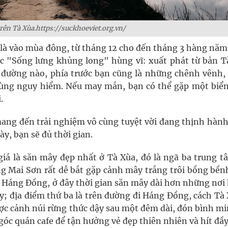
rên Tà Xùa.https://suckhoeviet.org.vn/
 là vào mùa đông, từ tháng 12 cho đến tháng 3 hàng năm.
c "Sống lưng khủng long" hùng vĩ: xuất phát từ bản T
 đường nào, phía trước bạn cũng là những chênh vênh,
cùng nguy hiểm. Nếu may mắn, bạn có thể gặp một biể
.
 mang đến trải nghiệm vô cùng tuyệt vời đang thịnh hành
ày, bạn sẽ đủ thời gian.
iá là săn mây đẹp nhất ở Tà Xùa, đó là ngã ba trung t
ng Mai Sơn rất dễ bắt gặp cảnh mây trắng trôi bồng bền
, Háng Đồng, ở đây thời gian săn mây dài hơn những nơi 
ây; địa điểm thứ ba là trên đường đi Háng Đồng, cách Tà
c cảnh núi rừng thức dậy sau một đêm dài, đón bình mi
góc quán cafe để tận hưởng vẻ đẹp thiên nhiên và hít đầ