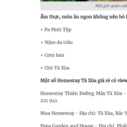
Một góc quán cafe
Ẩm thực, món ăn ngon không nên bỏ lỡ
+ Pa Pỉnh Tộp
+ Nộm da trâu
+ Cơm lam
+ Chè Tà Xùa
Một số Homestay Tà Xùa giá rẻ có view
Homestay Thiên Đường Mây Tà Xùa - Đị
221 941.
Mua Homestay - Địa chỉ: Tà Xùa, Bắc Yê
Papa Garden and House - Địa chỉ: Phiê