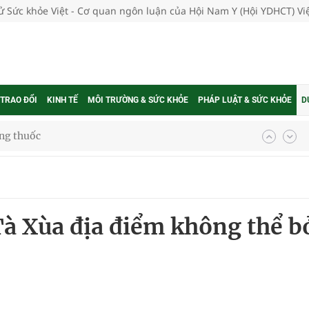
tử Sức khỏe Việt - Cơ quan ngôn luận của Hội Nam Y (Hội YDHCT) V
 TRAO ĐỔI
KINH TẾ
MÔI TRƯỜNG & SỨC KHỎE
PHÁP LUẬT & SỨC KHỎE
D
g, nhiệt độ cao nhất 35 độ
kỳ, khám sàng lọc cho người dân
Tà Xùa địa điểm không thể b
ông cực hiệu quả
 chuyên gia