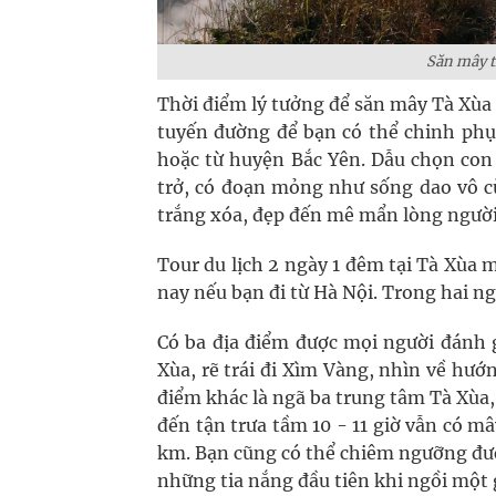
Săn mây t
Thời điểm lý tưởng để săn mây Tà Xùa
tuyến đường để bạn có thể chinh phụ
hoặc từ huyện Bắc Yên. Dẫu chọn con
trở, có đoạn mỏng như sống dao vô 
trắng xóa, đẹp đến mê mẩn lòng người
Tour du lịch 2 ngày 1 đêm tại Tà Xùa
nay nếu bạn đi từ Hà Nội. Trong hai ng
Có ba địa điểm được mọi người đánh g
Xùa, rẽ trái đi Xìm Vàng, nhìn về hướ
điểm khác là ngã ba trung tâm Tà Xùa
đến tận trưa tầm 10 - 11 giờ vẫn có m
km. Bạn cũng có thể chiêm ngưỡng đượ
những tia nắng đầu tiên khi ngồi một 