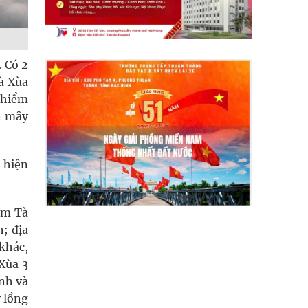
 Có 2
à Xùa
 hiểm
n mây
 hiện
âm Tà
h; địa
khác,
 Xùa 3
nh và
y lồng