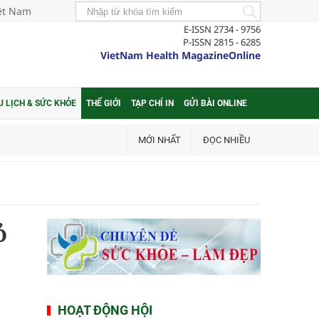
iệt Nam
E-ISSN 2734 - 9756
P-ISSN 2815 - 6285
VietNam Health MagazineOnline
U LỊCH & SỨC KHỎE
THẾ GIỚI
TẠP CHÍ IN
GỬI BÀI ONLINE
MỚI NHẤT
ĐỌC NHIỀU
ỏ
HOẠT ĐỘNG HỘI