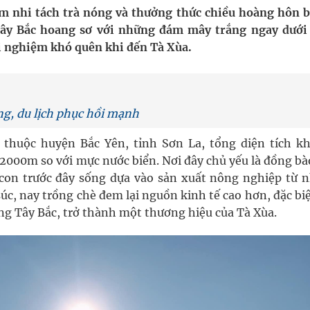
nghiệm thực tế
m nhi tách trà nóng và thưởng thức chiều hoàng hôn 
 Tây Bắc hoang sơ với những đám mây trắng ngay dưới
ải nghiệm khó quên khi đến Tà Xùa.
ợng thuốc
ng, du lịch phục hồi mạnh
 thuộc huyện Bắc Yên, tỉnh Sơn La, tổng diện tích k
000m so với mực nước biển. Nơi đây chủ yếu là đồng bà
con trước đây sống dựa vào sản xuất nông nghiệp từ 
úc, nay trồng chè đem lại nguồn kinh tế cao hơn, đặc bi
ng Tây Bắc, trở thành một thương hiệu của Tà Xùa.