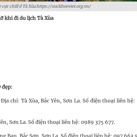
 cực chill ở Tà Xùa.https://suckhoeviet.org.vn/
 khi đi du lịch Tà Xùa
 đẹp:
a chỉ: Tà Xùa, Bắc Yên, Sơn La. Số điện thoại liên hệ:
n, Sơn La. Số điện thoại liên hệ: 0989 375 677.
ng Ban, Bắc Sơn, Sơn La. Số điện thoại liên hệ: 097 663 