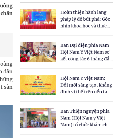
buông
Hoàn thiện hành lang
 chân
pháp lý để bứt phá: Góc
nhìn khoa học và thực
tiễn tại Tọa đàm " Đề
xuất một số nội dung
Ban Đại diện phía Nam
cho Luật Y dược cổ
Hội Nam Y Việt Nam sơ
truyền Việt Nam"
kết công tác 6 tháng đầu
hoảng
năm 2026
o dân
Hội Nam Y Việt Nam:
những
Đổi mới sáng tạo, khẳng
ệt sản
định vị thế trên nền tảng
y học cổ truyền và khoa
học hiện đại
Ban Thiện nguyện phía
Nam (Hội Nam y Việt
Nam) tổ chức khám chữa
bệnh y học cổ truyền và