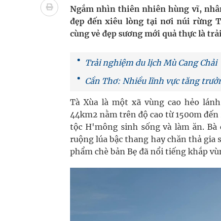
Vương Thành Công: Khi việc học bắt đầu từ trải 
Ngắm nhìn thiên nhiên hùng vĩ, nhâ
đẹp đến xiêu lòng tại nơi núi rừng
Chấn chỉnh hoạt động kinh doanh dược liệu
cùng vẻ đẹp sương mới quả thực là tr
Giải pháp nâng cao thị lực thời hiện đại
Trải nghiệm du lịch Mù Cang Chải
Triển khai đồng bộ các giải pháp quản lý chất lư
Cần Thơ: Nhiều lĩnh vực tăng trưở
Tà Xùa là một xã vùng cao hẻo lánh
44km2 nằm trên độ cao từ 1500m đến 2
tộc H'mông sinh sống và làm ăn. Bà 
ruộng lúa bậc thang hay chăn thả gia s
phẩm chè bản Bẹ đã nổi tiếng khắp vù