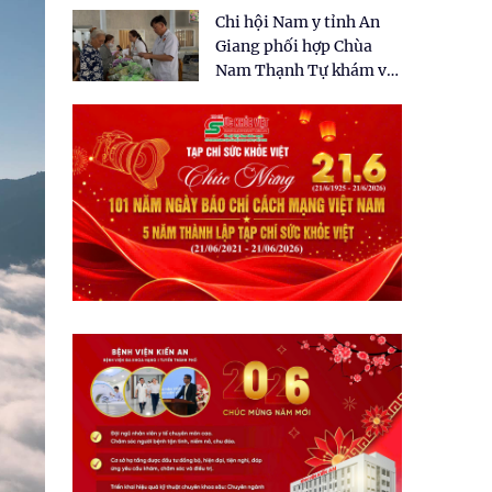
tặng quà cho 150 người
Chi hội Nam y tỉnh An
dân tại xã Tân Tập
Giang phối hợp Chùa
Nam Thạnh Tự khám và
cấp thuốc miễn phí cho
nhân dân