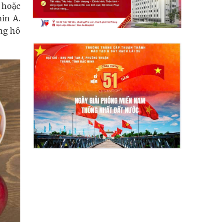
 hoặc
in A.
ờng hô