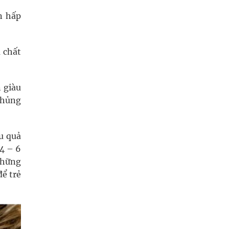
n hấp
ủ chất
 giàu
chủng
u quả
 4 – 6
những
để trẻ