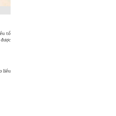
ều tổ
g được
o liều