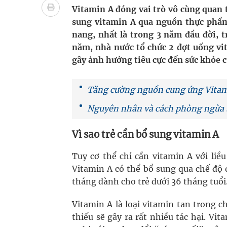
Xây dựng bản đồ mạng lưới cấp cứu ngoại viện t
Vitamin A đóng vai trò vô cùng quan t
sung vitamin A qua nguồn thực phẩm,
"Nền kinh tế bạc" có thể trở thành động lực tăn
nang, nhất là trong 3 năm đầu đời, t
năm, nhà nước tổ chức 2 đợt uống vi
Quảng Trị: Phát huy vai trò của chính quyền địa 
gây ảnh hưởng tiêu cực đến sức khỏe c
bảo vệ sức khỏe Nhân dân
Tăng cường nguồn cung ứng Vitam
Tổng hợp những cách trị thâm body nách, bẹn, m
Nguyên nhân và cách phòng ngừa 
Tỷ lệ tật khúc xạ ở trẻ gia tăng: Khuyến nghị của
Vì sao trẻ cần bổ sung vitamin A
Tuy cơ thể chỉ cần vitamin A với liề
Vitamin A có thể bổ sung qua chế độ 
tháng dành cho trẻ dưới 36 tháng tuổi
Vitamin A là loại vitamin tan trong 
thiếu sẽ gây ra rất nhiều tác hại. Vi