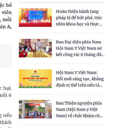
iệc bổ
Hoàn thiện hành lang
 viên
pháp lý để bứt phá: Góc
, mỗi
nhìn khoa học và thực
in A,
tiễn tại Tọa đàm " Đề
xuất một số nội dung
Ban Đại diện phía Nam
cho Luật Y dược cổ
Hội Nam Y Việt Nam sơ
truyền Việt Nam"
kết công tác 6 tháng đầu
năm 2026
Hội Nam Y Việt Nam:
Đổi mới sáng tạo, khẳng
định vị thế trên nền tảng
 hại.
y học cổ truyền và khoa
mỗi 6
học hiện đại
Ban Thiện nguyện phía
Nam (Hội Nam y Việt
g nếu
Nam) tổ chức khám chữa
bệnh y học cổ truyền và
 thích