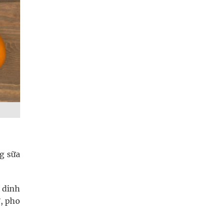
g sữa
 dinh
ơ, pho