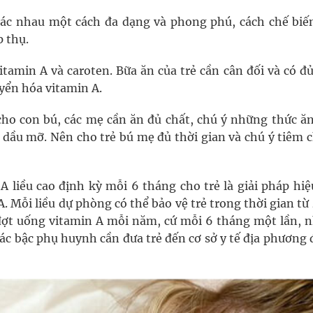
ác nhau một cách đa dạng và phong phú, cách chế biế
p thụ.
itamin A và caroten. Bữa ăn của trẻ cần cân đối và có đ
yển hóa vitamin A.
 cho con bú, các mẹ cần ăn đủ chất, chú ý những thức ăn
à dầu mỡ. Nên cho trẻ bú mẹ đủ thời gian và chú ý tiêm 
A liều cao định kỳ mỗi 6 tháng cho trẻ là giải pháp hiệ
 Mỗi liều dự phòng có thể bảo vệ trẻ trong thời gian từ
 đợt uống vitamin A mỗi năm, cứ mỗi 6 tháng một lần, 
các bậc phụ huynh cần đưa trẻ đến cơ sở y tế địa phương 