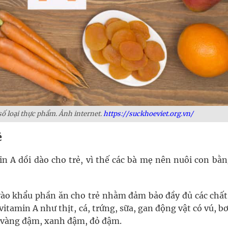
ố loại thực phẩm. Ảnh internet.
https://suckhoeviet.org.vn/
ẻ
n A dồi dào cho trẻ, vì thế các bà mẹ nên nuôi con bằn
vào khẩu phần ăn cho trẻ nhằm đảm bảo đầy đủ các chất
itamin A như thịt, cá, trứng, sữa, gan động vật có vú, b
àu vàng đậm, xanh đậm, đỏ đậm.