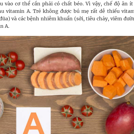
vào cơ thể cần phải có chất béo. Vì vậy, chế độ ăn ít
 vitamin A. Trẻ không được bú mẹ rất dễ thiếu vitam
 đũa) và các bệnh nhiễm khuẩn (sởi, tiêu chảy, viêm đư
n A.