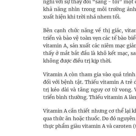
nghi với sự thay đổi “sáng - tối” một
khả năng nhìn trong môi trường ánh 
xuất hiện khi trời nhá nhem tối.
Bên cạnh chức năng về thị giác, vita
triển và bảo vệ toàn vẹn các tế bào bi
vitamin A, sản xuất các niêm mạc giả
thấy ở mắt bắt đầu là khô kết mạc, s
không được điều trị kịp thời.
Vitamin A còn tham gia vào quá trình
đối với bệnh tật. Thiếu vitamin A tr
trị kéo dài và tăng nguy cơ tử vong. 
triển bình thường. Thiếu vitamin A là
Vitamin A cần thiết nhưng cơ thể lại 
qua thức ăn hoặc thuốc. Do đó nguyên
thực phẩm giàu vitamin A và caroten (