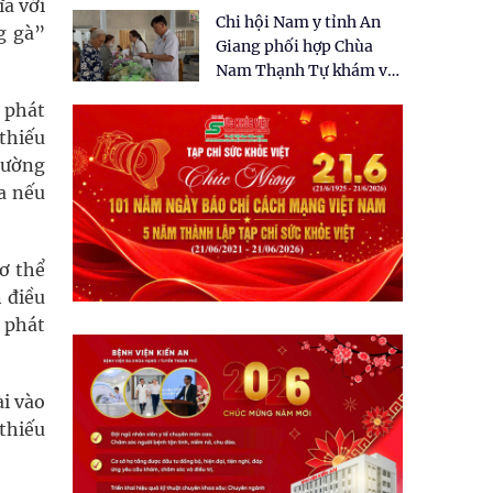
tặng quà cho 150 người
ĩa với
Chi hội Nam y tỉnh An
dân tại xã Tân Tập
g gà”
Giang phối hợp Chùa
Nam Thạnh Tự khám và
cấp thuốc miễn phí cho
 phát
nhân dân
 thiếu
hường
a nếu
ơ thể
 điều
ẻ phát
ài vào
thiếu