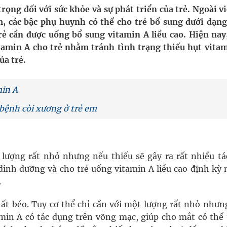
oàn quốc
rọng đối với sức khỏe và sự phát triển của trẻ. Ngoài v
 các bậc phụ huynh có thể cho trẻ bổ sung dưới dạng
g trưởng mới của Việt Nam
rẻ cần được uống bổ sung vitamin A liều cao. Hiện nay
tamin A cho trẻ nhằm tránh tình trạng thiếu hụt vitam
phương hai cấp trong quản lý hoạt động nha khoa,
ủa trẻ.
in A
ông cực hiệu quả
bệnh còi xương ở trẻ em
 chuyên gia
u lượng rất nhỏ nhưng nếu thiếu sẽ gây ra rất nhiều tác
dinh dưỡng và cho trẻ uống vitamin A liều cao định kỳ 
.
chất béo. Tuy cơ thể chỉ cần với một lượng rất nhỏ nhưn
tamin A có tác dụng trên võng mạc, giúp cho mắt có thể