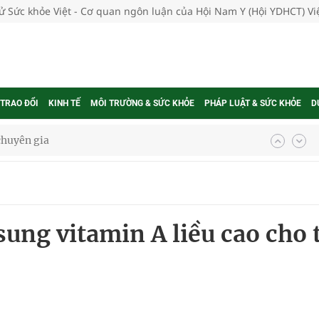
tử Sức khỏe Việt - Cơ quan ngôn luận của Hội Nam Y (Hội YDHCT) V
 TRAO ĐỔI
KINH TẾ
MÔI TRƯỜNG & SỨC KHỎE
PHÁP LUẬT & SỨC KHỎE
D
nghiệm thực tế
sung vitamin A liều cao cho 
ngừa ung thư
 Máu Của Các Loài Nhân Sâm (Panax Spp.): Tổng