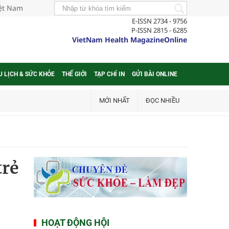
iệt Nam
E-ISSN 2734 - 9756
P-ISSN 2815 - 6285
VietNam Health MagazineOnline
U LỊCH & SỨC KHỎE
THẾ GIỚI
TẠP CHÍ IN
GỬI BÀI ONLINE
MỚI NHẤT
ĐỌC NHIỀU
trẻ
HOẠT ĐỘNG HỘI