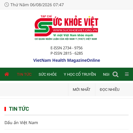
Thứ Năm 06/08/2026 07:47
E-ISSN 2734 - 9756
P-ISSN 2815 - 6285
VietNam Health MagazineOnline
NLINE
TIN TỨC
SỨC KHỎE
Y HỌC CỔ TRUYỀN
NGHIÊN CỨU TRA
MỚI NHẤT
ĐỌC NHIỀU
TIN TỨC
Dấu ấn Việt Nam