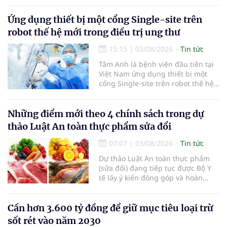
Yên (tỉnh Phú Thọ) đã tạo nên sự
đồng cảm, gắn kết cao giữa thầy
Ứng dụng thiết bị một cổng Single-site trên
thuốc với bệnh nhân.
robot thế hệ mới trong điều trị ung thư
15:15
|
03/08/2026
Tin tức
Tâm Anh là bệnh viện đầu tiên tại
Việt Nam ứng dụng thiết bị một
cổng Single-site trên robot thế hệ
mới điều trị ung thư tuyến tiền liệt,
nhân đôi hiệu quả.
Những điểm mới theo 4 chính sách trong dự
thảo Luật An toàn thực phẩm sửa đổi
07:07
|
03/08/2026
Tin tức
Dự thảo Luật An toàn thực phẩm
(sửa đổi) đang tiếp tục được Bộ Y
tế lấy ý kiến đóng góp và hoàn
thiện với nhiều chính sách nhằm
đổi mới phương thức quản lý, tăng
cường hậu kiểm, ứng dụng chuyển
Cần hơn 3.600 tỷ đồng để giữ mục tiêu loại trừ
đổi số, kiểm soát nguy cơ theo toàn
sốt rét vào năm 2030
bộ chuỗi cung ứng và nâng cao