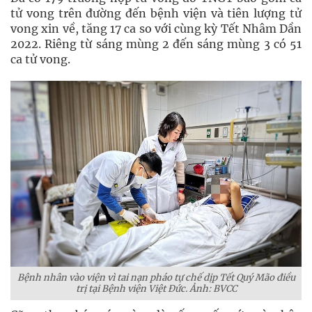
tử vong trên đường đến bệnh viện và tiên lượng tử
vong xin về, tăng 17 ca so với cùng kỳ Tết Nhâm Dần
2022. Riêng từ sáng mùng 2 đến sáng mùng 3 có 51
ca tử vong.
Bệnh nhân vào viện vì tai nạn pháo tự chế dịp Tết Quý Mão điều
trị tại Bệnh viện Việt Đức. Ảnh: BVCC