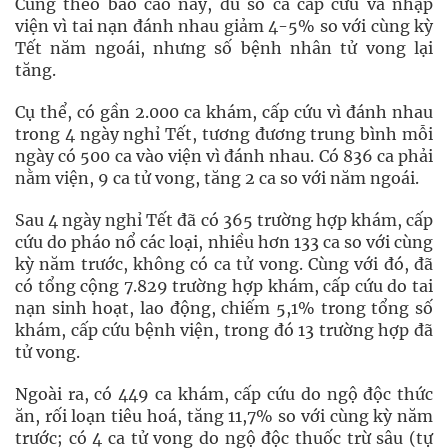
Cũng theo báo cáo này, dù số ca cấp cứu và nhập
viện vì tai nạn đánh nhau giảm 4-5% so với cùng kỳ
Tết năm ngoái, nhưng số bệnh nhân tử vong lại
tăng.
Cụ thể, có gần 2.000 ca khám, cấp cứu vì đánh nhau
trong 4 ngày nghỉ Tết, tương đương trung bình mỗi
ngày có 500 ca vào viện vì đánh nhau. Có 836 ca phải
nằm viện, 9 ca tử vong, tăng 2 ca so với năm ngoái.
Sau 4 ngày nghỉ Tết đã có 365 trường hợp khám, cấp
cứu do pháo nổ các loại, nhiều hơn 133 ca so với cùng
kỳ năm trước, không có ca tử vong. Cùng với đó, đã
có tổng cộng 7.829 trường hợp khám, cấp cứu do tai
nạn sinh hoạt, lao động, chiếm 5,1% trong tổng số
khám, cấp cứu bệnh viện, trong đó 13 trường hợp đã
tử vong.
Ngoài ra, có 449 ca khám, cấp cứu do ngộ độc thức
ăn, rối loạn tiêu hoá, tăng 11,7% so với cùng kỳ năm
trước; có 4 ca tử vong do ngộ độc thuốc trừ sâu (tự