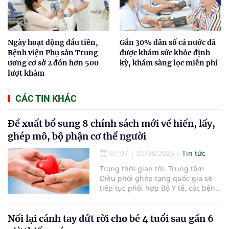
Ngày hoạt động đầu tiên,
Gần 30% dân số cả nước đã
Bệnh viện Phụ sản Trung
được khám sức khỏe định
ương cơ sở 2 đón hơn 500
kỳ, khám sàng lọc miễn phí
lượt khám
CÁC TIN KHÁC
Đề xuất bổ sung 8 chính sách mới về hiến, lấy,
ghép mô, bộ phận cơ thể người
07:07
|
05/08/2026
Tin tức
Trong thời gian tới, Trung tâm
Điều phối ghép tạng quốc gia sẽ
tiếp tục phối hợp Bộ Y tế, các bệnh
viện và các cơ quan liên quan để
mở rộng mạng lưới điều phối, tăng
cường truyền thông, hoàn thiện
Nối lại cánh tay đứt rời cho bé 4 tuổi sau gần 6
quy trình chuyên môn và hệ thống