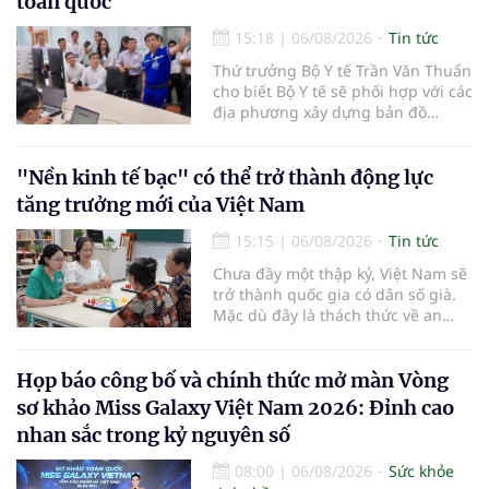
toàn quốc
15:18
|
06/08/2026
Tin tức
Thứ trưởng Bộ Y tế Trần Văn Thuấn
cho biết Bộ Y tế sẽ phối hợp với các
địa phương xây dựng bản đồ
mạng lưới cấp cứu ngoại viện,
đồng thời chuẩn hóa đào tạo, hoàn
thiện cơ chế tài chính và đa dạng
"Nền kinh tế bạc" có thể trở thành động lực
hóa phương tiện nhằm nâng cao
tăng trưởng mới của Việt Nam
năng lực cấp cứu trước viện trên
phạm vi cả nước.
15:15
|
06/08/2026
Tin tức
Chưa đầy một thập kỷ, Việt Nam sẽ
trở thành quốc gia có dân số già.
Mặc dù đây là thách thức về an
sinh xã hội, tuy nhiên cũng mở ra
"nền kinh tế bạc", lĩnh vực dự báo
có giá trị hàng tỷ USD.
Họp báo công bố và chính thức mở màn Vòng
sơ khảo Miss Galaxy Việt Nam 2026: Đỉnh cao
nhan sắc trong kỷ nguyên số
08:00
|
06/08/2026
Sức khỏe