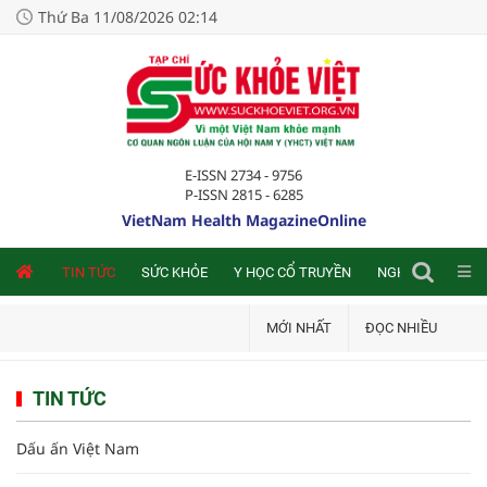
Thứ Ba 11/08/2026 02:14
E-ISSN 2734 - 9756
P-ISSN 2815 - 6285
VietNam Health MagazineOnline
NLINE
TIN TỨC
SỨC KHỎE
Y HỌC CỔ TRUYỀN
NGHIÊN CỨU TRA
MỚI NHẤT
ĐỌC NHIỀU
TIN TỨC
Dấu ấn Việt Nam