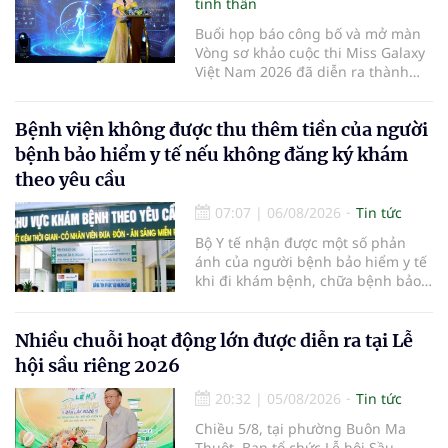
tinh thần
Buổi họp báo công bố và mở màn
Vòng sơ khảo cuộc thi Miss Galaxy
Việt Nam 2026 đã diễn ra thành
công rực rỡ. Sự kiện đánh dấu sự
khởi đầu của một đấu trường nhan
Bệnh viện không được thu thêm tiền của người
sắc quy mô, khác biệt và tiên
phong – nơi tôn vinh vẻ đẹp thời
bệnh bảo hiểm y tế nếu không đăng ký khám
đại mới kết hợp giữa Tri thức, Bản
theo yêu cầu
lĩnh, Văn hóa và Công nghệ số
07:07
|
06/08/2026
Tin tức
Bộ Y tế nhận được một số phản
ánh của người bệnh bảo hiểm y tế
khi đi khám bệnh, chữa bệnh bảo
hiểm y tế đúng trình tự, thủ tục
quy định, không đăng ký khám
bệnh, chữa bệnh theo yêu cầu
Nhiều chuỗi hoạt động lớn được diễn ra tại Lễ
nhưng vẫn phải nộp thêm các chi
hội sầu riêng 2026
phí khám bệnh, chữa bệnh ngoài
phần cùng chi trả.
20:32
|
05/08/2026
Tin tức
Chiều 5/8, tại phường Buôn Ma
Thuột, Ban tổ chức Lễ hội Sầu