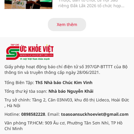
riêng Đắk Lắk 2026 tổ chức họp
báo thông tin về các hoạt động của
Lễ hội Sầu riêng Đắk Lắk 2026.Lễ
hội Sầu riêng Đắk Lắk năm 2026 có
Xem thêm
chủ đề “Sầu riêng Đắk Lắk – Kết nối
vươn xa”, được tổ chức từ ngày
15/8/2026 đến ngày 02/9/2026 tại
phường Buôn Ma Thuột, xã Krông
Pắc, phường Tuy Hòa và một số xã
trồng sầu riêng trên địa bàn tỉnh.
Giấy phép hoạt động báo chí điện tử số 397/GP-BTTTT của Bộ
thông tin và truyền thông cấp ngày 28/06/2021.
Tổng Biên Tập:
ThS Nhà báo Chúc Kim Vinh
Tổng thư ký tòa soạn:
Nhà báo Nguyễn Khải
Trụ sở chính: Tầng 2, Căn 03NV03, khu đô thị Lideco, Hoài Đức
, Hà Nội
Hotline:
0898582228
. Email:
toasoansuckhoeviet@gmail.com
Văn phòng TP.HCM: 909 Âu cơ, Phường Tân Sơn Nhì, TP Hồ
Chí Minh