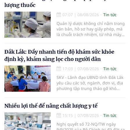
lượng thuốc
07:07
|
08/08/2026
Tin tức
Quản lý dược không chỉ nằm trong
văn bản, hồ sơ hay giấy phép, mà
là chuỗi trách nhiệm, từ nhà máy
đến bệnh viện; từ dữ liệu quản lý
đến từng nhà thuốc, từng người
bệnh... Ngành y tế từng bước tiêu
Đắk Lắk: Đẩy nhanh tiến độ khám sức khỏe
chuẩn hóa, quy chuẩn hóa và hội
định kỳ, khám sàng lọc cho người dân
nhập quốc tế nhằm giúp cho
người dân tiếp cận thuốc an toàn,
17:03
|
07/08/2026
Tin tức
chất lượng, hiệu quả và giá hợp lý.
SKV - Lãnh đạo UBND tỉnh Đắk Lắk
yêu cầu các sở, ngành, đơn vị, địa
phương tập trung tháo gỡ khó
khăn để hoàn thành cơ bản việc
khám sức khỏe định kỳ và khám
sàng lọc cho 100% người dân trên
Nhiều lợi thế để nâng chất lượng y tế
địa bàn tỉnh trong tháng 10/2026.
15:15
|
07/08/2026
Tin tức
Nghị quyết số 72-NQ/TW ngày
9/9/2025 của Bộ Chính trị đã đặt ra