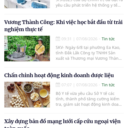
yêu cầu phát triển hệ thống y tế
hiện đại, công bằng, chất lượng,
hiệu quả và hội nhập quốc tế.
Vương Thành Công: Khi việc học bắt đầu từ trải
nghiệm thực tế
09:31
|
07/08/2026
Tin tức
SKV- Ngày 6/8 tại phường Ea Kao,
tỉnh Đắk Lắk Công ty TNHH Sản
xuất và Thương mại Vương Thành
Công vừa tổ chức lớp chia sẻ kiến
thức cà phê cấp tốc VTC 13, với sự
tham gia của các chủ doanh
Chấn chỉnh hoạt động kinh doanh dược liệu
nghiệp, chủ quán cà phê, hợp tác
07:07
|
07/08/2026
Tin tức
xã, người làm nông nghiệp và
những người yêu thích cà phê.
Bộ Y tế vừa yêu cầu Sở Y tế các
tỉnh, thành phố tăng cường kiểm
tra, giám sát hoạt động kinh doanh
dược liệu, tập trung vào các cơ sở
bán lẻ dược liệu, thuốc cổ truyền.
Xây dựng bản đồ mạng lưới cấp cứu ngoại viện