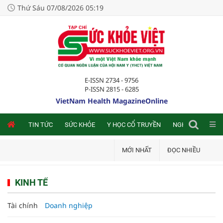
Thứ Sáu 07/08/2026 05:19
E-ISSN 2734 - 9756
P-ISSN 2815 - 6285
VietNam Health MagazineOnline
NLINE
TIN TỨC
SỨC KHỎE
Y HỌC CỔ TRUYỀN
NGHIÊN CỨU TRA
MỚI NHẤT
ĐỌC NHIỀU
KINH TẾ
Tài chính
Doanh nghiệp