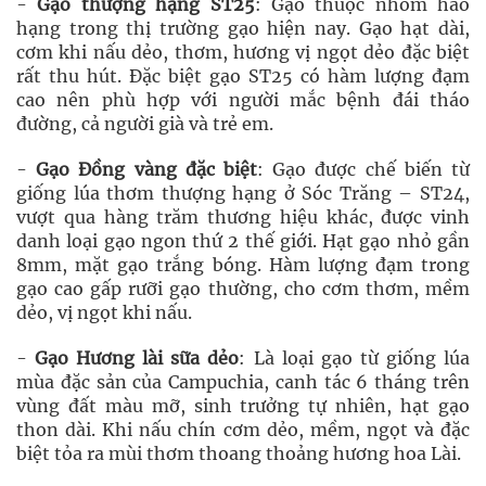
-
Gạo thượng hạng ST25
: Gạo thuộc nhóm hảo
hạng trong thị trường gạo hiện nay. Gạo hạt dài,
cơm khi nấu dẻo, thơm, hương vị ngọt dẻo đặc biệt
rất thu hút. Đặc biệt gạo ST25 có hàm lượng đạm
cao nên phù hợp với người mắc bệnh đái tháo
đường, cả người già và trẻ em.
-
Gạo Đồng vàng đặc biệt
: Gạo được chế biến từ
giống lúa thơm thượng hạng ở Sóc Trăng – ST24,
vượt qua hàng trăm thương hiệu khác, được vinh
danh loại gạo ngon thứ 2 thế giới. Hạt gạo nhỏ gần
8mm, mặt gạo trắng bóng. Hàm lượng đạm trong
gạo cao gấp rưỡi gạo thường, cho cơm thơm, mềm
dẻo, vị ngọt khi nấu.
-
Gạo Hương lài sữa dẻo
: Là loại gạo từ giống lúa
mùa đặc sản của Campuchia, canh tác 6 tháng trên
vùng đất màu mỡ, sinh trưởng tự nhiên, hạt gạo
thon dài. Khi nấu chín cơm dẻo, mềm, ngọt và đặc
biệt tỏa ra mùi thơm thoang thoảng hương hoa Lài.