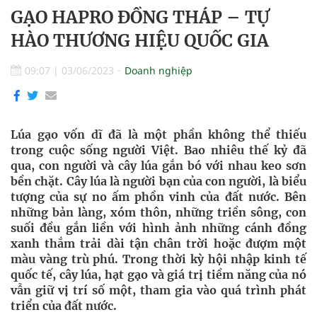
GẠO HAPRO ĐỒNG THÁP – TỰ
HÀO THƯƠNG HIỆU QUỐC GIA
09:07
|
03/06/2023
Doanh nghiệp
Lúa gạo vốn dĩ đã là một phần không thể thiếu
trong cuộc sống người Việt. Bao nhiêu thế kỷ đã
qua, con người và cây lúa gắn bó với nhau keo sơn
bền chặt. Cây lúa là người bạn của con người, là biểu
tượng của sự no ấm phồn vinh của đất nước. Bên
những bản làng, xóm thôn, những triền sông, con
suối đều gắn liền với hình ảnh những cánh đồng
xanh thắm trải dài tận chân trời hoặc đượm một
màu vàng trù phú. Trong thời kỳ hội nhập kinh tế
quốc tế, cây lúa, hạt gạo và giá trị tiềm năng của nó
vẫn giữ vị trí số một, tham gia vào quá trình phát
triển của đất nước.