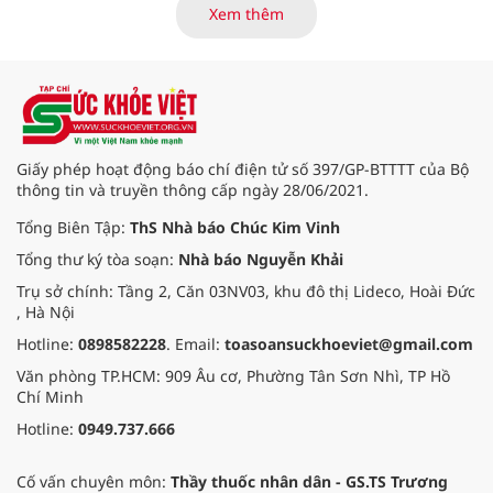
Awards) 2026 lại đến từ Việt Nam.
Xem thêm
Vinamilk gây bất ngờ lớn khi giành
chiến thắng áp đảo với 5 hạng
mục giải thưởng, tạo nên một kỷ
lục chưa từng có trong lịch sử giải.
Điều gì giúp đại diện từ Việt Nam
tạo nên kỳ tích đặc biệt này?
Giấy phép hoạt động báo chí điện tử số 397/GP-BTTTT của Bộ
thông tin và truyền thông cấp ngày 28/06/2021.
Tổng Biên Tập:
ThS Nhà báo Chúc Kim Vinh
Tổng thư ký tòa soạn:
Nhà báo Nguyễn Khải
Trụ sở chính: Tầng 2, Căn 03NV03, khu đô thị Lideco, Hoài Đức
, Hà Nội
Hotline:
0898582228
. Email:
toasoansuckhoeviet@gmail.com
Văn phòng TP.HCM: 909 Âu cơ, Phường Tân Sơn Nhì, TP Hồ
Chí Minh
Hotline:
0949.737.666
Cố vấn chuyên môn:
Thầy thuốc nhân dân - GS.TS Trương