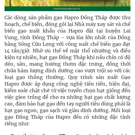
Các dòng sản phẩm gạo Hapro Đồng Tháp được thu
hoạch, chế biến, đóng gói lại Nhà máy xay sát và chế
biến gạo xuất khẩu của Hapro đặt tại huyện Lai
Vung, tỉnh Đồng Tháp – vựa lúa lớn nhất của Đồng
bằng Sông Cửu Long với công suất chế biến gạo đạt
14 tấn/giờ. Nhờ ưu thế về mặt thổ nhưỡng và điều
kiện tự nhiên, hạt gạo Đồng Tháp khi nấu chín có độ
dẻo, săn, mang hương thơm đặc trưng, đồng thời
chứa hàm lượng dinh dưỡng cao vượt trội so với các
loại gạo thông thường. Quy trình sản xuất Gạo
Hapro được áp dụng công nghệ tiên tiến, hiện đại,
kiểm soát chặt chẽ từ việc tuyển chọn hạt giống đến
việc gieo trồng để cho ra những hạt gạo chất lượng
cao, đảm bảo hạt gạo đến tay người tiêu dùng phải là
hạt gạo ngon, gạo sạch và giàu dinh dưỡng. Mỗi loại
gạo Đồng Tháp của Hapro đều có những đặc tính
riêng như: