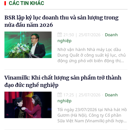
CÁC TIN KHÁC
BSR lập kỷ lục doanh thu và sản lượng trong
nửa đầu năm 2026
21:50
|
25/07/2026
Doanh
nghiệp
Nhờ vận hành Nhà máy Lọc dầu
Dung Quất ở công suất kỷ lục, chủ
động ứng phó với biến động thị
trường và triển khai đồng bộ các
giải pháp quản trị, doanh nghiệp
Vinamilk: Khi chất lượng sản phẩm trở thành
đạt doanh thu hợp nhất hơn
100.900 tỷ đồng trong 6 tháng đầu
đạo đức nghề nghiệp
năm 2026, vượt xa kế hoạch và tạo
17:25
|
25/07/2026
Doanh
nghiệp
Tối ngày 23/07/2026 tại Nhà hát Hồ
Gươm (Hà Nội), Công ty Cổ phần
Sữa Việt Nam (Vinamilk) phối hợp
với Đài Truyền hình Việt Nam tổ
chức chương trình nghệ thuật “50