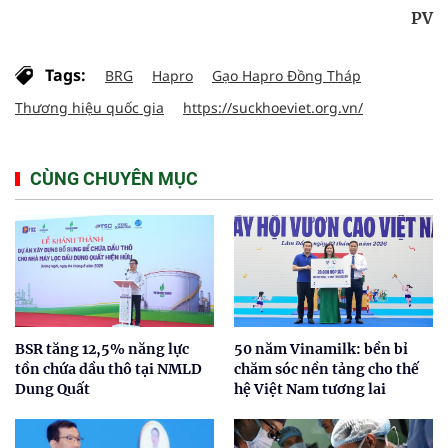
PV
Tags:
BRG
Hapro
Gạo Hapro Đồng Tháp
Thương hiệu quốc gia
https://suckhoeviet.org.vn/
CÙNG CHUYÊN MỤC
BSR tăng 12,5% năng lực
50 năm Vinamilk: bền bỉ
tồn chứa dầu thô tại NMLD
chăm sóc nền tảng cho thế
Dung Quất
hệ Việt Nam tương lai