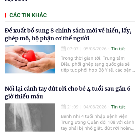
CÁC TIN KHÁC
Đề xuất bổ sung 8 chính sách mới về hiến, lấy,
ghép mô, bộ phận cơ thể người
07:07
|
05/08/2026
Tin tức
Trong thời gian tới, Trung tâm
Điều phối ghép tạng quốc gia sẽ
tiếp tục phối hợp Bộ Y tế, các bệnh
viện và các cơ quan liên quan để
mở rộng mạng lưới điều phối, tăng
cường truyền thông, hoàn thiện
Nối lại cánh tay đứt rời cho bé 4 tuổi sau gần 6
quy trình chuyên môn và hệ thống
giờ thiếu máu
pháp luật để thúc đẩy lĩnh vực
hiến và ghép mô tạng.
21:09
|
04/08/2026
Tin tức
Bệnh nhi 4 tuổi nhập Bệnh viện
Trung ương Quân đội 108 với cánh
tay phải bị nhổ giật, đứt rời hoàn
toàn do tai nạn giao thông. Dù
mạch máu, thần kinh bị tổn