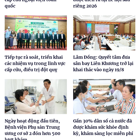
quốc
riêng 2026
Tiếp tục rà soát, triển khai
Lâm Đồng: Quyết tâm đưa
các nhiệm vụ trong lĩnh vực
sân bay Liên Khương trở lại
cấp cứu, điều trị đột quỵ
khai thác vào ngày 19/8
Ngày hoạt động đầu tiên,
Gần 30% dân số cả nước đã
Bệnh viện Phụ sản Trung
được khám sức khỏe định
ương cơ sở 2 đón hơn 500
kỳ, khám sàng lọc miễn phí
lượt khám