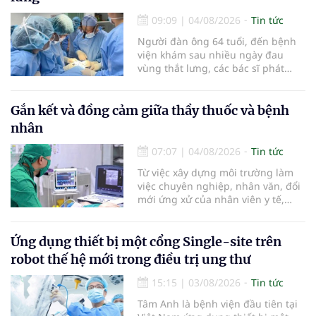
nhật chẩn đoán và điều trị bệnh lý
tiêu hóa - gan mật vừa diễn ra
09:09
|
04/08/2026
Tin tức
ngày 1/8 tại Bệnh viện Đại học
Người đàn ông 64 tuổi, đến bệnh
quốc tế Hồng Bàng.
viện khám sau nhiều ngày đau
vùng thắt lưng, các bác sĩ phát
hiện khối u thận phải kích thước
khoảng 3cm, nghi ngờ ung thư
biểu mô tế bào thận. Với khối u còn
Gắn kết và đồng cảm giữa thầy thuốc và bệnh
ở giai đoạn sớm, người bệnh được
nhân
chỉ định cắt bán phần thận phải
bằng phẫu thuật robot thay vì phải
07:07
|
04/08/2026
Tin tức
cắt bỏ toàn bộ quả thận như trước
Từ việc xây dựng môi trường làm
đây.
việc chuyên nghiệp, nhân văn, đổi
mới ứng xử của nhân viên y tế,
Bệnh viện đa khoa khu vực Phúc
Yên (tỉnh Phú Thọ) đã tạo nên sự
đồng cảm, gắn kết cao giữa thầy
Ứng dụng thiết bị một cổng Single-site trên
thuốc với bệnh nhân.
robot thế hệ mới trong điều trị ung thư
15:15
|
03/08/2026
Tin tức
Tâm Anh là bệnh viện đầu tiên tại