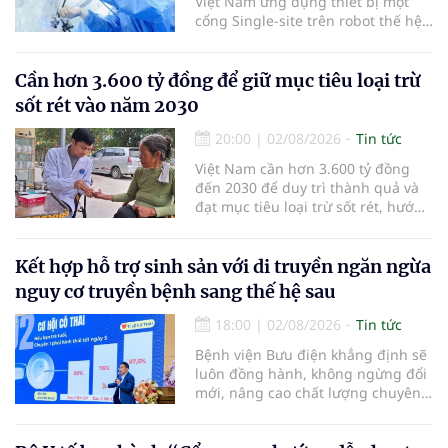
Việt Nam ứng dụng thiết bị một
cổng Single-site trên robot thế hệ
mới điều trị ung thư tuyến tiền liệt,
nhân đôi hiệu quả.
Cần hơn 3.600 tỷ đồng để giữ mục tiêu loại trừ
sốt rét vào năm 2030
20:00
|
02/08/2026
Tin tức
Việt Nam cần hơn 3.600 tỷ đồng
đến 2030 để duy trì thành quả và
đạt mục tiêu loại trừ sốt rét, hướng
tới công nhận của WHO vào năm
2030.
Kết hợp hỗ trợ sinh sản với di truyền ngăn ngừa
nguy cơ truyền bệnh sang thế hệ sau
18:00
|
02/08/2026
Tin tức
Bệnh viện Bưu điện khẳng định sẽ
luôn đồng hành, không ngừng đổi
mới, nâng cao chất lượng chuyên
môn và dịch vụ để biến những
điều tưởng chừng “không thể”