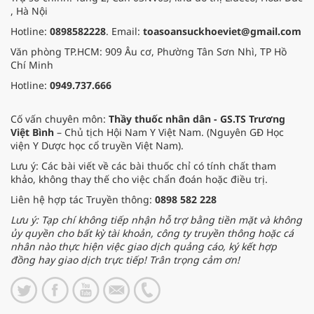
, Hà Nội
Hotline:
0898582228
. Email:
toasoansuckhoeviet@gmail.com
Văn phòng TP.HCM: 909 Âu cơ, Phường Tân Sơn Nhì, TP Hồ
Chí Minh
Hotline:
0949.737.666
Cố vấn chuyên môn:
Thầy thuốc nhân dân - GS.TS Trương
Việt Bình
– Chủ tịch Hội Nam Y Việt Nam. (Nguyên GĐ Học
viện Y Dược học cổ truyền Việt Nam).
Lưu ý: Các bài viết về các bài thuốc chỉ có tính chất tham
khảo, không thay thế cho việc chẩn đoán hoặc điều trị.
Liên hệ hợp tác Truyền thông:
0898 582 228
Lưu ý: Tạp chí không tiếp nhận hỗ trợ bằng tiền mặt và không
ủy quyền cho bất kỳ tài khoản, công ty truyền thông hoặc cá
nhân nào thực hiện việc giao dịch quảng cáo, ký kết hợp
đồng hay giao dịch trực tiếp! Trân trọng cảm ơn!