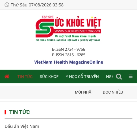
Thứ Sáu 07/08/2026 03:58
E-ISSN 2734 - 9756
P-ISSN 2815 - 6285
VietNam Health MagazineOnline
NLINE
TIN TỨC
SỨC KHỎE
Y HỌC CỔ TRUYỀN
NGHIÊN CỨU TRA
MỚI NHẤT
ĐỌC NHIỀU
TIN TỨC
Dấu ấn Việt Nam