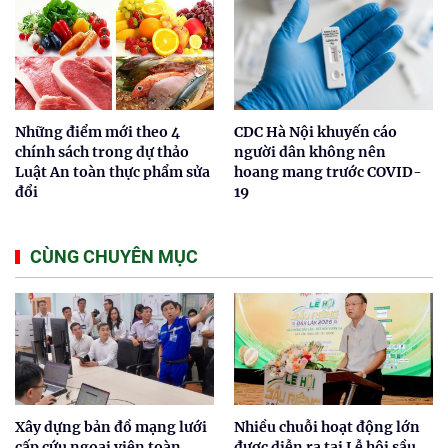
Những điểm mới theo 4
CDC Hà Nội khuyến cáo
chính sách trong dự thảo
người dân không nên
Luật An toàn thực phẩm sửa
hoang mang trước COVID-
đổi
19
CÙNG CHUYÊN MỤC
Xây dựng bản đồ mạng lưới
Nhiều chuỗi hoạt động lớn
cấp cứu ngoại viện toàn
được diễn ra tại Lễ hội sầu