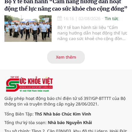
thành “có thể”, giúp ngày càng
Bộ Y tế ban hành “Cẩm nang hướng dẫn hoạt
nhiều gia đình vô sinh, hiếm muộn
động thể lực nâng cao sức khỏe cho cộng đồng”
sớm tìm được hạnh phúc trọn vẹn,
đón con yêu khỏe mạnh chào đời.
16:16
|
02/08/2026
Tin tức
Bộ Y tế ban hành tài liệu "Cẩm
nang hướng dẫn hoạt động thể lực
nâng cao sức khoẻ cho cộng đồng"
được biên soạn với 4 nội dung
chính: Thông tin chung về hoạt
động thể lực; Khuyến cáo hoạt
Xem thêm
động thể lực phù hợp theo nhóm
đối tượng; Hướng dẫn an toàn
trong hoạt động thể lực; Hướng
dẫn tổ chức tăng cường hoạt động
thể lực.
Giấy phép hoạt động báo chí điện tử số 397/GP-BTTTT của Bộ
thông tin và truyền thông cấp ngày 28/06/2021.
Tổng Biên Tập:
ThS Nhà báo Chúc Kim Vinh
Tổng thư ký tòa soạn:
Nhà báo Nguyễn Khải
Trụ sở chính: Tầng 2, Căn 03NV03, khu đô thị Lideco, Hoài Đức