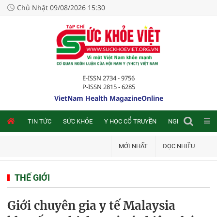
Chủ Nhật 09/08/2026 15:30
E-ISSN 2734 - 9756
P-ISSN 2815 - 6285
VietNam Health MagazineOnline
NLINE
TIN TỨC
SỨC KHỎE
Y HỌC CỔ TRUYỀN
NGHIÊN CỨU TRA
MỚI NHẤT
ĐỌC NHIỀU
THẾ GIỚI
Giới chuyên gia y tế Malaysia