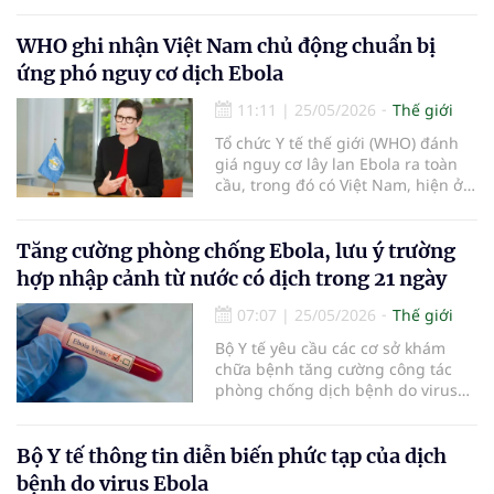
tiếp tục diễn biến phức tạp, số ca
mắc tăng và ghi nhận nguy cơ lây
truyền qua biên giới. Hiện, bệnh
WHO ghi nhận Việt Nam chủ động chuẩn bị
chưa có vaccine hoặc phương
ứng phó nguy cơ dịch Ebola
pháp điều trị nào được phê duyệt.
11:11
|
25/05/2026
Thế giới
Tổ chức Y tế thế giới (WHO) đánh
giá nguy cơ lây lan Ebola ra toàn
cầu, trong đó có Việt Nam, hiện ở
mức thấp. WHO ghi nhận sự chủ
động của Bộ Y tế Việt Nam trong
việc tăng cường giám sát, truyền
Tăng cường phòng chống Ebola, lưu ý trường
thông nguy cơ và chuẩn bị năng
hợp nhập cảnh từ nước có dịch trong 21 ngày
lực ứng phó trước diễn biến phức
tạp của đợt bùng phát bệnh do
07:07
|
25/05/2026
Thế giới
virus Bundibugyo tại châu Phi.
Bộ Y tế yêu cầu các cơ sở khám
chữa bệnh tăng cường công tác
phòng chống dịch bệnh do virus
Ebola, đặc biệt lưu ý các trường
hợp mới đến quốc gia đã hoặc
đang có dịch bệnh này trong vòng
Bộ Y tế thông tin diễn biến phức tạp của dịch
21 ngày.
bệnh do virus Ebola