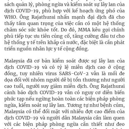
sách quản lý, phòng ngừa và kiểm soát sự lây lan của
dịch COVID-19, phù hợp với kế hoạch ứng phó của
WHO. Ông Rajathurai nhấn mạnh đại dịch đã cho
thấy tầm quan trọng của việc cần có một hệ thống
chăm sóc sức khỏe tốt. Do đó, MMA kêu gọi chính
phủ tiếp tục ưu tiên củng cố, tăng cường đầu tư cho
hệ thống y tế trên khắp cả nước, đặc biệt là cần phát
triển nguồn nhân lực y tế cộng đồng.
Malaysia đã cơ bản kiểm soát được sự lây lan của
dịch COVID-19 và có tỷ lệ miễn dịch cao ở cộng
đồng, tuy nhiên virus SARS-CoV-2 vẫn là mối đe
dọa đối với nhóm người dễ bị tổn thương như người
cao tuổi, người suy giảm miễn dịch. Ông Rajathurai
cảnh báo dịch COVID-19 vẫn có nguy cơ diễn biến
phức tạp nếu ngừng hoàn toàn các biện pháp phòng
ngừa, kiểm soát sự lây lan. Tương tự như bệnh cúm,
Malaysia có thể đối mặt với nhiều đợt cao điểm của
dịch COVID-19 và người dân Malaysia cần làm quen
với các biện pháp phòng ngừa cần thiết như đeo