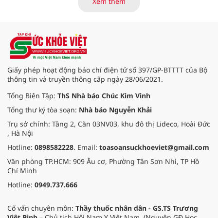
Xem thêm
thế giới (WHO) - ngày 11/5 đã cung
cấp thêm thông tin về khả năng lây
nhiễm của virus Hanta.
Giấy phép hoạt động báo chí điện tử số 397/GP-BTTTT của Bộ
thông tin và truyền thông cấp ngày 28/06/2021.
Tổng Biên Tập:
ThS Nhà báo Chúc Kim Vinh
Tổng thư ký tòa soạn:
Nhà báo Nguyễn Khải
Trụ sở chính: Tầng 2, Căn 03NV03, khu đô thị Lideco, Hoài Đức
, Hà Nội
Hotline:
0898582228
. Email:
toasoansuckhoeviet@gmail.com
Văn phòng TP.HCM: 909 Âu cơ, Phường Tân Sơn Nhì, TP Hồ
Chí Minh
Hotline:
0949.737.666
Cố vấn chuyên môn:
Thầy thuốc nhân dân - GS.TS Trương
Việt Bình
– Chủ tịch Hội Nam Y Việt Nam. (Nguyên GĐ Học