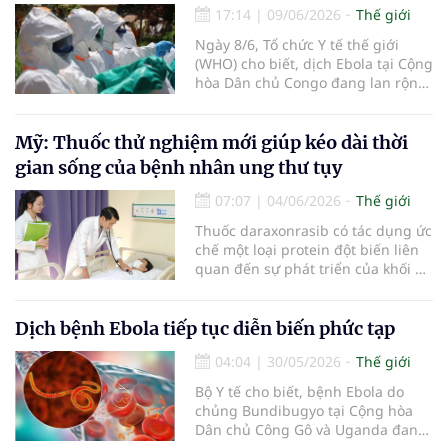
17:14
|
09/06/2026
Thế giới
Ngày 8/6, Tổ chức Y tế thế giới
(WHO) cho biết, dịch Ebola tại Cộng
hòa Dân chủ Congo đang lan rộng
nhanh chóng, số ca mắc ngày càng
tăng, phạm vi địa lý rộng hơn và
lây truyền xuyên biên giới sang
Mỹ: Thuốc thử nghiệm mới giúp kéo dài thời
Uganda.
gian sống của bệnh nhân ung thư tụy
07:07
|
04/06/2026
Thế giới
Thuốc daraxonrasib có tác dụng ức
chế một loại protein đột biến liên
quan đến sự phát triển của khối u,
vốn xuất hiện trong hơn 90%
trường hợp ung thư tuyến tụy.
Dịch bệnh Ebola tiếp tục diễn biến phức tạp
04:04
|
30/05/2026
Thế giới
Bộ Y tế cho biết, bệnh Ebola do
chủng Bundibugyo tại Cộng hòa
Dân chủ Công Gô và Uganda đang