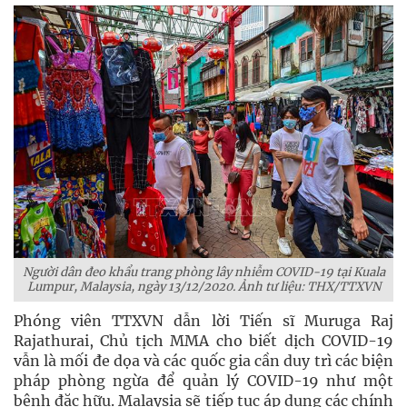
Người dân đeo khẩu trang phòng lây nhiễm COVID-19 tại Kuala
Lumpur, Malaysia, ngày 13/12/2020. Ảnh tư liệu: THX/TTXVN
Phóng viên TTXVN dẫn lời Tiến sĩ Muruga Raj
Rajathurai, Chủ tịch MMA cho biết dịch COVID-19
vẫn là mối đe dọa và các quốc gia cần duy trì các biện
pháp phòng ngừa để quản lý COVID-19 như một
bệnh đặc hữu. Malaysia sẽ tiếp tục áp dụng các chính