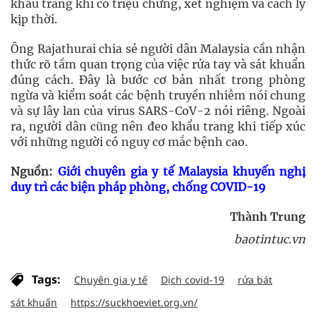
khẩu trang khi có triệu chứng, xét nghiệm và cách ly
kịp thời.
Ông Rajathurai chia sẻ người dân Malaysia cần nhận
thức rõ tầm quan trọng của việc rửa tay và sát khuẩn
đúng cách. Đây là bước cơ bản nhất trong phòng
ngừa và kiểm soát các bệnh truyền nhiễm nói chung
và sự lây lan của virus SARS-CoV-2 nói riêng. Ngoài
ra, người dân cũng nên đeo khẩu trang khi tiếp xúc
với những người có nguy cơ mắc bệnh cao.
Nguồn:
Giới chuyên gia y tế Malaysia khuyến nghị
duy trì các biện pháp phòng, chống COVID-19
Thành Trung
baotintuc.vn
Tags:
Chuyên gia y tế
Dịch covid-19
rửa bát
sát khuẩn
https://suckhoeviet.org.vn/