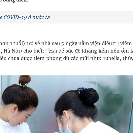
nghiệm thực tế
e COVID-19 ở nước ta
hìn phụ nữ mỗi năm
 hơn 1 tuổi) trở về nhà sau 5 ngày nằm viện điều trị viêm
Hà Nội) cho biết: “Hai bé sức đề kháng kém nên ốm lai
i đều chưa được tiêm phòng đủ các mũi như: rubella, thủ