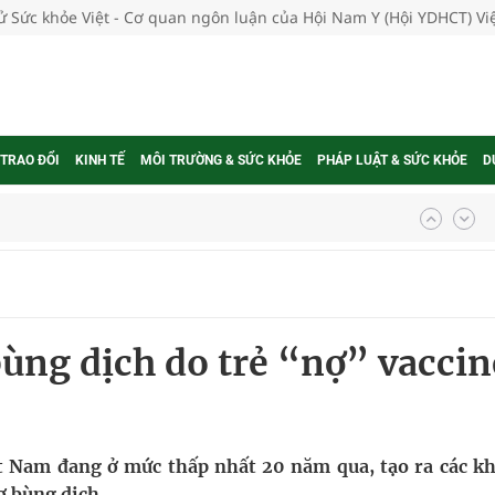
tử Sức khỏe Việt - Cơ quan ngôn luận của Hội Nam Y (Hội YDHCT) V
 TRAO ĐỔI
KINH TẾ
MÔI TRƯỜNG & SỨC KHỎE
PHÁP LUẬT & SỨC KHỎE
D
ợng thuốc
g, nhiệt độ cao nhất 35 độ
ùng dịch do trẻ “nợ” vaccin
kỳ, khám sàng lọc cho người dân
ông cực hiệu quả
 chuyên gia
ệt Nam đang ở mức thấp nhất 20 năm qua, tạo ra các k
ơ bùng dịch.