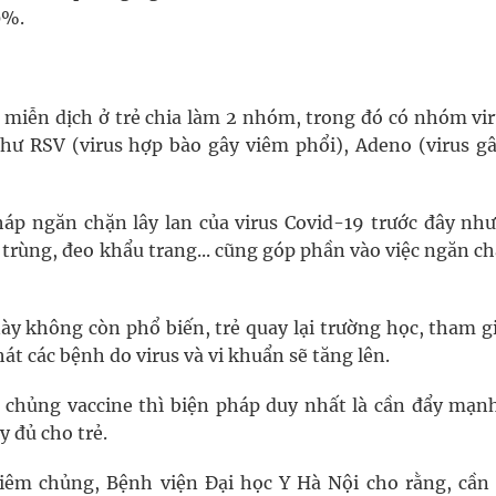
0%.
miễn dịch ở trẻ chia làm 2 nhóm, trong đó có nhóm viru
ư RSV (virus hợp bào gây viêm phổi), Adeno (virus gâ
háp ngăn chặn lây lan của virus Covid-19 trước đây như
 trùng, đeo khẩu trang... cũng góp phần vào việc ngăn c
y không còn phổ biến, trẻ quay lại trường học, tham gi
t các bệnh do virus và vi khuẩn sẽ tăng lên.
 chủng vaccine thì biện pháp duy nhất là cần đẩy mạnh
y đủ cho trẻ.
êm chủng, Bệnh viện Đại học Y Hà Nội cho rằng, cần