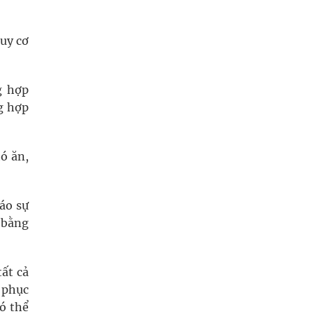
guy cơ
g hợp
g hợp
hó ăn,
báo sự
 bằng
ất cả
i phục
ó thể