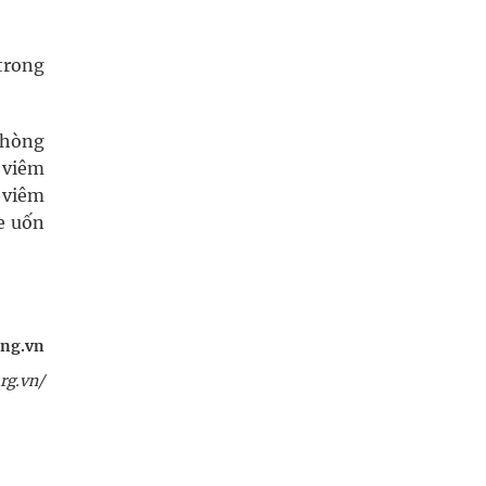
trong
phòng
 viêm
e viêm
ne uốn
ng.vn
rg.vn/