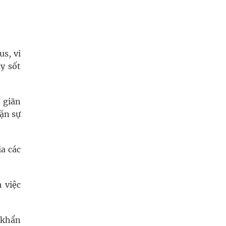
s, vi
y sốt
 giãn
hặn sự
a các
 việc
 khẩn