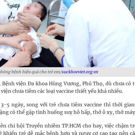
phòng bệnh hiệu quả cho trẻ em/
suckhoeviet.org.vn
 Bệnh viện Đa khoa Hùng Vương, Phú Thọ, dù chưa có 
iện chưa tiêm các loại vaccine thiết yếu khá nhiều.
-5 ngày, song với trẻ chưa tiêm vaccine thì thời gia
ặng có thể gặp tình huống suy hô hấp, thở ô xy, thở má
ên chi hội Truyền nhiễm TP.HCM cho hay, việc chậm tr
ẽ khiến trẻ dễ mắc bệnh hơn và nguy cơ cao tạo nên cá