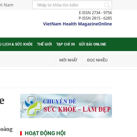
iệt Nam
E-ISSN 2734 - 9756
P-ISSN 2815 - 6285
VietNam Health MagazineOnline
U LỊCH & SỨC KHỎE
THẾ GIỚI
TẠP CHÍ IN
GỬI BÀI ONLINE
MỚI NHẤT
ĐỌC NHIỀU
e
hoảng
HOẠT ĐỘNG HỘI