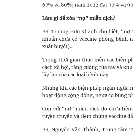
67% và 80%; năm 2022 đạt 70% và 9
Làm gì để xóa “nợ” miễn dịch?
BS. Trương Hữu Khanh cho biết, “nợ” 
khuẩn chưa có vaccine phòng bệnh nh
xuất huyết)…
Trong thời gian thực hiện các biện p
cách xã hội, tăng cường rửa tay và khử
lây lan của các loại bệnh này.
Nhưng khi các biện pháp ngăn ngừa nà
hoạt động cộng đồng, nguy cơ bùng phá
Còn với “nợ” miễn dịch do chưa tiêm
tuyên truyền và tiêm chủng vaccine đầ
BS. Nguyễn Văn Thành, Trung tâm Ti