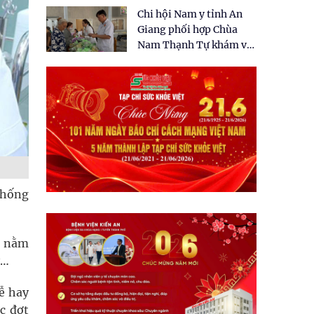
tặng quà cho 150 người
Chi hội Nam y tỉnh An
dân tại xã Tân Tập
Giang phối hợp Chùa
Nam Thạnh Tự khám và
cấp thuốc miễn phí cho
nhân dân
thống
n nằm
y…
ễ hay
c đợt