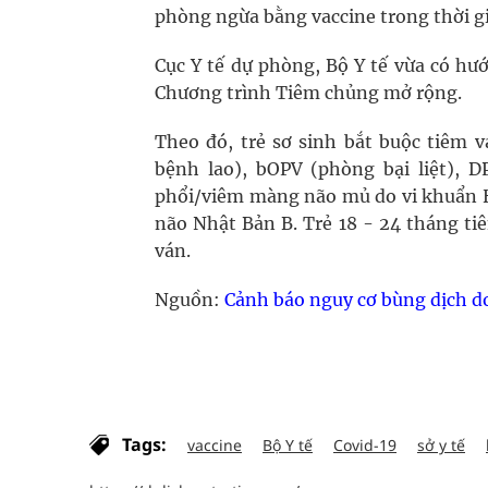
phòng ngừa bằng vaccine trong thời gi
Cục Y tế dự phòng, Bộ Y tế vừa có hư
Chương trình Tiêm chủng mở rộng.
Theo đó, trẻ sơ sinh bắt buộc tiêm v
bệnh lao), bOPV (phòng bại liệt), 
phổi/viêm màng não mủ do vi khuẩn Hib)
não Nhật Bản B. Trẻ 18 - 24 tháng tiê
ván.
Nguồn:
Cảnh báo nguy cơ bùng dịch do
Tags:
vaccine
Bộ Y tế
Covid-19
sở y tế