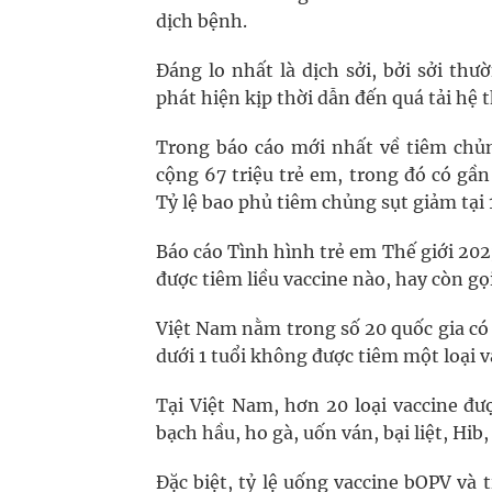
dịch bệnh.
Đáng lo nhất là dịch sởi, bởi sởi t
phát hiện kịp thời dẫn đến quá tải hệ t
Trong báo cáo mới nhất về tiêm chủ
cộng 67 triệu trẻ em, trong đó có gầ
Tỷ lệ bao phủ tiêm chủng sụt giảm tại 
Báo cáo Tình hình trẻ em Thế giới 2023
được tiêm liều vaccine nào, hay còn gọi
Việt Nam nằm trong số 20 quốc gia có s
dưới 1 tuổi không được tiêm một loại 
Tại Việt Nam, hơn 20 loại vaccine đ
bạch hầu, ho gà, uốn ván, bại liệt, Hib, 
Đặc biệt, tỷ lệ uống vaccine bOPV và 