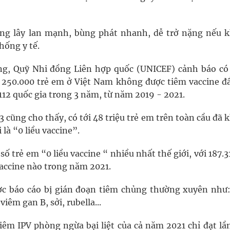
hường lây lan mạnh, bùng phát nhanh, dễ trở nặng nếu 
hống y tế.
ng, Quỹ Nhi đồng Liên hợp quốc (UNICEF) cảnh báo có
n 250.000 trẻ em ở Việt Nam không được tiêm vaccine đầ
112 quốc gia trong 3 năm, từ năm 2019 - 2021.
 cũng cho thấy, có tới 48 triệu trẻ em trên toàn cầu đã
 là “0 liều vaccine”.
ố trẻ em “0 liều vaccine “ nhiều nhất thế giới, với 187.3
vaccine nào trong năm 2021.
ược báo cáo bị gián đoạn tiêm chủng thường xuyên như:
viêm gan B, sởi, rubella...
tiêm IPV phòng ngừa bại liệt của cả năm 2021 chỉ đạt lầ