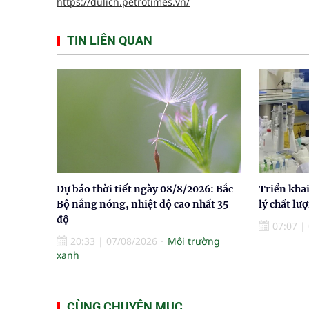
https://dulich.petrotimes.vn/
TIN LIÊN QUAN
Dự báo thời tiết ngày 08/8/2026: Bắc
Triển khai
Bộ nắng nóng, nhiệt độ cao nhất 35
lý chất lư
độ
07:07
|
20:33
|
07/08/2026
Môi trường
xanh
CÙNG CHUYÊN MỤC