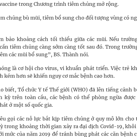
 vaccine trong Chương trình tiêm chủng mở rộng.
iêm chủng bù mũi, tiêm bổ sung cho đối tượng vùng có n
m bảo khoảng cách tối thiểu giữa các mũi. Nếu trườn
 cần tiêm chủng càng sớm càng tốt sau đó. Trong trườn
tiêm các mũi bổ sung”, BS. Thành nói.
g là cơ hội cho virus, vi khuẩn phát triển. Việc trẻ k
ịch kém hơn sẽ khiến nguy cơ mắc bệnh cao hơn.
ho biết, Tổ chức Y tế Thế giới (WHO) đã lên tiếng cảnh 
h kỳ trên toàn cầu, các bệnh có thể phòng ngừa được
phát ở một số quốc gia.
 gọi các nỗ lực bắt kịp tiêm chủng ở quy mô lớn cho t
kỳ trong khoảng thời gian xảy ra đại dịch Covid-19, khô
 với mức của năm 2019 để tránh bùng phát các căn bệnh c