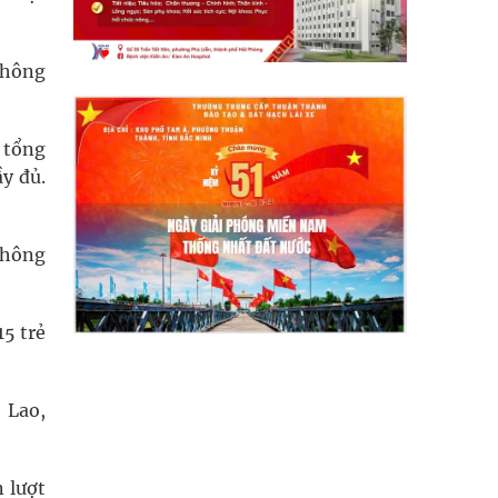
không
 tổng
y đủ.
 không
15 trẻ
 Lao,
n lượt