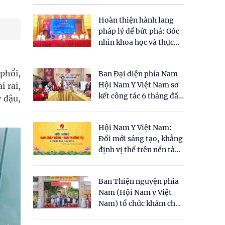
Hoàn thiện hành lang
pháp lý để bứt phá: Góc
nhìn khoa học và thực
tiễn tại Tọa đàm " Đề
xuất một số nội dung
 phổi,
Ban Đại diện phía Nam
cho Luật Y dược cổ
Hội Nam Y Việt Nam sơ
 rai,
truyền Việt Nam"
kết công tác 6 tháng đầu
y đậu,
năm 2026
Hội Nam Y Việt Nam:
Đổi mới sáng tạo, khẳng
định vị thế trên nền tảng
y học cổ truyền và khoa
học hiện đại
Ban Thiện nguyện phía
Nam (Hội Nam y Việt
Nam) tổ chức khám chữa
bệnh y học cổ truyền và