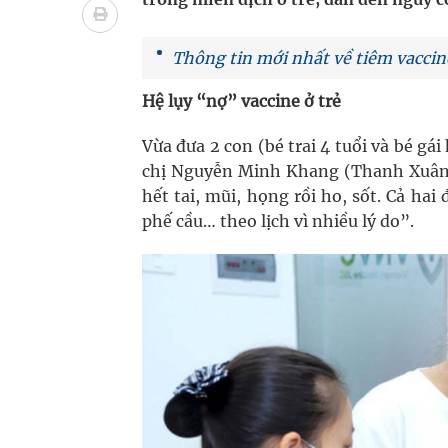
Nhiều lợi thế để nâng chất lượng y tế
Vương Thành Công: Khi việc học bắt đầu từ trải 
Thông tin mới nhất về tiêm vaccin
Hệ lụy “nợ” vaccine ở trẻ
Tầm soát sớm ung thư vú giúp cứu sống hàng ng
Giải pháp nâng cao thị lực thời hiện đại
Vừa đưa 2 con (bé trai 4 tuổi và bé gái
chị Nguyễn Minh Khang (Thanh Xuân, 
hết tai, mũi, họng rồi ho, sốt. Cả ha
phế cầu… theo lịch vì nhiều lý do”.