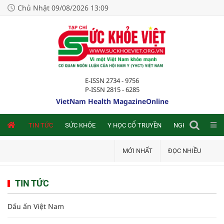
Chủ Nhật 09/08/2026 13:09
E-ISSN 2734 - 9756
P-ISSN 2815 - 6285
VietNam Health MagazineOnline
NLINE
TIN TỨC
SỨC KHỎE
Y HỌC CỔ TRUYỀN
NGHIÊN CỨU TRA
MỚI NHẤT
ĐỌC NHIỀU
TIN TỨC
Dấu ấn Việt Nam