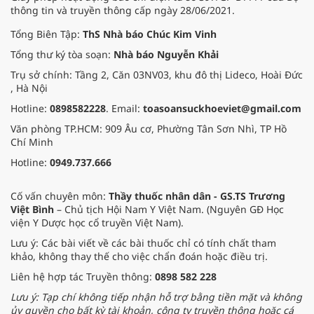
thông tin và truyền thông cấp ngày 28/06/2021.
Tổng Biên Tập:
ThS Nhà báo Chúc Kim Vinh
Tổng thư ký tòa soạn:
Nhà báo Nguyễn Khải
Trụ sở chính: Tầng 2, Căn 03NV03, khu đô thị Lideco, Hoài Đức
, Hà Nội
Hotline:
0898582228
. Email:
toasoansuckhoeviet@gmail.com
Văn phòng TP.HCM: 909 Âu cơ, Phường Tân Sơn Nhì, TP Hồ
Chí Minh
Hotline:
0949.737.666
Cố vấn chuyên môn:
Thầy thuốc nhân dân - GS.TS Trương
Việt Bình
– Chủ tịch Hội Nam Y Việt Nam. (Nguyên GĐ Học
viện Y Dược học cổ truyền Việt Nam).
Lưu ý: Các bài viết về các bài thuốc chỉ có tính chất tham
khảo, không thay thế cho việc chẩn đoán hoặc điều trị.
Liên hệ hợp tác Truyền thông:
0898 582 228
Lưu ý: Tạp chí không tiếp nhận hỗ trợ bằng tiền mặt và không
ủy quyền cho bất kỳ tài khoản, công ty truyền thông hoặc cá