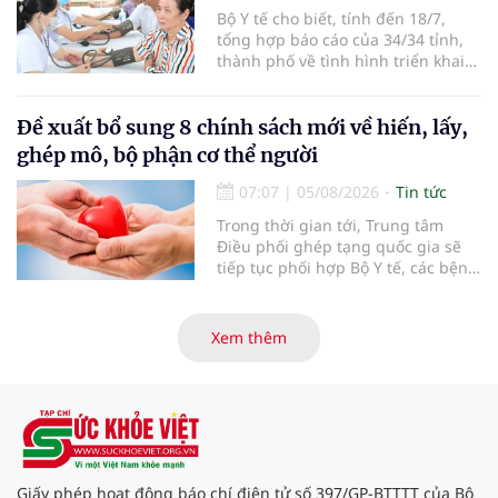
Bộ Y tế cho biết, tính đến 18/7,
tổng hợp báo cáo của 34/34 tỉnh,
thành phố về tình hình triển khai
khám sức khỏe định kỳ, khám sàng
lọc miễn phí cho người dân, ghi
nhận 32.286.360 người, chiếm gần
Đề xuất bổ sung 8 chính sách mới về hiến, lấy,
30% dân số cả nước đã được khám
ghép mô, bộ phận cơ thể người
sức khỏe định kỳ năm nay.
07:07
|
05/08/2026
Tin tức
Trong thời gian tới, Trung tâm
Điều phối ghép tạng quốc gia sẽ
tiếp tục phối hợp Bộ Y tế, các bệnh
viện và các cơ quan liên quan để
mở rộng mạng lưới điều phối, tăng
cường truyền thông, hoàn thiện
Xem thêm
quy trình chuyên môn và hệ thống
pháp luật để thúc đẩy lĩnh vực
hiến và ghép mô tạng.
Giấy phép hoạt động báo chí điện tử số 397/GP-BTTTT của Bộ