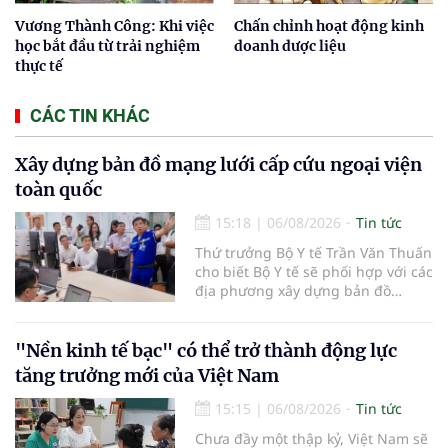
Vương Thành Công: Khi việc
Chấn chỉnh hoạt động kinh
học bắt đầu từ trải nghiệm
doanh dược liệu
thực tế
CÁC TIN KHÁC
Xây dựng bản đồ mạng lưới cấp cứu ngoại viện
toàn quốc
15:18
|
06/08/2026
Tin tức
Thứ trưởng Bộ Y tế Trần Văn Thuấn
cho biết Bộ Y tế sẽ phối hợp với các
địa phương xây dựng bản đồ
mạng lưới cấp cứu ngoại viện,
đồng thời chuẩn hóa đào tạo, hoàn
thiện cơ chế tài chính và đa dạng
"Nền kinh tế bạc" có thể trở thành động lực
hóa phương tiện nhằm nâng cao
tăng trưởng mới của Việt Nam
năng lực cấp cứu trước viện trên
phạm vi cả nước.
15:15
|
06/08/2026
Tin tức
Chưa đầy một thập kỷ, Việt Nam sẽ