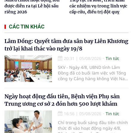
được diễn ra tại Lễ hội sầu
các nhiệm vụ trong lĩnh vực
riêng 2026
cấp cứu, điều trị đột quỵ
CÁC TIN KHÁC
Lâm Đồng: Quyết tâm đưa sân bay Liên Khương
trở lại khai thác vào ngày 19/8
20:31
|
05/08/2026
Tin tức
SKV - Ngày 4/8, UBND tỉnh Lâm
Đồng đã có buổi làm việc với Tổng
công ty Cảng hàng không Việt Nam
(ACV) và các hãng hàng không để
triển khai công tác xúc tiến và hợp
tác giữa tỉnh Lâm Đồng và ACV
Ngày hoạt động đầu tiên, Bệnh viện Phụ sản
trong việc phục hồi hoạt động
Trung ương cơ sở 2 đón hơn 500 lượt khám
hàng không, thúc đẩy mở mới các
đường bay nội địa và quốc tế.
16:56
|
05/08/2026
Tin tức
Chỉ trong buổi sáng đầu tiên chính
thức đi vào hoạt động ngày 4/8,