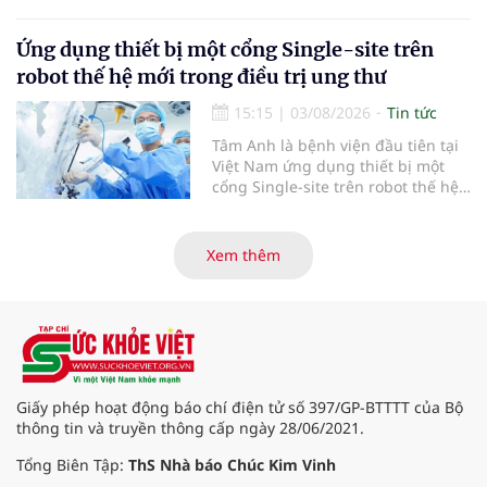
Bệnh viện đa khoa khu vực Phúc
Yên (tỉnh Phú Thọ) đã tạo nên sự
đồng cảm, gắn kết cao giữa thầy
Ứng dụng thiết bị một cổng Single-site trên
thuốc với bệnh nhân.
robot thế hệ mới trong điều trị ung thư
15:15
|
03/08/2026
Tin tức
Tâm Anh là bệnh viện đầu tiên tại
Việt Nam ứng dụng thiết bị một
cổng Single-site trên robot thế hệ
mới điều trị ung thư tuyến tiền liệt,
nhân đôi hiệu quả.
Xem thêm
Giấy phép hoạt động báo chí điện tử số 397/GP-BTTTT của Bộ
thông tin và truyền thông cấp ngày 28/06/2021.
Tổng Biên Tập:
ThS Nhà báo Chúc Kim Vinh