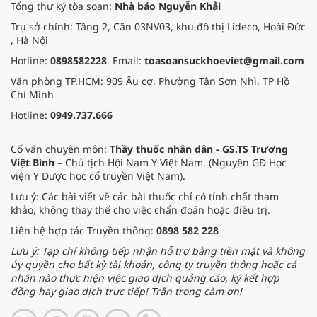
Tổng thư ký tòa soạn:
Nhà báo Nguyễn Khải
Trụ sở chính: Tầng 2, Căn 03NV03, khu đô thị Lideco, Hoài Đức
, Hà Nội
Hotline:
0898582228
. Email:
toasoansuckhoeviet@gmail.com
Văn phòng TP.HCM: 909 Âu cơ, Phường Tân Sơn Nhì, TP Hồ
Chí Minh
Hotline:
0949.737.666
Cố vấn chuyên môn:
Thầy thuốc nhân dân - GS.TS Trương
Việt Bình
– Chủ tịch Hội Nam Y Việt Nam. (Nguyên GĐ Học
viện Y Dược học cổ truyền Việt Nam).
Lưu ý: Các bài viết về các bài thuốc chỉ có tính chất tham
khảo, không thay thế cho việc chẩn đoán hoặc điều trị.
Liên hệ hợp tác Truyền thông:
0898 582 228
Lưu ý: Tạp chí không tiếp nhận hỗ trợ bằng tiền mặt và không
ủy quyền cho bất kỳ tài khoản, công ty truyền thông hoặc cá
nhân nào thực hiện việc giao dịch quảng cáo, ký kết hợp
đồng hay giao dịch trực tiếp! Trân trọng cảm ơn!