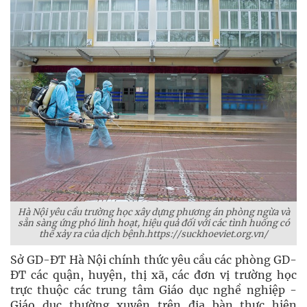
Hà Nội yêu cầu trường học xây dựng phương án phòng ngừa và
sẵn sàng ứng phó linh hoạt, hiệu quả đối với các tình huống có
thể xảy ra của dịch bệnh.https://suckhoeviet.org.vn/
Sở GD-ĐT Hà Nội chính thức yêu cầu các phòng GD-
ĐT các quận, huyện, thị xã, các đơn vị trường học
trực thuộc các trung tâm Giáo dục nghề nghiệp -
Giáo dục thường xuyên trên địa bàn thực hiện