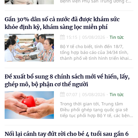
Bệnh viện Phụ sản Trung ương cơ
sở 2 đã tiếp đón hơn 500 lượt
người đến khám, điều trị và đón
em bé đầu tiên chào đời.
Gần 30% dân số cả nước đã được khám sức
khỏe định kỳ, khám sàng lọc miễn phí
15:15
|
05/08/2026
Tin tức
Bộ Y tế cho biết, tính đến 18/7,
tổng hợp báo cáo của 34/34 tỉnh,
thành phố về tình hình triển khai
khám sức khỏe định kỳ, khám sàng
lọc miễn phí cho người dân, ghi
nhận 32.286.360 người, chiếm gần
Đề xuất bổ sung 8 chính sách mới về hiến, lấy,
30% dân số cả nước đã được khám
ghép mô, bộ phận cơ thể người
sức khỏe định kỳ năm nay.
07:07
|
05/08/2026
Tin tức
Trong thời gian tới, Trung tâm
Điều phối ghép tạng quốc gia sẽ
tiếp tục phối hợp Bộ Y tế, các bệnh
viện và các cơ quan liên quan để
mở rộng mạng lưới điều phối, tăng
cường truyền thông, hoàn thiện
Nối lại cánh tay đứt rời cho bé 4 tuổi sau gần 6