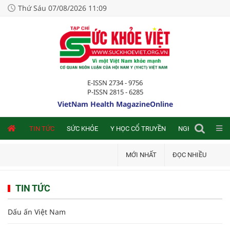
Thứ Sáu 07/08/2026 11:09
E-ISSN 2734 - 9756
P-ISSN 2815 - 6285
VietNam Health MagazineOnline
NLINE
TIN TỨC
SỨC KHỎE
Y HỌC CỔ TRUYỀN
NGHIÊN CỨU TRA
MỚI NHẤT
ĐỌC NHIỀU
TIN TỨC
Dấu ấn Việt Nam