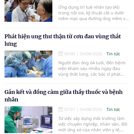
Ứng dụng trí tuệ nhân tạo (AI)
trong nội soi, kỹ thuật cắt u dưới
niêm mạc qua đường ống mềm và
các tiến bộ mới hướng tới "chữa
khỏi chức năng" bệnh viêm gan B
là những nội dung trọng tâm được
Phát hiện ung thư thận từ cơn đau vùng thắt
báo cáo tại Hội thảo khoa học cập
lưng
nhật chẩn đoán và điều trị bệnh lý
tiêu hóa - gan mật vừa diễn ra
09:09
|
04/08/2026
Tin tức
ngày 1/8 tại Bệnh viện Đại học
Người đàn ông 64 tuổi, đến bệnh
quốc tế Hồng Bàng.
viện khám sau nhiều ngày đau
vùng thắt lưng, các bác sĩ phát
hiện khối u thận phải kích thước
khoảng 3cm, nghi ngờ ung thư
biểu mô tế bào thận. Với khối u còn
Gắn kết và đồng cảm giữa thầy thuốc và bệnh
ở giai đoạn sớm, người bệnh được
nhân
chỉ định cắt bán phần thận phải
bằng phẫu thuật robot thay vì phải
07:07
|
04/08/2026
Tin tức
cắt bỏ toàn bộ quả thận như trước
Từ việc xây dựng môi trường làm
đây.
việc chuyên nghiệp, nhân văn, đổi
mới ứng xử của nhân viên y tế,