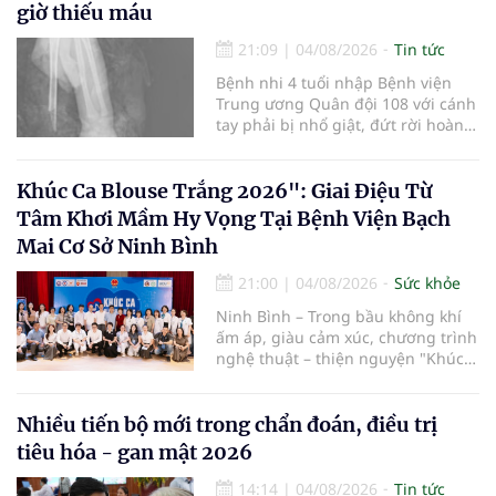
quy trình chuyên môn và hệ thống
giờ thiếu máu
pháp luật để thúc đẩy lĩnh vực
hiến và ghép mô tạng.
21:09
|
04/08/2026
Tin tức
Bệnh nhi 4 tuổi nhập Bệnh viện
Trung ương Quân đội 108 với cánh
tay phải bị nhổ giật, đứt rời hoàn
toàn do tai nạn giao thông. Dù
mạch máu, thần kinh bị tổn
thương nặng và thời gian thiếu
Khúc Ca Blouse Trắng 2026": Giai Điệu Từ
máu kéo dài, các bác sĩ đã tái lập
Tâm Khơi Mầm Hy Vọng Tại Bệnh Viện Bạch
tuần hoàn thành công sau ca vi
Mai Cơ Sở Ninh Bình
phẫu kéo dài 3 giờ.
21:00
|
04/08/2026
Sức khỏe
Ninh Bình – Trong bầu không khí
ấm áp, giàu cảm xúc, chương trình
nghệ thuật – thiện nguyện "Khúc
ca Blouse trắng" đã chính thức
khởi động hành trình năm 2026 với
điểm dừng chân đầu tiên tại Bệnh
Nhiều tiến bộ mới trong chẩn đoán, điều trị
viện Bạch Mai cơ sở Ninh Bình.
tiêu hóa - gan mật 2026
14:14
|
04/08/2026
Tin tức