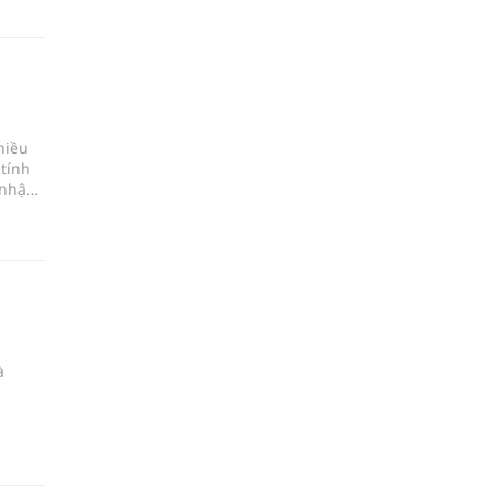
hiều
 tính
 nhận
à