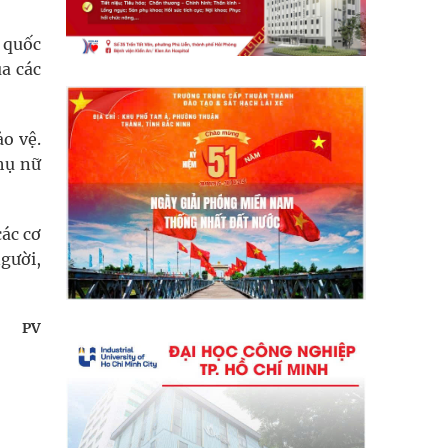
g quốc
ủa các
o vệ.
hụ nữ
ác cơ
người,
PV