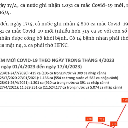
ày 17/4, cả nước ghi nhận 1.031 ca mắc Covid-19 mới, 
16/4.
nghiệm thực tế
4 đến ngày 17/4, cả nước ghi nhận 4.800 ca mắc Covid-19
hìn phụ nữ mỗi năm
031 ca mắc Covid-19 mới (nhiều hơn 315 ca so với con số
nhân được công bố khỏi bệnh. Có 14 bệnh nhân phải thở
ua mặt nạ, 2 ca phải thở HFNC.