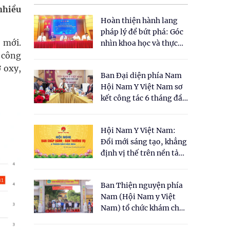
nhiều
Hoàn thiện hành lang
pháp lý để bứt phá: Góc
 mới.
nhìn khoa học và thực
tiễn tại Tọa đàm " Đề
 công
xuất một số nội dung
 oxy,
Ban Đại diện phía Nam
cho Luật Y dược cổ
Hội Nam Y Việt Nam sơ
truyền Việt Nam"
kết công tác 6 tháng đầu
năm 2026
Hội Nam Y Việt Nam:
Đổi mới sáng tạo, khẳng
định vị thế trên nền tảng
y học cổ truyền và khoa
học hiện đại
Ban Thiện nguyện phía
Nam (Hội Nam y Việt
Nam) tổ chức khám chữa
bệnh y học cổ truyền và