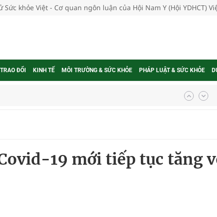
tử Sức khỏe Việt - Cơ quan ngôn luận của Hội Nam Y (Hội YDHCT) V
 TRAO ĐỔI
KINH TẾ
MÔI TRƯỜNG & SỨC KHỎE
PHÁP LUẬT & SỨC KHỎE
D
ợng thuốc
g, nhiệt độ cao nhất 35 độ
Covid-19 mới tiếp tục tăng v
kỳ, khám sàng lọc cho người dân
ông cực hiệu quả
 chuyên gia