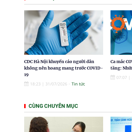
CDC Hà Nội khuyến cáo người dân
Ca mắc CO
không nên hoang mang trước COVID-
tăng: Nhữn
19
07:07
|
18:23
|
31/07/2026
Tin tức
CÙNG CHUYÊN MỤC