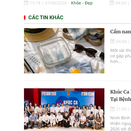
15:18
|
07/08/2026
Khỏe - Đẹp
04:04
|
CÁC TIN KHÁC
Cẩm nang
04:04
Một vài th
cơ gặp phả
hơn...
Khúc Ca 
Tại Bệnh
21:00
Ninh Bình 
thiện ngu
2026 với đ