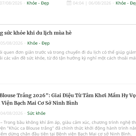
07/08/2026
Khỏe - Đẹp
04:04
|
06/08/2026
Khỏe - Đẹ
 sức khỏe khi du lịch mùa hè
|
05/08/2026
Khỏe - Đẹp
ói quen đơn giản trước và trong chuyến đi du lịch có thể giúp giả
i các vấn đề sức khỏe, từ đó tận hưởng kỳ nghỉ một cách thoải má
Blouse Trắng 2026": Giai Điệu Từ Tâm Khơi Mầm Hy V
 Viện Bạch Mai Cơ Sở Ninh Bình
|
04/08/2026
Sức khỏe
– Trong bầu không khí ấm áp, giàu cảm xúc, chương trình nghệ th
yện "Khúc ca Blouse trắng" đã chính thức khởi động hành trình n
iểm dừng chân đầu tiên tại Bệnh viện Bạch Mai cơ sở Ninh Bình.