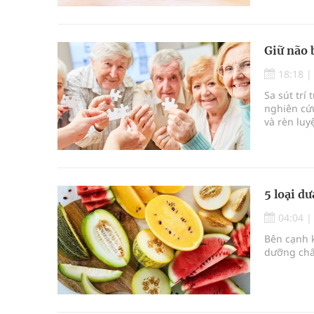
Giữ não 
18:18
Sa sút trí
nghiên cứu
và rèn luy
thức, giúp
5 loại d
04:04
Bên cạnh k
dưỡng chất