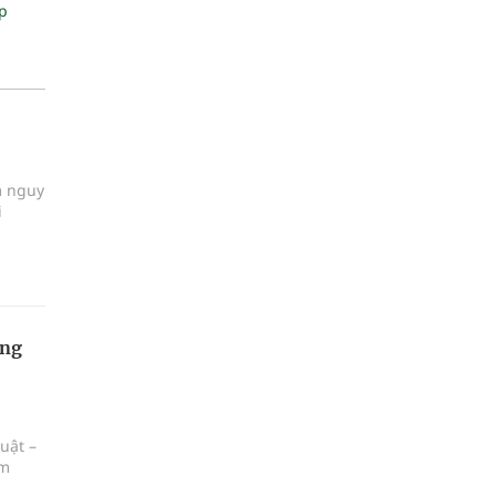
p
m nguy
i
ọng
uật –
ăm