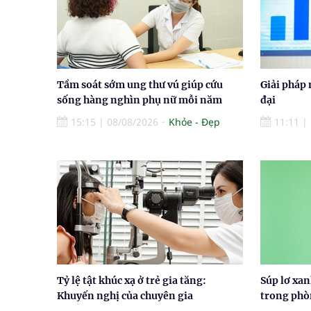
Tầm soát sớm ung thư vú giúp cứu
Giải pháp 
sống hàng nghìn phụ nữ mỗi năm
đại
15:15
|
08/08/2026
Khỏe - Đẹp
11:11
|
Tỷ lệ tật khúc xạ ở trẻ gia tăng:
Súp lơ xa
Khuyến nghị của chuyên gia
trong phò