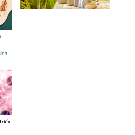
i
tinh
triển