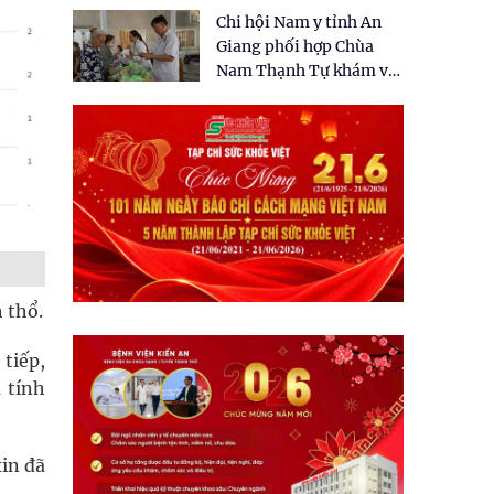
tặng quà cho 150 người
Chi hội Nam y tỉnh An
dân tại xã Tân Tập
Giang phối hợp Chùa
Nam Thạnh Tự khám và
cấp thuốc miễn phí cho
nhân dân
 thổ.
tiếp,
 tính
xin đã