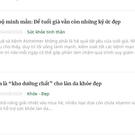
bộ minh mẫn: Để tuổi già vẫn còn những ký ức đẹp
|
04/08/2026
Sức khỏe tinh thần
 tuệ và bệnh Alzheimer không phải là hệ quả tất yếu của tuổi già. N
 cho thấy, duy trì lối sống lành mạnh, kiểm soát tốt các bệnh mạn
ện trí não mỗi ngày có thể góp phần làm chậm quá trình suy giảm
 người cao tuổi gìn giữ trí nhớ và sống độc lập lâu hơn.
ưa là “kho dưỡng chất” cho làn da khỏe đẹp
|
04/08/2026
Khỏe - Đẹp
hả năng giải nhiệt vào mùa hè, nhiều loại dưa còn chứa vitamin v
 hỗ trợ sức khỏe làn da...