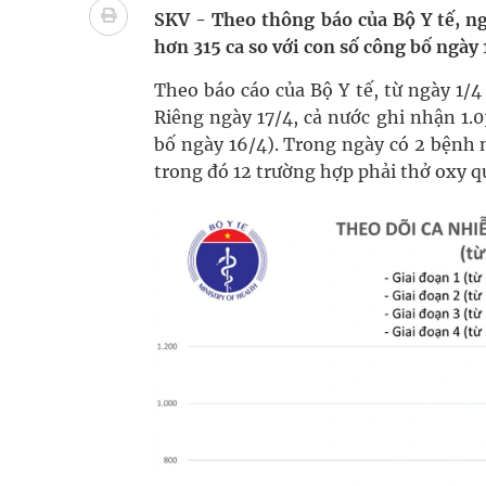
Nhiều lợi thế để nâng chất lượng y tế
SKV - Theo thông báo của Bộ Y tế, ng
hơn 315 ca so với con số công bố ngày 
Vương Thành Công: Khi việc học bắt đầu từ trải 
Theo báo cáo của Bộ Y tế, từ ngày 1/
Tầm soát sớm ung thư vú giúp cứu sống hàng ng
Riêng ngày 17/4, cả nước ghi nhận 1.
bố ngày 16/4). Trong ngày có 2 bệnh 
Giải pháp nâng cao thị lực thời hiện đại
trong đó 12 trường hợp phải thở oxy q