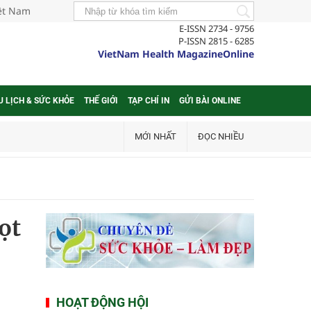
iệt Nam
E-ISSN 2734 - 9756
P-ISSN 2815 - 6285
VietNam Health MagazineOnline
U LỊCH & SỨC KHỎE
THẾ GIỚI
TẠP CHÍ IN
GỬI BÀI ONLINE
MỚI NHẤT
ĐỌC NHIỀU
ọt
HOẠT ĐỘNG HỘI