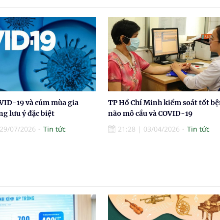
VID-19 và cúm mùa gia
TP Hồ Chí Minh kiểm soát tốt b
g lưu ý đặc biệt
não mô cầu và COVID-19
29/07/2026
Tin tức
21:28
|
03/04/2026
Tin tức