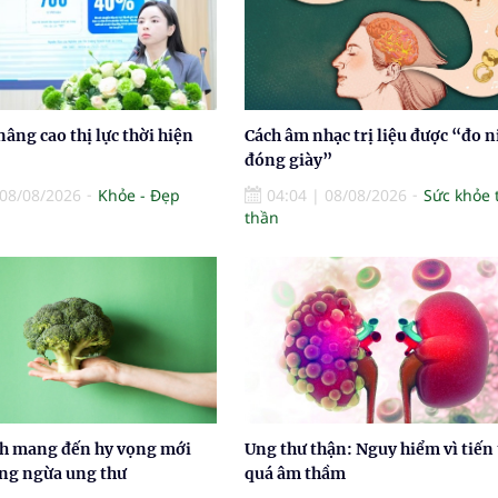
nâng cao thị lực thời hiện
Cách âm nhạc trị liệu được “đo n
đóng giày”
08/08/2026
Khỏe - Đẹp
04:04
|
08/08/2026
Sức khỏe 
thần
nh mang đến hy vọng mới
Ung thư thận: Nguy hiểm vì tiến 
ng ngừa ung thư
quá âm thầm