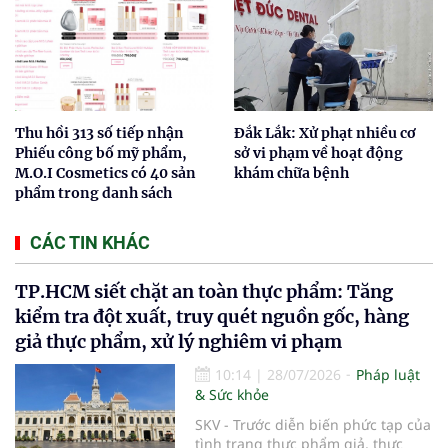
Thu hồi 313 số tiếp nhận
Đắk Lắk: Xử phạt nhiều cơ
Phiếu công bố mỹ phẩm,
sở vi phạm về hoạt động
M.O.I Cosmetics có 40 sản
khám chữa bệnh
phẩm trong danh sách
CÁC TIN KHÁC
TP.HCM siết chặt an toàn thực phẩm: Tăng
kiểm tra đột xuất, truy quét nguồn gốc, hàng
giả thực phẩm, xử lý nghiêm vi phạm
10:14
|
28/07/2026
Pháp luật
& Sức khỏe
SKV - Trước diễn biến phức tạp của
tình trạng thực phẩm giả, thực