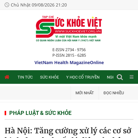
Chủ Nhật 09/08/2026 21:20
E-ISSN 2734 - 9756
P-ISSN 2815 - 6285
VietNam Health MagazineOnline
NLINE
TIN TỨC
SỨC KHỎE
Y HỌC CỔ TRUYỀN
NGHIÊN CỨU TRA
MỚI NHẤT
ĐỌC NHIỀU
PHÁP LUẬT & SỨC KHỎE
Hà Nội: Tăng cường xử lý các cơ sở