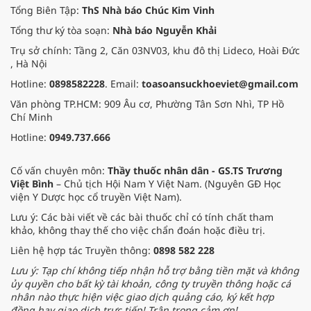
Tổng Biên Tập:
ThS Nhà báo Chúc Kim Vinh
Tổng thư ký tòa soạn:
Nhà báo Nguyễn Khải
Trụ sở chính: Tầng 2, Căn 03NV03, khu đô thị Lideco, Hoài Đức
, Hà Nội
Hotline:
0898582228
. Email:
toasoansuckhoeviet@gmail.com
Văn phòng TP.HCM: 909 Âu cơ, Phường Tân Sơn Nhì, TP Hồ
Chí Minh
Hotline:
0949.737.666
Cố vấn chuyên môn:
Thầy thuốc nhân dân - GS.TS Trương
Việt Bình
– Chủ tịch Hội Nam Y Việt Nam. (Nguyên GĐ Học
viện Y Dược học cổ truyền Việt Nam).
Lưu ý: Các bài viết về các bài thuốc chỉ có tính chất tham
khảo, không thay thế cho việc chẩn đoán hoặc điều trị.
Liên hệ hợp tác Truyền thông:
0898 582 228
Lưu ý: Tạp chí không tiếp nhận hỗ trợ bằng tiền mặt và không
ủy quyền cho bất kỳ tài khoản, công ty truyền thông hoặc cá
nhân nào thực hiện việc giao dịch quảng cáo, ký kết hợp
đồng hay giao dịch trực tiếp! Trân trọng cảm ơn!