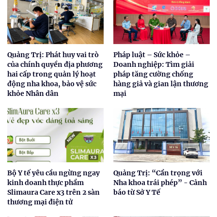
Quảng Trị: Phát huy vai trò
Pháp luật – Sức khỏe –
của chính quyền địa phương
Doanh nghiệp: Tìm giải
hai cấp trong quản lý hoạt
pháp tăng cường chống
động nha khoa, bảo vệ sức
hàng giả và gian lận thương
khỏe Nhân dân
mại
Bộ Y tế yêu cầu ngừng ngay
Quảng Trị: “Cẩn trọng với
kinh doanh thực phẩm
Nha khoa trái phép” - Cảnh
Slimaura Care x3 trên 2 sàn
báo từ Sở Y Tế
thương mại điện tử