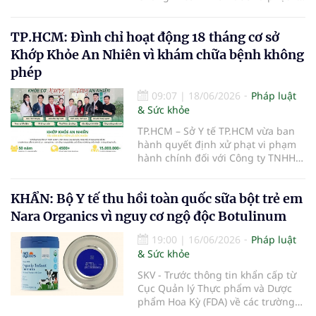
phạm hành chính trong lĩnh vực
chứng khoán và thị trường chứng
TP.HCM: Đình chỉ hoạt động 18 tháng cơ sở
khoán.
Khớp Khỏe An Nhiên vì khám chữa bệnh không
phép
09:07
|
18/06/2026
Pháp luật
& Sức khỏe
TP.HCM – Sở Y tế TP.HCM vừa ban
hành quyết định xử phạt vi phạm
hành chính đối với Công ty TNHH
Khớp Khỏe An Nhiên - An Dương
Vương do có hành vi cung cấp dịch
KHẨN: Bộ Y tế thu hồi toàn quốc sữa bột trẻ em
vụ khám bệnh, chữa bệnh khi chưa
được cấp giấy phép hoạt động
Nara Organics vì nguy cơ ngộ độc Botulinum
theo quy định của pháp luật.
19:00
|
16/06/2026
Pháp luật
& Sức khỏe
SKV - Trước thông tin khẩn cấp từ
Cục Quản lý Thực phẩm và Dược
phẩm Hoa Kỳ (FDA) về các trường
hợp nhiễm độc Botulinum liên