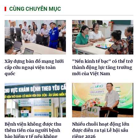
CÙNG CHUYÊN MỤC
Xây dựng bản đồ mạng lưới
"Nền kinh tế bạc" có thể trở
cấp cứu ngoại viện toàn
thành động lực tăng trưởng
quốc
mới của Việt Nam
Bệnh viện không được thu
Nhiều chuỗi hoạt động lớn
thêm tiền của người bệnh
được diễn ra tại Lễ hội sầu
bảo hiểm y tế nếu không
riêng 2026