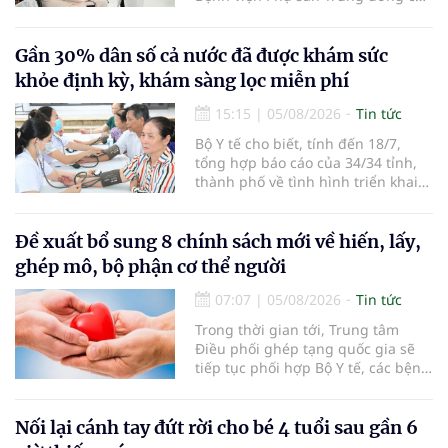
sở 2 đã tiếp đón hơn 500 lượt
người đến khám, điều trị và đón
em bé đầu tiên chào đời.
Gần 30% dân số cả nước đã được khám sức
khỏe định kỳ, khám sàng lọc miễn phí
15:15
|
05/08/2026
Tin tức
Bộ Y tế cho biết, tính đến 18/7,
tổng hợp báo cáo của 34/34 tỉnh,
thành phố về tình hình triển khai
khám sức khỏe định kỳ, khám sàng
lọc miễn phí cho người dân, ghi
nhận 32.286.360 người, chiếm gần
Đề xuất bổ sung 8 chính sách mới về hiến, lấy,
30% dân số cả nước đã được khám
ghép mô, bộ phận cơ thể người
sức khỏe định kỳ năm nay.
07:07
|
05/08/2026
Tin tức
Trong thời gian tới, Trung tâm
Điều phối ghép tạng quốc gia sẽ
tiếp tục phối hợp Bộ Y tế, các bệnh
viện và các cơ quan liên quan để
mở rộng mạng lưới điều phối, tăng
cường truyền thông, hoàn thiện
Nối lại cánh tay đứt rời cho bé 4 tuổi sau gần 6
quy trình chuyên môn và hệ thống