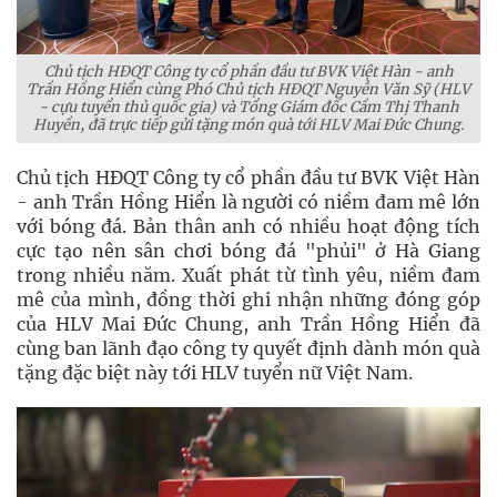
Chủ tịch HĐQT Công ty cổ phần đầu tư BVK Việt Hàn - anh
Trần Hồng Hiển cùng Phó Chủ tịch HĐQT Nguyễn Văn Sỹ (HLV
- cựu tuyển thủ quốc gia) và Tổng Giám đốc Cầm Thị Thanh
Huyền, đã trực tiếp gửi tặng món quà tới HLV Mai Đức Chung.
Chủ tịch HĐQT Công ty cổ phần đầu tư BVK Việt Hàn
- anh Trần Hồng Hiển là người có niềm đam mê lớn
với bóng đá. Bản thân anh có nhiều hoạt động tích
cực tạo nên sân chơi bóng đá "phủi" ở Hà Giang
trong nhiều năm. Xuất phát từ tình yêu, niềm đam
mê của mình, đồng thời ghi nhận những đóng góp
của HLV Mai Đức Chung, anh Trần Hồng Hiển đã
cùng ban lãnh đạo công ty quyết định dành món quà
tặng đặc biệt này tới HLV tuyển nữ Việt Nam.