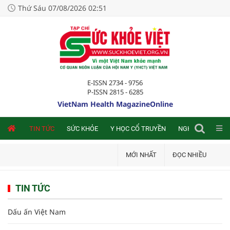
Thứ Sáu 07/08/2026 02:51
E-ISSN 2734 - 9756
P-ISSN 2815 - 6285
VietNam Health MagazineOnline
NLINE
TIN TỨC
SỨC KHỎE
Y HỌC CỔ TRUYỀN
NGHIÊN CỨU TRA
MỚI NHẤT
ĐỌC NHIỀU
TIN TỨC
Dấu ấn Việt Nam