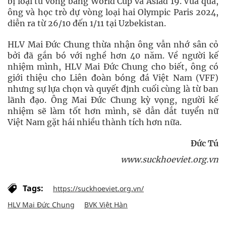
bị loại từ vòng bảng World Cup và Asiad 19. Vừa qua,
ông và học trò dự vòng loại hai Olympic Paris 2024,
diễn ra từ 26/10 đến 1/11 tại Uzbekistan.
HLV Mai Đức Chung thừa nhận ông vẫn nhớ sân cỏ
bởi đã gắn bó với nghề hơn 40 năm. Về người kế
nhiệm mình, HLV Mai Đức Chung cho biết, ông có
giới thiệu cho Liên đoàn bóng đá Việt Nam (VFF)
nhưng sự lựa chọn và quyết định cuối cùng là từ ban
lãnh đạo. Ông Mai Đức Chung kỳ vọng, người kế
nhiệm sẽ làm tốt hơn mình, sẽ dẫn dắt tuyển nữ
Việt Nam gặt hái nhiều thành tích hơn nữa.
Đức Tú
www.suckhoeviet.org.vn
Tags:
https://suckhoeviet.org.vn/
HLV Mai Đức Chung
BVK Việt Hàn