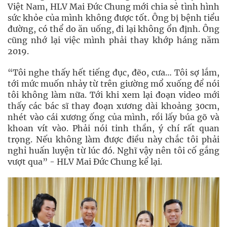
Việt Nam, HLV Mai Đức Chung mới chia sẻ tình hình
sức khỏe của mình không được tốt. Ông bị bệnh tiểu
đường, có thể do ăn uống, đi lại không ổn định. Ông
cũng nhớ lại việc mình phải thay khớp háng năm
2019.
“Tôi nghe thấy hết tiếng đục, đẽo, cưa… Tôi sợ lắm,
tới mức muốn nhảy từ trên giường mổ xuống để nói
tôi không làm nữa. Tới khi xem lại đoạn video mới
thấy các bác sĩ thay đoạn xương dài khoảng 30cm,
nhét vào cái xương ống của mình, rồi lấy búa gõ và
khoan vít vào. Phải nói tinh thần, ý chí rất quan
trọng. Nếu không làm được điều này chắc tôi phải
nghỉ huấn luyện từ lúc đó. Nghĩ vậy nên tôi cố gắng
vượt qua” - HLV Mai Đức Chung kể lại.