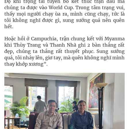
Độ khi trọng tài tuyên bố kết thúc trận đấu mà
chúng ta được vào World Cup. Trong tâm trạng vui,
thấy mọi người chạy ùa ra, mình cũng chạy, tức là
tôi không nghĩ được gì, sung sướng quá nên quên
hết.
Hoặc hồi ở Campuchia, trận chung kết với Myanma
khi Thùy Trang và Thanh Nhã ghi 2 bàn thắng rất
đẹp, chúng ta thắng rất thuyết phục. Sung sướng
quá, tôi nhảy lên, giơ tay, mà quên không nghĩ mình
thay khớp xương”.