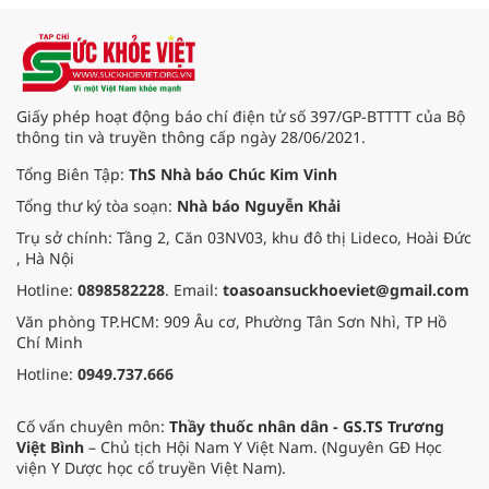
hiệu quả quản lý loại hình thức ăn
đường phố, bếp ăn tập thể, góp
phần nâng cao hiệu quả bảo đảm
an toàn thực phẩm trong giai đoạn
mới.
Giấy phép hoạt động báo chí điện tử số 397/GP-BTTTT của Bộ
thông tin và truyền thông cấp ngày 28/06/2021.
Tổng Biên Tập:
ThS Nhà báo Chúc Kim Vinh
Tổng thư ký tòa soạn:
Nhà báo Nguyễn Khải
Trụ sở chính: Tầng 2, Căn 03NV03, khu đô thị Lideco, Hoài Đức
, Hà Nội
Hotline:
0898582228
. Email:
toasoansuckhoeviet@gmail.com
Văn phòng TP.HCM: 909 Âu cơ, Phường Tân Sơn Nhì, TP Hồ
Chí Minh
Hotline:
0949.737.666
Cố vấn chuyên môn:
Thầy thuốc nhân dân - GS.TS Trương
Việt Bình
– Chủ tịch Hội Nam Y Việt Nam. (Nguyên GĐ Học
viện Y Dược học cổ truyền Việt Nam).