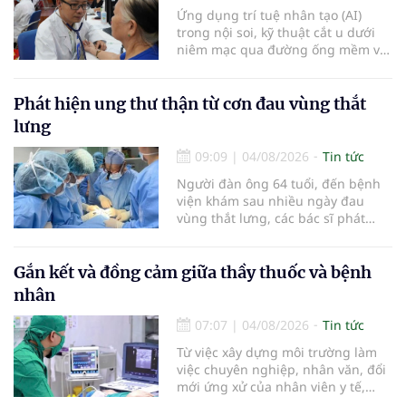
Ứng dụng trí tuệ nhân tạo (AI)
trong nội soi, kỹ thuật cắt u dưới
niêm mạc qua đường ống mềm và
các tiến bộ mới hướng tới "chữa
khỏi chức năng" bệnh viêm gan B
là những nội dung trọng tâm được
Phát hiện ung thư thận từ cơn đau vùng thắt
báo cáo tại Hội thảo khoa học cập
lưng
nhật chẩn đoán và điều trị bệnh lý
tiêu hóa - gan mật vừa diễn ra
09:09
|
04/08/2026
Tin tức
ngày 1/8 tại Bệnh viện Đại học
Người đàn ông 64 tuổi, đến bệnh
quốc tế Hồng Bàng.
viện khám sau nhiều ngày đau
vùng thắt lưng, các bác sĩ phát
hiện khối u thận phải kích thước
khoảng 3cm, nghi ngờ ung thư
biểu mô tế bào thận. Với khối u còn
Gắn kết và đồng cảm giữa thầy thuốc và bệnh
ở giai đoạn sớm, người bệnh được
nhân
chỉ định cắt bán phần thận phải
bằng phẫu thuật robot thay vì phải
07:07
|
04/08/2026
Tin tức
cắt bỏ toàn bộ quả thận như trước
Từ việc xây dựng môi trường làm
đây.
việc chuyên nghiệp, nhân văn, đổi
mới ứng xử của nhân viên y tế,
Bệnh viện đa khoa khu vực Phúc