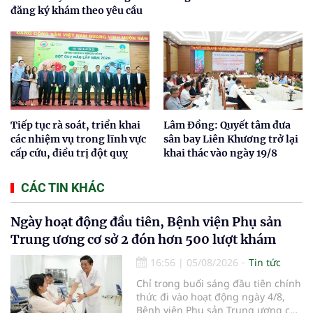
đăng ký khám theo yêu cầu
Tiếp tục rà soát, triển khai
Lâm Đồng: Quyết tâm đưa
các nhiệm vụ trong lĩnh vực
sân bay Liên Khương trở lại
cấp cứu, điều trị đột quỵ
khai thác vào ngày 19/8
CÁC TIN KHÁC
Ngày hoạt động đầu tiên, Bệnh viện Phụ sản
Trung ương cơ sở 2 đón hơn 500 lượt khám
16:56
|
05/08/2026
Tin tức
Chỉ trong buổi sáng đầu tiên chính
thức đi vào hoạt động ngày 4/8,
Bệnh viện Phụ sản Trung ương cơ