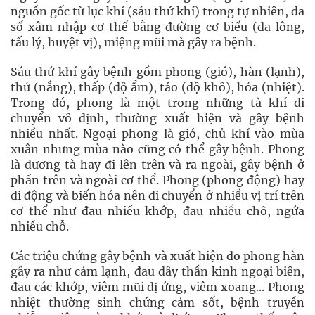
nguồn gốc từ lục khí (sáu thứ khí) trong tự nhiên, đa
số xâm nhập cơ thể bằng đường cơ biểu (da lông,
tấu lý, huyệt vị), miệng mũi mà gây ra bệnh.
Sáu thứ khí gây bệnh gồm phong (gió), hàn (lạnh),
thử (nắng), thấp (độ ẩm), táo (độ khô), hỏa (nhiệt).
Trong đó, phong là một trong những tà khí di
chuyển vô định, thường xuất hiện và gây bệnh
nhiều nhất. Ngoại phong là gió, chủ khí vào mùa
xuân nhưng mùa nào cũng có thể gây bệnh. Phong
là dương tà hay đi lên trên và ra ngoài, gây bệnh ở
phần trên và ngoài cơ thể. Phong (phong động) hay
di động và biến hóa nên di chuyển ở nhiều vị trí trên
cơ thể như đau nhiều khớp, đau nhiều chỗ, ngứa
nhiều chỗ.
Các triệu chứng gây bệnh và xuất hiện do phong hàn
gây ra như cảm lạnh, đau dây thần kinh ngoại biên,
đau các khớp, viêm mũi dị ứng, viêm xoang... Phong
nhiệt thường sinh chứng cảm sốt, bệnh truyền