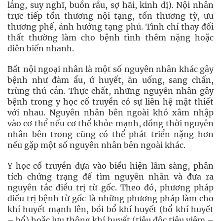
lắng, suy nghĩ, buồn rầu, sợ hãi, kinh dị). Nội nhân
trực tiếp tổn thương nội tạng, tổn thương tỳ, ưu
thương phế, ảnh hưởng tạng phủ. Tình chí thay đổi
thất thường làm cho bệnh tình thêm nặng hoặc
diễn biến nhanh.
Bất nội ngoại nhân là một số nguyên nhân khác gây
bệnh như đàm ẩu, ứ huyết, ăn uống, sang chấn,
trùng thú cắn. Thực chất, những nguyên nhân gây
bệnh trong y học cổ truyền có sự liên hệ mật thiết
với nhau. Nguyên nhân bên ngoài khó xâm nhập
vào cơ thể nếu cơ thể khỏe mạnh, đồng thời nguyên
nhân bên trong cũng có thể phát triển nặng hơn
nếu gặp một số nguyên nhân bên ngoài khác.
Y học cổ truyền dựa vào biểu hiện lâm sàng, phân
tích chứng trạng để tìm nguyên nhân và đưa ra
nguyên tắc điều trị từ gốc. Theo đó, phương pháp
điều trị bệnh từ gốc là những phương pháp làm cho
khí huyết mạnh lên, bồi bổ khí huyết (bổ khí huyết
– bổ) hoặc lưu thông khí huyết (tiêu độc tiêu viêm –