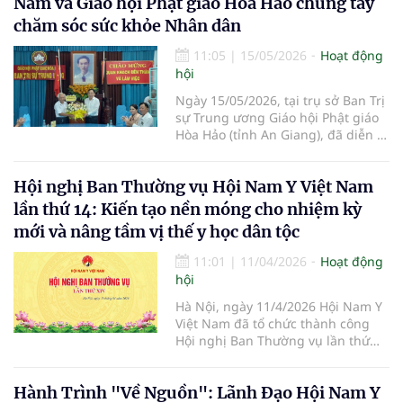
Nam và Giáo hội Phật giáo Hòa Hảo chung tay
do Trường Trung cấp Quốc tế
chăm sóc sức khỏe Nhân dân
Mekong phối hợp cùng Phòng
khám Đa khoa BIC NANO CELL và
11:05
|
15/05/2026
Hoạt động
Chi hội Nam Y Cần Thơ tổ chức,
hội
thu hút đông đảo giới chuyên gia,
cơ quan quản lý và các y bác sĩ
Ngày 15/05/2026, tại trụ sở Ban Trị
trên cả nước tham dự.
sự Trung ương Giáo hội Phật giáo
Hòa Hảo (tỉnh An Giang), đã diễn ra
buổi gặp gỡ và làm việc quan
trọng giữa Hội Nam Y Việt Nam và
Hội nghị Ban Thường vụ Hội Nam Y Việt Nam
Ban Trị sự Trung ương Giáo hội
Phật giáo Hòa Hảo. Cuộc gặp mở ra
lần thứ 14: Kiến tạo nền móng cho nhiệm kỳ
chương mới trong việc bảo tồn,
mới và nâng tầm vị thế y học dân tộc
phát triển y học cổ truyền và
nguồn dược liệu quý báu của dân
11:01
|
11/04/2026
Hoạt động
tộc.
hội
Hà Nội, ngày 11/4/2026 Hội Nam Y
Việt Nam đã tổ chức thành công
Hội nghị Ban Thường vụ lần thứ
14. Đây là kỳ họp quan trọng nhằm
đánh giá toàn diện các hoạt động
Hành Trình "Về Nguồn": Lãnh Đạo Hội Nam Y
trong quý 1 năm 2026, đồng thời