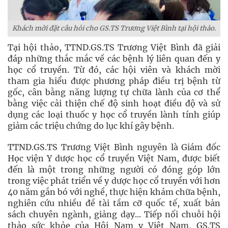
Khách mời đặt câu hỏi cho GS.TS Trương Việt Bình tại hội thảo.
Tại hội thảo, TTND.GS.TS Trương Việt Bình đã giải
đáp những thắc mắc về các bệnh lý liên quan đến y
học cổ truyền. Từ đó, các hội viên và khách mời
tham gia hiểu được phương pháp điều trị bệnh từ
gốc, cân bằng năng lượng tự chữa lành của cơ thể
bằng việc cải thiện chế độ sinh hoạt điều độ và sử
dụng các loại thuốc y học cổ truyền lành tính giúp
giảm các triệu chứng do lục khí gây bệnh.
TTND.GS.TS Trương Việt Bình nguyên là Giám đốc
Học viện Y dược học cổ truyền Việt Nam, được biết
đến là một trong những người có đóng góp lớn
trong việc phát triển về y dược học cổ truyền với hơn
40 năm gắn bó với nghề, thực hiện khám chữa bệnh,
nghiên cứu nhiều đề tài tầm cỡ quốc tế, xuất bản
sách chuyên ngành, giảng dạy... Tiếp nối chuỗi hội
thảo sức khỏe của Hội Nam y Việt Nam, GS.TS