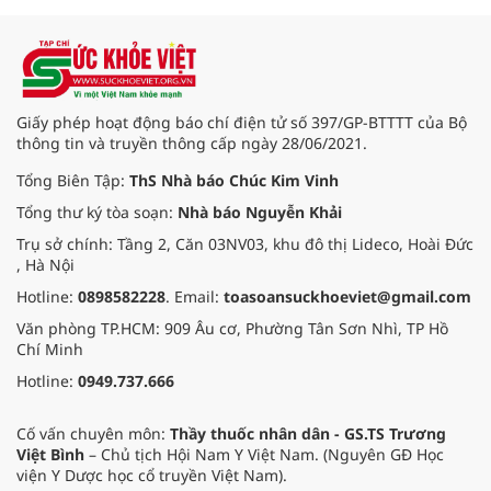
sóc sức khỏe Nhân dân.
Giấy phép hoạt động báo chí điện tử số 397/GP-BTTTT của Bộ
thông tin và truyền thông cấp ngày 28/06/2021.
Tổng Biên Tập:
ThS Nhà báo Chúc Kim Vinh
Tổng thư ký tòa soạn:
Nhà báo Nguyễn Khải
Trụ sở chính: Tầng 2, Căn 03NV03, khu đô thị Lideco, Hoài Đức
, Hà Nội
Hotline:
0898582228
. Email:
toasoansuckhoeviet@gmail.com
Văn phòng TP.HCM: 909 Âu cơ, Phường Tân Sơn Nhì, TP Hồ
Chí Minh
Hotline:
0949.737.666
Cố vấn chuyên môn:
Thầy thuốc nhân dân - GS.TS Trương
Việt Bình
– Chủ tịch Hội Nam Y Việt Nam. (Nguyên GĐ Học
viện Y Dược học cổ truyền Việt Nam).