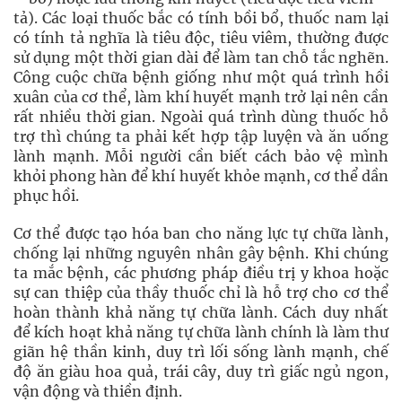
tả). Các loại thuốc bắc có tính bồi bổ, thuốc nam lại
có tính tả nghĩa là tiêu độc, tiêu viêm, thường được
sử dụng một thời gian dài để làm tan chỗ tắc nghẽn.
Công cuộc chữa bệnh giống như một quá trình hồi
xuân của cơ thể, làm khí huyết mạnh trở lại nên cần
rất nhiều thời gian. Ngoài quá trình dùng thuốc hỗ
trợ thì chúng ta phải kết hợp tập luyện và ăn uống
lành mạnh. Mỗi người cần biết cách bảo vệ mình
khỏi phong hàn để khí huyết khỏe mạnh, cơ thể dần
phục hồi.
Cơ thể được tạo hóa ban cho năng lực tự chữa lành,
chống lại những nguyên nhân gây bệnh. Khi chúng
ta mắc bệnh, các phương pháp điều trị y khoa hoặc
sự can thiệp của thầy thuốc chỉ là hỗ trợ cho cơ thể
hoàn thành khả năng tự chữa lành. Cách duy nhất
để kích hoạt khả năng tự chữa lành chính là làm thư
giãn hệ thần kinh, duy trì lối sống lành mạnh, chế
độ ăn giàu hoa quả, trái cây, duy trì giấc ngủ ngon,
vận động và thiền định.