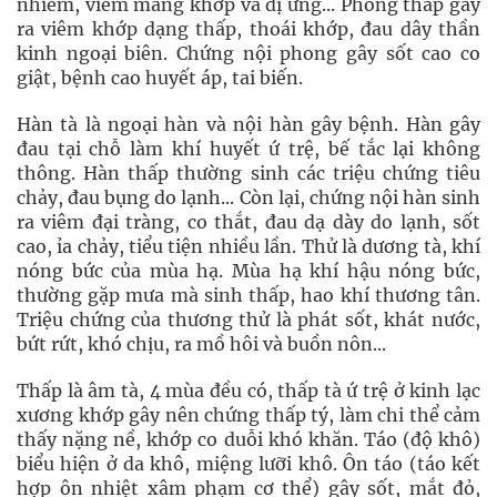
nhiễm, viêm màng khớp và dị ứng... Phong thấp gây
ra viêm khớp dạng thấp, thoái khớp, đau dây thần
kinh ngoại biên. Chứng nội phong gây sốt cao co
giật, bệnh cao huyết áp, tai biến.
Hàn tà là ngoại hàn và nội hàn gây bệnh. Hàn gây
đau tại chỗ làm khí huyết ứ trệ, bế tắc lại không
thông. Hàn thấp thường sinh các triệu chứng tiêu
chảy, đau bụng do lạnh... Còn lại, chứng nội hàn sinh
ra viêm đại tràng, co thắt, đau dạ dày do lạnh, sốt
cao, ỉa chảy, tiểu tiện nhiều lần. Thử là dương tà, khí
nóng bức của mùa hạ. Mùa hạ khí hậu nóng bức,
thường gặp mưa mà sinh thấp, hao khí thương tân.
Triệu chứng của thương thử là phát sốt, khát nước,
bứt rứt, khó chịu, ra mồ hôi và buồn nôn...
Thấp là âm tà, 4 mùa đều có, thấp tà ứ trệ ở kinh lạc
xương khớp gây nên chứng thấp tý, làm chi thể cảm
thấy nặng nề, khớp co duỗi khó khăn. Táo (độ khô)
biểu hiện ở da khô, miệng lưỡi khô. Ôn táo (táo kết
hợp ôn nhiệt xâm phạm cơ thể) gây sốt, mắt đỏ,