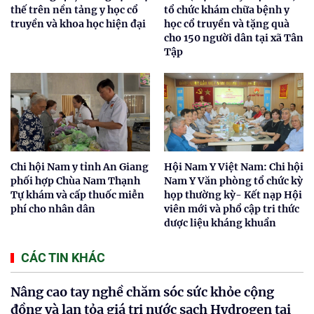
thế trên nền tảng y học cổ
tổ chức khám chữa bệnh y
truyền và khoa học hiện đại
học cổ truyền và tặng quà
cho 150 người dân tại xã Tân
Tập
Chi hội Nam y tỉnh An Giang
Hội Nam Y Việt Nam: Chi hội
phối hợp Chùa Nam Thạnh
Nam Y Văn phòng tổ chức kỳ
Tự khám và cấp thuốc miễn
họp thường kỳ- Kết nạp Hội
phí cho nhân dân
viên mới và phổ cập tri thức
dược liệu kháng khuẩn
CÁC TIN KHÁC
Nâng cao tay nghề chăm sóc sức khỏe cộng
đồng và lan tỏa giá trị nước sạch Hydrogen tại