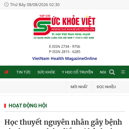
Thứ Bảy 08/08/2026 02:30
E-ISSN 2734 - 9756
P-ISSN 2815 - 6285
VietNam Health MagazineOnline
NLINE
TIN TỨC
SỨC KHỎE
Y HỌC CỔ TRUYỀN
NGHIÊN CỨU TRA
MỚI NHẤT
ĐỌC NHIỀU
HOẠT ĐỘNG HỘI
Học thuyết nguyên nhân gây bệnh