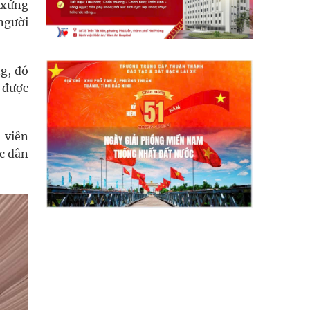
 xứng
người
g, đó
 được
 viên
c dân