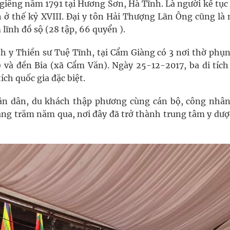
giêng năm 1791 tại Hương Sơn, Hà Tĩnh. Là người kế tục
 ở thế kỷ XVIII. Đại y tôn Hải Thượng Lãn Ông cũng là 
lĩnh đồ sộ (28 tập, 66 quyển ).
nh y Thiền sư Tuệ Tĩnh, tại Cẩm Giàng có 3 nơi thờ phụn
 và đền Bia (xã Cẩm Văn). Ngày 25-12-2017, ba di tích
ch quốc gia đặc biệt.
n dân, du khách thập phương cùng cán bộ, công nhân
ng trăm năm qua, nơi đây đã trở thành trung tâm y dượ