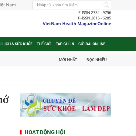
Việt Nam
E-ISSN 2734 - 9756
P-ISSN 2815 - 6285
VietNam Health MagazineOnline
U LỊCH & SỨC KHỎE
THẾ GIỚI
TẠP CHÍ IN
GỬI BÀI ONLINE
MỚI NHẤT
ĐỌC NHIỀU
hớ
HOẠT ĐỘNG HỘI