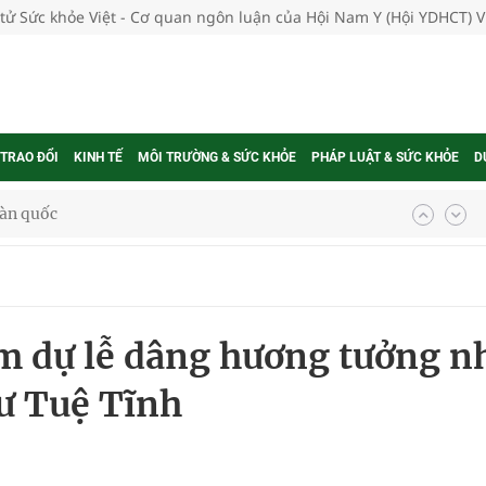
 tử Sức khỏe Việt - Cơ quan ngôn luận của Hội Nam Y (Hội YDHCT) 
 TRAO ĐỔI
KINH TẾ
MÔI TRƯỜNG & SỨC KHỎE
PHÁP LUẬT & SỨC KHỎE
D
g trưởng mới của Việt Nam
phương hai cấp trong quản lý hoạt động nha khoa,
m dự lễ dâng hương tưởng n
uồn lực cho môi trường và cộng đồng
ư Tuệ Tĩnh
ệnh bảo hiểm y tế nếu không đăng ký khám theo yêu