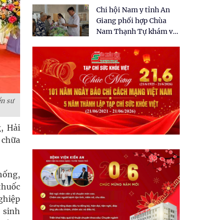
tặng quà cho 150 người
Chi hội Nam y tỉnh An
dân tại xã Tân Tập
Giang phối hợp Chùa
Nam Thạnh Tự khám và
cấp thuốc miễn phí cho
nhân dân
ền sư
, Hải
 chữa
hống,
thuốc
nghiệp
 sinh