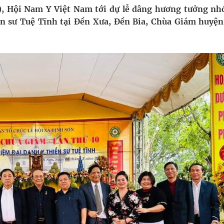
ầm
), Hội Nam Y Việt Nam tới dự lễ dâng hương tưởng nh
n sư Tuệ Tĩnh tại Đền Xưa, Đền Bia, Chùa Giám huyệ
i sầu riêng 2026
nh vực cấp cứu, điều trị đột quỵ
 lại khai thác vào ngày 19/8
 Máu Của Các Loài Nhân Sâm (Panax Spp.): Tổng
oàn quốc