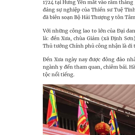
1724 tại Hưng Yên mất vào rằm tháng 
đáng sự nghiệp của Thiền sư Tuệ Tĩnh
đã biên soạn Bộ Hải Thượng y tôn Tâm 
Với những công lao to lớn của Đại da
là: đền Xưa, chùa Giám (xã Định Sơn)
Thủ tướng Chính phủ công nhận là di tí
Đền Xưa ngày nay được đông đảo nhâ
ngành y đến tham quan, chiêm bái. Hà
tộc nổi tiếng.