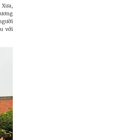
 Xưa,
lương
người
u với