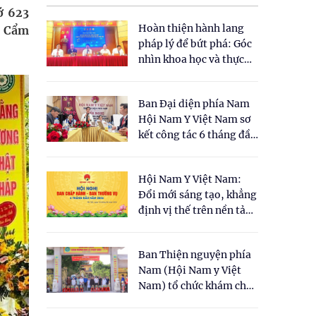
ớ 623
Hoàn thiện hành lang
n Cẩm
pháp lý để bứt phá: Góc
nhìn khoa học và thực
tiễn tại Tọa đàm " Đề
xuất một số nội dung
Ban Đại diện phía Nam
cho Luật Y dược cổ
Hội Nam Y Việt Nam sơ
truyền Việt Nam"
kết công tác 6 tháng đầu
năm 2026
Hội Nam Y Việt Nam:
Đổi mới sáng tạo, khẳng
định vị thế trên nền tảng
y học cổ truyền và khoa
học hiện đại
Ban Thiện nguyện phía
Nam (Hội Nam y Việt
Nam) tổ chức khám chữa
bệnh y học cổ truyền và