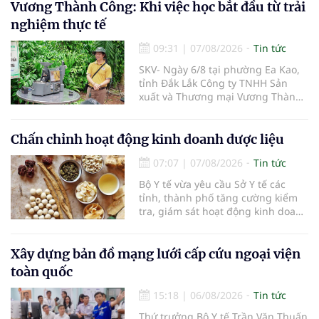
Vương Thành Công: Khi việc học bắt đầu từ trải
nghiệm thực tế
09:31
|
07/08/2026
Tin tức
SKV- Ngày 6/8 tại phường Ea Kao,
tỉnh Đắk Lắk Công ty TNHH Sản
xuất và Thương mại Vương Thành
Công vừa tổ chức lớp chia sẻ kiến
thức cà phê cấp tốc VTC 13, với sự
tham gia của các chủ doanh
Chấn chỉnh hoạt động kinh doanh dược liệu
nghiệp, chủ quán cà phê, hợp tác
07:07
|
07/08/2026
Tin tức
xã, người làm nông nghiệp và
những người yêu thích cà phê.
Bộ Y tế vừa yêu cầu Sở Y tế các
tỉnh, thành phố tăng cường kiểm
tra, giám sát hoạt động kinh doanh
dược liệu, tập trung vào các cơ sở
bán lẻ dược liệu, thuốc cổ truyền.
Xây dựng bản đồ mạng lưới cấp cứu ngoại viện
toàn quốc
15:18
|
06/08/2026
Tin tức
Thứ trưởng Bộ Y tế Trần Văn Thuấn