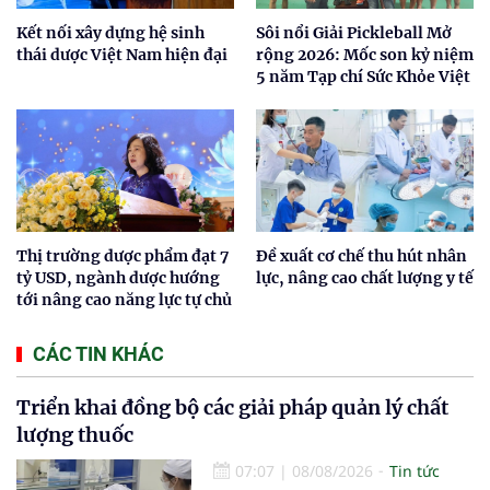
Kết nối xây dựng hệ sinh
Sôi nổi Giải Pickleball Mở
thái dược Việt Nam hiện đại
rộng 2026: Mốc son kỷ niệm
5 năm Tạp chí Sức Khỏe Việt
Thị trường dược phẩm đạt 7
Đề xuất cơ chế thu hút nhân
tỷ USD, ngành dược hướng
lực, nâng cao chất lượng y tế
tới nâng cao năng lực tự chủ
CÁC TIN KHÁC
Triển khai đồng bộ các giải pháp quản lý chất
lượng thuốc
07:07
|
08/08/2026
Tin tức