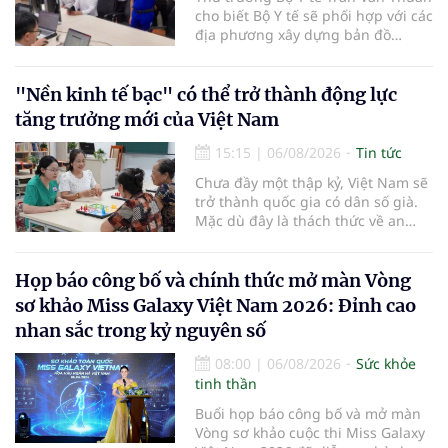
cho biết Bộ Y tế sẽ phối hợp với các
địa phương xây dựng bản đồ
mạng lưới cấp cứu ngoại viện,
đồng thời chuẩn hóa đào tạo, hoàn
thiện cơ chế tài chính và đa dạng
"Nền kinh tế bạc" có thể trở thành động lực
hóa phương tiện nhằm nâng cao
tăng trưởng mới của Việt Nam
năng lực cấp cứu trước viện trên
phạm vi cả nước.
15:15
|
06/08/2026
Tin tức
Chưa đầy một thập kỷ, Việt Nam sẽ
trở thành quốc gia có dân số già.
Mặc dù đây là thách thức về an
sinh xã hội, tuy nhiên cũng mở ra
"nền kinh tế bạc", lĩnh vực dự báo
có giá trị hàng tỷ USD.
Họp báo công bố và chính thức mở màn Vòng
sơ khảo Miss Galaxy Việt Nam 2026: Đỉnh cao
nhan sắc trong kỷ nguyên số
08:00
|
06/08/2026
Sức khỏe
tinh thần
Buổi họp báo công bố và mở màn
Vòng sơ khảo cuộc thi Miss Galaxy