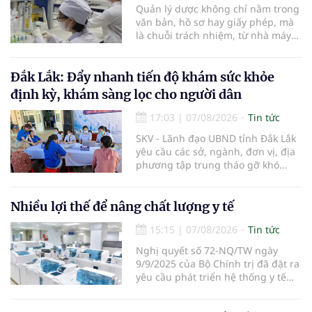
Quản lý dược không chỉ nằm trong
văn bản, hồ sơ hay giấy phép, mà
là chuỗi trách nhiệm, từ nhà máy
đến bệnh viện; từ dữ liệu quản lý
đến từng nhà thuốc, từng người
bệnh... Ngành y tế từng bước tiêu
Đắk Lắk: Đẩy nhanh tiến độ khám sức khỏe
chuẩn hóa, quy chuẩn hóa và hội
định kỳ, khám sàng lọc cho người dân
nhập quốc tế nhằm giúp cho
người dân tiếp cận thuốc an toàn,
17:03
|
07/08/2026
Tin tức
chất lượng, hiệu quả và giá hợp lý.
SKV - Lãnh đạo UBND tỉnh Đắk Lắk
yêu cầu các sở, ngành, đơn vị, địa
phương tập trung tháo gỡ khó
khăn để hoàn thành cơ bản việc
khám sức khỏe định kỳ và khám
sàng lọc cho 100% người dân trên
Nhiều lợi thế để nâng chất lượng y tế
địa bàn tỉnh trong tháng 10/2026.
15:15
|
07/08/2026
Tin tức
Nghị quyết số 72-NQ/TW ngày
9/9/2025 của Bộ Chính trị đã đặt ra
yêu cầu phát triển hệ thống y tế
hiện đại, công bằng, chất lượng,
hiệu quả và hội nhập quốc tế.