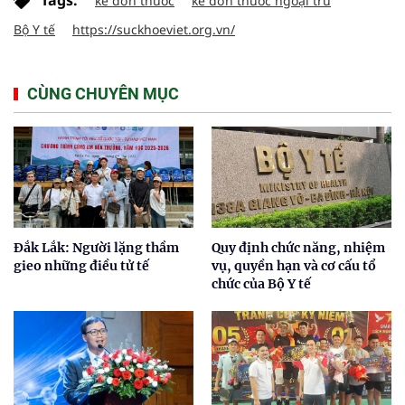
Tags:
kê đơn thuốc
kê đơn thuốc ngoại trú
Bộ Y tế
https://suckhoeviet.org.vn/
CÙNG CHUYÊN MỤC
Đắk Lắk: Người lặng thầm
Quy định chức năng, nhiệm
gieo những điều tử tế
vụ, quyền hạn và cơ cấu tổ
chức của Bộ Y tế