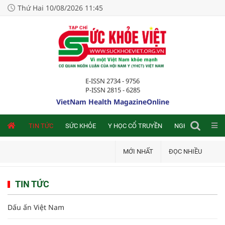
Thứ Hai 10/08/2026 11:45
E-ISSN 2734 - 9756
P-ISSN 2815 - 6285
VietNam Health MagazineOnline
NLINE
TIN TỨC
SỨC KHỎE
Y HỌC CỔ TRUYỀN
NGHIÊN CỨU TRA
MỚI NHẤT
ĐỌC NHIỀU
TIN TỨC
Dấu ấn Việt Nam