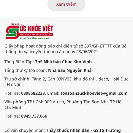
hội Sầu riêng Đắk Lắk năm 2026 có
Xem thêm
chủ đề “Sầu riêng Đắk Lắk – Kết nối
vươn xa”, được tổ chức từ ngày
15/8/2026 đến ngày 02/9/2026 tại
phường Buôn Ma Thuột, xã Krông
Pắc, phường Tuy Hòa và một số xã
trồng sầu riêng trên địa bàn tỉnh.
Giấy phép hoạt động báo chí điện tử số 397/GP-BTTTT của Bộ
thông tin và truyền thông cấp ngày 28/06/2021.
Tổng Biên Tập:
ThS Nhà báo Chúc Kim Vinh
Tổng thư ký tòa soạn:
Nhà báo Nguyễn Khải
Trụ sở chính: Tầng 2, Căn 03NV03, khu đô thị Lideco, Hoài Đức
, Hà Nội
Hotline:
0898582228
. Email:
toasoansuckhoeviet@gmail.com
Văn phòng TP.HCM: 909 Âu cơ, Phường Tân Sơn Nhì, TP Hồ
Chí Minh
Hotline:
0949.737.666
Cố vấn chuyên môn:
Thầy thuốc nhân dân - GS.TS Trương