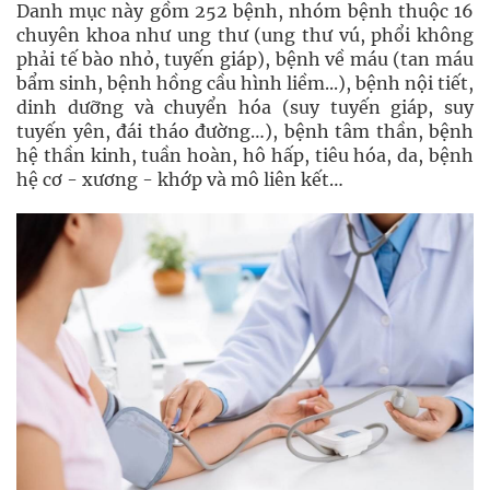
Danh mục này gồm 252 bệnh, nhóm bệnh thuộc 16
chuyên khoa như ung thư (ung thư vú, phổi không
phải tế bào nhỏ, tuyến giáp), bệnh về máu (tan máu
bẩm sinh, bệnh hồng cầu hình liềm...), bệnh nội tiết,
dinh dưỡng và chuyển hóa (suy tuyến giáp, suy
tuyến yên, đái tháo đường…), bệnh tâm thần, bệnh
hệ thần kinh, tuần hoàn, hô hấp, tiêu hóa, da, bệnh
hệ cơ - xương - khớp và mô liên kết…