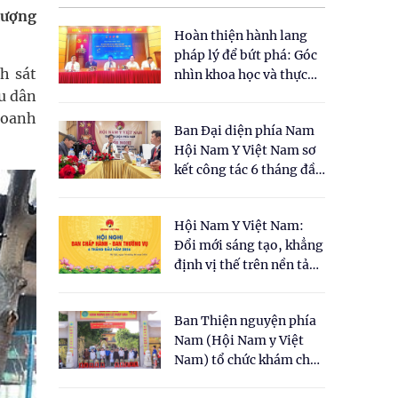
lượng
Hoàn thiện hành lang
pháp lý để bứt phá: Góc
h sát
nhìn khoa học và thực
tiễn tại Tọa đàm " Đề
u dân
xuất một số nội dung
doanh
Ban Đại diện phía Nam
cho Luật Y dược cổ
Hội Nam Y Việt Nam sơ
truyền Việt Nam"
kết công tác 6 tháng đầu
năm 2026
Hội Nam Y Việt Nam:
Đổi mới sáng tạo, khẳng
định vị thế trên nền tảng
y học cổ truyền và khoa
học hiện đại
Ban Thiện nguyện phía
Nam (Hội Nam y Việt
Nam) tổ chức khám chữa
bệnh y học cổ truyền và