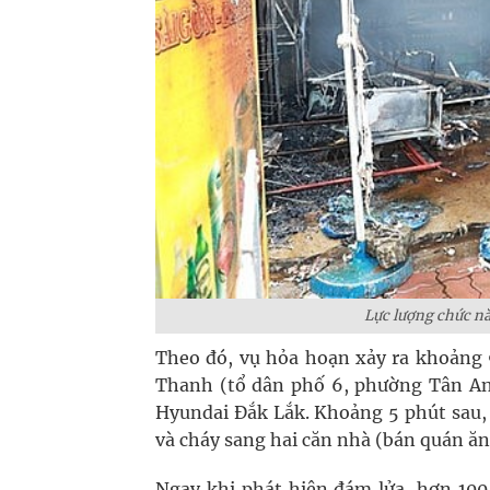
Lực lượng chức nă
Theo đó, vụ hỏa hoạn xảy ra khoảng 
Thanh (tổ dân phố 6, phường Tân An
Hyundai Đắk Lắk. Khoảng 5 phút sau, 
và cháy sang hai căn nhà (bán quán ăn
Ngay khi phát hiện đám lửa, hơn 10