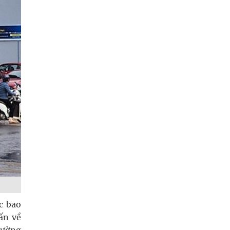
c bao
ấn về