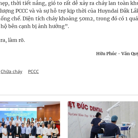
ẹp, thời tiết nắng, gió to rất dễ xảy ra cháy lan toàn k
 lượng PCCC và và sự hỗ trợ kịp thời của Huyndai Đắk Lắ
ng chế. Diện tích cháy khoảng 50m2, trong đó có 1 quá
i hộ bên cạnh bị ảnh hưởng”.
a, làm rõ.
Hữu Phúc - Văn Qu
Chữa cháy
PCCC