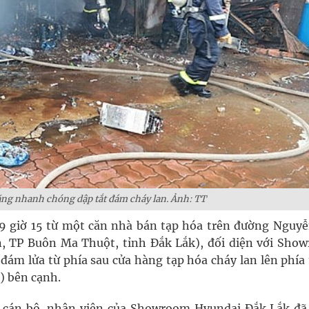
ng nhanh chóng dập tắt đám cháy lan. Ảnh: TT
9 giờ 15 từ một căn nhà bán tạp hóa trên đường Nguyễ
, TP Buôn Ma Thuột, tỉnh Đắk Lắk), đối diện với Sho
đám lửa từ phía sau cửa hàng tạp hóa cháy lan lên phía 
) bên cạnh.
0 cán bộ, nhân viên của Showroom Hyundai Đắk Lắk đã