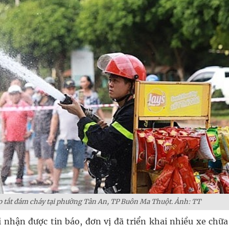
 tắt đám cháy tại phường Tân An, TP Buôn Ma Thuột. Ảnh: TT
nhận được tin báo, đơn vị đã triển khai nhiều xe chữa