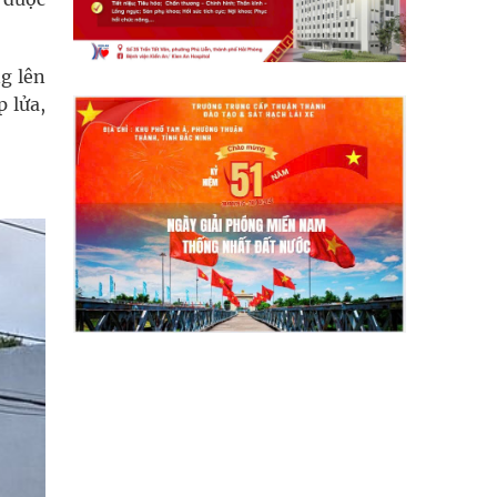
g lên
 lửa,