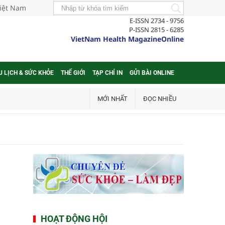
Việt Nam
E-ISSN 2734 - 9756
P-ISSN 2815 - 6285
VietNam Health MagazineOnline
U LỊCH & SỨC KHỎE
THẾ GIỚI
TẠP CHÍ IN
GỬI BÀI ONLINE
MỚI NHẤT
ĐỌC NHIỀU
HOẠT ĐỘNG HỘI