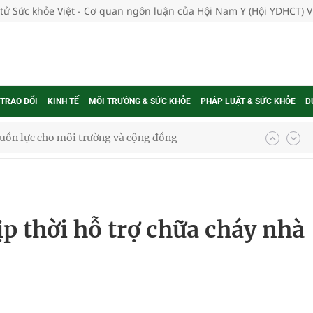
 tử Sức khỏe Việt - Cơ quan ngôn luận của Hội Nam Y (Hội YDHCT) 
 TRAO ĐỔI
KINH TẾ
MÔI TRƯỜNG & SỨC KHỎE
PHÁP LUẬT & SỨC KHỎE
D
ệnh bảo hiểm y tế nếu không đăng ký khám theo yêu
ầm
p thời hỗ trợ chữa cháy nhà
i sầu riêng 2026
nh vực cấp cứu, điều trị đột quỵ
 lại khai thác vào ngày 19/8