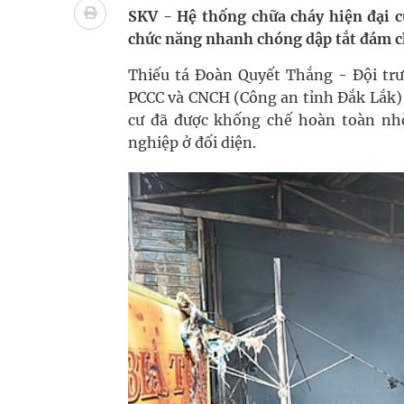
Pháp luật – Sức khỏe – Doanh nghiệp: Tìm giải 
SKV - Hệ thống chữa cháy hiện đại c
chức năng nhanh chóng dập tắt đám c
mại
Thiếu tá Đoàn Quyết Thắng - Đội trư
Ngày hoạt động đầu tiên, Bệnh viện Phụ sản Trun
PCCC và CNCH (Công an tỉnh Đắk Lắk) 
cư đã được khống chế hoàn toàn nh
Dự báo thời tiết ngày 06/8/2026: Bắc Bộ có mưa d
nghiệp ở đối diện.
Quảng Trị: Phát huy vai trò của chính quyền địa 
bảo vệ sức khỏe Nhân dân
Không chỉ cắt tóc, Đông Tây Barbershop dành ng