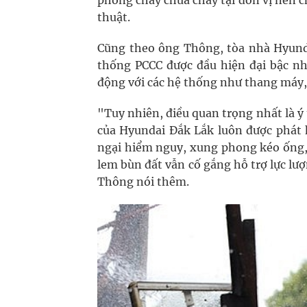
phòng cháy chữa cháy tại đơn vị nên 
thuật.
Cũng theo ông Thông, tòa nhà Hyund
thống PCCC được đầu hiện đại bậc nhấ
động với các hệ thống như thang máy, 
"Tuy nhiên, điều quan trọng nhất là ý
của Hyundai Đắk Lắk luôn được phát 
ngại hiểm nguy, xung phong kéo ống, 
lem bùn đất vẫn cố gắng hỗ trợ lực l
Thông nói thêm.