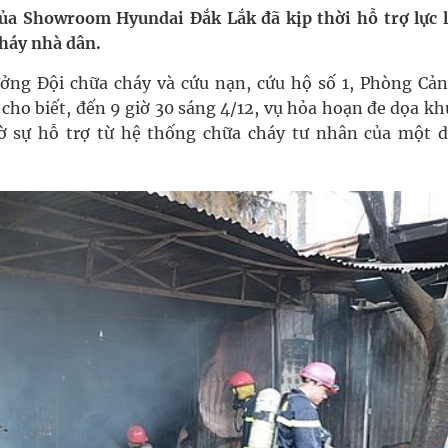
pháp tăng cường chống hàng giả và gian lận thương
ủa Showroom Hyundai Đắk Lắk đã kịp thời hỗ trợ lực 
háy nhà dân.
ởng Đội chữa cháy và cứu nạn, cứu hộ số 1, Phòng Cản
g ương cơ sở 2 đón hơn 500 lượt khám
cho biết, đến 9 giờ 30 sáng 4/12, vụ hỏa hoạn đe dọa kh
ờ sự hỗ trợ từ hệ thống chữa cháy tư nhân của một 
ông rải rác.
phương hai cấp trong quản lý hoạt động nha khoa,
uồn lực cho môi trường và cộng đồng