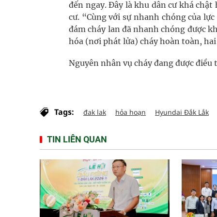
đến ngay. Đây là khu dân cư khá chật h
cư. “Cùng với sự nhanh chóng của lực
đám cháy lan đã nhanh chóng được khố
hóa (nơi phát lửa) cháy hoàn toàn, ha
Nguyên nhân vụ cháy đang được điều tr
Tags:
đak lak
hỏa hoạn
Hyundai Đắk Lắk
TIN LIÊN QUAN