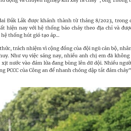
chủ động và chuyên nghiệp khi xảy ra cháy”, ông Thông 
ai Đắk Lắk được khánh thành từ tháng 8/2023, trong 
t hiện nay với hệ thống báo cháy theo địa chỉ và được
hệ thống hút gió tạo áp...
 thức, trách nhiệm vì cộng đồng của đội ngũ cán bộ, nhâ
huy. Như vụ việc sáng nay, nhiều anh chị em đã không
xịt nước vào đám lửa đang bùng lên dữ dội. Nhiều ngườ
ượng PCCC của Công an để nhanh chóng dập tắt đám cháy"