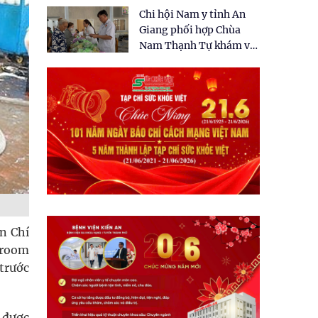
tặng quà cho 150 người
Chi hội Nam y tỉnh An
dân tại xã Tân Tập
Giang phối hợp Chùa
Nam Thạnh Tự khám và
cấp thuốc miễn phí cho
nhân dân
n Chí
wroom
trước
 được