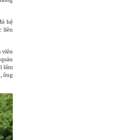
tường
đó hệ
 liên
n viên
 quản
i lấm
, ông