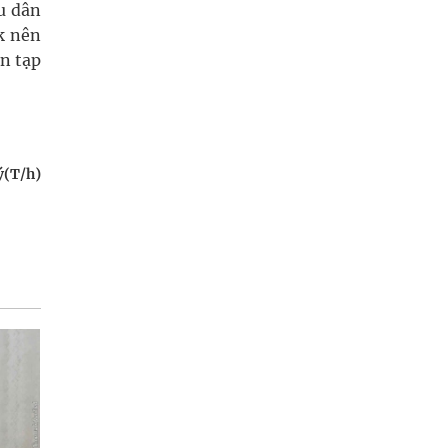
hu dân
k nên
n tạp
ý(T/h)