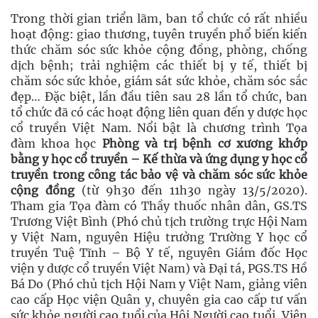
Trong thời gian triển lãm, ban tổ chức có rất nhiều
hoạt động: giao thương, tuyên truyền phổ biến kiến
thức chăm sóc sức khỏe cộng đồng, phòng, chống
dịch bệnh; trải nghiệm các thiết bị y tế, thiết bị
chăm sóc sức khỏe, giám sát sức khỏe, chăm sóc sắc
đẹp… Đặc biệt, lần đầu tiên sau 28 lần tổ chức, ban
tổ chức đã có các hoạt động liên quan đến y dược học
cổ truyền Việt Nam. Nổi bật là chương trình Tọa
đàm khoa học
Phòng và trị bệnh cơ xương khớp
bằng y học cổ truyền – Kế thừa và ứng dụng y học cổ
truyền trong công tác bảo vệ và chăm sóc sức khỏe
cộng đồng
(từ 9h30 đến 11h30 ngày 13/5/2020).
Tham gia Tọa đàm có Thầy thuốc nhân dân, GS.TS
Trương Việt Bình (Phó chủ tịch trường trực Hội Nam
y Việt Nam, nguyên Hiệu trưởng Trường Y học cổ
truyền Tuệ Tĩnh – Bộ Y tế, nguyên Giám đốc Học
viện y dược cổ truyền Việt Nam) và Đại tá, PGS.TS Hồ
Bá Do (Phó chủ tịch Hội Nam y Việt Nam, giảng viên
cao cấp Học viện Quân y, chuyên gia cao cấp tư vấn
sức khỏe người cao tuổi của Hội Người cao tuổi, Viện