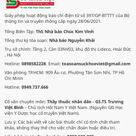
Giấy phép hoạt động báo chí điện tử số 397/GP-BTTTT của Bộ
thông tin và truyền thông cấp ngày 28/06/2021.
Tổng Biên Tập:
ThS Nhà báo Chúc Kim Vinh
Tổng thư ký tòa soạn:
Nhà báo Nguyễn Khải
Trụ sở chính: Tầng 2, Căn 03NV03, khu đô thị Lideco, Hoài Đức
, Hà Nội
Hotline:
0898582228
. Email:
toasoansuckhoeviet@gmail.com
Văn phòng TP.HCM: 909 Âu cơ, Phường Tân Sơn Nhì, TP Hồ
Chí Minh
Hotline:
0949.737.666
Cố vấn chuyên môn:
Thầy thuốc nhân dân - GS.TS Trương
Việt Bình
– Chủ tịch Hội Nam Y Việt Nam. (Nguyên GĐ Học
viện Y Dược học cổ truyền Việt Nam).
Lưu ý: Các bài viết về các bài thuốc chỉ có tính chất tham
khảo, không thay thế cho việc chẩn đoán hoặc điều trị.