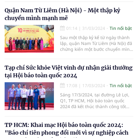
cứu, Ứng dụng và Phát triển Y
dược học cổ truyền (thuộc Hội
Quận Nam Từ Liêm (Hà Nội) - Một thập kỷ
Nghiên cứu Khoa học về Đông
chuyển mình mạnh mẽ
Nam Á – Việt Nam) phối hợp với
các cơ quan hữu quan tổ chức
01:14
|
31/03/2024
Tin nổi bật
chương trình:“Du Xuân đón lộc
Sau một thập kỷ kể từ ngày thành
Giáp Thìn 2024”, Dựlễ dâng hương
lập, quận Nam Từ Liêm (Hà Nội) đã
Đền thờ Vua Đinh Tiên Hoàng và
chứng kiến một bước chuyển mình
làm từ thiện tại xã Trường Yên,
mạnh mẽ, từ một vùng quê ven đô
huyện Hoa Lư, tỉnh Ninh Bình”.
bước vào kỷ nguyên mới với diện
mạo đô thị văn minh và hiện đại.
Tạp chí Sức khỏe Việt vinh dự nhận giải thưởng
tại Hội báo toàn quốc 2024
17:08
|
17/03/2024
Tin nổi bật
Sáng 17/3/2024, tại đường Lê Lợi,
Q1, TP HCM, Hội báo toàn quốc
2024 đã kết thúc thành công tốt
đẹp. Hội báo đã có nhiều hoạt
động sôi nổi, giàu ý nghĩa, tạo cơ
hội để những người trong nghề
TP HCM: Khai mạc Hội báo toàn quốc 2024:
được giao lưu, học hỏi; chung sức,
"Báo chí tiên phong đổi mới vì sự nghiệp cách
đồng lòng thúc đẩy tinh thần đổi