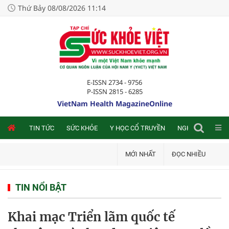
Thứ Bảy 08/08/2026 11:14
E-ISSN 2734 - 9756
P-ISSN 2815 - 6285
VietNam Health MagazineOnline
NLINE
TIN TỨC
SỨC KHỎE
Y HỌC CỔ TRUYỀN
NGHIÊN CỨU TRA
MỚI NHẤT
ĐỌC NHIỀU
TIN NỔI BẬT
Khai mạc Triển lãm quốc tế