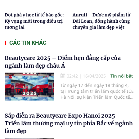
Đột phá y học từ tế bào gốc:
Anruti – Dược mỹ phẩm từ
Kỳ vọng mới trong điều trị
Đài Loan, đồng hành cùng
tương lai
chuyên gia làm đẹp Việt
CÁC TIN KHÁC
Beautycare 2025 – Điểm hẹn đẳng cấp của
ngành làm đẹp châu Á
02:42
|
16/04/2025
Tin nổi bật
Từ ngày 17 đến ngày 18 tháng 4,
tại Trung tâm triển lãm quốc tế ICE
Hà Nội, sự kiện Triển lãm Quốc tế
Ngành Làm Đẹp – Beautycare 2025
đã chính thức khai mạc với chủ đề
"Vẻ đẹp bền vững – Công nghệ
Sắp diễn ra Beautycare Expo Hanoi 2025 -
định hình tương lai".
Triển lãm thương mại uy tín phía Bắc về ngành
làm đẹp