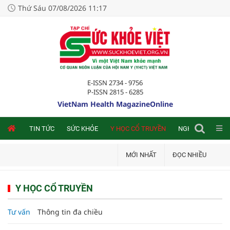
Thứ Sáu 07/08/2026 11:17
E-ISSN 2734 - 9756
P-ISSN 2815 - 6285
VietNam Health MagazineOnline
NLINE
TIN TỨC
SỨC KHỎE
Y HỌC CỔ TRUYỀN
NGHIÊN CỨU TRA
MỚI NHẤT
ĐỌC NHIỀU
Y HỌC CỔ TRUYỀN
Tư vấn
Thông tin đa chiều