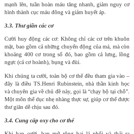
mạnh lên, tuần hoàn máu tăng nhanh, giảm nguy cơ
hình thành cục máu đông và giảm huyết áp.
3.3. Thư giãn các cơ
Cười huy động các cơ: Không chỉ các cơ trên khuôn
mặt, bao gồm cả những chuyển động của má, mà còn
khoảng 400 cơ trong số đó, bao gồm cả lưng, lồng
ngực (cả cơ hoành), bụng và đùi.
Khi chúng ta cười, toàn bộ cơ thể đều tham gia vào –
đây là điều TS.Henri Rubinstein, nhà thần kinh học
và chuyên gia về chủ đề này, gọi là “chạy bộ tại chỗ”.
Một môn thể dục nhẹ nhàng thực sự, giúp cơ thể được
thư giãn dễ chịu sau đó.
3.4. Cung cấp oxy cho cơ thể
Khi bạn cười, bạn mở rộng hai lá phổi và thải ra