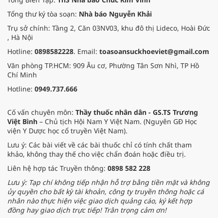
Tổng thư ký tòa soạn:
Nhà báo Nguyễn Khải
Trụ sở chính: Tầng 2, Căn 03NV03, khu đô thị Lideco, Hoài Đức
, Hà Nội
Hotline:
0898582228
. Email:
toasoansuckhoeviet@gmail.com
Văn phòng TP.HCM: 909 Âu cơ, Phường Tân Sơn Nhì, TP Hồ
Chí Minh
Hotline:
0949.737.666
Cố vấn chuyên môn:
Thầy thuốc nhân dân - GS.TS Trương
Việt Bình
– Chủ tịch Hội Nam Y Việt Nam. (Nguyên GĐ Học
viện Y Dược học cổ truyền Việt Nam).
Lưu ý: Các bài viết về các bài thuốc chỉ có tính chất tham
khảo, không thay thế cho việc chẩn đoán hoặc điều trị.
Liên hệ hợp tác Truyền thông:
0898 582 228
Lưu ý: Tạp chí không tiếp nhận hỗ trợ bằng tiền mặt và không
ủy quyền cho bất kỳ tài khoản, công ty truyền thông hoặc cá
nhân nào thực hiện việc giao dịch quảng cáo, ký kết hợp
đồng hay giao dịch trực tiếp! Trân trọng cảm ơn!