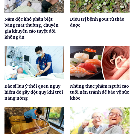
Nấm độc khó phân biệt
Điều trị bệnh gout từ thảo
bằng mắt thường, chuyên
dược
gia khuyến cáo tuyệt đối
không ăn
Bác sĩ lưu ý thói quen nguy
Những thực phẩm người cao
hiểm dễ gây đột quỵ khi trời
tuổi nên tránh để bảo vệ sức
nắng nóng
khỏe