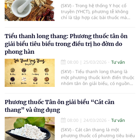
vào bản chất cơ chế bệnh sinh.
(SKV) - Trong hệ thống Y học cổ
truyền (YHCT), phương tễ không
chỉ là tập hợp các bài thuốc mà
còn là biểu hiện tập trung của tư
duy biện chứng luận trị, nền tảng
cốt lõi chi phối toàn bộ hoạt động
Tiểu thanh long thang: Phương thuốc tân ôn
chẩn đoán và điều trị. Việc nghiên
giải biểu tiêu biểu trong điều trị ho đờm do
cứu phương tễ, do đó, không thể
phong hàn
tách rời khỏi hệ thống lý luận “lý –
pháp – phương – dược”, trong đó
08:00
|
25/03/2026
Tư vấn
phương tễ đóng vai trò cầu nối
giữa nhận thức bệnh lý và can
(SKV) - Tiểu thanh long thang là
thiệp điều trị cụ thể.
một phương thuốc kinh điển thuộc
nhóm tân ôn giải biểu, có nguồn
gốc từ y học cổ truyền phương
Đông. Bài thuốc được sử dụng
trong các trường hợp ngoại cảm
Phương thuốc Tân ôn giải biểu “Cát căn
phong hàn kèm theo nội ẩm, khi tà
thang” và ứng dụng
khí xâm nhập vào phần biểu
nhưng đồng thời ảnh hưởng đến
08:00
|
24/03/2026
Tư vấn
chức năng tuyên phát và túc giáng
(SKV) - Cát căn thang là một
của phế.
phương thuốc cổ phương tiêu biểu