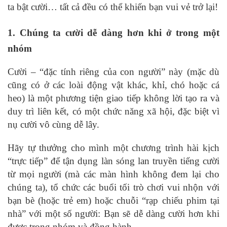
ta bật cười… tất cả đều có thể khiến bạn vui vẻ trở lại!
1. Chúng ta cười dễ dàng hơn khi ở trong một
nhóm
Cười – “đặc tính riêng của con người” này (mặc dù
cũng có ở các loài động vật khác, khỉ, chó hoặc cá
heo) là một phương tiện giao tiếp không lời tạo ra và
duy trì liên kết, có một chức năng xã hội, đặc biệt vì
nụ cười vô cùng dễ lây.
Hãy tự thưởng cho mình một chương trình hài kịch
“trực tiếp” để tận dụng làn sóng lan truyền tiếng cười
từ mọi người (mà các màn hình không đem lại cho
chúng ta), tổ chức các buổi tối trò chơi vui nhộn với
bạn bè (hoặc trẻ em) hoặc chuỗi “rạp chiếu phim tại
nhà” với một số người: Bạn sẽ dễ dàng cười hơn khi
được trong nhóm và đồng hành.