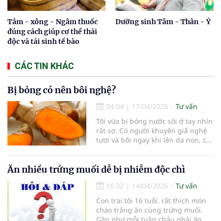
Tắm - xông - Ngâm thuốc
Dưỡng sinh Tâm - Thân - Ý
đúng cách giúp cơ thể thải
độc và tái sinh tế bào
CÁC TIN KHÁC
Bị bỏng có nên bôi nghệ?
04:04
|
17/04/2026
Tư vấn
Tôi vừa bị bỏng nước sôi ở tay nhìn
rất sợ. Có người khuyên giã nghệ
tươi và bôi ngay khi lên da non, có
người lại bảo không nên. Vậy tôi
phải làm thế nào bây giờ? Mong
chuyên mục tư vấn giúp.
Ăn nhiều trứng muối dễ bị nhiễm độc chì
16:32
|
14/04/2026
Tư vấn
Con trai tôi 16 tuổi, rất thích món
cháo trắng ăn cùng trứng muối.
Gần như mỗi tuần cháu phải ăn