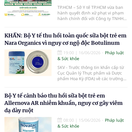
TP.HCM – Sở Y tế TP.HCM vừa ban
hành quyết định xử phạt vi phạm
hành chính đối với Công ty TNHH
Khớp Khỏe An Nhiên - An Dương
Vương do có hành vi cung cấp dịch
KHẨN: Bộ Y tế thu hồi toàn quốc sữa bột trẻ em
vụ khám bệnh, chữa bệnh khi chưa
được cấp giấy phép hoạt động
Nara Organics vì nguy cơ ngộ độc Botulinum
theo quy định của pháp luật.
19:00
|
16/06/2026
Pháp luật
& Sức khỏe
SKV - Trước thông tin khẩn cấp từ
Cục Quản lý Thực phẩm và Dược
phẩm Hoa Kỳ (FDA) về các trường
hợp nhiễm độc Botulinum liên
quan đến sữa bột trẻ em, Cục An
Bộ Y tế cảnh báo thu hồi sữa bột trẻ em
toàn thực phẩm (Bộ Y tế) đã liên
tiếp ban hành các công văn hỏa
Allernova AR nhiễm khuẩn, nguy cơ gây viêm
tốc yêu cầu rà soát, thu hồi triệt để
dạ dày ruột
và ngăn chặn các dòng sản phẩm
thuộc thương hiệu Nara Organics
08:00
|
15/06/2026
Pháp luật
tại thị trường Việt Nam nhằm bảo
& Sức khỏe
vệ tuyệt đối sức khỏe người tiêu