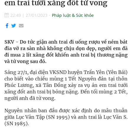
em trai tưới xăng đốt tử vong
22:49
|
27/01/2023
Pháp luật & Sức khỏe
SKV - Do tức giận anh trai đi uống rượu về ném bát
đĩa vỡ ra sàn nhà không chịu dọn dẹp, người em đã
đi mua 2 lít xăng đốt khiến anh trai bị thương nặng
và tử vong sau đó.
Sáng 27/1, đại diện VKSND huyện Trấn Yên (Yên Bái)
cho biết vào chiều mùng 1 Tết Nguyên đán tại thôn
Phúc Lương, xã Tân Đồng xảy ra vụ án em trai tưới
xăng đốt anh trai bị bỏng nặng. Đến tối mùng 2 Tết,
người anh đã tử vong.
Nguyên nhân ban đầu được xác định do mâu thuẫn
giữa Lục Văn Tập (SN 1995) và anh trai là Lục Văn S.
(SN 1985).