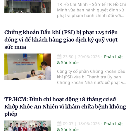
TP. Hồ Chí Minh – Sở Y tế TP. Hồ Chí
Minh vừa ban hành quyết định xử
phạt vi phạm hành chính đối với
Phòng khám Đa khoa Quốc tế Ánh
Dương thuộc Công ty Cổ phần
Chứng khoán Dầu khí (PSI) bị phạt 125 triệu
Bệnh viện Ánh Dương, với tổng số
tiền 149 triệu đồng do nhiều vi
đồng vì để khách hàng giao dịch ký quỹ vượt
phạm trong hoạt động khám, chữa
sức mua
bệnh.
23:50
|
20/06/2026
Pháp luật
& Sức khỏe
Công ty cổ phần Chứng khoán Dầu
khí (PSI) vừa bị Thanh tra Ủy ban
Chứng khoán Nhà nước xử phạt vi
phạm hành chính trong lĩnh vực
chứng khoán và thị trường chứng
TP.HCM: Đình chỉ hoạt động 18 tháng cơ sở
khoán.
Khớp Khỏe An Nhiên vì khám chữa bệnh không
phép
09:07
|
18/06/2026
Pháp luật
& Sức khỏe