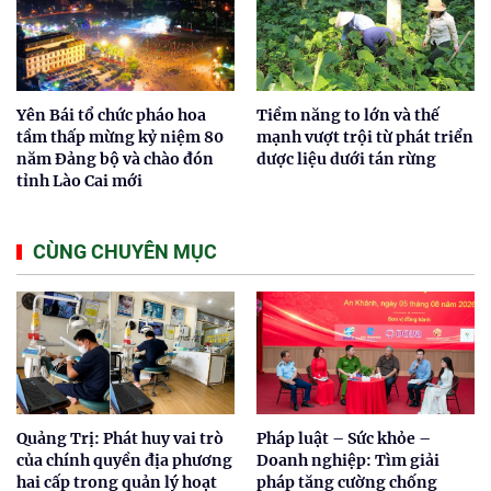
Yên Bái tổ chức pháo hoa
Tiềm năng to lớn và thế
tầm thấp mừng kỷ niệm 80
mạnh vượt trội từ phát triển
năm Đảng bộ và chào đón
dược liệu dưới tán rừng
tỉnh Lào Cai mới
CÙNG CHUYÊN MỤC
Quảng Trị: Phát huy vai trò
Pháp luật – Sức khỏe –
của chính quyền địa phương
Doanh nghiệp: Tìm giải
hai cấp trong quản lý hoạt
pháp tăng cường chống