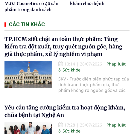
M.O.I Cosmetics có 40 sản
khám chữa bệnh
phẩm trong danh sách
CÁC TIN KHÁC
TP.HCM siết chặt an toàn thực phẩm: Tăng
kiểm tra đột xuất, truy quét nguồn gốc, hàng
giả thực phẩm, xử lý nghiêm vi phạm
10:14
|
28/07/2026
Pháp luật
& Sức khỏe
SKV - Trước diễn biến phức tạp của
tình trạng thực phẩm giả, thực
phẩm không rõ nguồn gốc và các
vi phạm trong kinh doanh thực
phẩm, UBND TP.HCM vừa ban hành
Yêu cầu tăng cường kiểm tra hoạt động khám,
kế hoạch tăng cường bảo đảm an
toàn thực phẩm trên địa bàn năm
chữa bệnh tại Nghệ An
2026. Thành phố sẽ đẩy mạnh
thanh tra, kiểm tra đột xuất, siết
17:28
|
25/07/2026
Pháp luật
chặt quản lý tại các chợ đầu mối,
& Sức khỏe