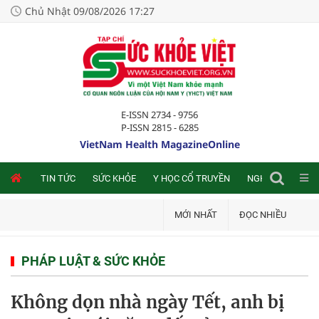
Chủ Nhật 09/08/2026 17:27
E-ISSN 2734 - 9756
P-ISSN 2815 - 6285
VietNam Health MagazineOnline
NLINE
TIN TỨC
SỨC KHỎE
Y HỌC CỔ TRUYỀN
NGHIÊN CỨU TRA
MỚI NHẤT
ĐỌC NHIỀU
PHÁP LUẬT & SỨC KHỎE
Không dọn nhà ngày Tết, anh bị