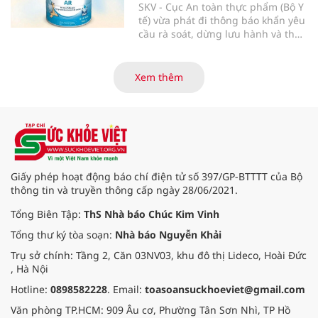
dùng.
SKV - Cục An toàn thực phẩm (Bộ Y
tế) vừa phát đi thông báo khẩn yêu
cầu rà soát, dừng lưu hành và thu
hồi ngay lập tức lô sản phẩm sữa
bột trẻ em Allernova AR do Pháp
sản xuất sau khi ghi nhận nhiều
Xem thêm
trường hợp trẻ gặp tác dụng phụ
nghiêm trọng về tiêu hóa.
Giấy phép hoạt động báo chí điện tử số 397/GP-BTTTT của Bộ
thông tin và truyền thông cấp ngày 28/06/2021.
Tổng Biên Tập:
ThS Nhà báo Chúc Kim Vinh
Tổng thư ký tòa soạn:
Nhà báo Nguyễn Khải
Trụ sở chính: Tầng 2, Căn 03NV03, khu đô thị Lideco, Hoài Đức
, Hà Nội
Hotline:
0898582228
. Email:
toasoansuckhoeviet@gmail.com
Văn phòng TP.HCM: 909 Âu cơ, Phường Tân Sơn Nhì, TP Hồ