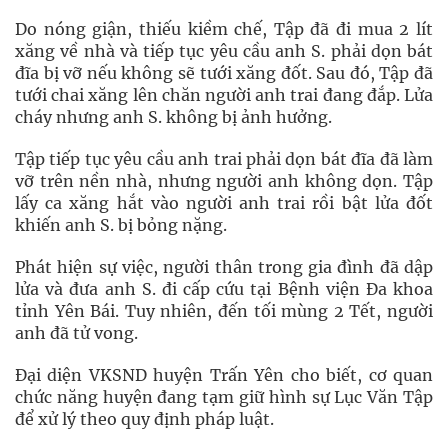
Do nóng giận, thiếu kiềm chế, Tập đã đi mua 2 lít
xăng về nhà và tiếp tục yêu cầu anh S. phải dọn bát
đĩa bị vỡ nếu không sẽ tưới xăng đốt. Sau đó, Tập đã
tưới chai xăng lên chăn người anh trai đang đắp. Lửa
cháy nhưng anh S. không bị ảnh hưởng.
Tập tiếp tục yêu cầu anh trai phải dọn bát đĩa đã làm
vỡ trên nền nhà, nhưng người anh không dọn. Tập
lấy ca xăng hắt vào người anh trai rồi bật lửa đốt
khiến anh S. bị bỏng nặng.
Phát hiện sự việc, người thân trong gia đình đã dập
lửa và đưa anh S. đi cấp cứu tại Bệnh viện Đa khoa
tỉnh Yên Bái. Tuy nhiên, đến tối mùng 2 Tết, người
anh đã tử vong.
Đại diện VKSND huyện Trấn Yên cho biết, cơ quan
chức năng huyện đang tạm giữ hình sự Lục Văn Tập
để xử lý theo quy định pháp luật.